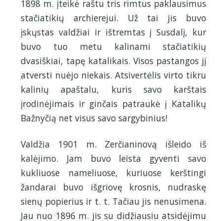
1898 m. įteikė raštu tris rimtus paklausimus
stačiatikių archierejui. Už tai jis buvo
įskųstas valdžiai ir ištremtas į Susdalį, kur
buvo tuo metu kalinami stačiatikių
dvasiškiai, tapę katalikais. Visos pastangos jį
atversti nuėjo niekais. Atsivertėlis virto tikru
kalinių apaštalu, kuris savo karštais
įrodinėjimais ir ginčais patraukė į Katalikų
Bažnyčią net visus savo sargybinius!
Valdžia 1901 m. Zerčianinovą išleido iš
kalėjimo. Jam buvo leista gyventi savo
kukliuose nameliuose, kuriuose kerštingi
žandarai buvo išgriovę krosnis, nudraskę
sienų popierius ir t. t. Tačiau jis nenusimena.
Jau nuo 1896 m. jis su didžiausiu atsidėjimu