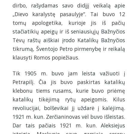
dirbo, rašydamas savo didįjį veikalą apie
„Dievo karalystę pasaulyje“. Tai buvo 12
tomų apologetika, kurioje jis iš pačių
stačiatikių apeigų ir iš seniausiųjų Bažnyčios
Tėvų raštų aiškiai įrodo Katalikų Bažnyčios
tikrumą, Šventojo Petro pirmenybę ir reikalą
klausyti Romos popiežiaus.
Tik 1905 m. buvo jam leista važiuoti į
Petrapilį. Čia jis buvo paskirtas katalikų
klebonu tiems rusams, kurie buvo priėmę
katalikų tikėjimą rytų apeigomis. Kilus
revoliucijai, bolševikai jį uždarė į kalėjimą.
1921 m. kun. Zerčianinovas vėl buvo išleistas.
Dar tais pačiais 1921 m. kun. Aleksiejus
įsteigia Maskvoje savo garsiąją seserų