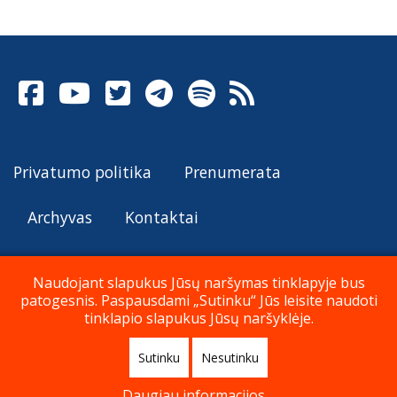
Privatumo politika
Prenumerata
Archyvas
Kontaktai
Naudojant slapukus Jūsų naršymas tinklapyje bus
patogesnis. Paspausdami „Sutinku“ Jūs leisite naudoti
© Katalikų Tradicija 2026
tinklapio slapukus Jūsų naršyklėje.
Sutinku
Nesutinku
Į viršų
Daugiau informacijos