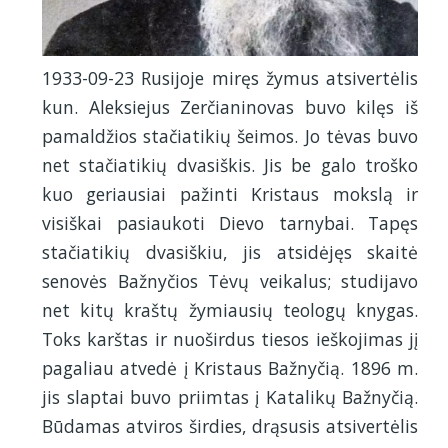
1933-09-23 Rusijoje miręs žymus atsivertėlis
kun. Aleksiejus Zerčianinovas buvo kilęs iš
pamaldžios stačiatikių šeimos. Jo tėvas buvo
net stačiatikių dvasiškis. Jis be galo troško
kuo geriausiai pažinti Kristaus mokslą ir
visiškai pasiaukoti Dievo tarnybai. Tapęs
stačiatikių dvasiškiu, jis atsidėjęs skaitė
senovės Bažnyčios Tėvų veikalus; studijavo
net kitų kraštų žymiausių teologų knygas.
Toks karštas ir nuoširdus tiesos ieškojimas jį
pagaliau atvedė į Kristaus Bažnyčią. 1896 m.
jis slaptai buvo priimtas į Katalikų Bažnyčią.
Būdamas atviros širdies, drąsusis atsivertėlis