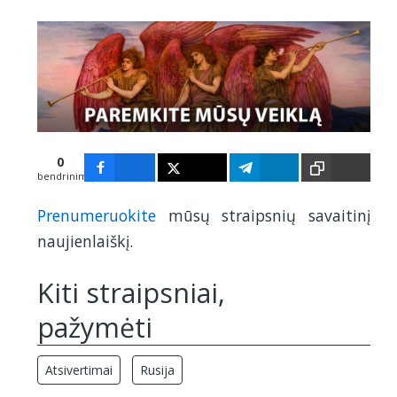
0
bendrinimų
Prenumeruokite
mūsų straipsnių savaitinį
naujienlaiškį.
Kiti straipsniai,
pažymėti
Atsivertimai
Rusija