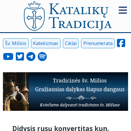
Šv. Mišios
Katekizmas
Ciklai
Prenumerata
Didysis rusų konvertitas kun.