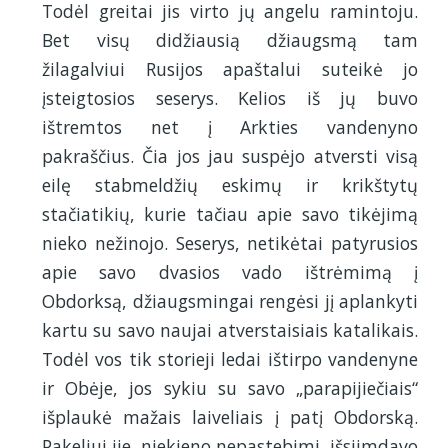
Todėl greitai jis virto jų angelu ramintoju.
Bet visų didžiausią džiaugsmą tam
žilagalviui Rusijos apaštalui suteikė jo
įsteigtosios seserys. Kelios iš jų buvo
ištremtos net į Arkties vandenyno
pakraščius. Čia jos jau suspėjo atversti visą
eilę stabmeldžių eskimų ir krikštytų
stačiatikių, kurie tačiau apie savo tikėjimą
nieko nežinojo. Seserys, netikėtai patyrusios
apie savo dvasios vado ištrėmimą į
Obdorksą, džiaugsmingai rengėsi jį aplankyti
kartu su savo naujai atverstaisiais katalikais.
Todėl vos tik storieji ledai ištirpo vandenyne
ir Obėje, jos sykiu su savo „parapijiečiais“
išplaukė mažais laiveliais į patį Obdorską.
Pakeliui jie, niekieno nepastebimi, išsiimdavo