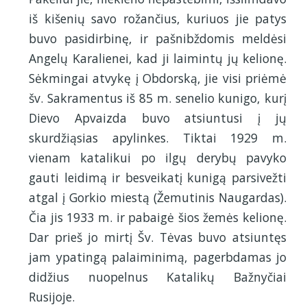
iš kišenių savo rožančius, kuriuos jie patys
buvo pasidirbinę, ir pašnibždomis meldėsi
Angelų Karalienei, kad ji laimintų jų kelionę.
Sėkmingai atvykę į Obdorską, jie visi priėmė
šv. Sakramentus iš 85 m. senelio kunigo, kurį
Dievo Apvaizda buvo atsiuntusi į jų
skurdžiąsias apylinkes. Tiktai 1929 m.
vienam katalikui po ilgų derybų pavyko
gauti leidimą ir besveikatį kunigą parsivežti
atgal į Gorkio miestą (Žemutinis Naugardas).
Čia jis 1933 m. ir pabaigė šios žemės kelionę.
Dar prieš jo mirtį Šv. Tėvas buvo atsiuntęs
jam ypatingą palaiminimą, pagerbdamas jo
didžius nuopelnus Katalikų Bažnyčiai
Rusijoje.