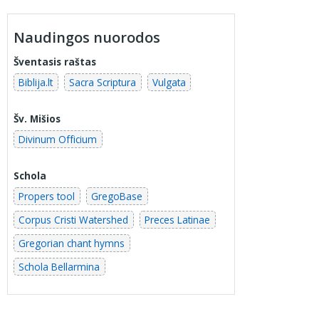
Naudingos nuorodos
Šventasis raštas
Biblija.lt
Sacra Scriptura
Vulgata
Šv. Mišios
Divinum Officium
Schola
Propers tool
GregoBase
Corpus Cristi Watershed
Preces Latinae
Gregorian chant hymns
Schola Bellarmina