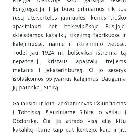
kongregaciją. Į ją buvo priimamos tik tos
rusų atsivertėlės jaunuolės, kurios troško
apaštalauti net bolševikiškoje Rusijoje,
skleisdamos katalikų tikėjimą fabrikuose ir
kalėjimuose, namie ir ištrėmimo vietose.
Todėl jau 1924 m. bolševikai ištremia tą
nepatogųjį Kristaus apaštalą trejiems
metams į Jekaterinburgą. O jo seserys
išblaškomos po įvairius kalėjimus. Dauguma
jų patenka į Sibirą.
Galiausiai ir kun. Zerčianinovas išsiunčiamas
į Tobolską, šiauriniame Sibire, o vėliau į
Obdorską. Čia jis atrado visą eilę kitų
katalikų, kurie taip pat kentėjo, kaip ir jis.