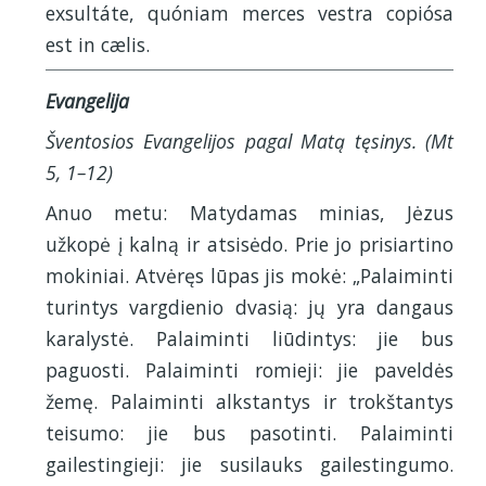
exsultáte, quóniam merces vestra copiósa
est in cælis.
Evangelija
Šventosios Evangelijos pagal Matą tęsinys. (Mt
5, 1–12)
Anuo metu: Matydamas minias, Jėzus
užkopė į kalną ir atsisėdo. Prie jo prisiartino
mokiniai. Atvėręs lūpas jis mokė: „Palaiminti
turintys vargdienio dvasią: jų yra dangaus
karalystė. Palaiminti liūdintys: jie bus
paguosti. Palaiminti romieji: jie paveldės
žemę. Palaiminti alkstantys ir trokštantys
teisumo: jie bus pasotinti. Palaiminti
gailestingieji: jie susilauks gailestingumo.