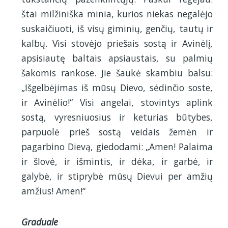
štai milžiniška minia, kurios niekas negalėjo
suskaičiuoti, iš visų giminių, genčių, tautų ir
kalbų. Visi stovėjo priešais sostą ir Avinėlį,
apsisiautę baltais apsiaustais, su palmių
šakomis rankose. Jie šaukė skambiu balsu:
„Išgelbėjimas iš mūsų Dievo, sėdinčio soste,
ir Avinėlio!“ Visi angelai, stovintys aplink
sostą, vyresniuosius ir keturias būtybes,
parpuolė prieš sostą veidais žemėn ir
pagarbino Dievą, giedodami: „Amen! Palaima
ir šlovė, ir išmintis, ir dėka, ir garbė, ir
galybė, ir stiprybė mūsų Dievui per amžių
amžius! Amen!“
Graduale