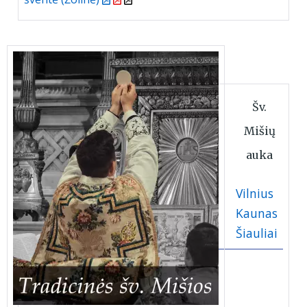
Šv.
Mišių
auka
Vilnius
Kaunas
Šiauliai