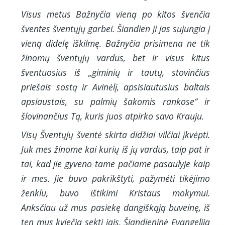
Visus metus Bažnyčia vieną po kitos švenčia
šventes šventųjų garbei. Šiandien ji jas sujungia į
vieną didelę iškilmę. Bažnyčia prisimena ne tik
žinomų šventųjų vardus, bet ir visus kitus
šventuosius iš „giminių ir tautų, stovinčius
priešais sostą ir Avinėlį, apsisiautusius baltais
apsiaustais, su palmių šakomis rankose“ ir
šlovinančius Tą, kuris juos atpirko savo Krauju.
Visų Šventųjų šventė skirta didžiai vilčiai įkvėpti.
Juk mes žinome kai kurių iš jų vardus, taip pat ir
tai, kad jie gyveno tame pačiame pasaulyje kaip
ir mes. Jie buvo pakrikštyti, pažymėti tikėjimo
ženklu, buvo ištikimi Kristaus mokymui.
Anksčiau už mus pasiekę dangiškąją buveinę, iš
ten mus kviečia sekti jais. Šiandieninė Evangelija