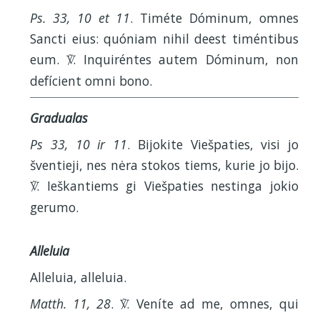
Ps. 33, 10 et 11
. Timéte Dóminum, omnes
Sancti eius: quóniam nihil deest timéntibus
eum.
. Inquiréntes autem Dóminum, non
V
defícient omni bono.
Gradualas
Ps 33, 10 ir 11
. Bijokite Viešpaties, visi jo
šventieji, nes nėra stokos tiems, kurie jo bijo.
. Ieškantiems gi Viešpaties nestinga jokio
V
gerumo.
Alleluia
Alleluia, alleluia.
Matth. 11, 28
.
. Veníte ad me, omnes, qui
V