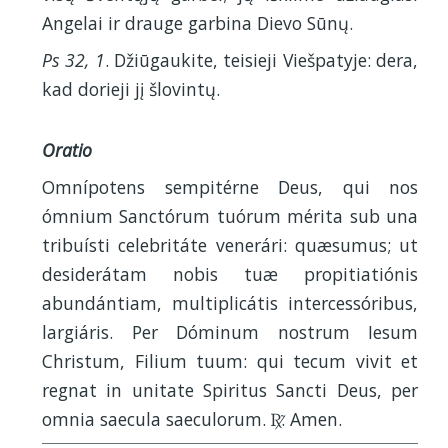
Angelai ir drauge garbina Dievo Sūnų.
Ps 32, 1
. Džiūgaukite, teisieji Viešpatyje: dera,
kad dorieji jį šlovintų.
Oratio
Omnípotens sempitérne Deus, qui nos
ómnium Sanctórum tuórum mérita sub una
tribuísti celebritáte venerári: quæsumus; ut
desiderátam nobis tuæ propitiatiónis
abundántiam, multiplicátis intercessóribus,
largiáris. Per Dóminum nostrum Iesum
Christum, Filium tuum: qui tecum vivit et
regnat in unitate Spiritus Sancti Deus, per
omnia saecula saeculorum.
. Amen.
R