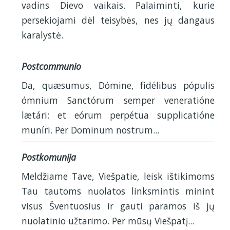
vadins Dievo vaikais. Palaiminti, kurie
persekiojami dėl teisybės, nes jų dangaus
karalystė.
Postcommunio
Da, quæsumus, Dómine, fidélibus pópulis
ómnium Sanctórum semper veneratióne
lætári: et eórum perpétua supplicatióne
muníri. Per Dominum nostrum...
Postkomunija
Meldžiame Tave, Viešpatie, leisk ištikimoms
Tau tautoms nuolatos linksmintis minint
visus Šventuosius ir gauti paramos iš jų
nuolatinio užtarimo. Per mūsų Viešpatį...