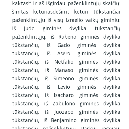
kaktas!“ Ir aš išgirdau paženklintųjų skaičių:
šimtas keturiasdešimt keturi tūkstančiai
paženklintųjų iš visų Izraelio vaikų giminių:
Iš Judo giminės dvylika tūkstančių
paženklintųjų, iš Rubeno giminės dvylika
tūkstančių, iš Gado giminės dvylika
tūkstančių, iš Asero giminės dvylika
tūkstančių, iš Netfalio giminės dvylika
tūkstančių, iš Manaso giminės dvylika
tūkstančių, iš Simeono giminės dvylika
tūkstančių, iš Levio giminės dvylika
tūkstančių, iš Isacharo giminės dvylika
tūkstančių, iš Zabulono giminės dvylika
tūkstančių, iš Juozapo giminės dvylika
tūkstančių, iš Benjamino giminės dvylika
tūkstančių paženklintųjų. Paskui regėjau: