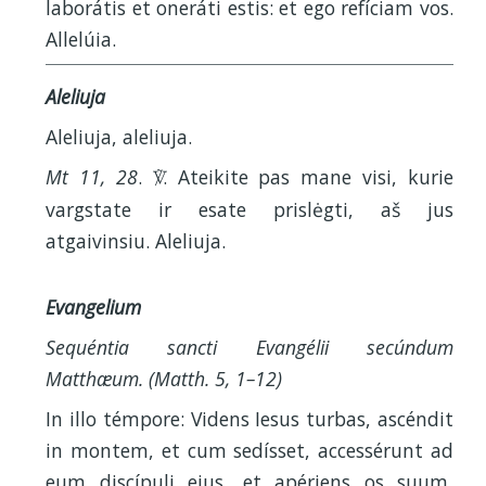
laborátis et oneráti estis: et ego refíciam vos.
Allelúia.
Aleliuja
Aleliuja, aleliuja.
Mt 11, 28
.
. Ateikite pas mane visi, kurie
V
vargstate ir esate prislėgti, aš jus
atgaivinsiu. Aleliuja.
Evangelium
Sequéntia sancti Evangélii secúndum
Matthæum. (Matth. 5, 1–12)
In illo témpore: Videns Iesus turbas, ascéndit
in montem, et cum sedísset, accessérunt ad
eum discípuli eius, et apériens os suum,