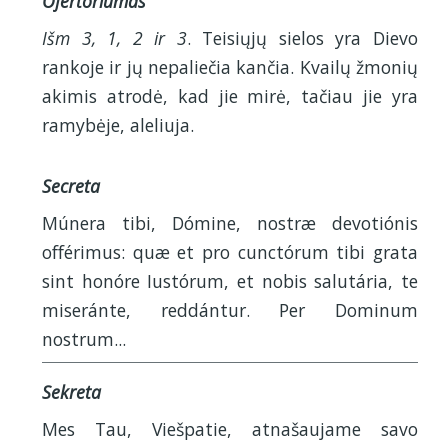
Ofertoriumas
Išm 3, 1, 2 ir 3
. Teisiųjų sielos yra Dievo
rankoje ir jų nepaliečia kančia. Kvailų žmonių
akimis atrodė, kad jie mirė, tačiau jie yra
ramybėje, aleliuja.
Secreta
Múnera tibi, Dómine, nostræ devotiónis
offérimus: quæ et pro cunctórum tibi grata
sint honóre Iustórum, et nobis salutária, te
miseránte, reddántur. Per Dominum
nostrum...
Sekreta
Mes Tau, Viešpatie, atnašaujame savo