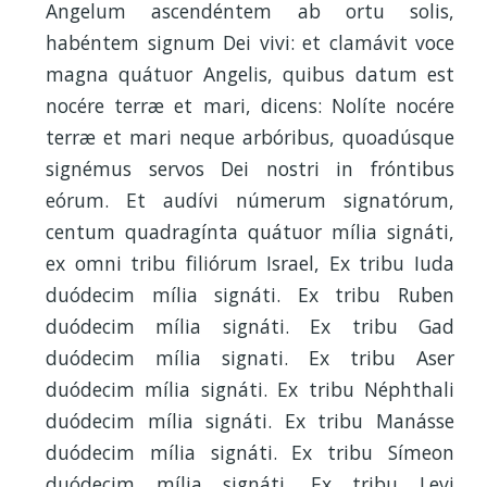
Angelum ascendéntem ab ortu solis,
habéntem signum Dei vivi: et clamávit voce
magna quátuor Angelis, quibus datum est
nocére terræ et mari, dicens: Nolíte nocére
terræ et mari neque arbóribus, quoadúsque
signémus servos Dei nostri in fróntibus
eórum. Et audívi númerum signatórum,
centum quadragínta quátuor mília signáti,
ex omni tribu filiórum Israel, Ex tribu Iuda
duódecim mília signáti. Ex tribu Ruben
duódecim mília signáti. Ex tribu Gad
duódecim mília signati. Ex tribu Aser
duódecim mília signáti. Ex tribu Néphthali
duódecim mília signáti. Ex tribu Manásse
duódecim mília signáti. Ex tribu Símeon
duódecim mília signáti. Ex tribu Levi