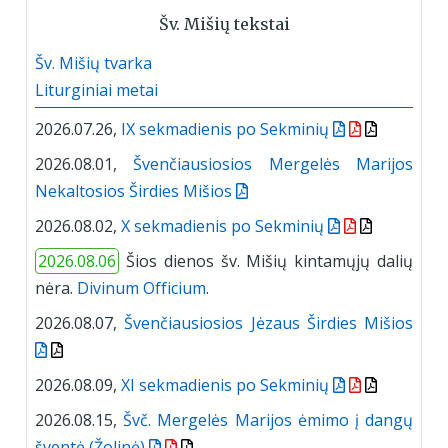
Šv. Mišių tekstai
Šv. Mišių tvarka
Liturginiai metai
2026.07.26,
IX sekmadienis po Sekminių
2026.08.01,
Švenčiausiosios Mergelės Marijos
Nekaltosios Širdies Mišios
2026.08.02,
X sekmadienis po Sekminių
2026.08.06
Šios dienos šv. Mišių kintamųjų dalių
nėra.
Divinum Officium
.
2026.08.07,
Švenčiausiosios Jėzaus Širdies Mišios
2026.08.09,
XI sekmadienis po Sekminių
2026.08.15,
Švč. Mergelės Marijos ėmimo į dangų
šventė (Žolinė)