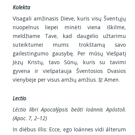
Kolekta
Visagali amžinasis Dieve, kuris visų Šventųjų
nuopelnus liepei minėti viena iškilme,
meldžiame Tave, kad daugelio užtarimu
suteiktumei mums trokštamą savo
gailestingumo gausybę. Per mūsų Viešpatį
Jėzų Kristų, tavo Sūnų, kuris su tavimi
gyvena ir viešpatauja Šventosios Dvasios
vienybėje per visus amžių amžius.
. Amen.
R
Lectio
Léctio libri Apocalýpsis beáti Ioánnis Apóstoli.
(Apoc. 7, 2–12)
In diébus illis: Ecce, ego Ioánnes vidi álterum