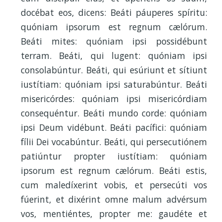
docébat eos, dicens: Beáti páuperes spíritu:
quóniam ipsorum est regnum cælórum.
Beáti mites: quóniam ipsi possidébunt
terram. Beáti, qui lugent: quóniam ipsi
consolabúntur. Beáti, qui esúriunt et sítiunt
iustítiam: quóniam ipsi saturabúntur. Beáti
misericórdes: quóniam ipsi misericórdiam
consequéntur. Beáti mundo corde: quóniam
ipsi Deum vidébunt. Beáti pacífici: quóniam
fílii Dei vocabúntur. Beáti, qui persecutiónem
patiúntur propter iustítiam: quóniam
ipsorum est regnum cælórum. Beáti estis,
cum maledíxerint vobis, et persecúti vos
fúerint, et dixérint omne malum advérsum
vos, mentiéntes, propter me: gaudéte et