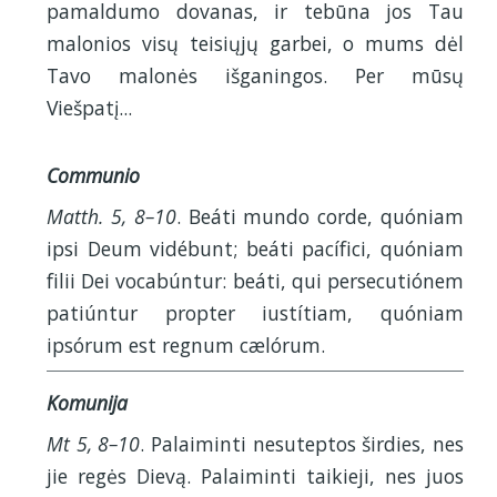
pamaldumo dovanas, ir tebūna jos Tau
malonios visų teisiųjų garbei, o mums dėl
Tavo malonės išganingos. Per mūsų
Viešpatį...
Communio
Matth. 5, 8–10
. Beáti mundo corde, quóniam
ipsi Deum vidébunt; beáti pacífici, quóniam
filii Dei vocabúntur: beáti, qui persecutiónem
patiúntur propter iustítiam, quóniam
ipsórum est regnum cælórum.
Komunija
Mt 5, 8–10
. Palaiminti nesuteptos širdies, nes
jie regės Dievą. Palaiminti taikieji, nes juos