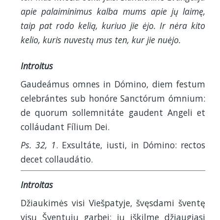
apie palaiminimus kalba mums apie jų laimę,
taip pat rodo kelią, kuriuo jie ėjo. Ir nėra kito
kelio, kuris nuvestų mus ten, kur jie nuėjo.
Introitus
Gaudeámus omnes in Dómino, diem festum
celebrántes sub honóre Sanctórum ómnium:
de quorum sollemnitáte gaudent Angeli et
colláudant Fílium Dei.
Ps. 32, 1
. Exsultáte, iusti, in Dómino: rectos
decet collaudátio.
Introitas
Džiaukimės visi Viešpatyje, švęsdami šventę
visų Šventųjų garbei; jų iškilme džiaugiasi