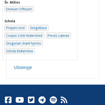
Šv. Mišios
Divinum Officium
Schola
Propers tool
GregoBase
Corpus Cristi Watershed
Preces Latinae
Gregorian chant hymns
Schola Bellarmina
Užsienyje