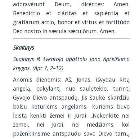
adoravérunt Deum, dicéntes: Amen.
Benedíctio et cláritas et sapiéntia et
gratiárum actio, honor et virtus et fortitúdo
Deo nostro in sæcula sæculórum. Amen.
Skaitinys
Skaitinys iš šventojo apaštalo Jono Apreiškimo
knygos. (Apr 7, 2–12)
Anomis dienomis: Aš, Jonas, išvydau kitą
angelą, pakylantį nuo saulėtekio, turintį
Gyvojo Dievo antspaudą. Jis šaukė skardžiu
balsu keturiems angelams, kuriems buvo
leista kenkti žemei ir jūrai: „Nekenkite nei
žemei, nei jūrai, nei medžiams, kol
paženklinsime antspaudu savo Dievo tarnų