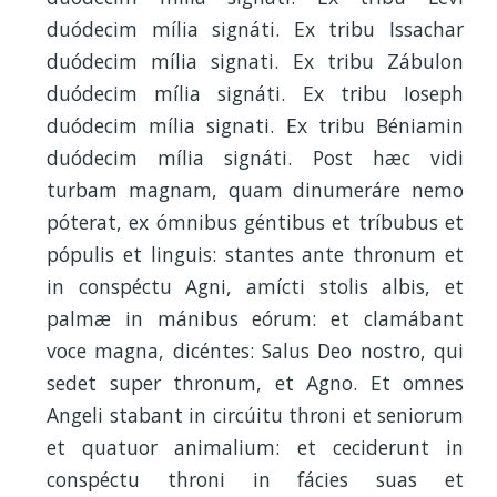
duódecim mília signáti. Ex tribu Issachar
duódecim mília signati. Ex tribu Zábulon
duódecim mília signáti. Ex tribu Ioseph
duódecim mília signati. Ex tribu Béniamin
duódecim mília signáti. Post hæc vidi
turbam magnam, quam dinumeráre nemo
póterat, ex ómnibus géntibus et tríbubus et
pópulis et linguis: stantes ante thronum et
in conspéctu Agni, amícti stolis albis, et
palmæ in mánibus eórum: et clamábant
voce magna, dicéntes: Salus Deo nostro, qui
sedet super thronum, et Agno. Et omnes
Angeli stabant in circúitu throni et seniorum
et quatuor animalium: et ceciderunt in
conspéctu throni in fácies suas et