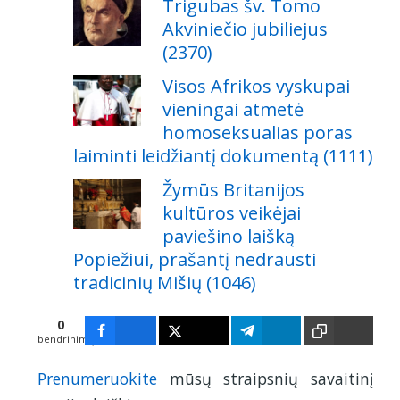
Trigubas šv. Tomo
Akviniečio jubiliejus
(2370)
Visos Afrikos vyskupai
vieningai atmetė
homoseksualias poras
laiminti leidžiantį dokumentą (1111)
Žymūs Britanijos
kultūros veikėjai
paviešino laišką
Popiežiui, prašantį nedrausti
tradicinių Mišių (1046)
0
bendrinimų
Prenumeruokite
mūsų straipsnių savaitinį