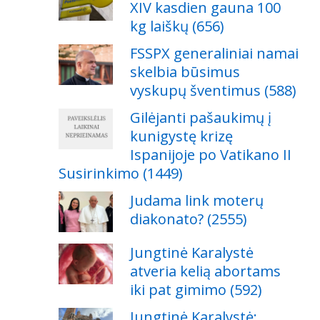
XIV kasdien gauna 100
kg laiškų (656)
FSSPX generaliniai namai
skelbia būsimus
vyskupų šventimus (588)
Gilėjanti pašaukimų į
kunigystę krizę
Ispanijoje po Vatikano II
Susirinkimo (1449)
Judama link moterų
diakonato? (2555)
Jungtinė Karalystė
atveria kelią abortams
iki pat gimimo (592)
Jungtinė Karalystė: