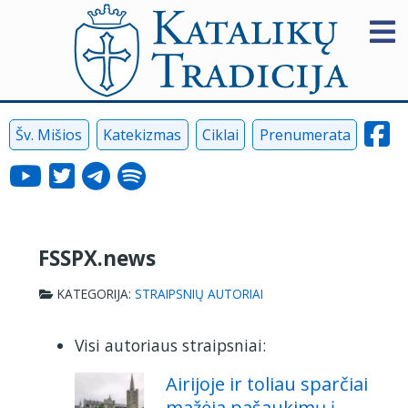
Šv. Mišios
Katekizmas
Ciklai
Prenumerata
FSSPX.news
KATEGORIJA:
STRAIPSNIŲ AUTORIAI
Visi autoriaus straipsniai:
Airijoje ir toliau sparčiai
mažėja pašaukimų į