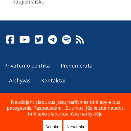
naujienlaiškį.
Privatumo politika
Prenumerata
Archyvas
Kontaktai
Naudojant slapukus Jūsų naršymas tinklapyje bus
patogesnis. Paspausdami „Sutinku“ Jūs leisite naudoti
© Katalikų Tradicija 2026
tinklapio slapukus Jūsų naršyklėje.
Sutinku
Nesutinku