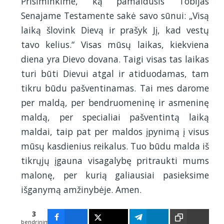
Prisiminkime, ką pamaldusis Tobijas
Senajame Testamente sakė savo sūnui: „Visą
laiką šlovink Dievą ir prašyk Jį, kad vestų
tavo kelius.“ Visas mūsų laikas, kiekviena
diena yra Dievo dovana. Taigi visas tas laikas
turi būti Dievui atgal ir atiduodamas, tam
tikru būdu pašventinamas. Tai mes darome
per maldą, per bendruomeninę ir asmeninę
maldą, per specialiai pašventintą laiką
maldai, taip pat per maldos įpynimą į visus
mūsų kasdienius reikalus. Tuo būdu malda iš
tikrųjų įgauna visagalybę pritraukti mums
malonę, per kurią galiausiai pasieksime
išganymą amžinybėje. Amen.
3
bendrinimų