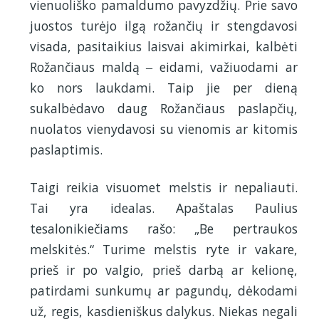
vienuoliško pamaldumo pavyzdžių. Prie savo
juostos turėjo ilgą rožančių ir stengdavosi
visada, pasitaikius laisvai akimirkai, kalbėti
Rožančiaus maldą ‒ eidami, važiuodami ar
ko nors laukdami. Taip jie per dieną
sukalbėdavo daug Rožančiaus paslapčių,
nuolatos vienydavosi su vienomis ar kitomis
paslaptimis.
Taigi reikia visuomet melstis ir nepaliauti.
Tai yra idealas. Apaštalas Paulius
tesalonikiečiams rašo: „Be pertraukos
melskitės.“ Turime melstis ryte ir vakare,
prieš ir po valgio, prieš darbą ar kelionę,
patirdami sunkumų ar pagundų, dėkodami
už, regis, kasdieniškus dalykus. Niekas negali