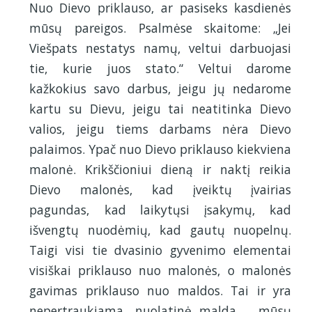
Nuo Dievo priklauso, ar pasiseks kasdienės
mūsų pareigos. Psalmėse skaitome: „Jei
Viešpats nestatys namų, veltui darbuojasi
tie, kurie juos stato.“ Veltui darome
kažkokius savo darbus, jeigu jų nedarome
kartu su Dievu, jeigu tai neatitinka Dievo
valios, jeigu tiems darbams nėra Dievo
palaimos. Ypač nuo Dievo priklauso kiekviena
malonė. Krikščioniui dieną ir naktį reikia
Dievo malonės, kad įveiktų įvairias
pagundas, kad laikytųsi įsakymų, kad
išvengtų nuodėmių, kad gautų nuopelnų.
Taigi visi tie dvasinio gyvenimo elementai
visiškai priklauso nuo malonės, o malonės
gavimas priklauso nuo maldos. Tai ir yra
nepertraukiama, nuolatinė malda ‒ mūsų