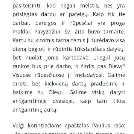
pasiteisinti, kad negali melstis, nes yra
prislėgtas darbų ar pareigų. Kaip tik tie
darbai, pareigos ir rūpesčiai yra proga
maldai. Pavyzdžiui, šv. Zita buvo tarnaitė.
Kartu su kitomis tarnaitėmis ji turėdavo visą
dieną bėgioti ir rūpintis tūkstančiais dalykų,
bet nuolat joms kartodavo: „Tegul jūsų
rankos bus prie darbo, o širdis pas Dievą.“
Visuose rūpesčiuose ji melsdavosi. Galime
dirbti, bet kiekvieną darbą pradėkime ir
baikime su Dievu. Galime viską daryti
antgamtinėje dvasioje, kaip tam tikrą
antgamtinę auką.
Vėlgi korintiečiams apaštalas Paulius rašo:
„Ar valgote ar geriate, ar ką kita darote, visa