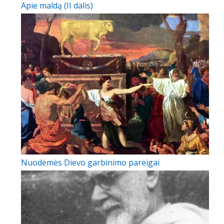
Apie maldą (II dalis)
Nuodėmės Dievo garbinimo pareigai