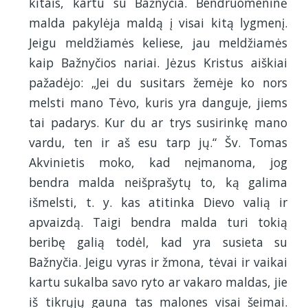
kitais, kartu su Bažnyčia. Bendruomeninė
malda pakylėja maldą į visai kitą lygmenį.
Jeigu meldžiamės keliese, jau meldžiamės
kaip Bažnyčios nariai. Jėzus Kristus aiškiai
pažadėjo: „Jei du susitars žemėje ko nors
melsti mano Tėvo, kuris yra danguje, jiems
tai padarys. Kur du ar trys susirinkę mano
vardu, ten ir aš esu tarp jų.“ Šv. Tomas
Akvinietis moko, kad neįmanoma, jog
bendra malda neišprašytų to, ką galima
išmelsti, t. y. kas atitinka Dievo valią ir
apvaizdą. Taigi bendra malda turi tokią
beribę galią todėl, kad yra susieta su
Bažnyčia. Jeigu vyras ir žmona, tėvai ir vaikai
kartu sukalba savo ryto ar vakaro maldas, jie
iš tikrųjų gauna tas malones visai šeimai.