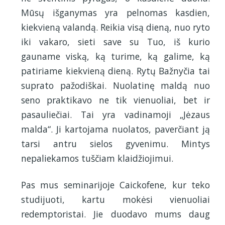
Mūsų išganymas yra pelnomas kasdien,
kiekvieną valandą. Reikia visą dieną, nuo ryto
iki vakaro, sieti save su Tuo, iš kurio
gauname viską, ką turime, ką galime, ką
patiriame kiekvieną dieną. Rytų Bažnyčia tai
suprato pažodiškai. Nuolatinę maldą nuo
seno praktikavo ne tik vienuoliai, bet ir
pasauliečiai. Tai yra vadinamoji „Jėzaus
malda“. Ji kartojama nuolatos, paverčiant ją
tarsi antru sielos gyvenimu. Mintys
nepaliekamos tuščiam klaidžiojimui.
Pas mus seminarijoje Caickofene, kur teko
studijuoti, kartu mokėsi vienuoliai
redemptoristai. Jie duodavo mums daug