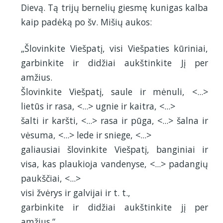
Dievą. Tą trijų bernelių giesmę kunigas kalba
kaip padėką po šv. Mišių aukos:
„Šlovinkite Viešpatį, visi Viešpaties kūriniai,
garbinkite ir didžiai aukštinkite Jį per
amžius.
Šlovinkite Viešpatį, saule ir mėnuli, <...>
lietūs ir rasa, <...> ugnie ir kaitra, <...>
šalti ir karšti, <...> rasa ir pūga, <...> šalna ir
vėsuma, <...> lede ir sniege, <...>
galiausiai šlovinkite Viešpatį, banginiai ir
visa, kas plaukioja vandenyse, <...> padangių
paukščiai, <...>
visi žvėrys ir galvijai ir t. t.,
garbinkite ir didžiai aukštinkite jį per
amžius.“