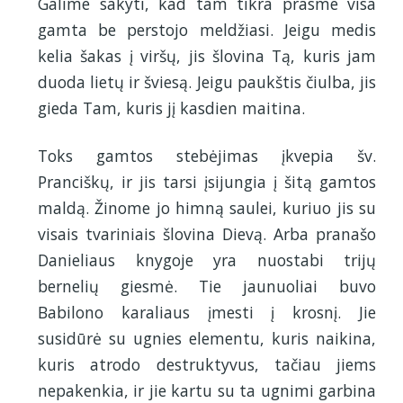
Galime sakyti, kad tam tikra prasme visa
gamta be perstojo meldžiasi. Jeigu medis
kelia šakas į viršų, jis šlovina Tą, kuris jam
duoda lietų ir šviesą. Jeigu paukštis čiulba, jis
gieda Tam, kuris jį kasdien maitina.
Toks gamtos stebėjimas įkvepia šv.
Pranciškų, ir jis tarsi įsijungia į šitą gamtos
maldą. Žinome jo himną saulei, kuriuo jis su
visais tvariniais šlovina Dievą. Arba pranašo
Danieliaus knygoje yra nuostabi trijų
bernelių giesmė. Tie jaunuoliai buvo
Babilono karaliaus įmesti į krosnį. Jie
susidūrė su ugnies elementu, kuris naikina,
kuris atrodo destruktyvus, tačiau jiems
nepakenkia, ir jie kartu su ta ugnimi garbina