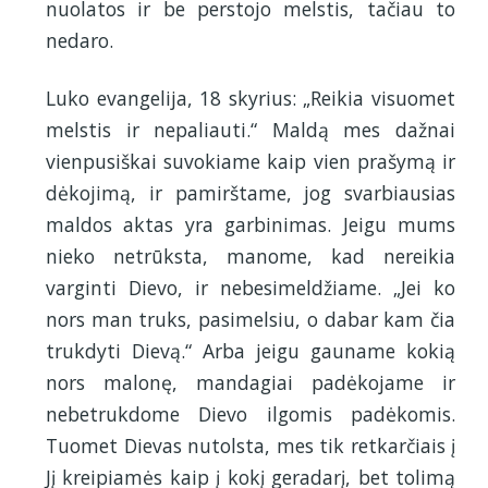
nuolatos ir be perstojo melstis, tačiau to
nedaro.
Luko evangelija, 18 skyrius: „Reikia visuomet
melstis ir nepaliauti.“ Maldą mes dažnai
vienpusiškai suvokiame kaip vien prašymą ir
dėkojimą, ir pamirštame, jog svarbiausias
maldos aktas yra garbinimas. Jeigu mums
nieko netrūksta, manome, kad nereikia
varginti Dievo, ir nebesimeldžiame. „Jei ko
nors man truks, pasimelsiu, o dabar kam čia
trukdyti Dievą.“ Arba jeigu gauname kokią
nors malonę, mandagiai padėkojame ir
nebetrukdome Dievo ilgomis padėkomis.
Tuomet Dievas nutolsta, mes tik retkarčiais į
Jį kreipiamės kaip į kokį geradarį, bet tolimą