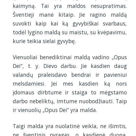
kaimyną. Tai yra maldos nesupratimas.
Šventieji manė kitaip. Jie ragino maldą
suvokti kaip kai ką gyvybiškai svarbaus,
todėl lygino maldą su maistu, su kvėpavimu,
kurie teikia sielai gyvybę.
Vienuoliai benediktinai maldą vadino „Opus
Dei“, t. y. Dievo darbu. Jie kasdien daug
valandų praleisdavo bendrai ir pavieniui
melsdamiesi. Jei mes kasdien ką nors
įdomaus dirbtume ir staiga to mėgstamo
darbo nebeliktų, imtume nuobodžiauti. Taip
ir vienuolių „Opus Dei“ yra malda.
Taigi malda yra nuolatinė veikla, ne išimtis,
ne šventinis pyragas, o kasdienė duona.