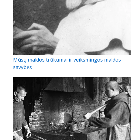
Mūsų maldos trūkumai ir veiksmingos maldos
savybės