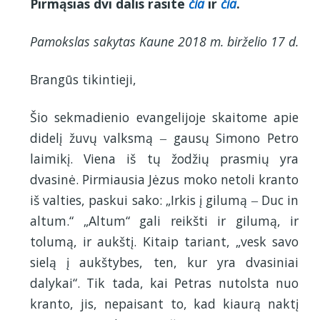
Pirmąsias dvi dalis rasite
čia
ir
čia
.
Pamokslas sakytas Kaune 2018 m. birželio 17 d.
Brangūs tikintieji,
Šio sekmadienio evangelijoje skaitome apie
didelį žuvų valksmą ‒ gausų Simono Petro
laimikį. Viena iš tų žodžių prasmių yra
dvasinė. Pirmiausia Jėzus moko netoli kranto
iš valties, paskui sako: „Irkis į gilumą ‒ Duc in
altum.“ „Altum“ gali reikšti ir gilumą, ir
tolumą, ir aukštį. Kitaip tariant, „vesk savo
sielą į aukštybes, ten, kur yra dvasiniai
dalykai“. Tik tada, kai Petras nutolsta nuo
kranto, jis, nepaisant to, kad kiaurą naktį