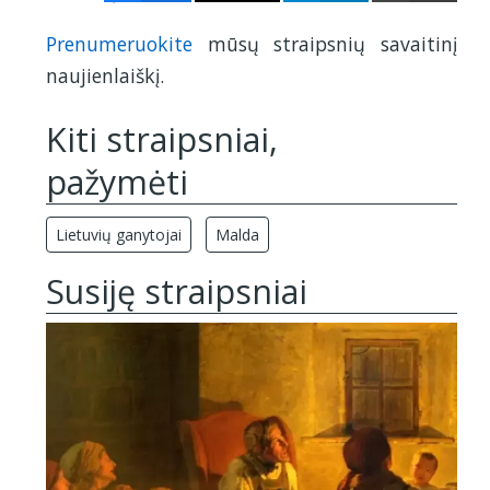
1
Prenumeruokite
mūsų straipsnių savaitinį
2
naujienlaiškį.
Kiti straipsniai,
pažymėti
Lietuvių ganytojai
Malda
Susiję straipsniai