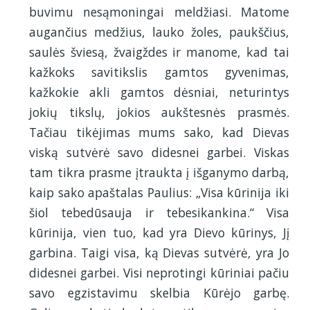
buvimu nesąmoningai meldžiasi. Matome
augančius medžius, lauko žoles, paukščius,
saulės šviesą, žvaigždes ir manome, kad tai
kažkoks savitikslis gamtos gyvenimas,
kažkokie akli gamtos dėsniai, neturintys
jokių tikslų, jokios aukštesnės prasmės.
Tačiau tikėjimas mums sako, kad Dievas
viską sutvėrė savo didesnei garbei. Viskas
tam tikra prasme įtraukta į išganymo darbą,
kaip sako apaštalas Paulius: „Visa kūrinija iki
šiol tebedūsauja ir tebesikankina.“ Visa
kūrinija, vien tuo, kad yra Dievo kūrinys, Jį
garbina. Taigi visa, ką Dievas sutvėrė, yra Jo
didesnei garbei. Visi neprotingi kūriniai pačiu
savo egzistavimu skelbia Kūrėjo garbę.