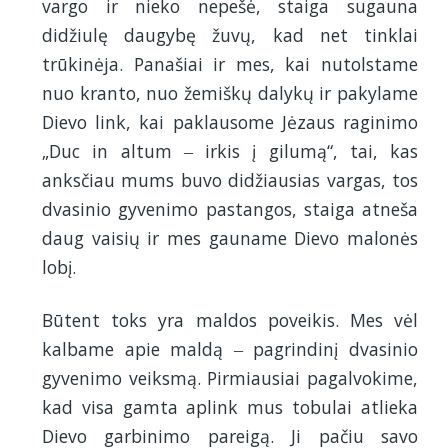
vargo ir nieko nepešė, staiga sugauna
didžiulę daugybę žuvų, kad net tinklai
trūkinėja. Panašiai ir mes, kai nutolstame
nuo kranto, nuo žemiškų dalykų ir pakylame
Dievo link, kai paklausome Jėzaus raginimo
„Duc in altum ‒ irkis į gilumą“, tai, kas
anksčiau mums buvo didžiausias vargas, tos
dvasinio gyvenimo pastangos, staiga atneša
daug vaisių ir mes gauname Dievo malonės
lobį.
Būtent toks yra maldos poveikis. Mes vėl
kalbame apie maldą ‒ pagrindinį dvasinio
gyvenimo veiksmą. Pirmiausiai pagalvokime,
kad visa gamta aplink mus tobulai atlieka
Dievo garbinimo pareigą. Ji pačiu savo