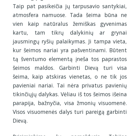
Taip pat pasikeičia jų tarpusavio santykiai,
atmosfera namuose. Tada šeima būna ne
vien kaip natūralus žemiškas gyvenimas
kartu, tam tikrų dalykinių ar grynai
jausmingų ryšių palaikymas. Ji tampa vieta,
kur šeimos nariai yra pašventinami. Būtent
tą šventumo elementą įneša tos paprastos
šeimos maldos. Garbinti Dievą turi visa
šeima, kaip atskiras vienetas, o ne tik jos
pavieniai nariai. Tai nėra privatus pavienių
tikinčiųjų dalykas. Vėliau iš tos šeimos išeina
parapija, bažnyčia, visa žmonių visuomenė.
Visos visuomenės dalys turi pareigą garbinti
Dievą.