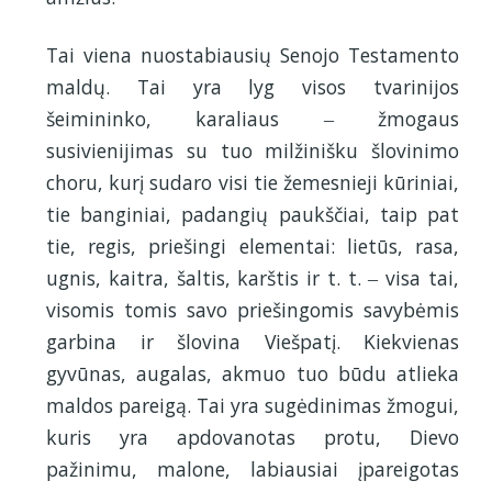
Tai viena nuostabiausių Senojo Testamento
maldų. Tai yra lyg visos tvarinijos
šeimininko, karaliaus ‒ žmogaus
susivienijimas su tuo milžinišku šlovinimo
choru, kurį sudaro visi tie žemesnieji kūriniai,
tie banginiai, padangių paukščiai, taip pat
tie, regis, priešingi elementai: lietūs, rasa,
ugnis, kaitra, šaltis, karštis ir t. t. ‒ visa tai,
visomis tomis savo priešingomis savybėmis
garbina ir šlovina Viešpatį. Kiekvienas
gyvūnas, augalas, akmuo tuo būdu atlieka
maldos pareigą. Tai yra sugėdinimas žmogui,
kuris yra apdovanotas protu, Dievo
pažinimu, malone, labiausiai įpareigotas