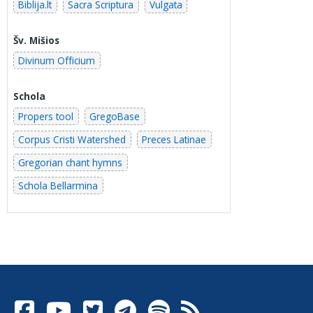
Biblija.lt
Sacra Scriptura
Vulgata
Šv. Mišios
Divinum Officium
Schola
Propers tool
GregoBase
Corpus Cristi Watershed
Preces Latinae
Gregorian chant hymns
Schola Bellarmina