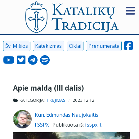
Šv. Mišios
Katekizmas
Ciklai
Prenumerata
Apie maldą (III dalis)
KATEGORIJA:
TIKĖJIMAS
2023.12.12
Kun. Edmundas Naujokaitis
FSSPX
Publikuota iš:
fsspx.lt