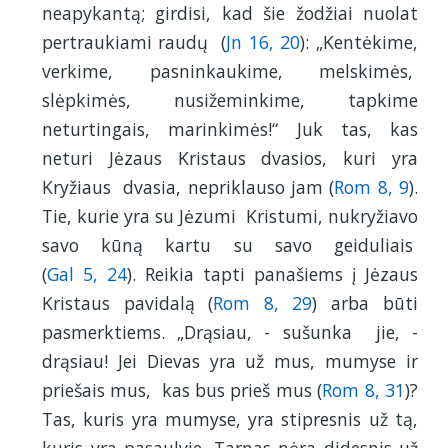
neapykantą; girdisi, kad šie žodžiai nuolat
pertraukiami raudų (
Jn 16, 20
): „Kentėkime,
verkime, pasninkaukime, melskimės,
slėpkimės, nusižeminkime, tapkime
neturtingais, marinkimės!“ Juk tas, kas
neturi Jėzaus Kristaus dvasios, kuri yra
Kryžiaus dvasia, nepriklauso jam (
Rom 8, 9
).
Tie, kurie yra su Jėzumi Kristumi, nukryžiavo
savo kūną kartu su savo geiduliais
(
Gal 5, 24
). Reikia tapti panašiems į Jėzaus
Kristaus pavidalą (
Rom 8, 29
) arba būti
pasmerktiems. „Drąsiau, - sušunka jie, -
drąsiau! Jei Dievas yra už mus, mumyse ir
priešais mus, kas bus prieš mus (
Rom 8, 31
)?
Tas, kuris yra mumyse, yra stipresnis už tą,