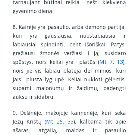
tarnaujant būtinai reikia nešti kiekvieną
gyvenimo dieną.
8. Kairėje yra pasaulio, arba demono partija,
kuri yra gausiausia, nuostabiausia ir
labiausiai spindinti, bent išoriškai. Patys
gražiausi žmonės veržiasi į ją, susidaro
spūstys, nors keliai yra platūs (
Mt 7, 13
),
nors jie vis labiau platėja dėl minios, kuri
jais plūsta lyg upė. Keliai nukloti gėlėmis,
supami malonumų ir žaidimų, padengti
auksu ir sidabru.
9. Dešinėje, mažojoje kaimenėje, kuri seka
Jėzų Kristų (
Mt 25, 33
), kalbama tik apie
ašaras, atgailą, maldas ir pasaulio