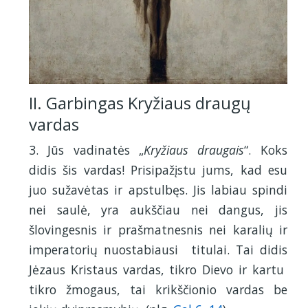
II. Garbingas Kryžiaus draugų
vardas
3. Jūs vadinatės „
Kryžiaus draugais
“. Koks
didis šis vardas! Prisipažįstu jums, kad esu
juo sužavėtas ir apstulbęs. Jis labiau spindi
nei saulė, yra aukščiau nei dangus, jis
šlovingesnis ir prašmatnesnis nei karalių ir
imperatorių nuostabiausi titulai. Tai didis
Jėzaus Kristaus vardas, tikro Dievo ir kartu
tikro žmogaus, tai krikščionio vardas be