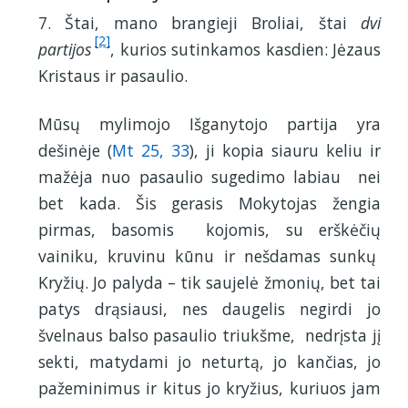
7. Štai, mano brangieji Broliai, štai
dvi
[2]
partijos
, kurios sutinkamos kasdien: Jėzaus
Kristaus ir pasaulio.
Mūsų mylimojo Išganytojo partija yra
dešinėje (
Mt 25, 33
), ji kopia siauru keliu ir
mažėja nuo pasaulio sugedimo labiau nei
bet kada. Šis gerasis Mokytojas žengia
pirmas, basomis kojomis, su erškėčių
vainiku, kruvinu kūnu ir nešdamas sunkų
Kryžių. Jo palyda – tik saujelė žmonių, bet tai
patys drąsiausi, nes daugelis negirdi jo
švelnaus balso pasaulio triukšme, nedrįsta jį
sekti, matydami jo neturtą, jo kančias, jo
pažeminimus ir kitus jo kryžius, kuriuos jam