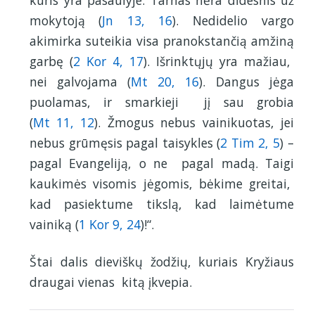
kuris yra pasaulyje. Tarnas nėra didesnis už
mokytoją (
Jn 13, 16
). Nedidelio vargo
akimirka suteikia visa pranokstančią amžiną
garbę (
2 Kor 4, 17
). Išrinktųjų yra mažiau,
nei galvojama (
Mt 20, 16
). Dangus jėga
puolamas, ir smarkieji jį sau grobia
(
Mt 11, 12
). Žmogus nebus vainikuotas, jei
nebus grūmęsis pagal taisykles (
2 Tim 2, 5
) –
pagal Evangeliją, o ne pagal madą. Taigi
kaukimės visomis jėgomis, bėkime greitai,
kad pasiektume tikslą, kad laimėtume
vainiką (
1 Kor 9, 24
)!“.
Štai dalis dieviškų žodžių, kuriais Kryžiaus
draugai vienas kitą įkvepia.