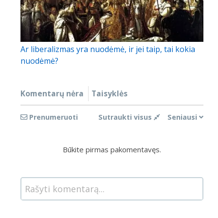
Ar liberalizmas yra nuodėmė, ir jei taip, tai kokia
nuodėmė?
Komentarų nėra
Taisyklės
Prenumeruoti
Sutraukti visus
Seniausi
Būkite pirmas pakomentavęs.
Rašyti komentarą...