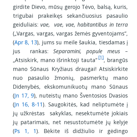
girdite Dievo, mūsų gerojo Tėvo, balsą, kuris,
trigubai prakeikęs sekančiuosius pasaulio
geiduliais:
vae, vae, vae, habitantibus in terra
(„Vargas, vargas, vargas žemės gyventojams“,
(
Apr 8, 13
), jums su meile šaukia, tiesdamas į
jus rankas:
Separamini, popule meus
–
[1]
„Atsiskirk, mano išrinktoji tauta“
, brangūs
mano Sūnaus Kryžiaus draugai! Atsiskirkite
nuo pasaulio žmonių, pasmerktų mano
Didenybės, ekskomunikuotų mano Sūnaus
(
Jn 17, 9
), nuteistų mano Šventosios Dvasios
(
Jn 16, 8-11
). Saugokitės, kad neliptumėte į
jų užkrėstas sakyklas, nesektumėte jokiais
jų patarimais, net nesustotumėte jų kelyje
(
Ps 1, 1
). Bėkite iš didžiulio ir gėdingo