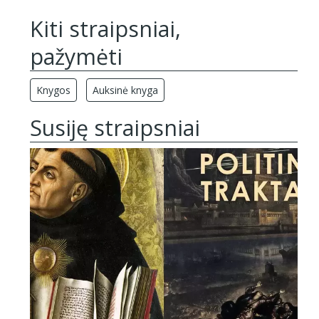
Kiti straipsniai,
pažymėti
Knygos
Auksinė knyga
Susiję straipsniai