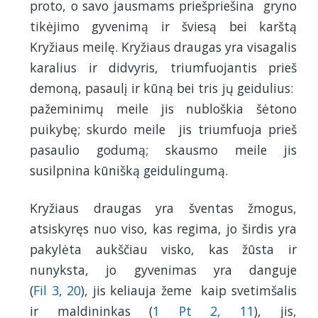
proto, o savo jausmams priešpriešina gryno
tikėjimo gyvenimą ir šviesą bei karštą
Kryžiaus meilę. Kryžiaus draugas yra visagalis
karalius ir didvyris, triumfuojantis prieš
demoną, pasaulį ir kūną bei tris jų geidulius:
pažeminimų meile jis nubloškia šėtono
puikybę; skurdo meile jis triumfuoja prieš
pasaulio godumą; skausmo meile jis
susilpnina kūnišką geidulingumą.
Kryžiaus draugas yra šventas žmogus,
atsiskyręs nuo viso, kas regima, jo širdis yra
pakylėta aukščiau visko, kas žūsta ir
nunyksta, jo gyvenimas yra danguje
(
Fil 3, 20
), jis keliauja žeme kaip svetimšalis
ir maldininkas (
1 Pt 2, 11
), jis,