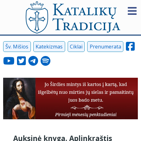
Šv. Mišios
Katekizmas
Ciklai
Prenumerata
Auksinė knyga. Aplinkraštis