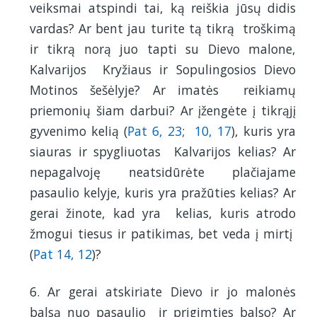
veiksmai atspindi tai, ką reiškia jūsų didis
vardas? Ar bent jau turite tą tikrą troškimą
ir tikrą norą juo tapti su Dievo malone,
Kalvarijos Kryžiaus ir Sopulingosios Dievo
Motinos šešėlyje? Ar imatės reikiamų
priemonių šiam darbui? Ar įžengėte į tikrąjį
gyvenimo kelią (
Pat 6, 23
;
10, 17
), kuris yra
siauras ir spygliuotas Kalvarijos kelias? Ar
nepagalvoję neatsidūrėte plačiajame
pasaulio kelyje, kuris yra pražūties kelias? Ar
gerai žinote, kad yra kelias, kuris atrodo
žmogui tiesus ir patikimas, bet veda į mirtį
(
Pat 14, 12
)?
6. Ar gerai atskiriate Dievo ir jo malonės
balsą nuo pasaulio ir prigimties balso? Ar