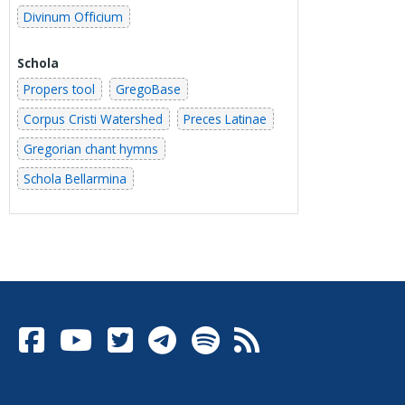
Divinum Officium
Schola
Propers tool
GregoBase
Corpus Cristi Watershed
Preces Latinae
Gregorian chant hymns
Schola Bellarmina