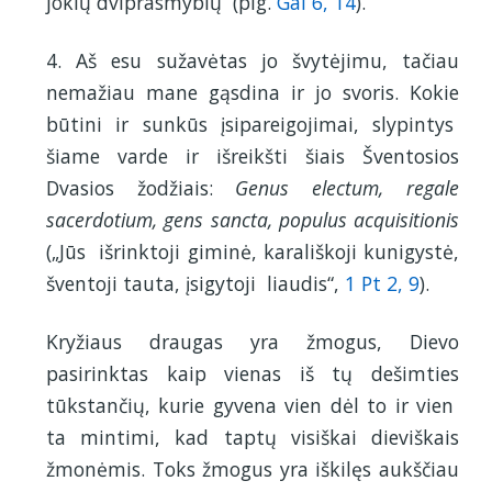
jokių dviprasmybių (plg.
Gal 6, 14
).
4. Aš esu sužavėtas jo švytėjimu, tačiau
nemažiau mane gąsdina ir jo svoris. Kokie
būtini ir sunkūs įsipareigojimai, slypintys
šiame varde ir išreikšti šiais Šventosios
Dvasios žodžiais:
Genus electum, regale
sacerdotium, gens sancta, populus acquisitionis
(„Jūs išrinktoji giminė, karališkoji kunigystė,
šventoji tauta, įsigytoji liaudis“,
1 Pt 2, 9
).
Kryžiaus draugas yra žmogus, Dievo
pasirinktas kaip vienas iš tų dešimties
tūkstančių, kurie gyvena vien dėl to ir vien
ta mintimi, kad taptų visiškai dieviškais
žmonėmis. Toks žmogus yra iškilęs aukščiau