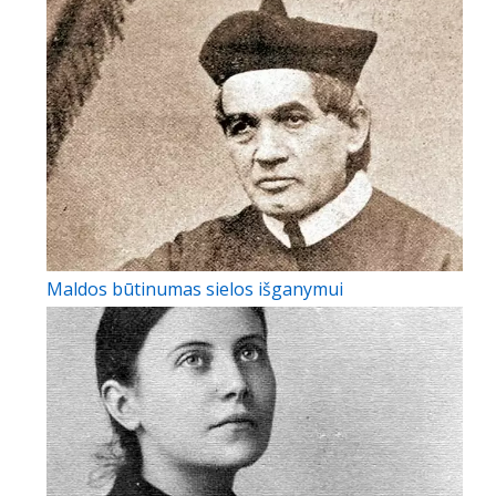
Maldos būtinumas sielos išganymui