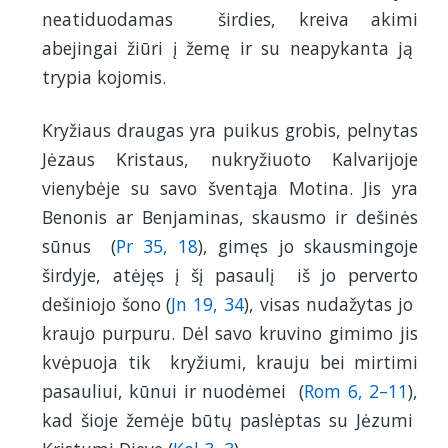
neatiduodamas širdies, kreiva akimi
abejingai žiūri į žemę ir su neapykanta ją
trypia kojomis.
Kryžiaus draugas yra puikus grobis, pelnytas
Jėzaus Kristaus, nukryžiuoto Kalvarijoje
vienybėje su savo šventąja Motina. Jis yra
Benonis ar Benjaminas, skausmo ir dešinės
sūnus (
Pr 35, 18
), gimęs jo skausmingoje
širdyje, atėjęs į šį pasaulį iš jo perverto
dešiniojo šono (
Jn 19, 34
), visas nudažytas jo
kraujo purpuru. Dėl savo kruvino gimimo jis
kvėpuoja tik kryžiumi, krauju bei mirtimi
pasauliui, kūnui ir nuodėmei (
Rom 6, 2–11
),
kad šioje žemėje būtų paslėptas su Jėzumi