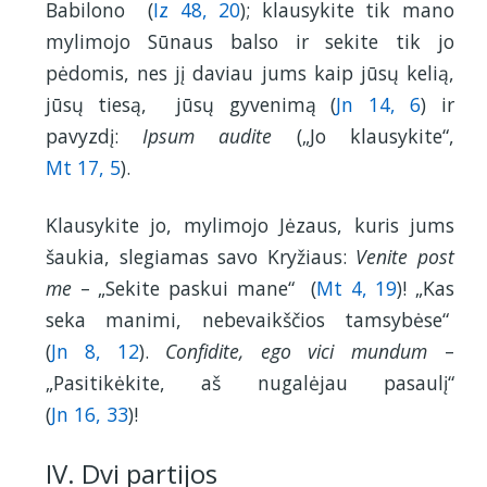
Babilono (
Iz 48, 20
); klausykite tik mano
mylimojo Sūnaus balso ir sekite tik jo
pėdomis, nes jį daviau jums kaip jūsų kelią,
jūsų tiesą, jūsų gyvenimą (
Jn 14, 6
) ir
pavyzdį:
Ipsum audite
(„Jo klausykite“,
Mt 17, 5
).
Klausykite jo, mylimojo Jėzaus, kuris jums
šaukia, slegiamas savo Kryžiaus:
Venite post
me
– „Sekite paskui mane“ (
Mt 4, 19
)! „Kas
seka manimi, nebevaikščios tamsybėse“
(
Jn 8, 12
).
Confidite, ego vici mundum
–
„Pasitikėkite, aš nugalėjau pasaulį“
(
Jn 16, 33
)!
IV. Dvi partijos