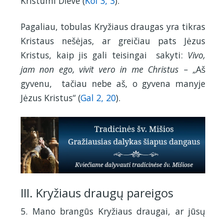
Kristumi Dieve (
Kol 3, 3
).
Pagaliau, tobulas Kryžiaus draugas yra tikras
Kristaus nešėjas, ar greičiau pats Jėzus
Kristus, kaip jis gali teisingai sakyti:
Vivo,
jam non ego, vivit vero in me Christus
– „Aš
gyvenu, tačiau nebe aš, o gyvena manyje
Jėzus Kristus“ (
Gal 2, 20
).
III. Kryžiaus draugų pareigos
5. Mano brangūs Kryžiaus draugai, ar jūsų