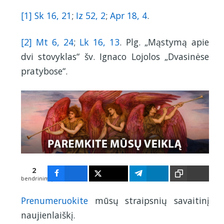
[1]
Sk 16, 21
;
Iz 52, 2
;
Apr 18, 4
.
[2]
Mt 6, 24
;
Lk 16, 13
. Plg. „Mąstymą apie
dvi stovyklas“ šv. Ignaco Lojolos „Dvasinėse
pratybose“.
2
bendrinimų
1
1
Prenumeruokite
mūsų straipsnių savaitinį
naujienlaiškį.