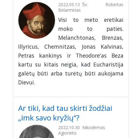
2022.05.13
Šv. Robertas
Belarminas
Visi to meto eretikai
moko to paties.
Melanchtonas, Brenzas,
Illyricus, Chemnitzas, Jonas Kalvinas,
Petras kankinys ir Theodore'as Beza
kartu su kitais neigia, kad Eucharistija
galėtų būti arba turėtų būti aukojama
Dievui.
Ar tiki, kad tau skirti žodžiai
„imk savo kryžių“?
2022.10.30
Nikodemas
Agiorietis