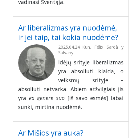
vadinasi Šventąja.
Ar liberalizmas yra nuodėmė,
ir jei taip, tai kokia nuodėmė?
2025.04.24
Kun. Félix Sardà y
Salvany
Idėjų srityje liberalizmas
yra absoliuti klaida, o
veiksmų srityje –
absoliuti netvarka. Abiem atžvilgiais jis
yra
ex genere suo
[iš savo esmės] labai
sunki, mirtina nuodėmė.
Ar Mišios yra auka?