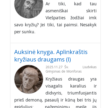
Ar tiki, kad tau
asmeniškai skirti
Viešpaties žodžiai imk
savo kryžių? Jei tiki, tai paimsi. Nesakyk
per sunku.
Auksinė knyga. Aplinkraštis
kryžiaus draugams (I)
2025.11.27
Šv. Liudvikas
Grinjonas de Monforas
Kryžiaus draugas yra
visagalis karalius ir
didvyris, triumfuojantis
prieš demoną, pasaulį ir kūną bei tris jų
geidulius: pažeminimų meile jis