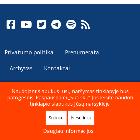
Privatumo politika
Prenumerata
Archyvas
Kontaktai
Naudojant slapukus Jūsų naršymas tinklapyje bus
patogesnis. Paspausdami „Sutinku“ Jūs leisite naudoti
© Katalikų Tradicija 2026
tinklapio slapukus Jūsų naršyklėje.
Sutinku
Nesutinku
Į viršų
Daugiau informacijos