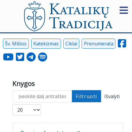
Šv. Mišios
Katekizmas
Ciklai
Prenumerata
Knygos
Įveskite dalį antraštės
Filtruoti
Išvalyti
Rodyti po