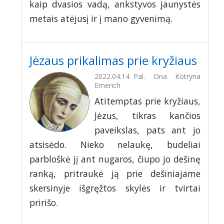
kaip dvasios vadą, ankstyvos jaunystės
metais atėjusį ir į mano gyvenimą.
Jėzaus prikalimas prie kryžiaus
2022.04.14
Pal. Ona Kotryna
Emerich
Atitemptas prie kryžiaus,
Jėzus, tikras kančios
paveikslas, pats ant jo
atsisėdo. Nieko nelaukę, budeliai
parbloškė jį ant nugaros, čiupo jo dešinę
ranką, pritraukė ją prie dešiniajame
skersinyje išgręžtos skylės ir tvirtai
pririšo.