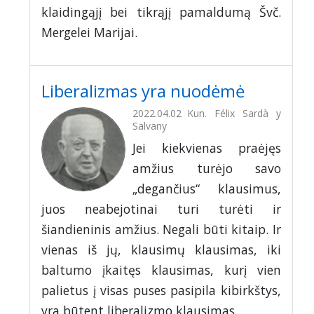
klaidingąjį bei tikrąjį pamaldumą Švč.
Mergelei Marijai.
Liberalizmas yra nuodėmė
2022.04.02
Kun. Félix Sardà y
Salvany
Jei kiekvienas praėjęs
amžius turėjo savo
„degančius“ klausimus,
juos neabejotinai turi turėti ir
šiandieninis amžius. Negali būti kitaip. Ir
vienas iš jų, klausimų klausimas, iki
baltumo įkaitęs klausimas, kurį vien
palietus į visas puses pasipila kibirkštys,
yra būtent liberalizmo klausimas.