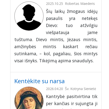
2025.10.25
Robertas Maederis
Šių laikų žmogaus idėjų
pasaulis yra netekęs
Dievo: tuo atžvilgiu
viešpatauja jame
tuštuma. Dievo mintis, Jėzaus mintis,
amžinybės mintis kaskart rečiau
sutinkama, – kol, pagaliau, šios mintys
visai išnyks. Tikėjimą apima snaudulys.
Kentėkite su narsa
2026.04.20
Šv. Kotryna Sienietė
Kantrybė pasitvirtina tik
per kančias ir sujungta ji