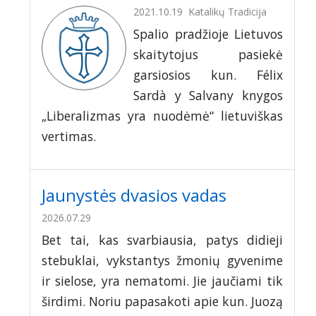
2021.10.19
Katalikų Tradicija
Spalio pradžioje Lietuvos
skaitytojus pasiekė
garsiosios kun. Félix
Sardà y Salvany knygos
„Liberalizmas yra nuodėmė“ lietuviškas
vertimas.
Jaunystės dvasios vadas
2026.07.29
Bet tai, kas svarbiausia, patys didieji
stebuklai, vykstantys žmonių gyvenime
ir sielose, yra nematomi. Jie jaučiami tik
širdimi. Noriu papasakoti apie kun. Juozą