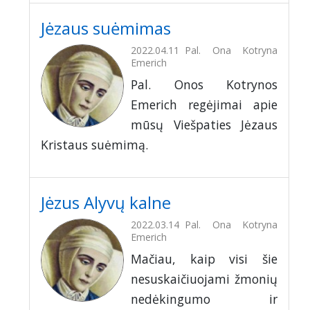
Jėzaus suėmimas
2022.04.11
Pal. Ona Kotryna
Emerich
Pal. Onos Kotrynos
Emerich regėjimai apie
mūsų Viešpaties Jėzaus
Kristaus suėmimą.
Jėzus Alyvų kalne
2022.03.14
Pal. Ona Kotryna
Emerich
Mačiau, kaip visi šie
nesuskaičiuojami žmonių
nedėkingumo ir