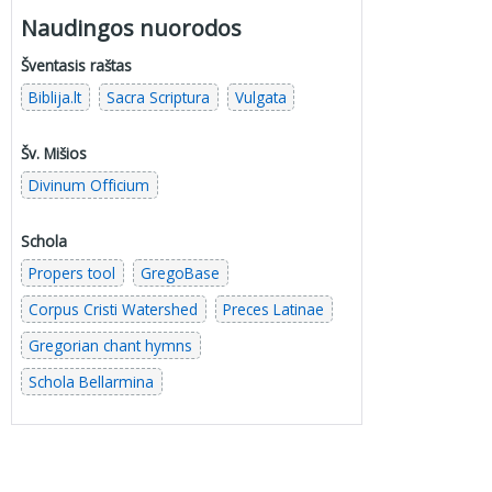
Naudingos nuorodos
Šventasis raštas
Biblija.lt
Sacra Scriptura
Vulgata
Šv. Mišios
Divinum Officium
Schola
Propers tool
GregoBase
Corpus Cristi Watershed
Preces Latinae
Gregorian chant hymns
Schola Bellarmina