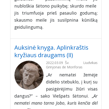
nubloškia šėtono puikybę; skurdo meile
jis triumfuoja prieš pasaulio godumą;
skausmo meile jis susilpnina kūnišką
geidulingumą.
Auksinė knyga. Aplinkraštis
kryžiaus draugams (II)
2022.03.09
Šv. Liudvikas
Grinjonas de Monforas
„Ar nematei žemėje
didelio stebuklo, į kurį su
pasigėrėjimu žiūri visas
dangus?“ – sako Viešpats šėtonui. „
Ar
nematei mano tarno Jobo
,
kuris kenčia dėl