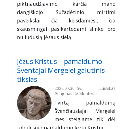
piktnaudžiavimo karčia mano
dangiškojo Sužadėtinio mirtimi
paveikslai čia keisdamiesi, čia
skausmingai pasikartodami slinko pro
nuliūdusią Jėzaus sielą.
Jėzus Kristus – pamaldumo
Šventajai Mergelei galutinis
tikslas
2022.07.30
Šv. Liudvikas
Grinjonas de Monforas
Tvirtą pamaldumą
Švenčiausiajai Mergelei
mes steigiame tik dėl
tobulesnio pamaldumo Jėzui Kristui.