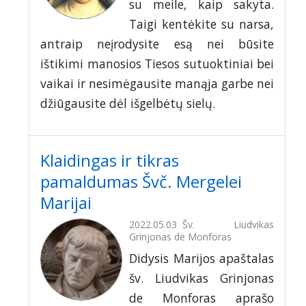
su meile, kaip sakyta.
Taigi kentėkite su narsa,
antraip neįrodysite esą nei būsite
ištikimi manosios Tiesos sutuoktiniai bei
vaikai ir nesimėgausite manąja garbe nei
džiūgausite dėl išgelbėtų sielų.
Klaidingas ir tikras
pamaldumas Švč. Mergelei
Marijai
2022.05.03
Šv. Liudvikas
Grinjonas de Monforas
Didysis Marijos apaštalas
šv. Liudvikas Grinjonas
de Monforas aprašo