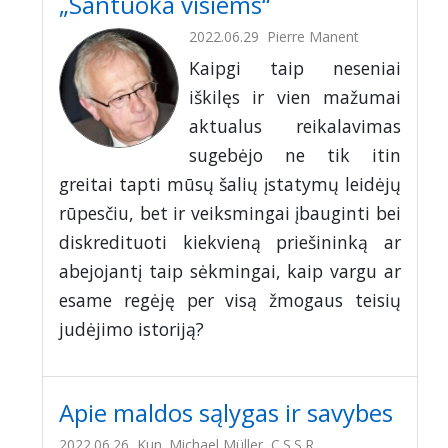
„Santuoka visiems“
2022.06.29
Pierre Manent
Kaipgi taip neseniai
iškilęs ir vien mažumai
aktualus reikalavimas
sugebėjo ne tik itin
greitai tapti mūsų šalių įstatymų leidėjų
rūpesčiu, bet ir veiksmingai įbauginti bei
diskredituoti kiekvieną priešininką ar
abejojantį taip sėkmingai, kaip vargu ar
esame regėję per visą žmogaus teisių
judėjimo istoriją?
Apie maldos sąlygas ir savybes
2022.06.26
Kun. Michael Müller, C.S.S.R.