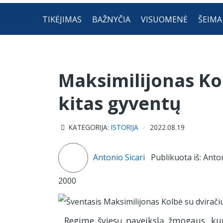
TIKĖJIMAS
BAŽNYČIA
VISUOMENĖ
ŠEIMA
Maksimilijonas Kol
kitas gyventų
KATEGORIJA:
ISTORIJA
2022.08.19
Antonio Sicari
Publikuota iš: Antonio
2000
...Regime šviesų paveikslą žmogaus, kuri