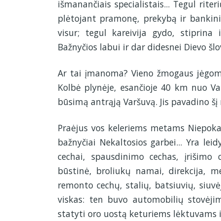
išmanančiais specialistais... Tegul rite
plėtojant pramonę, prekybą ir bankini
visur; tegul kareivija gydo, stiprina
Bažnyčios labui ir dar didesnei Dievo šlov
Ar tai įmanoma? Vieno žmogaus jėgoms,
Kolbė plynėje, esančioje 40 km nuo Var
būsimą antrąją Varšuvą. Jis pavadino šį
Praėjus vos keleriems metams Niepokala
bažnyčiai Nekaltosios garbei... Yra leid
cechai, spausdinimo cechas, įrišimo ce
būstinė, broliukų namai, direkcija, me
remonto cechų, stalių, batsiuvių, siuvė
viskas: ten buvo automobilių stovėjim
statyti oro uostą keturiems lėktuvams ir 