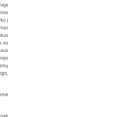
nėje
ines
ko į
amas
škus
s su
iaus
iojo
ponų
ogo,
sime
asak