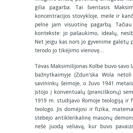
gilia pagarba. Tai šventasis Maksi
koncentracijos stovykloje, meile ir k
pelnė jam visuotinę pagarbą. Tačiau
kontekste: jo pašaukimo, idealų, nesib
Net jeigu kas nors jo gyvenime galėtų p
terodo jo tikėjimo vienovę…
Tėvas Maksimilijonas Kolbė buvo savo la
bažnytkaimyje (Zdun'ska Wola netoli L
savininkų šeimoje, o žuvo 1941 metai
įstojo į konventualų (pranciškonų) sem
1919 m. studijavo Romoje teologiją ir f
teologo. Jis domėjosi ir fizika, matema
stebėjo antiklerikalinę masonų demons
nešė juodą vėliavą, kur buvo pavaiz