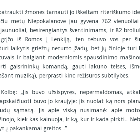
atraukti žmones tarnauti jo iškeltam riteriškumo ide
pučiu metų Niepokalanove jau gyvena 762 vienuoliai
 jaunuoliai, besirengiantys šventinimams, ir 82 broliuk
, grįžo iš Romos į Lenkiją, ten tebuvo vos per š
ri laikytis griežtų neturto įžadų, bet jų žinioje turi 
tuvais ir baigiant moderniomis spausdinimo mašino
urti gaisrininkų komandą, gauti lakūno teises, išm
ašant muziką), perprasti kino režisūros subtilybes.
 Kolbę: „Jis buvo užsispyręs, nepermaldomas, atkak
r apskaičiuoti buvo jo kraujyje: jis nuolat ką nors plan
naudų sąmatą. Jis apie viską nusimanė: apie moto
žinojo, kiek kas kainuoja, ir ką, kur ir kada pirkti... Ne
ytų pakankamai greitos...”