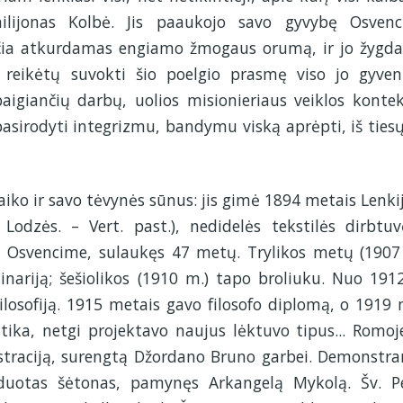
milijonas Kolbė. Jis paaukojo savo gyvybę Osven
ančia atkurdamas engiamo žmogaus orumą, ir jo žygda
 reikėtų suvokti šio poelgio prasmę viso jo gyve
aigiančių darbų, uolios misionieriaus veiklos kontek
asirodyti integrizmu, bandymu viską aprėpti, iš tiesų
iko ir savo tėvynės sūnus: jis gimė 1894 metais Lenkij
odzės. – Vert. past.), nedidelės tekstilės dirbtuv
s Osvencime, sulaukęs 47 metų. Trylikos metų (1907
inariją; šešiolikos (1910 m.) tapo broliuku. Nuo 1912
ilosofiją. 1915 metais gavo filosofo diplomą, o 1919 
tika, netgi projektavo naujus lėktuvo tipus... Romoje
traciją, surengtą Džordano Bruno garbei. Demonstra
duotas šėtonas, pamynęs Arkangelą Mykolą. Šv. P