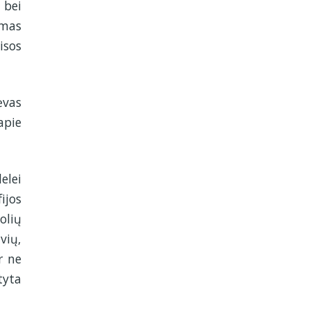
 bei
amas
isos
ėvas
apie
elei
ijos
olių
vių,
r ne
tyta