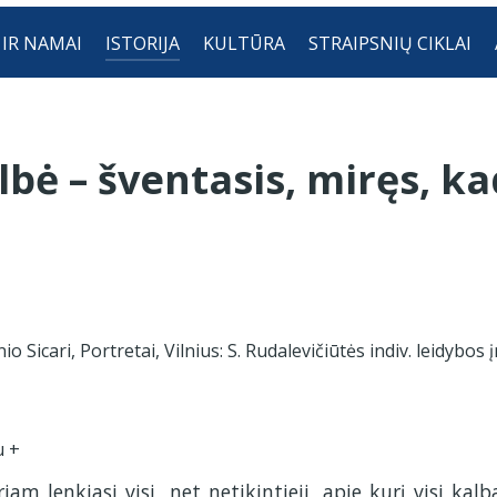
 IR NAMAI
ISTORIJA
KULTŪRA
STRAIPSNIŲ CIKLAI
bė – šventasis, miręs, ka
 Sicari, Portretai, Vilnius: S. Rudalevičiūtės indiv. leidybos į
am lenkiasi visi, net netikintieji, apie kurį visi kalb