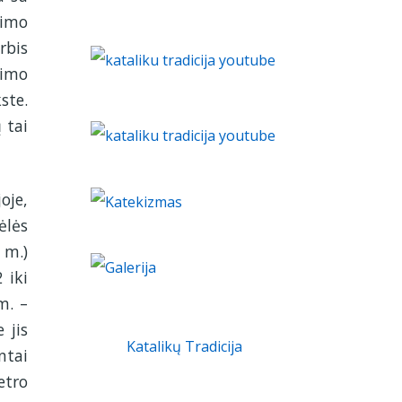
cimo
rbis
nimo
ste.
 tai
oje,
ėlės
 m.)
 iki
m. –
 jis
Katalikų Tradicija
ntai
etro