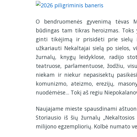
O bendruomenės gyvenimą tėvas Mak
būdingas tam tikras heroizmas. Toks yr
ginti tikėjimą ir prisidėti prie siel
užkariauti Nekaltajai sielą po sielos, 
žurnalų, knygų leidyklose, radijo stot
teatruose, parlamentuose, žodžiu, visu
niekam ir niekur nepasisektų pasikėsin
komunizmo, ateizmo, erezijų, masony
nuodėmėse... Tokį aš regiu Niepokalano
Naujajame mieste spausdinami aštuoni ž
Storiausio iš šių žurnalų „Nekaltosios
milijono egzempliorių. Kolbė numato vers