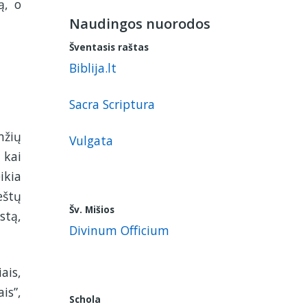
ą, o
Naudingos nuorodos
Šventasis raštas
Biblija.lt
Sacra Scriptura
mžių
Vulgata
 kai
ikia
eštų
Šv. Mišios
stą,
Divinum Officium
ais,
ais”,
Schola