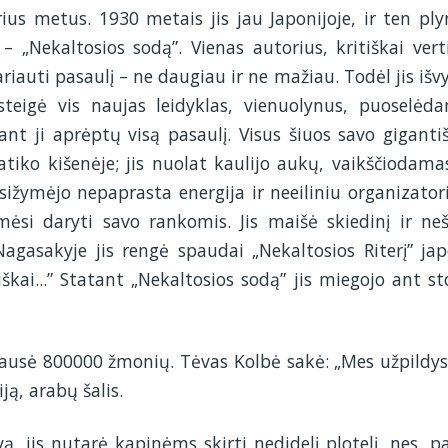
ius metus. 1930 metais jis jau Japonijoje, ir ten ply
 „Nekaltosios sodą”. Vienas autorius, kritiškai vert
ariauti pasaulį – ne daugiau ir ne mažiau. Todėl jis išvy
 steigė vis naujas leidyklas, vienuolynus, puoselėd
dant ji aprėptų visą pasaulį. Visus šiuos savo giganti
ko kišenėje; jis nuolat kaulijo aukų, vaikščiodama
sižymėjo nepaprasta energija ir neeiliniu organizator
mėsi daryti savo rankomis. Jis maišė skiedinį ir neš
. Nagasakyje jis rengė spaudai „Nekaltosios Riterį” ja
kai...” Statant „Nekaltosios sodą” jis miegojo ant st
klausė 800000 žmonių. Tėvas Kolbė sakė: „Mes užpildy
iją, arabų šalis.
 jis nutarė kapinėms skirti nedidelį plotelį, nes, p