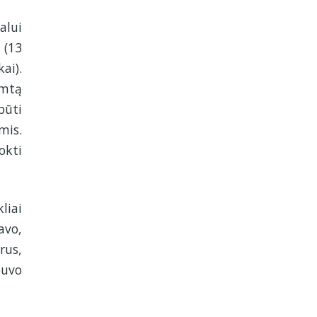
alui
 (13
ai).
imtą
būti
mis.
okti
liai
avo,
rus,
buvo