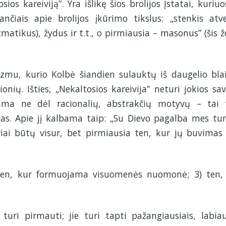
osios kareiviją”. Yra išlikę šios brolijos Įstatai, kuriuo
nčiais apie brolijos įkūrimo tikslus: „stenkis atve
zmatikus), žydus ir t.t., o pirmiausia – masonus” (šis ž
zmu, kurio Kolbė šiandien sulauktų iš daugelio blai
nių. Išties, „Nekaltosios kareivija” neturi jokios sav
nkama ne dėl racionalių, abstrakčių motyvų – tai 
as. Apie jį kalbama taip: „Su Dievo pagalba mes tu
eriai būtų visur, bet pirmiausia ten, kur jų buvimas 
 ten, kur formuojama visuomenės nuomonė; 3) ten,
e turi pirmauti; jie turi tapti pažangiausiais, labiau