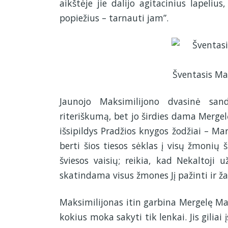
aikštėje jie dalijo agitacinius lapeliu
popiežius – tarnauti jam”.
Šventasis Ma
Jaunojo Maksimilijono dvasinė san
riteriškumą, bet jo širdies dama Mergelė 
išsipildys Pradžios knygos žodžiai – Marij
berti šios tiesos sėklas į visų žmonių š
šviesos vaisių; reikia, kad Nekaltoji 
skatindama visus žmones Jį pažinti ir ža
Maksimilijonas itin garbina Mergelę Mariją
kokius moka sakyti tik lenkai. Jis giliai 