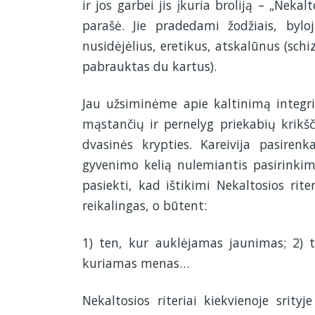
ir jos garbei jis įkuria broliją – „Nekalt
parašė. Jie pradedami žodžiais, byloja
nusidėjėlius, eretikus, atskalūnus (schi
pabrauktas du kartus).
Jau užsiminėme apie kaltinimą integri
mąstančių ir pernelyg priekabių krikščio
dvasinės krypties. Kareivija pasire
gyvenimo kelią nulemiantis pasirinkim
pasiekti, kad ištikimi Nekaltosios rit
reikalingas, o būtent:
1) ten, kur auklėjamas jaunimas; 2)
kuriamas menas…
Nekaltosios riteriai kiekvienoje srityj