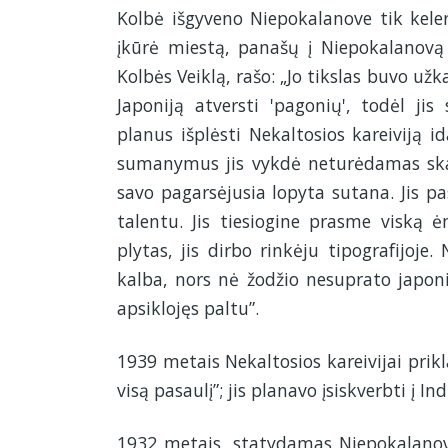
Kolbė išgyveno Niepokalanove tik keler
įkūrė miestą, panašų į Niepokalanovą –
Kolbės Veiklą, rašo: „Jo tikslas buvo užk
Japoniją atversti 'pagonių', todėl jis
planus išplėsti Nekaltosios kareiviją i
sumanymus jis vykdė neturėdamas skati
savo pagarsėjusia lopyta sutana. Jis pa
talentu. Jis tiesiogine prasme viską ė
plytas, jis dirbo rinkėju tipografijoje
kalba, nors nė žodžio nesuprato japoniš
apsiklojęs paltu”.
1939 metais Nekaltosios kareivijai pri
visą pasaulį”; jis planavo įsiskverbti į Ind
1932 metais, statydamas Niepokalanovą,