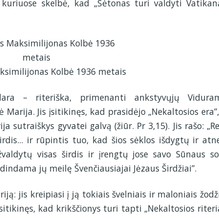
s, kuriuose skelbė, kad „Šėtonas turi valdyti Vatikan
ksimilijonas Kolbė 1936 metais
dara – riteriška, primenanti ankstyvųjų Vidura
Marija. Jis įsitikinęs, kad prasidėjo „Nekaltosios era”,
a sutraiškys gyvatei galvą (žiūr. Pr 3,15). Jis rašo: „Re
irdis... ir rūpintis tuo, kad šios sėklos išdygtų ir atn
užvaldytų visas širdis ir įrengtų jose savo Sūnaus so
dindama jų meilę Švenčiausiajai Jėzaus Širdžiai”.
: jis kreipiasi į ją tokiais švelniais ir maloniais žodži
įsitikinęs, kad krikščionys turi tapti „Nekaltosios riteri