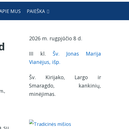
APIE MUS
PAIEŠKA
2026 m. rugpjūčio 8 d.
d
III kl.
Šv. Jonas Marija
Vianėjus, išp.
Šv. Kirijako, Largo ir
Smaragdo, kankinių,
m.,
minėjimas.
a su