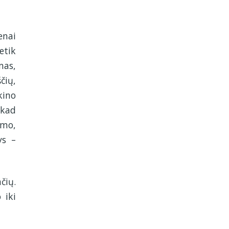
enai
etik
mas,
čių,
kino
 kad
zmo,
ys –
čių.
 iki