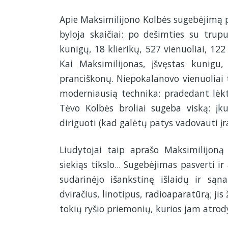
Apie Maksimilijono Kolbės sugebėjimą p
byloja skaičiai: po dešimties su tru
kunigų, 18 klierikų, 527 vienuoliai, 122
Kai Maksimilijonas, įšvęstas kunigu
pranciškonų. Niepokalanovo vienuoliai tu
moderniausią technika: pradedant lėk
Tėvo Kolbės broliai sugeba viską: įk
diriguoti (kad galėtų patys vadovauti įr
Liudytojai taip aprašo Maksimilijoną
siekiąs tikslo... Sugebėjimas pasverti i
sudarinėjo išankstinę išlaidų ir są
dviračius, linotipus, radioaparatūrą; jis 
tokių ryšio priemonių, kurios jam atrod