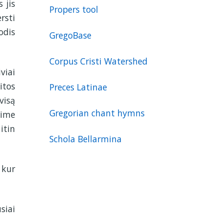
s jis
Propers tool
rsti
odis
GregoBase
Corpus Cristi Watershed
viai
itos
Preces Latinae
visą
Gregorian chant hymns
rime
itin
Schola Bellarmina
 kur
siai