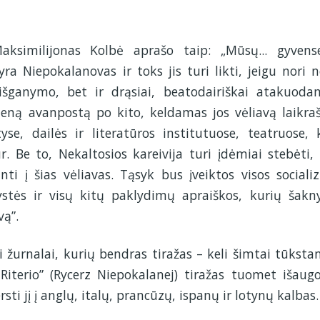
similijonas Kolbė aprašo taip: „Mūsų... gyvens
a Niepokalanovas ir toks jis turi likti, jeigu nori n
ų išganymo, bet ir drąsiai, beatodairiškai atakuoda
vieną avanpostą po kito, keldamas jos vėliavą laikraš
yse, dailės ir literatūros institutuose, teatruose, 
r. Be to, Nekaltosios kareivija turi įdėmiai stebėti,
ti į šias vėliavas. Tąsyk bus įveiktos visos sociali
stės ir visų kitų paklydimų apraiškos, kurių šakn
vą”.
urnalai, kurių bendras tiražas – keli šimtai tūkstan
 Riterio” (Rycerz Niepokalanej) tiražas tuomet išaugo
ti jį į anglų, italų, prancūzų, ispanų ir lotynų kalbas.