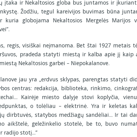
rių įtaka ir Nekaltosios globa bus juntamos ir įkuriant
nkystę. Žodžiu, tegul kareivijos buvimas būna junt
 ir kuria globojama Nekaltosios Mergelės Marijos v
ei”.
 regis, visiškai neįmanoma. Bet štai 1927 metais t
šuvos, pradeda statyti miestą ir kalba apie jį kaip 
 miestą Nekaltosios garbei – Niepokalanove.
nove jau yra „erdvus sklypas, parengtas statyti did
ybos centras: redakcija, biblioteka, rinkimo, cinkograf
chai... Kairėje miesto dalyje stovi koplyčia, vienu
dpunktas, o tolėliau – elektrinė. Yra ir keletas kal
jų dirbtuvės, statybos medžiagų sandėliai... Ir tai da
o aikštelė, geležinkelio stotelė, be to, buvo numa
radijo stotį...”