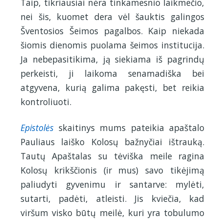
Taip, tikriausiai nėra tinkamesnio laikmečio,
nei šis, kuomet dera vėl šauktis galingos
Šventosios Šeimos pagalbos. Kaip niekada
šiomis dienomis puolama šeimos institucija.
Ja nebepasitikima, ją siekiama iš pagrindų
perkeisti, ji laikoma senamadiška bei
atgyvena, kurią galima pakęsti, bet reikia
kontroliuoti.
Epistolės
skaitinys mums pateikia apaštalo
Pauliaus laiško Kolosų bažnyčiai ištrauką.
Tautų Apaštalas su tėviška meile ragina
Kolosų krikščionis (ir mus) savo tikėjimą
paliudyti gyvenimu ir santarve: mylėti,
sutarti, padėti, atleisti. Jis kviečia, kad
viršum visko būtų meilė, kuri yra tobulumo