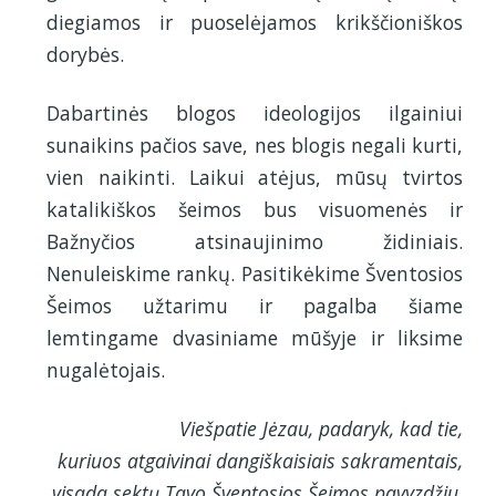
diegiamos ir puoselėjamos krikščioniškos
dorybės.
Dabartinės blogos ideologijos ilgainiui
sunaikins pačios save, nes blogis negali kurti,
vien naikinti. Laikui atėjus, mūsų tvirtos
katalikiškos šeimos bus visuomenės ir
Bažnyčios atsinaujinimo židiniais.
Nenuleiskime rankų. Pasitikėkime Šventosios
Šeimos užtarimu ir pagalba šiame
lemtingame dvasiniame mūšyje ir liksime
nugalėtojais.
Viešpatie Jėzau, padaryk, kad tie,
kuriuos atgaivinai dangiškaisiais sakramentais,
visada sektų Tavo Šventosios Šeimos pavyzdžiu,