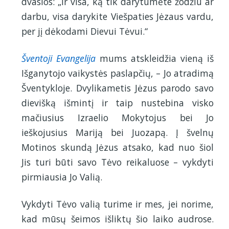
dvasios: „Ir visa, ką tik darytumėte žodžiu ar
darbu, visa darykite Viešpaties Jėzaus vardu,
per jį dėkodami Dievui Tėvui.“
Šventoji Evangelija
mums atskleidžia vieną iš
Išganytojo vaikystės paslapčių, – Jo atradimą
Šventykloje. Dvylikametis Jėzus parodo savo
dievišką išmintį ir taip nustebina visko
mačiusius Izraelio Mokytojus bei Jo
ieškojusius Mariją bei Juozapą. Į švelnų
Motinos skundą Jėzus atsako, kad nuo šiol
Jis turi būti savo Tėvo reikaluose – vykdyti
pirmiausia Jo Valią.
Vykdyti Tėvo valią turime ir mes, jei norime,
kad mūsų šeimos išliktų šio laiko audrose.