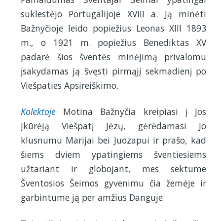
suklestėjo Portugalijoje XVIII a. Ją minėti
Bažnyčioje leido popiežius Leonas XIII 1893
m., o 1921 m. popiežius Benediktas XV
padarė šios šventės minėjimą privalomu
įsakydamas ją švęsti pirmąjį sekmadienį po
Viešpaties Apsireiškimo.
Kolektoje
Motina Bažnyčia kreipiasi į Jos
Įkūrėją Viešpatį Jėzų, gėrėdamasi Jo
klusnumu Marijai bei Juozapui ir prašo, kad
šiems dviem ypatingiems šventiesiems
užtariant ir globojant, mes sektume
Šventosios Šeimos gyvenimu čia žemėje ir
garbintume ją per amžius Danguje.