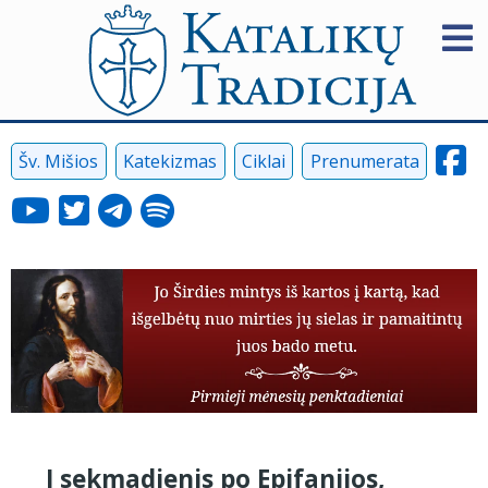
Šv. Mišios
Katekizmas
Ciklai
Prenumerata
I sekmadienis po Epifanijos,