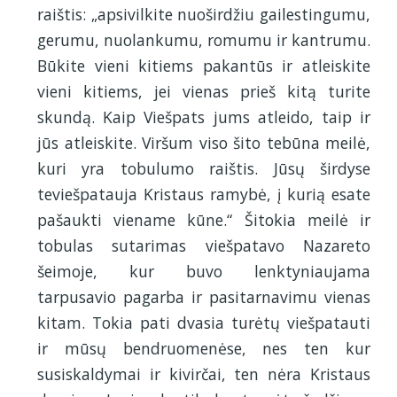
raištis: „apsivilkite nuoširdžiu gailestingumu,
gerumu, nuolankumu, romumu ir kantrumu.
Būkite vieni kitiems pakantūs ir atleiskite
vieni kitiems, jei vienas prieš kitą turite
skundą. Kaip Viešpats jums atleido, taip ir
jūs atleiskite. Viršum viso šito tebūna meilė,
kuri yra tobulumo raištis. Jūsų širdyse
teviešpatauja Kristaus ramybė, į kurią esate
pašaukti viename kūne.“ Šitokia meilė ir
tobulas sutarimas viešpatavo Nazareto
šeimoje, kur buvo lenktyniaujama
tarpusavio pagarba ir pasitarnavimu vienas
kitam. Tokia pati dvasia turėtų viešpatauti
ir mūsų bendruomenėse, nes ten kur
susiskaldymai ir kivirčai, ten nėra Kristaus