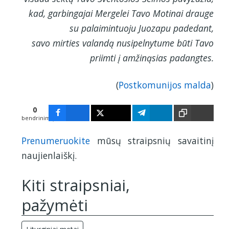
kad, garbingajai Mergelei Tavo Motinai drauge
su palaimintuoju Juozapu padedant,
savo mirties valandą nusipelnytume būti Tavo
priimti į amžinąsias padangtes.
(
Postkomunijos malda
)
0
bendrinimų
Prenumeruokite
mūsų straipsnių savaitinį
naujienlaiškį.
Kiti straipsniai,
pažymėti