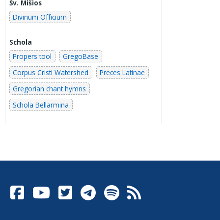
Šv. Mišios
Divinum Officium
Schola
Propers tool
GregoBase
Corpus Cristi Watershed
Preces Latinae
Gregorian chant hymns
Schola Bellarmina