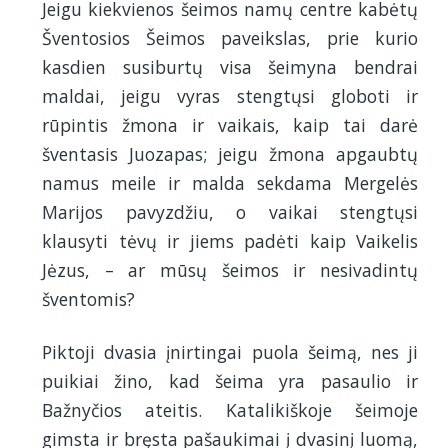
Jeigu kiekvienos šeimos namų centre kabėtų
Šventosios Šeimos paveikslas, prie kurio
kasdien susiburtų visa šeimyna bendrai
maldai, jeigu vyras stengtųsi globoti ir
rūpintis žmona ir vaikais, kaip tai darė
šventasis Juozapas; jeigu žmona apgaubtų
namus meile ir malda sekdama Mergelės
Marijos pavyzdžiu, o vaikai stengtųsi
klausyti tėvų ir jiems padėti kaip Vaikelis
Jėzus, – ar mūsų šeimos ir nesivadintų
šventomis?
Piktoji dvasia įnirtingai puola šeimą, nes ji
puikiai žino, kad šeima yra pasaulio ir
Bažnyčios ateitis. Katalikiškoje šeimoje
gimsta ir bręsta pašaukimai į dvasinį luomą,