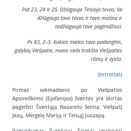
Pat 23, 24 ir 25. Džiūgauja Teisiojo tėvas; lai
džiūgauja tavo tėvas ir tavo motina ir
tedžiūgauja tave pagimdžiusi.
Ps 83, 2–3. Kokios mielos tavo padangtės,
galybių Viešpatie, mano siela trokšta Viešpaties
rūmų ir vysta.
(
Introitas
)
Pirmas sekmadienis po Viešpaties
Apsireiškimo (Epifanijos) šventės yra skirtas
pagerbti Šventąją Nazareto šeimą: Viešpatį
Jėzų, Mergelę Mariją ir Teisųjį Juozapą.
Pamaldumas Šventajai Šeimai ypatingai