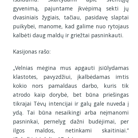
gyvenimą, pajuntame įkvėpimą sekti jų
dvasiniais žygiais, tačiau, pasidavę slaptai
puikybei, manome, kad galime nuo rytojaus
kalbėti daug maldų ir griežtai pasninkauti.
Kasijonas rašo:
„Velnias mėgina mus apgauti įsiūlydamas
klastotes, pavyzdžiui, įkalbėdamas imtis
kokio nors pamaldaus darbo, kuris tik
atrodo kaip dorybė, bet būna priešingas
tikrajai Tėvų intencijai ir galų gale nuveda į
ydą. Tai būna nesaikingi arba neįmanomi
pasninkai, pernelyg dažni budėjimai, per
ilgos maldos, netinkami skaitiniai.“