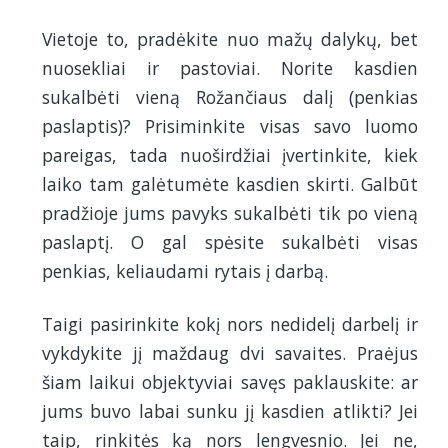
Vietoje to, pradėkite nuo mažų dalykų, bet
nuosekliai ir pastoviai. Norite kasdien
sukalbėti vieną Rožančiaus dalį (penkias
paslaptis)? Prisiminkite visas savo luomo
pareigas, tada nuoširdžiai įvertinkite, kiek
laiko tam galėtumėte kasdien skirti. Galbūt
pradžioje jums pavyks sukalbėti tik po vieną
paslaptį. O gal spėsite sukalbėti visas
penkias, keliaudami rytais į darbą.
Taigi pasirinkite kokį nors nedidelį darbelį ir
vykdykite jį maždaug dvi savaites. Praėjus
šiam laikui objektyviai savęs paklauskite: ar
jums buvo labai sunku jį kasdien atlikti? Jei
taip, rinkitės ką nors lengvesnio. Jei ne,