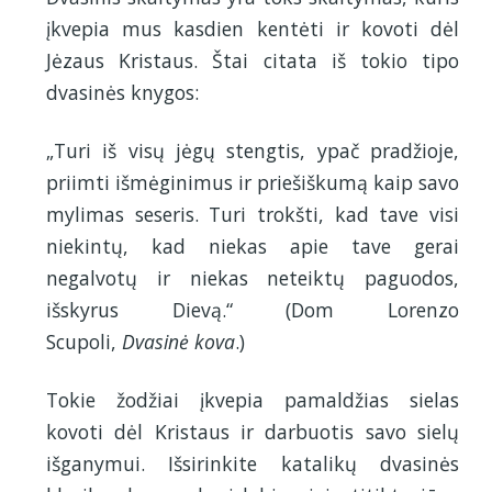
įkvepia mus kasdien kentėti ir kovoti dėl
Jėzaus Kristaus. Štai citata iš tokio tipo
dvasinės knygos:
„Turi iš visų jėgų stengtis, ypač pradžioje,
priimti išmėginimus ir priešiškumą kaip savo
mylimas seseris. Turi trokšti, kad tave visi
niekintų, kad niekas apie tave gerai
negalvotų ir niekas neteiktų paguodos,
išskyrus Dievą.“ (Dom Lorenzo
Scupoli,
Dvasinė kova
.)
Tokie žodžiai įkvepia pamaldžias sielas
kovoti dėl Kristaus ir darbuotis savo sielų
išganymui. Išsirinkite katalikų dvasinės