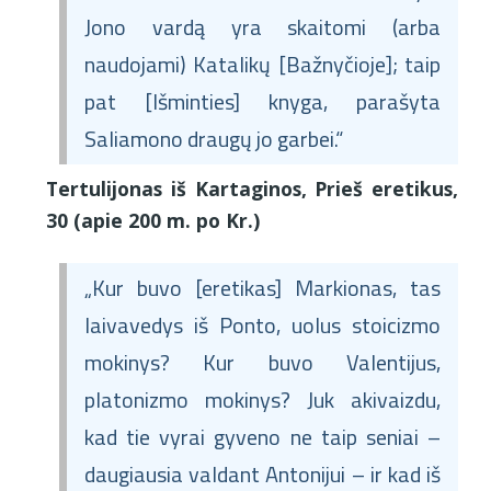
Jono vardą yra skaitomi (arba
naudojami) Katalikų [Bažnyčioje]; taip
pat [Išminties] knyga, parašyta
Saliamono draugų jo garbei.“
Tertulijonas iš Kartaginos, Prieš eretikus,
30 (apie 200 m. po Kr.)
„Kur buvo [eretikas] Markionas, tas
laivavedys iš Ponto, uolus stoicizmo
mokinys? Kur buvo Valentijus,
platonizmo mokinys? Juk akivaizdu,
kad tie vyrai gyveno ne taip seniai –
daugiausia valdant Antonijui – ir kad iš