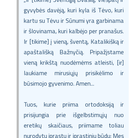
gyvybės davėją, kuri kyla iš Tėvo, kuri
kartu su Tėvu ir Sūnumi yra garbinama
ir šlovinama, kuri kalbėjo per pranašus.
Ir [tikime] į vieną, šventą, Katalikišką ir
apaštališką Bažnyčią. Pripažįstame
vieną krikštą nuodėmėms atleisti, [ir]
laukiame mirusiųjų prisikėlimo ir
būsimojo gyvenimo. Amen...
Tuos, kurie priima ortodoksiją ir
prisijungia prie išgelbstimųjų nuo
eretikų skaičiaus, priimame toliau
nurodytu įprastu ir įprastiniu būdu: Mes