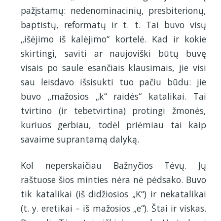
pažįstamų: nedenominacinių, presbiterionų,
baptistų, reformatų ir t. t. Tai buvo visų
„išėjimo iš kalėjimo“ kortelė. Kad ir kokie
skirtingi, saviti ar naujoviški būtų buvę
visais po saule esančiais klausimais, jie visi
sau leisdavo išsisukti tuo pačiu būdu: jie
buvo „mažosios „k“ raidės“ katalikai. Tai
tvirtino (ir tebetvirtina) protingi žmonės,
kuriuos gerbiau, todėl priėmiau tai kaip
savaime suprantamą dalyką.
Kol neperskaičiau Bažnyčios Tėvų. Jų
raštuose šios minties nėra nė pėdsako. Buvo
tik katalikai (iš didžiosios „K“) ir nekatalikai
(t. y. eretikai – iš mažosios „e“). Štai ir viskas.