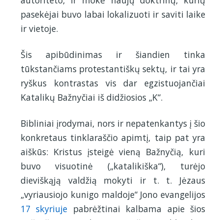
pasekėjai buvo labai lokalizuoti ir saviti laike
ir vietoje.
Šis apibūdinimas ir šiandien tinka
tūkstančiams protestantiškų sektų, ir tai yra
ryškus kontrastas vis dar egzistuojančiai
Katalikų Bažnyčiai iš didžiosios „K“.
Bibliniai įrodymai, nors ir nepatenkantys į šio
konkretaus tinklaraščio apimtį, taip pat yra
aiškūs: Kristus įsteigė vieną Bažnyčią, kuri
buvo visuotinė („katalikiška“), turėjo
dieviškąją valdžią mokyti ir t. t. Jėzaus
„vyriausiojo kunigo maldoje“ Jono evangelijos
17 skyriuje
pabrėžtinai kalbama apie šios