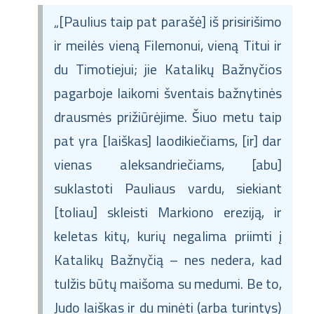
„[Paulius taip pat parašė] iš prisirišimo
ir meilės vieną Filemonui, vieną Titui ir
du Timotiejui; jie Katalikų Bažnyčios
pagarboje laikomi šventais bažnytinės
drausmės prižiūrėjime. Šiuo metu taip
pat yra [laiškas] laodikiečiams, [ir] dar
vienas aleksandriečiams, [abu]
suklastoti Pauliaus vardu, siekiant
[toliau] skleisti Markiono ereziją, ir
keletas kitų, kurių negalima priimti į
Katalikų Bažnyčią – nes nedera, kad
tulžis būtų maišoma su medumi. Be to,
Judo laiškas ir du minėti (arba turintys)