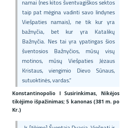
namai (nes kitos šventvagiškos sektos
taip pat mėgina vadinti savo lindynes
Viešpaties namais), ne tik kur yra
bažnyčia, bet kur yra Katalikų
Bažnyčia. Nes tai yra ypatingas šios
šventosios Bažnyčios, mūsų visų
motinos, mūsų Viešpaties Jėzaus
Kristaus, viengimio Dievo Sūnaus,
sutuoktinės, vardas.“
Konstantinopolio I Susirinkimas, Nikėjos
tikėjimo išpažinimas; 5 kanonas (381 m. po
Kr.)
„Ir [tikime] Šventąją Dvasią, Viešpatį ir