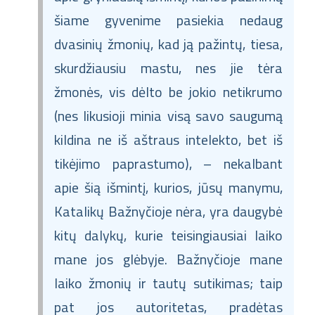
šiame gyvenime pasiekia nedaug
dvasinių žmonių, kad ją pažintų, tiesa,
skurdžiausiu mastu, nes jie tėra
žmonės, vis dėlto be jokio netikrumo
(nes likusioji minia visą savo saugumą
kildina ne iš aštraus intelekto, bet iš
tikėjimo paprastumo), – nekalbant
apie šią išmintį, kurios, jūsų manymu,
Katalikų Bažnyčioje nėra, yra daugybė
kitų dalykų, kurie teisingiausiai laiko
mane jos glėbyje. Bažnyčioje mane
laiko žmonių ir tautų sutikimas; taip
pat jos autoritetas, pradėtas