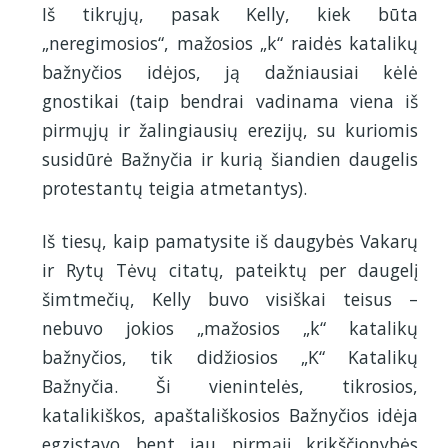
Iš tikrųjų, pasak Kelly, kiek būta
„neregimosios“, mažosios „k“ raidės katalikų
bažnyčios idėjos, ją dažniausiai kėlė
gnostikai (taip bendrai vadinama viena iš
pirmųjų ir žalingiausių erezijų, su kuriomis
susidūrė Bažnyčia ir kurią šiandien daugelis
protestantų teigia atmetantys).
Iš tiesų, kaip pamatysite iš daugybės Vakarų
ir Rytų Tėvų citatų, pateiktų per daugelį
šimtmečių, Kelly buvo visiškai teisus –
nebuvo jokios „mažosios „k“ katalikų
bažnyčios, tik didžiosios „K“ Katalikų
Bažnyčia. Ši vienintelės, tikrosios,
katalikiškos, apaštališkosios Bažnyčios idėja
egzistavo bent jau pirmąjį krikščionybės