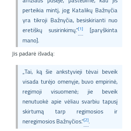
amžiaus pusėje, pastebime, kad jis
perteikia mintį, jog Katalikų Bažnyčia
yra tikroji Bažnyčia, besiskirianti nuo
eretiškų susirinkimų.“
[1]
[paryškinta
mano].
Jis padarė išvadą:
„Tai, ką šie ankstyvieji tėvai beveik
visada turėjo omenyje, buvo empirinė,
regimoji visuomenė; jie beveik
nenutuokė apie vėliau svarbiu tapusį
skirtumą tarp regimosios ir
neregimosios Bažnyčios.“
[2]
.