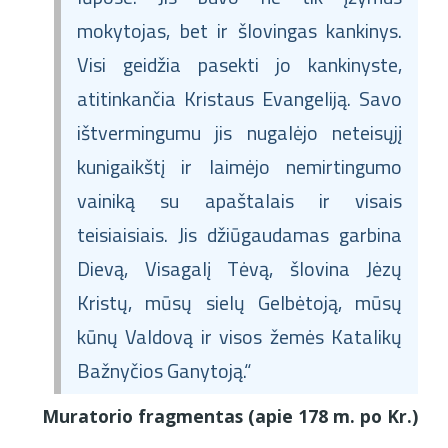
mokytojas, bet ir šlovingas kankinys.
Visi geidžia pasekti jo kankinyste,
atitinkančia Kristaus Evangeliją. Savo
ištvermingumu jis nugalėjo neteisųjį
kunigaikštį ir laimėjo nemirtingumo
vainiką su apaštalais ir visais
teisiaisiais. Jis džiūgaudamas garbina
Dievą, Visagalį Tėvą, šlovina Jėzų
Kristų, mūsų sielų Gelbėtoją, mūsų
kūnų Valdovą ir visos žemės Katalikų
Bažnyčios Ganytoją.“
Muratorio fragmentas (apie 178 m. po Kr.)