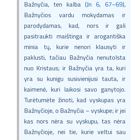
Bažnyčia, ten kalba (
Jn 6, 67–69
),
Bažnyčios vardu mokydamas ir
parodydamas, kad, nors ir gali
pasitraukti maištinga ir arogantiška
minia tų, kurie nenori klausyti ir
paklusti, tačiau Bažnyčia nenutolsta
nuo Kristaus; ir Bažnyčia yra ta, kuri
yra su kunigu susivienijusi tauta, ir
kaimenė, kuri laikosi savo ganytojo.
Turėtumėte žinoti, kad vyskupas yra
Bažnyčioje, o Bažnyčia – vyskupe; ir jei
kas nors nėra su vyskupu, tas nėra
Bažnyčioje, nei tie, kurie veltui sau