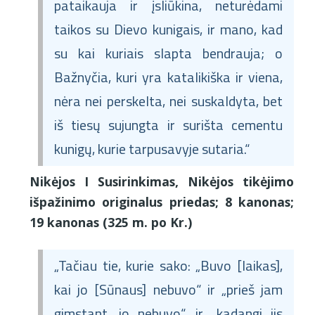
pataikauja ir įsliūkina, neturėdami
taikos su Dievo kunigais, ir mano, kad
su kai kuriais slapta bendrauja; o
Bažnyčia, kuri yra katalikiška ir viena,
nėra nei perskelta, nei suskaldyta, bet
iš tiesų sujungta ir surišta cementu
kunigų, kurie tarpusavyje sutaria.“
Nikėjos I Susirinkimas, Nikėjos tikėjimo
išpažinimo originalus priedas; 8 kanonas;
19 kanonas (325 m. po Kr.)
„Tačiau tie, kurie sako: „Buvo [laikas],
kai jo [Sūnaus] nebuvo“ ir „prieš jam
gimstant, jo nebuvo“, ir „kadangi jis