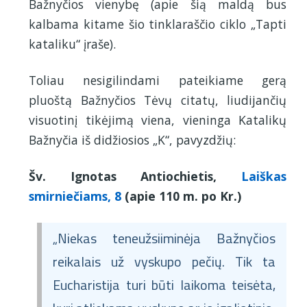
Bažnyčios vienybę (apie šią maldą bus
kalbama kitame šio tinklaraščio ciklo „Tapti
kataliku“ įraše).
Toliau nesigilindami pateikiame gerą
pluoštą Bažnyčios Tėvų citatų, liudijančių
visuotinį tikėjimą viena, vieninga Katalikų
Bažnyčia iš didžiosios „K“, pavyzdžių:
Šv. Ignotas Antiochietis,
Laiškas
smirniečiams, 8
(apie 110 m. po Kr.)
„Niekas teneužsiiminėja Bažnyčios
reikalais už vyskupo pečių. Tik ta
Eucharistija turi būti laikoma teisėta,