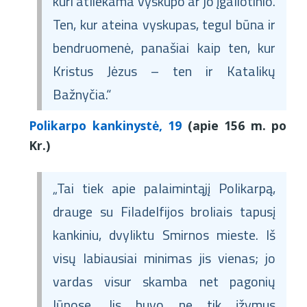
kuri atliekama vyskupo ar jo įgaliotinio.
Ten, kur ateina vyskupas, tegul būna ir
bendruomenė, panašiai kaip ten, kur
Kristus Jėzus – ten ir Katalikų
Bažnyčia.“
Polikarpo kankinystė, 19
(apie 156 m. po
Kr.)
„Tai tiek apie palaimintąjį Polikarpą,
drauge su Filadelfijos broliais tapusį
kankiniu, dvyliktu Smirnos mieste. Iš
visų labiausiai minimas jis vienas; jo
vardas visur skamba net pagonių
lūpose. Jis buvo ne tik įžymus