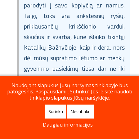
parodyti į savo koplyčią ar namus.
Taigi, toks yra ankstesnių ryšių,
priklausančių krikščionio vardui,
skaičius ir svarba, kurie išlaiko tikintįjį
Katalikų Bažnyčioje, kaip ir dera, nors
dėl mūsų supratimo lėtumo ar menkų
gyvenimo pasiekimų tiesa dar ne iki
galo atsiskleidžia. Tačiau pas jus, kurie
Naudojant slapukus Jūsų naršymas tinklapyje bus
neturite nė vieno iš šių dalykų, galinčių
patogesnis. Paspausdami „Sutinku“ Jūs leisite naudoti
tinklapio slapukus Jūsų naršyklėje.
mane patraukti ar sulaikyti, vienintelis
dalykas, kuris ateina į galvą, yra tiesos
Sutinku
Nesutinku
pažadas. Na, o jei pasitikėjimas yra
Daugiau informacijos
taip aiškiai įrodytas, kad nepalieka
1
bendrinimų