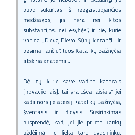
buvo sukurtas iš neegzistuojančios
medžiagos, jis nėra nei kitos
substancijos, nei esybės“, ir tie, kurie
vadina „Dievą Dievo Sūnų kintančiu ir
besimainančiu“, tuos Katalikų Bažnyčia
atskiria anatema...
Dėl tų, kurie save vadina katarais
[novacijonais], tai yra „švariaisiais“, jei
kada nors jie ateis į Katalikų Bažnyčią,
šventasis ir didysis Susirinkimas
nusprendė, kad, jei jie priima rankų
uždėjimą, jie lieka tarp dvasininkų.