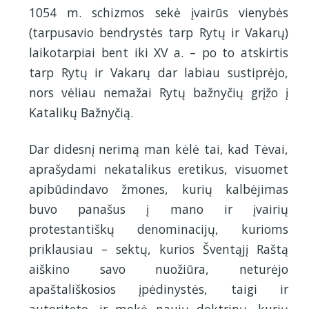
1054 m. schizmos sekė įvairūs vienybės
(tarpusavio bendrystės tarp Rytų ir Vakarų)
laikotarpiai bent iki XV a. – po to atskirtis
tarp Rytų ir Vakarų dar labiau sustiprėjo,
nors vėliau nemažai Rytų bažnyčių grįžo į
Katalikų Bažnyčią.
Dar didesnį nerimą man kėlė tai, kad Tėvai,
aprašydami nekatalikus eretikus, visuomet
apibūdindavo žmones, kurių kalbėjimas
buvo panašus į mano ir įvairių
protestantiškų denominacijų, kurioms
priklausiau – sektų, kurios Šventąjį Raštą
aiškino savo nuožiūra, neturėjo
apaštališkosios įpėdinystės, taigi ir
autoriteto, ir mokė naujų doktrinų, kurių