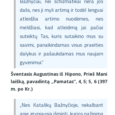
Bažnyčiai, nei schizmatikai nėra jos
dalis, nes ji myli artimą ir todėl lengvai
atleidžia artimo nuodėmes, nes
meldžiasi, kad atleidimą jai pačiai
suteiktų Tas, kuris sutaikino mus su
savimi, panaikindamas visus praeities
dalykus ir pašaukdamas mus naujam
gyvenimui.“
Šventasis Augustinas iš Hipono, Prieš Mani
laišką, pavadintą „Pamatas“, 4, 5; 5, 6 (397
m. po Kr.)
„Nes Katalikų Bažnyčioje, nekalbant
apie gryniausią išmintį, kurios pažinimą