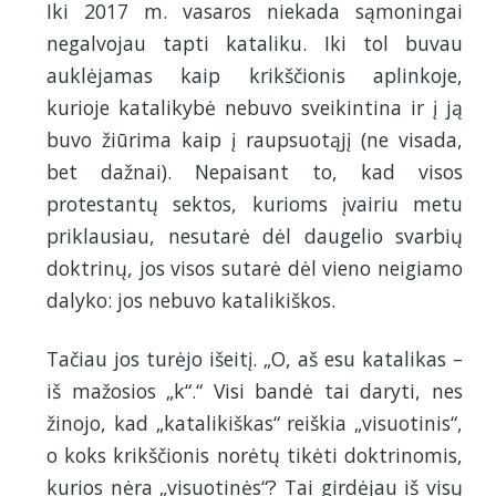
Iki 2017 m. vasaros niekada sąmoningai
negalvojau tapti kataliku. Iki tol buvau
auklėjamas kaip krikščionis aplinkoje,
kurioje katalikybė nebuvo sveikintina ir į ją
buvo žiūrima kaip į raupsuotąjį (ne visada,
bet dažnai). Nepaisant to, kad visos
protestantų sektos, kurioms įvairiu metu
priklausiau, nesutarė dėl daugelio svarbių
doktrinų, jos visos sutarė dėl vieno neigiamo
dalyko: jos nebuvo katalikiškos.
Tačiau jos turėjo išeitį. „O, aš esu katalikas –
iš mažosios „k“.“ Visi bandė tai daryti, nes
žinojo, kad „katalikiškas“ reiškia „visuotinis“,
o koks krikščionis norėtų tikėti doktrinomis,
kurios nėra „visuotinės“? Tai girdėjau iš visų