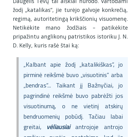
Daugelis Tėvų tai aiškiai nurodo. Vartodami
žodį „katalikas“, jie turėjo galvoje konkrečią,
regimą, autoritetingą krikščionių visuomenę.
Netikėkite mano žodžiais – patikėkite
pripažintu anglikonų patristikos istoriku J. N.
D. Kelly, kuris rašė štai ką:
„Kalbant apie žodį „katalikiškas“, jo
pirminė reikšmė buvo „visuotinis“ arba
„bendras“... Taikant jį Bažnyčiai, jo
pagrindinė reikšmė buvo pabrėžti jos
visuotinumą, o ne vietinį atskirų
bendruomenių pobūdį. Tačiau labai
greitai,
vėliausiai
antrojoje antrojo