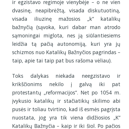
ir egzistavo regimoje vienybėje – o ne vien
dvasinę, neapibrėžtą, visada diskutuotiną,
visada iliuzinę mažosios „k“ katalikų
bažnyčią (sąvoka, kuri dabar man atrodo
sąmoningai miglota, nes ją siūlantiesiems
leidžia tą pačią autonomiją, kuri yra jų
schizmos nuo Katalikų Bažnyčios pagrindas –
taip, apie tai taip pat bus rašoma vėliau).
Toks dalykas niekada neegzistavo ir
krikščionims nekilo į galvą iki pat
protestantų „reformacijos“. Net po 1054 m.
įvykusio katalikų ir stačiatikių skilimo abi
pusės ir toliau tvirtino, kad iš esmės pagrįsta
nuostata, jog yra tik viena didžiosios „K“
Katalikų Bažnyčia – kaip ir iki šiol. Po pačios