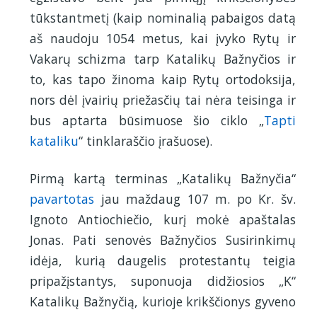
tūkstantmetį (kaip nominalią pabaigos datą
aš naudoju 1054 metus, kai įvyko Rytų ir
Vakarų schizma tarp Katalikų Bažnyčios ir
to, kas tapo žinoma kaip Rytų ortodoksija,
nors dėl įvairių priežasčių tai nėra teisinga ir
bus aptarta būsimuose šio ciklo „
Tapti
kataliku
“ tinklaraščio įrašuose).
Pirmą kartą terminas „Katalikų Bažnyčia“
pavartotas
jau maždaug 107 m. po Kr. šv.
Ignoto Antiochiečio, kurį mokė apaštalas
Jonas. Pati senovės Bažnyčios Susirinkimų
idėja, kurią daugelis protestantų teigia
pripažįstantys, suponuoja didžiosios „K“
Katalikų Bažnyčią, kurioje krikščionys gyveno