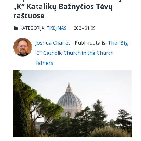
„K“ Katalikų Bažnyčios Tėvų
raštuose
KATEGORIJA:
TIKĖJIMAS
2024.01.09
Joshua Charles
Publikuota iš:
The “Big
‘C’” Catholic Church in the Church
Fathers