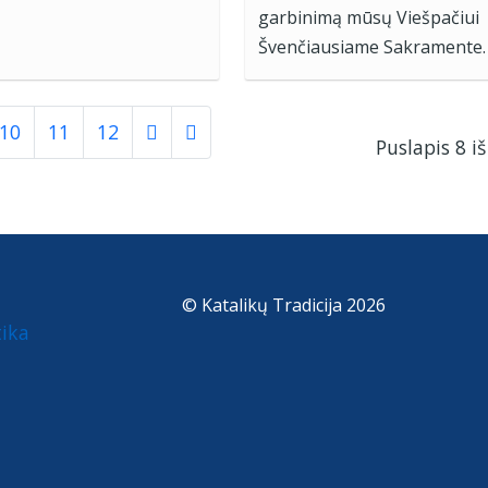
garbinimą mūsų Viešpačiui
Švenčiausiame Sakramente.
10
11
12
Puslapis 8 iš
© Katalikų Tradicija 2026
tika