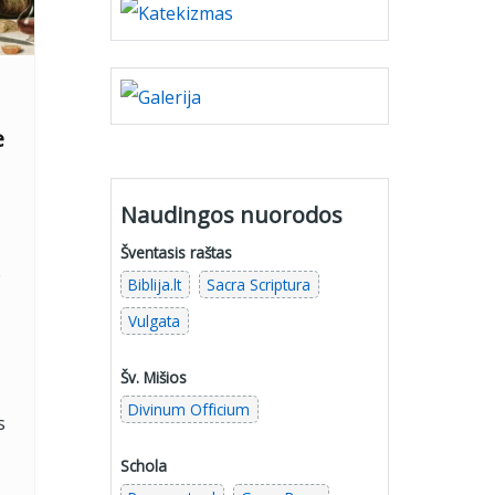
e
Naudingos nuorodos
Šventasis raštas
e
Biblija.lt
Sacra Scriptura
Vulgata
Šv. Mišios
Divinum Officium
s
Schola