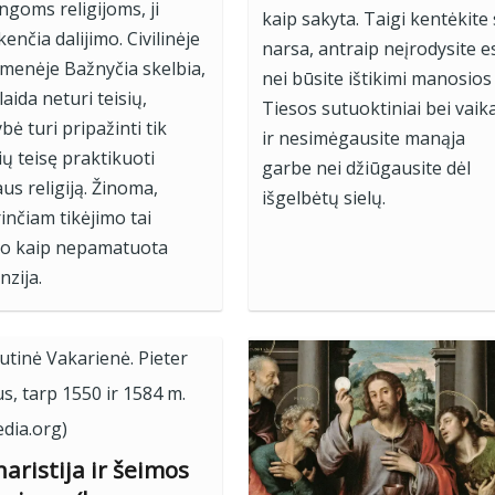
ingoms religijoms, ji
kaip sakyta. Taigi kentėkite
enčia dalijimo. Civilinėje
narsa, antraip neįrodysite e
menėje Bažnyčia skelbia,
nei būsite ištikimi manosios
laida neturi teisių,
Tiesos sutuoktiniai bei vaika
ybė turi pripažinti tik
ir nesimėgausite manąja
čių teisę praktikuoti
garbe nei džiūgausite dėl
aus religiją. Žinoma,
išgelbėtų sielų.
inčiam tikėjimo tai
do kaip nepamatuota
nzija.
aristija ir šeimos