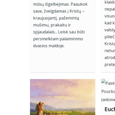
klaid
mūsų išgelbėjimas. Paaukok
nepak
save, žvelgdamas į Kristų –
visuo
kraujuojantį, pažemintą
kad k
mušimu, prakaitu ir
valst
spjaudalais... Leisk sau būti
pilie
persmelktam palaiminimo
Krist
dvasios maldoje.
netur
atro
prete
Euch