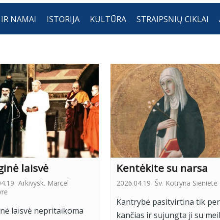
 IR NAMAI
ISTORIJA
KULTŪRA
STRAIPSNIŲ CIKLAI
ginė laisvė
Kentėkite su narsa
04.19
Arkivysk. Marcel
2026.04.19
Šv. Kotryna Sienietė
vre
Kantrybė pasitvirtina tik per
inė laisvė nepritaikoma
kančias ir sujungta ji su meil