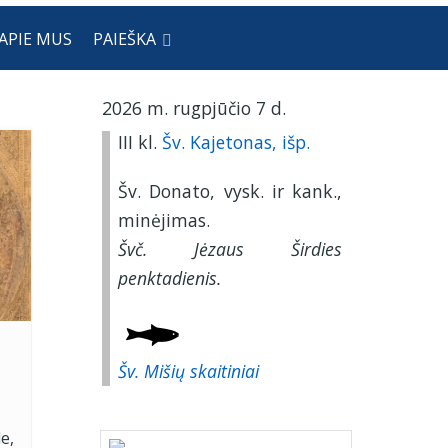
APIE MUS
PAIEŠKA
2026 m. rugpjūčio 7 d.
III kl.
Šv. Kajetonas, išp.
Šv. Donato, vysk. ir kank.,
minėjimas.
Švč. Jėzaus Širdies
penktadienis.
Šv. Mišių skaitiniai
e,