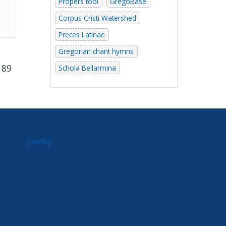
Propers tool
GregoBase
Corpus Cristi Watershed
Preces Latinae
Gregorian chant hymns
 89
Schola Bellarmina
Į viršų