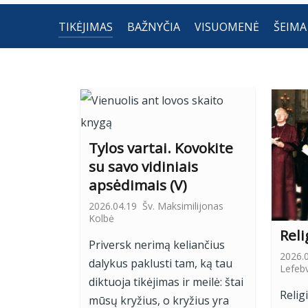
TIKĖJIMAS
BAŽNYČIA
VISUOMENĖ
ŠEIMA
Tylos vartai. Kovokite
su savo vidiniais
apsėdimais (V)
2026.04.19
Šv. Maksimilijonas
Kolbė
Reli
Priversk nerimą keliančius
2026.
dalykus paklusti tam, ką tau
Lefeb
diktuoja tikėjimas ir meilė: štai
Relig
mūsų kryžius, o kryžius yra