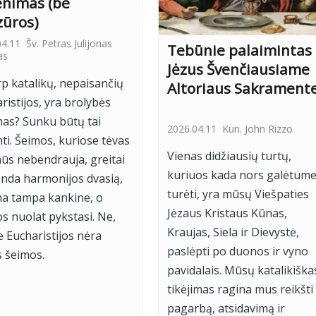
enimas (be
zūros)
04.11
Šv. Petras Julijonas
Tebūnie palaimintas
as
Jėzus Švenčiausiame
rp katalikų, nepaisančių
Altoriaus Sakrament
ristijos, yra brolybės
as? Sunku būtų tai
2026.04.11
Kun. John Rizzo
inti. Šeimos, kuriose tėvas
Vienas didžiausių turtų,
nūs nebendrauja, greitai
kuriuos kada nors galėtum
nda harmonijos dvasią,
turėti, yra mūsų Viešpaties
a tampa kankine, o
Jėzaus Kristaus Kūnas,
s nuolat pykstasi. Ne,
Kraujas, Siela ir Dievystė,
e Eucharistijos nėra
paslėpti po duonos ir vyno
s šeimos.
pavidalais. Mūsų katalikiška
tikėjimas ragina mus reikšti
pagarbą, atsidavimą ir