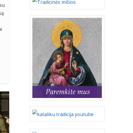
 su
są
i