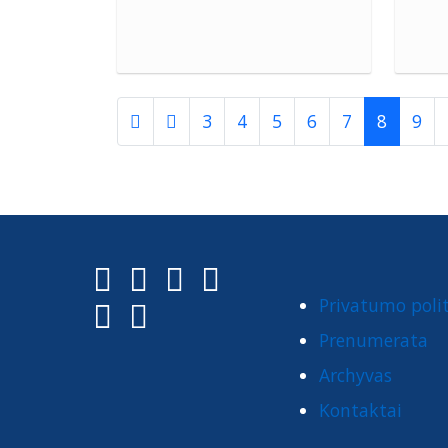
3
4
5
6
7
8
9
Privatumo poli
Prenumerata
Archyvas
Kontaktai