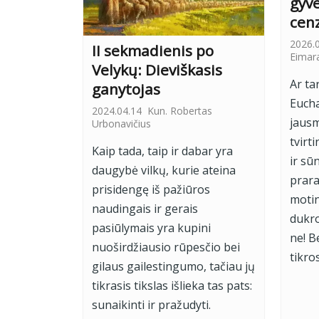
gyv
cen
2026.
II sekmadienis po
Eimar
Velykų: Dieviškasis
Ar ta
ganytojas
Eucha
2024.04.14
Kun. Robertas
jausm
Urbonavičius
tvirt
Kaip tada, taip ir dabar yra
ir sū
daugybė vilkų, kurie ateina
prara
prisidengę iš pažiūros
motin
naudingais ir gerais
dukro
pasiūlymais yra kupini
ne! B
nuoširdžiausio rūpesčio bei
tikro
gilaus gailestingumo, tačiau jų
tikrasis tikslas išlieka tas pats:
sunaikinti ir pražudyti.