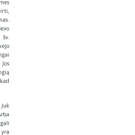
 mes
rti,
mas.
ievo
 šv.
kėjo
ngai
 Jos
ngią
 kad
 Juk
Arba
gali
 yra