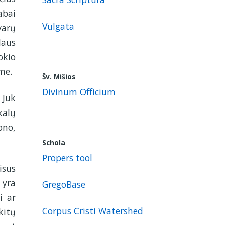
abai
Vulgata
varų
laus
okio
me.
Šv. Mišios
Divinum Officium
 Juk
kalų
ono,
Schola
Propers tool
isus
 yra
GregoBase
i ar
Corpus Cristi Watershed
kitų