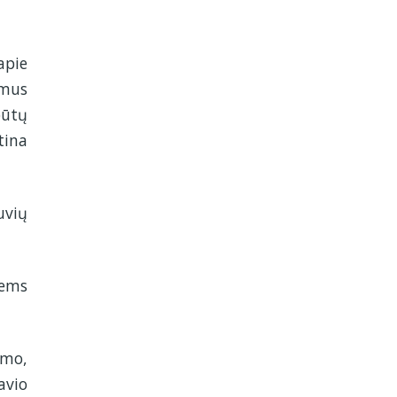
apie
 mus
būtų
tina
uvių
iems
imo,
avio