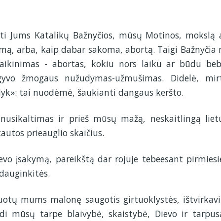
inti Jums Katalikų Bažnyčios, mūsų Motinos, mokslą 
ą, arba, kaip dabar sakoma, abortą. Taigi Bažnyčia
ikinimas - abortas, kokiu nors laiku ar būdu be
 gyvo žmogaus nužudymas-užmušimas. Didelė, mir
yk»: tai nuodėmė, šaukianti dangaus keršto.
nusikaltimas ir prieš mūsų mažą, neskaitlingą liet
utos prieauglio skaičius.
vo įsakymą, pareikštą dar rojuje tebeesant pirmies
dauginkitės.
uotų mums malonę saugotis girtuoklystės, ištvirkav
di mūsų tarpe blaivybė, skaistybė, Dievo ir tarpus