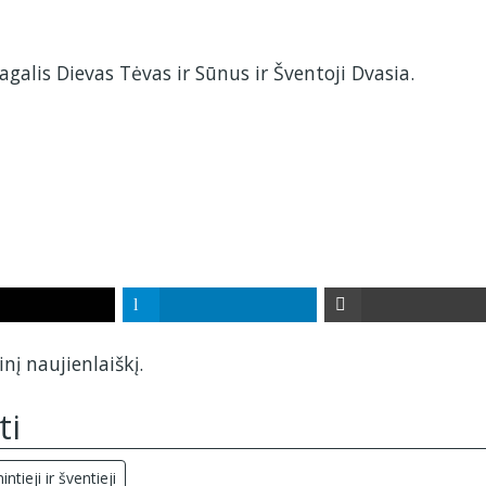
sagalis Dievas Tėvas ir Sūnus ir Šventoji Dvasia.
nį naujienlaiškį.
ti
ntieji ir šventieji