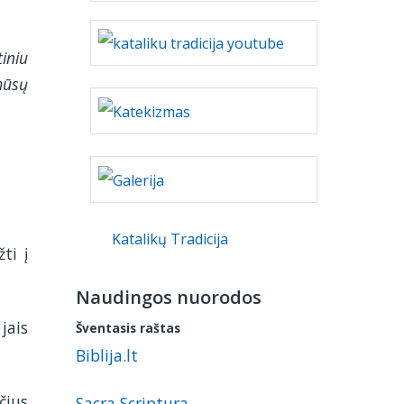
iniu
mūsų
Katalikų Tradicija
ti į
Naudingos nuorodos
jais
Šventasis raštas
Biblija.lt
čius
Sacra Scriptura