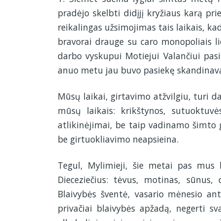
pradėjo skelbti didįjį kryžiaus karą pri
reikalingas užsimojimas tais laikais, k
bravorai drauge su caro monopoliais li
darbo vyskupui Motiejui Valančiui pasis
anuo metu jau buvo pasiekę skandinavai
Mūsų laikai, girtavimo atžvilgiu, turi d
mūsų laikais: krikštynos, sutuoktuvės
atlikinėjimai, be taip vadinamo šimto
be girtuokliavimo neapsieina.
Tegul, Mylimieji, šie metai pas mus b
Dieceziečius: tėvus, motinas, sūnus, 
Blaivybės šventė, vasario mėnesio antr
privačiai blaivybės apžadą, negerti s