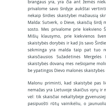
brangaus yra, yra čia ant žemės niekas
privalome savo širdyje aukštai vertint
nekaip širdies skaistybei mažiausią sk
Malda: Sutverk, o Dieve, skaisčią širdį 
sosto. Mes privalome prie kiekvieno 
Mišių klausymo, prie kiekvienos šve
skaistybės dorybės ir kad Jis savo Šird
sėkminga yra malda taip pat tuo rei
skaisčiausios Sužadėtinės Mergelės
skaistybės dovaną mes nešiojame molini
be ypatingos Dievo malonės skaistybės 
Malonu priminti, kad skaistybė pas li
nemažas yra Lietuvoje skaičius vyrų ir 
vėl: tik skaisčiai nekaltybėje gyvenusie
pasipuošti rūtų vainikėliu, o jaunuoli