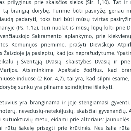
 prilyginus prie skaisčios sielos (Sir. 1,10). Tat ir
i tą brangią dorybę. Turime būti pasiryžę: geriau mi
riaudą padaryti, toks turi būti mūsų tvirtas pasiryži
manyje (Ps. 1,12), turi nuolat iš mūsų lūpų kilti prie D
Švenčiausiojo Sakramento aplankymo, prie kiekvienų
ntos Komunijos priėmimo, prašyti Dieviškojo Atpir
ies Žaizdoje ją paslėptų, kad jos nepražudytume. Ypati
kalu į Šventąją Dvasią, skaistybės Dvasią ir prie
 Marijos. Atsiminkime Apaštalo žodžius, kad bra
uose induose (2 Kor. 4,7), tai yra, kad silpni esame,
dorybę sunku yra pilname spindėjime išlaikyti.
etuvius yra branginama ir joje stengiamasi gyventi.
moterų, nevedusių-netekėjusių, skaisčiai gyvenančių. 
ji sutuoktuvių metu, eidami prie altoriaus: jaunuolės 
ai rūtų šakelę prisegti prie krūtinės. Nes žalia rūta