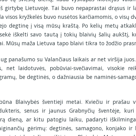
eš girtybę Lietuvoje. Tai buvo nepaprastai drąsus ir l
ada visos kryžkelės buvo nusėtos karčiamomis, o visų d
ejo degtinę į visą mūsų kraštą. Po kelių metų atkak
ekė iškelti savo tautą į tokių blaivių šalių aukštį, k
. Mūsų maža Lietuva tapo blaivi tikra to žodžio pras
aug panašumo su Valančiaus laikais ar net viršija juos.
, net laidotuvės, pobūviai-svečiavimai, visokie rei
 gramų, be degtinės, o dažniausia be naminės-samag
ūna Blaivybės šventieji metai. Kviečiu ir prašau v
dukteris, senus ir jaunus Grabnyčių šventėje, kuri
ą dieną, ar kitu patogiu laiku, padaryti iškilminga
vaiginančių gėrimų: degtinės, samagono, konjako ir 