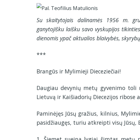
Su skaitytojais dalinamės 1956 m. gruo
ganytojišku laišku savo vyskupijos tikinti
dienomis ypač aktualios blaivybės, skyrybų
***
Brangūs ir Mylimieji Dieceziečiai!
Daugiau devynių metų gyvenimo toli nuo
Lietuvą ir Kaišiadorių Diecezijos ribose 
Paminėjęs Jūsų gražius, kilnius, Mylimi
pasidžiaugęs, turiu atkreipti visų Jūsų, 
1. Šiemet sueina lygiai šimtas metų 