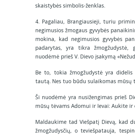
skaistybės simbolis-ženklas.
4. Pagaliau, Brangiausieji, turiu prim
negimusios žmogaus gyvybės panaikinim
mokina, kad negimusios gyvybės pana
padarytas, yra tikra žmogžudystė,
nuodėmė prieš V. Dievo įsakymą «Nežud
Be to, tokia žmogžudystė yra didelis 
tautą. Nes tuo būdu sulaikomas mūsų ta
Ši nuodėmė yra nusižengimas prieš Die
mūsų tėvams Adomui ir Ievai: Aukite ir 
Maldaukime tad Viešpatį Dievą, kad d
žmogžudysčių, o teviešpatauja, tespin