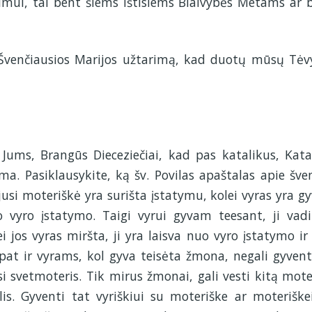
imui, tai bent šiems ištisiems Blaivybės Metams ar 
 Švenčiausios Marijos užtarimą, kad duotų mūsų Tėv
Jums, Brangūs Dieceziečiai, kad pas katalikus, Kata
ma. Pasiklausykite, ką šv. Povilas apaštalas apie šve
jusi moteriškė yra surišta įstatymu, kolei vyras yra gy
o vyro įstatymo. Taigi vyrui gyvam teesant, ji vadi
i jos vyras miršta, ji yra laisva nuo vyro įstatymo ir 
p pat ir vyrams, kol gyva teisėta žmona, negali gyvent
si svetmoteris. Tik mirus žmonai, gali vesti kitą moter
s. Gyventi tat vyriškiui su moteriške ar moteriške