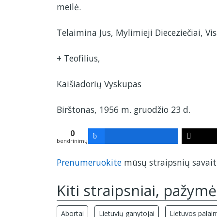
meilė.
Telaimina Jus, Mylimieji Dieceziečiai, Vi
+ Teofilius,
Kaišiadorių Vyskupas
Birštonas, 1956 m. gruodžio 23 d.
0
bendrinimų
Prenumeruokite
mūsų straipsnių savaiti
Kiti straipsniai, pažymė
Abortai
Lietuvių ganytojai
Lietuvos palaimi