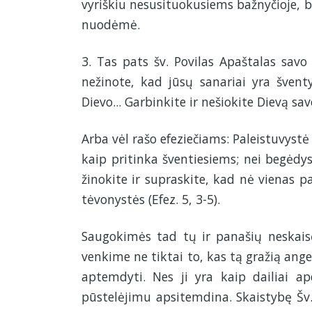
vyriškiu nesusituokusiems bažnyčioje, b
nuodėmė.
3. Tas pats šv. Povilas Apaštalas savo 
nežinote, kad jūsų sanariai yra šventy
Dievo... Garbinkite ir nešiokite Dievą savo
Arba vėl rašo efeziečiams: Paleistuvyst
kaip pritinka šventiesiems; nei begėdyst
žinokite ir supraskite, kad nė vienas pa
tėvonystės (Efez. 5, 3-5).
Saugokimės tad tų ir panašių neskaisč
venkime ne tiktai to, kas tą gražią ange
aptemdyti. Nes ji yra kaip dailiai ap
pūstelėjimu apsitemdina. Skaistybę Šv.