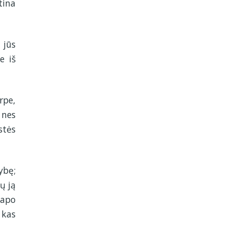
tina
 jūs
e iš
rpe,
 nes
stės
ybę;
ų ją
vapo
 kas