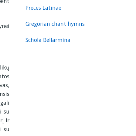
bent
Preces Latinae
Gregorian chant hymns
ynei
Schola Bellarmina
likų
ntos
vas,
nsis
gali
i su
į ir
i su