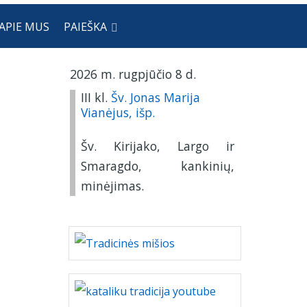
APIE MUS
PAIEŠKA
2026 m. rugpjūčio 8 d.
III kl.
Šv. Jonas Marija
Vianėjus, išp.
Šv. Kirijako, Largo ir
Smaragdo, kankinių,
minėjimas.