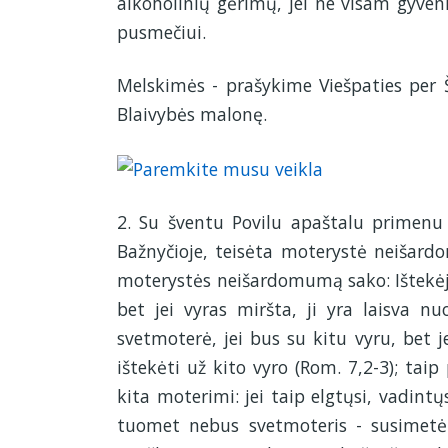
alkoholinių gėrimų, jei ne visam gyven
pusmečiui.
Melskimės - prašykime Viešpaties per
Blaivybės malonę.
2. Su šventu Povilu apaštalu primenu 
Bažnyčioje, teisėta moterystė neišardo
moterystės neišardomumą sako:
Ištekė
bet jei vyras miršta, ji yra laisva nu
svetmoterė, jei bus su kitu vyru, bet je
ištekėti už kito vyro (Rom. 7,2-3); tai
kita moterimi: jei taip elgtųsi, vadintų
tuomet nebus svetmoteris - susimetėli