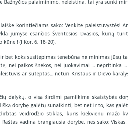
e Bažnyčios palaiminimo, neleistina, tai yra sunki mir
laiške korintiečiams sako: Venkite paleistuvystės! Ar
kla jumyse esančios Šventosios Dvasios, kurią turit
 kūne ! (I Kor. 6, 18-20).
ė ir bet koks susitepimas tenebūna nė minimas jūsų ta
ė, nei paikos šnekos, nei juokavimai ... nepritinka ...
leistuvis ar suteptas... neturi Kristaus ir Dievo karaly
ių dalykų, o visa širdimi pamilkime skaistybės dor
lišką dorybę galėtų sunaikinti, bet net ir to, kas galėt
dirbtas veidrodžio stiklas, kuris kiekvienu mažo k
 Raštas vadina brangiausia dorybe, nes sako: Viskas,