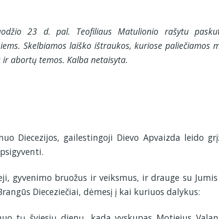
džio 23 d. pal. Teofiliaus Matulionio rašytu paskut
esiems. Skelbiamos laiško ištraukos, kuriose paliečiamos 
 ir abortų temos. Kalba netaisyta.
 Diecezijos, gailestingoji Dievo Apvaizda leido grįž
apsigyventi.
eji, gyvenimo bruožus ir veiksmus, ir drauge su Jumis 
Brangūs Dieceziečiai, dėmesį į kai kuriuos dalykus:
nuo tų šviesių dienų, kada vyskupas Motiejus Valan