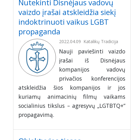
Nutekinti Disnėjaus vadovų
vaizdo įrašai atskleidžia siekį
indoktrinuoti vaikus LGBT
propaganda
2022.04.09
Katalikų Tradicija
Nauji paviešinti vaizdo
įrašai iš Disnėjaus
kompanijos vadovų
privačios konferencijos
atskleidžia šios kompanijos ir jos
kuriamų animacinių filmų vaikams
socialinius tikslus – agresyvų „LGTBTQ+“
propagavimą.