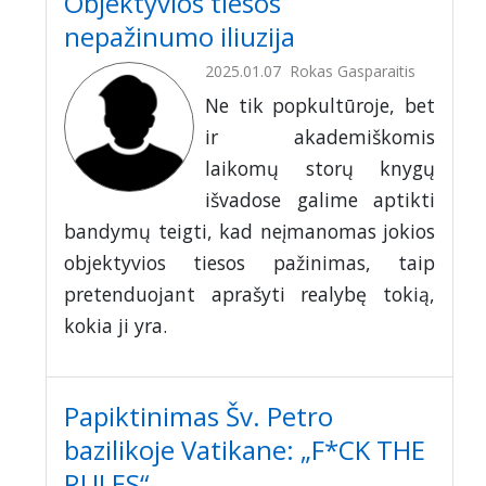
Objektyvios tiesos
nepažinumo iliuzija
2025.01.07
Rokas Gasparaitis
Ne tik popkultūroje, bet
ir akademiškomis
laikomų storų knygų
išvadose galime aptikti
bandymų teigti, kad neįmanomas jokios
objektyvios tiesos pažinimas, taip
pretenduojant aprašyti realybę tokią,
kokia ji yra.
Papiktinimas Šv. Petro
bazilikoje Vatikane: „F*CK THE
RULES“