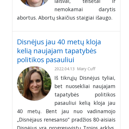
laisvai, teisėtai ir
nemokamai darytis
abortus. Abortų skaičius staigiai išaugo.
Disnėjus jau 40 metų kloja
kelią naujajam tapatybės
politikos pasauliui
2022.04.13
Mary Cuff
Iš tikrųjų Disnėjus tyliai,
bet nuosekliai naujajam
tapatybės politikos
pasauliui kelią kloja jau
40 metų. Bent jau nuo vadinamojo
„Disnėjaus renesanso“ pradžios 80-aisiais
Disnėjus yra progresyvistų Trojos arklys,