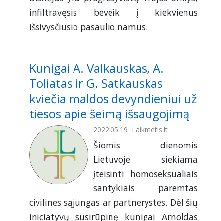
infiltravęsis beveik į kiekvienus
išsivysčiusio pasaulio namus.
Kunigai A. Valkauskas, A.
Toliatas ir G. Satkauskas
kviečia maldos devyndieniui už
tiesos apie šeimą išsaugojimą
2022.05.19
Laikmetis.lt
Šiomis dienomis
Lietuvoje siekiama
įteisinti homoseksualiais
santykiais paremtas
civilines sąjungas ar partnerystes. Dėl šių
iniciatyvų susirūpinę kunigai Arnoldas