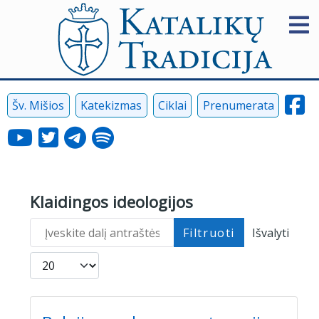
Šv. Mišios
Katekizmas
Ciklai
Prenumerata
Klaidingos ideologijos
Įveskite dalį antraštės
Filtruoti
Išvalyti
Rodyti po