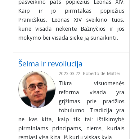
pasveikino pats popiežius Leonas XIV.
Kaip ir jo pirmtakas popiežius
Pranicškus, Leonas XIV sveikino tuos,
kurie visada nekentė Bažnyčios ir jos
mokymo bei visada siekė ją sunaikinti.
Šeima ir revoliucija
2023.03.22
Roberto de Mattei
Tikra visuomenės
reforma visada yra
grįžimas prie pradžios
tobulumo. Tradicija yra
ne kas kita, kaip tik tai: ištikimybė
pirminiams principams, tiems, kuriais
remiasi visa kita, iš kurių viskas kyla.