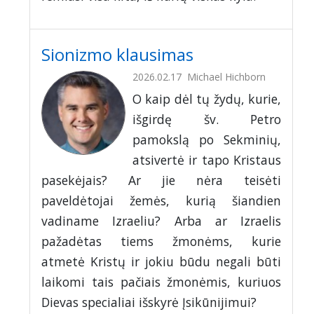
Sionizmo klausimas
2026.02.17
Michael Hichborn
O kaip dėl tų žydų, kurie,
išgirdę šv. Petro
pamokslą po Sekminių,
atsivertė ir tapo Kristaus
pasekėjais? Ar jie nėra teisėti
paveldėtojai žemės, kurią šiandien
vadiname Izraeliu? Arba ar Izraelis
pažadėtas tiems žmonėms, kurie
atmetė Kristų ir jokiu būdu negali būti
laikomi tais pačiais žmonėmis, kuriuos
Dievas specialiai išskyrė Įsikūnijimui?