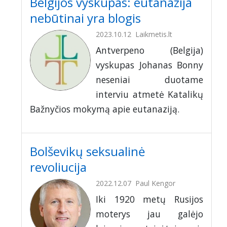
Belgijos vyskupas: eutanazija
nebūtinai yra blogis
2023.10.12
Laikmetis.lt
Antverpeno (Belgija)
vyskupas Johanas Bonny
neseniai duotame
interviu atmetė Katalikų
Bažnyčios mokymą apie eutanaziją.
Bolševikų seksualinė
revoliucija
2022.12.07
Paul Kengor
Iki 1920 metų Rusijos
moterys jau galėjo