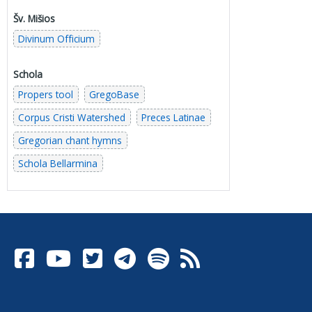
Šv. Mišios
Divinum Officium
Schola
Propers tool
GregoBase
Corpus Cristi Watershed
Preces Latinae
Gregorian chant hymns
Schola Bellarmina