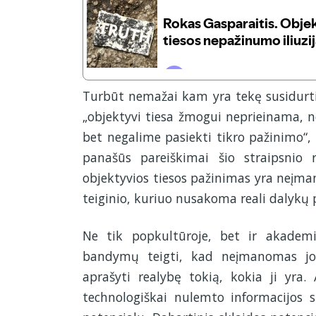
Turbūt nemažai kam yra tekę susidurti 
„objektyvi tiesa žmogui neprieinama, n
bet negalime pasiekti tikro pažinimo“,
panašūs pareiškimai šio straipsnio r
objektyvios tiesos pažinimas yra neįma
teiginio, kuriuo nusakoma reali dalykų 
Ne tik popkultūroje, bet ir akadem
bandymų teigti, kad neįmanomas joki
aprašyti realybę tokią, kokia ji yra
technologiškai nulemto informacijos 