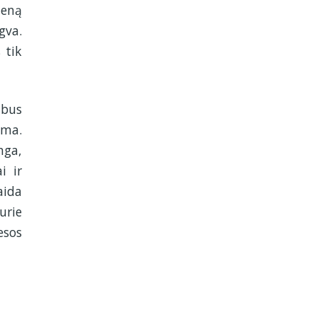
ieną
gva.
 tik
 bus
oma.
nga,
i ir
aida
urie
esos