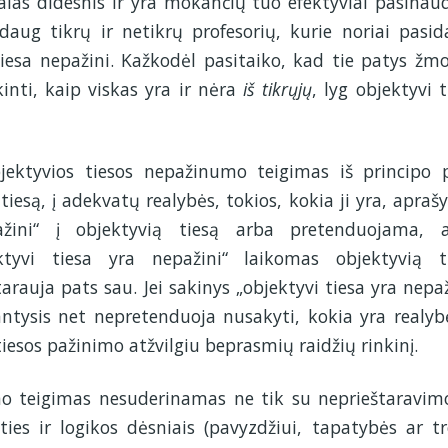
alas didesnis ir yra mokančių tuo efektyviai pasinaud
daug tikrų ir netikrų profesorių, kurie noriai pasida
tiesa nepažini. Kažkodėl pasitaiko, kad tie patys žm
kinti, kaip viskas yra ir nėra
iš tikrųjų
, lyg objektyvi t
jektyvios tiesos nepažinumo teigimas iš principo 
tiesą, į adekvatų realybės, tokios, kokia ji yra, apraš
ažini“ į objektyvią tiesą arba pretenduojama, 
ktyvi tiesa yra nepažini“ laikomas objektyvią t
štarauja pats sau. Jei sakinys „objektyvi tiesa yra nepaž
antysis net nepretenduoja nusakyti, kokia yra realybė
tiesos pažinimo atžvilgiu beprasmių raidžių rinkinį.
mo teigimas nesuderinamas ne tik su neprieštaravim
es ir logikos dėsniais (pavyzdžiui, tapatybės ar tr