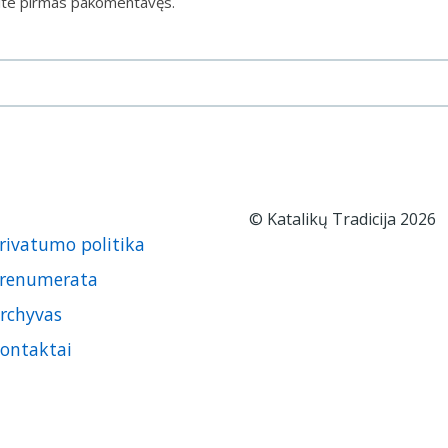
ite pirmas pakomentavęs.
© Katalikų Tradicija 2026
rivatumo politika
renumerata
rchyvas
ontaktai