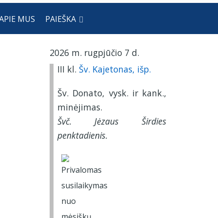
APIE MUS
PAIEŠKA
2026 m. rugpjūčio 7 d.
III kl.
Šv. Kajetonas, išp.
Šv. Donato, vysk. ir kank.,
minėjimas.
Švč. Jėzaus Širdies
penktadienis.