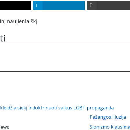
nį naujienlaiškį.
ti
skleidžia siekį indoktrinuoti vaikus LGBT propaganda
Pažangos iliuzija
Sionizmo klausim