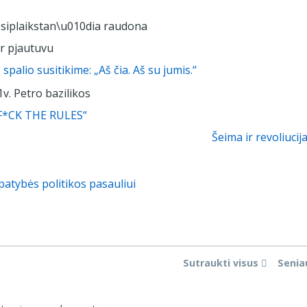
palio susitikime: „Aš čia. Aš su jumis.“
 „F*CK THE RULES“
Šeima ir revoliucij
patybės politikos pasauliui
Sutraukti visus
Senia