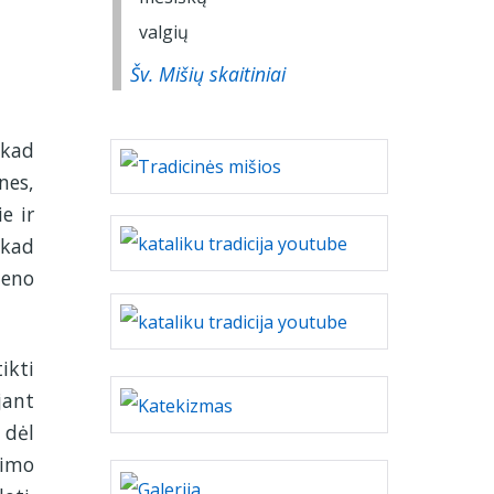
Šv. Mišių skaitiniai
 kad
nes,
e ir
 kad
ieno
ikti
jant
 dėl
timo