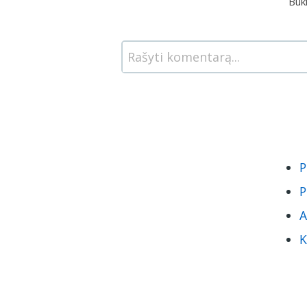
Būk
Rašyti komentarą...
P
P
A
K