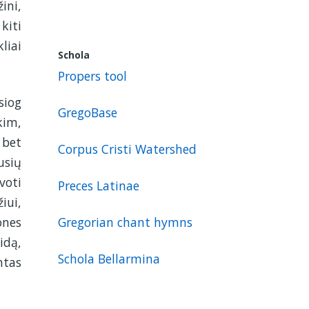
ini,
kiti
liai
Schola
Propers tool
siog
GregoBase
kim,
 bet
Corpus Cristi Watershed
usių
voti
Preces Latinae
iui,
Gregorian chant hymns
ones
idą,
Schola Bellarmina
ntas