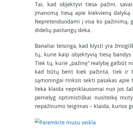
Tai, kad objektyvi tiesa pažini, sav
įmanomą tiesą apie kiekvieną dalyką. T
Nepretenduodami į visa ko pažinimą, gal
didelių pastangų dėka.
Banaliai teisinga, kad klysti yra žmogiš
tų, kurie kaip objektyvią tiesą bandys 
Tiek tų, kurie „pažinę“ realybę galbūt nu
kad būtų bent kiek pažinta, tiek ir t
sąmoningai rinksis sekti pasakas apie t
lieka klaida nepriklausomai nuo jos šal
pernelyg optimistiškai nusiteikę moty
nepažinumo teigimas – klaida, kurios ge