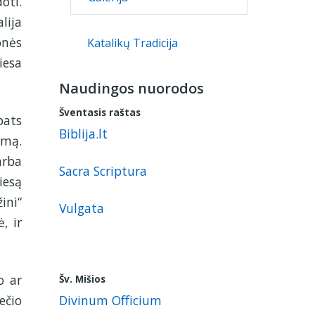
oti.
lija
onės
Katalikų Tradicija
iesa
Naudingos nuorodos
Šventasis raštas
pats
Biblija.lt
ymą.
arba
Sacra Scriptura
iesą
ini“
Vulgata
, ir
o ar
Šv. Mišios
Divinum Officium
ečio