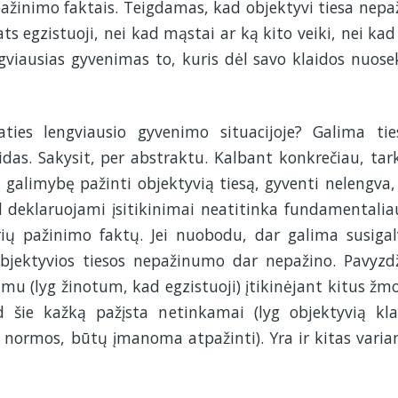
pažinimo faktais. Teigdamas, kad objektyvi tiesa nepaž
ts egzistuoji, nei kad mąstai ar ką kito veiki, nei kad 
viausias gyvenimas to, kuris dėl savo klaidos nuosek
aties lengviausio gyvenimo situacijoje? Galima tie
idas. Sakysit, per abstraktu. Kalbant konkrečiau, tar
 galimybę pažinti objektyvią tiesą, gyventi nelengva,
ad deklaruojami įsitikinimai neatitinka fundamentalia
rių pažinimo faktų. Jei nuobodu, dar galima susigal
objektyvios tiesos nepažinumo dar nepažino. Pavyzdž
imu (lyg žinotum, kad egzistuoji) įtikinėjant kitus žm
d šie kažką pažįsta netinkamai (lyg objektyvią kla
 normos, būtų įmanoma atpažinti). Yra ir kitas varia