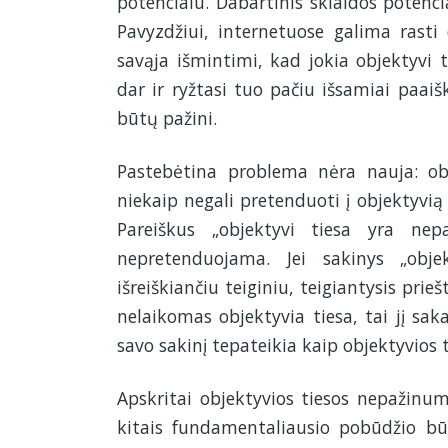
potencialu. Dabartinis sklaidos potenci
Pavyzdžiui, internetuose galima rasti 
savąja išmintimi, kad jokia objektyvi 
dar ir ryžtasi tuo pačiu išsamiai paaiš
būtų pažini.
Pastebėtina problema nėra nauja: ob
niekaip negali pretenduoti į objektyvią 
Pareiškus „objektyvi tiesa yra nep
nepretenduojama. Jei sakinys „obje
išreiškiančiu teiginiu, teigiantysis prie
nelaikomas objektyvia tiesa, tai jį sak
savo sakinį tepateikia kaip objektyvios 
Apskritai objektyvios tiesos nepažinu
kitais fundamentaliausio pobūdžio būti