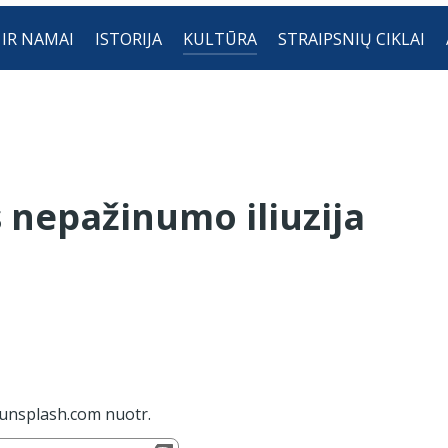
 IR NAMAI
ISTORIJA
KULTŪRA
STRAIPSNIŲ CIKLAI
 nepažinumo iliuzija
unsplash.com nuotr.