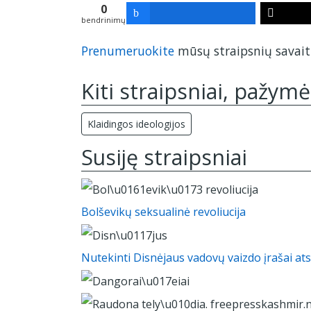
0
bendrinimų
Prenumeruokite
mūsų straipsnių savaiti
Kiti straipsniai, pažymė
Klaidingos ideologijos
Susiję straipsniai
Bolševikų seksualinė revoliucija
Nutekinti Disnėjaus vadovų vaizdo įrašai at