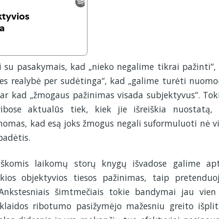
su pasakymais, kad „nieko negalime tikrai pažinti“,
es realybė per sudėtinga“, kad „galime turėti nuomo
 ar kad „žmogaus pažinimas visada subjektyvus“. Toki
ibose aktualūs tiek, kiek jie išreiškia nuostatą,
nomas, kad esą joks žmogus negali suformuluoti nė v
padėtis.
iškomis laikomų storų knygų išvadose galime apt
os objektyvios tiesos pažinimas, taip pretenduo
. Ankstesniais šimtmečiais tokie bandymai jau vien
sklaidos ribotumo pasižymėjo mažesniu greito išpli