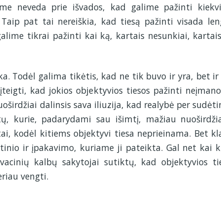
aime neveda prie išvados, kad galime pažinti kiekv
aip pat tai nereiškia, kad tiesą pažinti visada len
ime tikrai pažinti kai ką, kartais nesunkiai, kartais
ka. Todėl galima tikėtis, kad ne tik buvo ir yra, bet ir
įteigti, kad jokios objektyvios tiesos pažinti neįman
oširdžiai dalinsis sava iliuzija, kad realybė per sudėti
ų, kurie, padarydami sau išimtį, mažiau nuoširdžia
ai, kodėl kitiems objektyvi tiesa neprieinama. Bet kl
tinio ir įpakavimo, kuriame ji pateikta. Gal net kai k
vacinių kalbų sakytojai sutiktų, kad objektyvios ti
riau vengti.