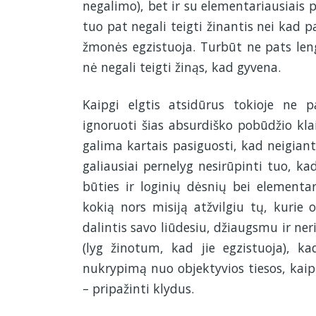
negalimo), bet ir su elementariausiais 
tuo pat negali teigti žinantis nei kad pa
žmonės egzistuoja. Turbūt ne pats leng
nė negali teigti žinąs, kad gyvena.
Kaipgi elgtis atsidūrus tokioje ne p
ignoruoti šias absurdiško pobūdžio kla
galima kartais pasiguosti, kad neigiant
galiausiai pernelyg nesirūpinti tuo, k
būties ir loginių dėsnių bei elementa
kokią nors misiją atžvilgiu tų, kurie 
dalintis savo liūdesiu, džiaugsmu ir ner
(lyg žinotum, kad jie egzistuoja), ka
nukrypimą nuo objektyvios tiesos, kaip
– pripažinti klydus.