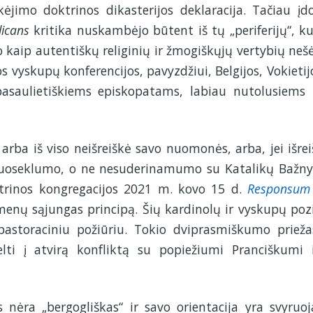
kėjimo doktrinos dikasterijos deklaracija. Tačiau į
licans
kritika nuskambėjo būtent iš tų „periferijų“, ku
 kaip autentiškų religinių ir žmogiškųjų vertybių nešė
s vyskupų konferencijos, pavyzdžiui, Belgijos, Vokietijo
 pasaulietiškiems episkopatams, labiau nutolusiems
rba iš viso neišreiškė savo nuomonės, arba, jei išrei
uoseklumo, o ne nesuderinamumo su Katalikų Bažny
trinos kongregacijos 2021 m. kovo 15 d.
Responsum
menų sąjungas principą. Šių kardinolų ir vyskupų pozi
pastoraciniu požiūriu. Tokio dviprasmiškumo prieža
velti į atvirą konfliktą su popiežiumi Pranciškumi i
nėra „bergogliškas“ ir savo orientacija yra svyruoj