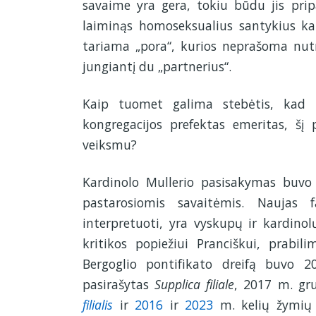
savaime yra gera, tokiu būdu jis prip
laiminąs homoseksualius santykius k
tariama „pora“, kurios neprašoma nutr
jungiantį du „partnerius“.
Kaip tuomet galima stebėtis, kad k
kongregacijos prefektas emeritas, š
veiksmu?
Kardinolo Mullerio pasisakymas buvo st
pastarosiomis savaitėmis. Naujas 
interpretuoti, yra vyskupų ir kardinol
kritikos popiežiui Pranciškui, prabili
Bergoglio pontifikato dreifą buvo 
pasirašytas
Supplica filiale
, 2017 m. gru
filialis
ir
2016
ir
2023
m. kelių žymių 