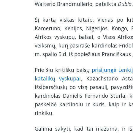
Walterio Brandmullerio, pateikta
Dubia
.
Šį kartą viskas kitaip. Vienas po k
Kamerūno, Kenijos, Nigerijos, Kongo,
Afrikos vyskupų, balsai, o Visos Afri
veiksmų, kurį pasirašė kardinolas Frid
m. spalio 5 d. iš popiežiaus Pranciškaus
Prie šių kritiškų balsų
prisijungė Lenki
katalikų vyskupai
, Kazachstano Astan
išsibarsčiusių po visą pasaulį, pavyzd
kardinolas Danielis Fernando Sturla, k
paskelbė kardinolu ir kuris, kaip ir 
rinkikų.
Galima sakyti, kad tai mažuma, ir i