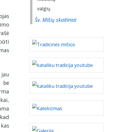
ojas
Šv. Mišių skaitiniai
jimo
rašė
būti
amas
 jau
u be
irma
kai,
dama
 kad
 kas