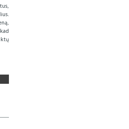
tus,
ius.
eną,
 kad
iktų