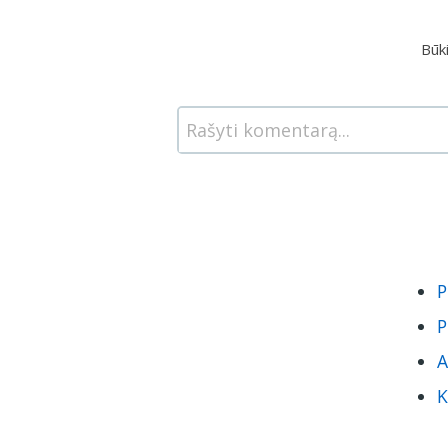
Būk
Rašyti komentarą...
P
P
A
K