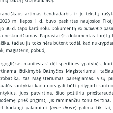
imą raktą į kitą konklavą.
Pranciškaus artimas bendradarbis ir jo tekstų rašyt
 2023 m. liepos 1 d. buvo paskirtas naujosios Tikė
sėjo 30 d. tapo kardinolu. Dokumentą
ex audientia
pasi
mpa neskundžiamas. Paprastai šis dokumentas turėtų 
aiška, tačiau jis toks nėra būtent todėl, kad nukrypd
į magisterinį pobūdį.
rgogliškas manifestas“ dėl specifinės ypatybės, kuri
tinama ištikimybė Bažnyčios Magisteriumui, tačia
akrobatiką, tas Magisteriumas paneigiamas. Visų p
alūs santykiai kada nors gali būti prilyginti santuo
ntykius, juos patvirtina, šiuo požiūriu prieštarau
odėmę prieš prigimtį. Jis raminančiu tonu tvirtina,
et kadangi palaiminti (
bene dicere
) galima tik tai,