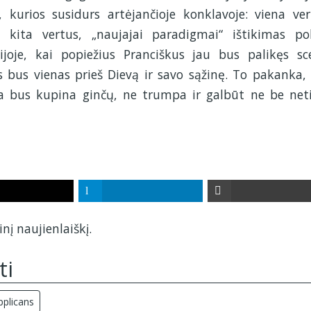
 kurios susidurs artėjančioje konklavoje: viena ver
 kita vertus, „naujajai paradigmai“ ištikimas pol
ijoje, kai popiežius Pranciškus jau bus palikęs sc
as bus vienas prieš Dievą ir savo sąžinę. To pakanka,
a bus kupina ginčų, ne trumpa ir galbūt ne be net
nį naujienlaiškį.
ti
pplicans