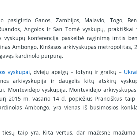
ito pasigirdo Ganos, Zambijos, Malavio, Togo, Ben
 Ruandos, Angolos ir San Tomė vyskupų, praktiškai 
kos vyskupų konferencija paskelbė raginimą imtis be
olinas Ambongo, Kinšasos arkivyskupas metropolitas, 
 gavęs kardinolo purpurą.
jos vyskupai
, dviejų apeigų – lotynų ir graikų –
Ukra
os arkivyskupija ir daugelis kitų atskirų vyskup
žiui, Montevidėjo vyskupija. Montevidėjo arkivyskupas
urį 2015 m. vasario 14 d. popiežius Pranciškus taip
kardinolas Ambongo, yra vienas iš būsimosios konkl
š tiesų taip yra. Kita vertus, dar mažesnė mažuma