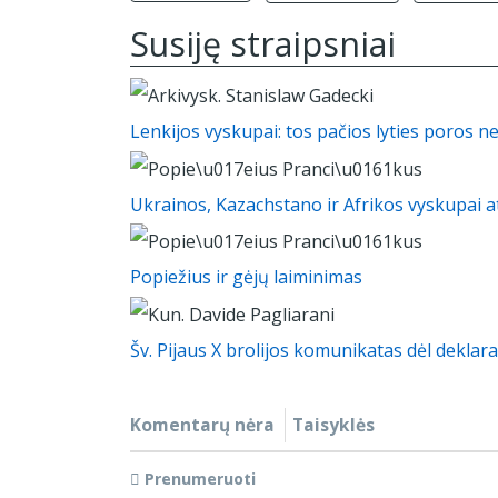
Susiję straipsniai
Lenkijos vyskupai: tos pačios lyties poros n
Ukrainos, Kazachstano ir Afrikos vyskupai at
Popiežius ir gėjų laiminimas
Šv. Pijaus X brolijos komunikatas dėl deklarac
Komentarų nėra
Taisyklės
Prenumeruoti