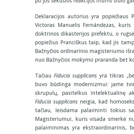
po jos sekusios reakcijos mums siūlo gal
Deklaracijos autorius yra popiežiaus 
Victoras Manuelis Fernándezas, kuris
doktrinos dikasterijos prefektu, o rug
popiežius Pranciškus taip, kad jis ta
Bažnyčios ordinarinio magisteriumo išr
nuo Bažnyčios mokymo praranda bet kok
Tačiau
Fiducia supplicans
yra tikras „be
buvo būdinga modernizmui: jame tvir
skrupulų, pasitelkus intelektualinę 
Fiducia supplicans
neigia, kad homoseksu
tačiau, leisdama palaiminti tokius sa
Magisteriumui, kuris visada smerkė nu
palaiminimas yra ekstraordinarinis, b