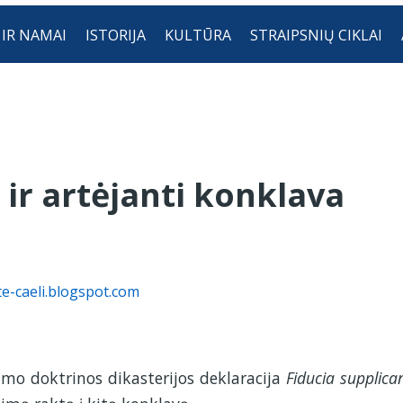
 IR NAMAI
ISTORIJA
KULTŪRA
STRAIPSNIŲ CIKLAI
 ir artėjanti konklava
e-caeli.blogspot.com
imo doktrinos dikasterijos deklaracija
Fiducia supplica