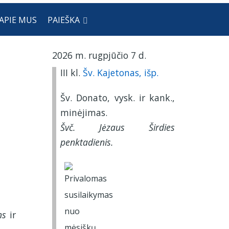
APIE MUS
PAIEŠKA
2026 m. rugpjūčio 7 d.
III kl.
Šv. Kajetonas, išp.
Šv. Donato, vysk. ir kank.,
minėjimas.
Švč. Jėzaus Širdies
penktadienis.
ns
ir