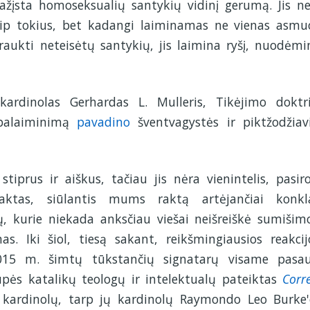
ažįsta homoseksualių santykių vidinį gerumą. Jis ne
aip tokius, bet kadangi laiminamas ne vienas asmu
aukti neteisėtų santykių, jis laimina ryšį, nuodėmi
ardinolas Gerhardas L. Mulleris, Tikėjimo doktr
į palaiminimą
pavadino
šventvagystės ir piktžodžia
iprus ir aiškus, tačiau jis nėra vienintelis, pasir
faktas, siūlantis mums raktą artėjančiai konkl
ų, kurie niekada anksčiau viešai neišreiškė sumišim
mas. Iki šiol, tiesą sakant, reikšmingiausios reakcij
2015 m. šimtų tūkstančių signatarų visame pasau
pės katalikų teologų ir intelektualų pateiktas
Corre
kardinolų, tarp jų kardinolų Raymondo Leo Burke'