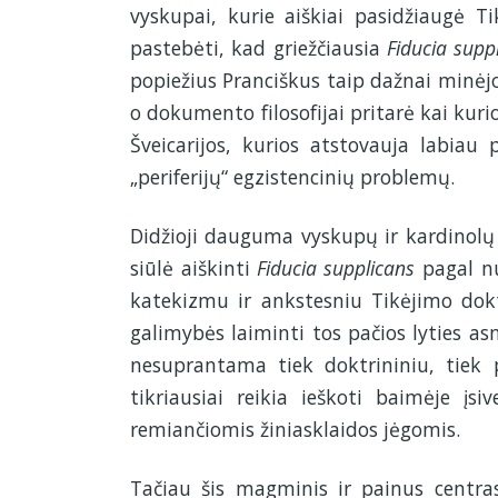
vyskupai, kurie aiškiai pasidžiaugė Ti
pastebėti, kad griežčiausia
Fiducia supp
popiežius Pranciškus taip dažnai minėjo
o dokumento filosofijai pritarė kai kurio
Šveicarijos, kurios atstovauja labiau
„periferijų“ egzistencinių problemų.
Didžioji dauguma vyskupų ir kardinolų a
siūlė aiškinti
Fiducia supplicans
pagal n
katekizmu ir ankstesniu Tikėjimo dok
galimybės laiminti tos pačios lyties as
nesuprantama tiek doktrininiu, tiek 
tikriausiai reikia ieškoti baimėje įsi
remiančiomis žiniasklaidos jėgomis.
Tačiau šis magminis ir painus centras 