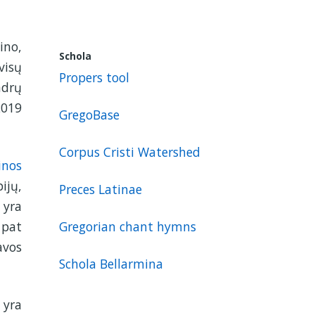
ino,
Schola
visų
Propers tool
ndrų
2019
GregoBase
Corpus Cristi Watershed
inos
ijų,
Preces Latinae
 yra
Gregorian chant hymns
 pat
avos
Schola Bellarmina
 yra