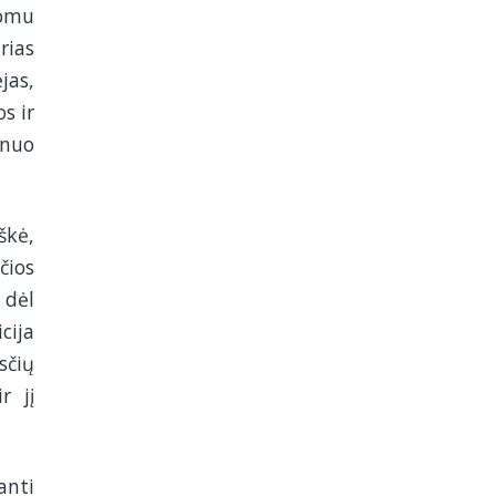
domu
rias
jas,
s ir
 nuo
škė,
čios
dėl
cija
sčių
r jį
anti