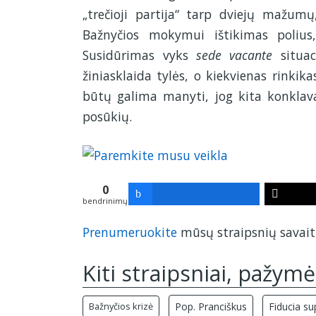
„trečioji partija“ tarp dviejų mažumų,
Bažnyčios mokymui ištikimas polius,
Susidūrimas vyks
sede vacante
situac
žiniasklaida tylės, o kiekvienas rinkik
būtų galima manyti, jog kita konklav
posūkių.
0
bendrinimų
Prenumeruokite
mūsų straipsnių savaiti
Kiti straipsniai, pažymė
Bažnyčios krizė
Pop. Pranciškus
Fiducia su