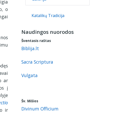
igia
o, o
Katalikų Tradicija
ngai
Naudingos nuorodos
inos
Šventasis raštas
vimu
Biblija.lt
Sacra Scriptura
odęs
avai
Vulgata
o ar
os į
lyje
Šv. Mišios
ctio
Divinum Officium
o ir