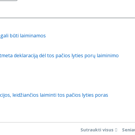
egali būti laiminamos
meta deklaraciją dėl tos pačios lyties porų laiminimo
ijos, leidžiančios laiminti tos pačios lyties poras
Sutraukti visus
Senia