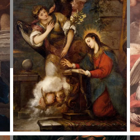
Mergelei
M
Marijai.
M
Giovanni
A
Battista
1
Tiepolo,
1724-25.