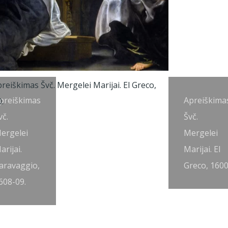
preiškimas
Apreiškima
vč.
Švč.
ergelei
Mergelei
arijai.
Marijai. El
aravaggio,
Greco, 1600
608-09.