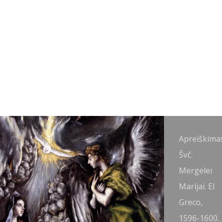
preiškimas
Apreiškima
vč.
Švč.
ergelei
Mergelei
arijai. El
Marijai. El
reco,
Greco,
597-1600.
1596-1600.