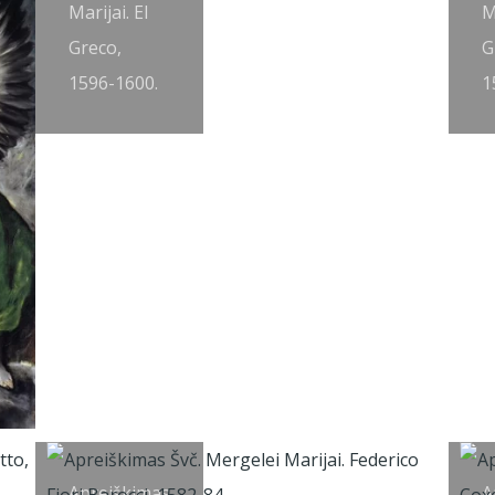
Marijai. El
M
Greco,
G
1596-1600.
1
Apreiškimas
A