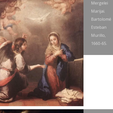
ergelei
Mergelei
arijai. José
Marijai.
ntolinez,
Bartolomé
665-75.
Esteban
Murillo,
1660-65.