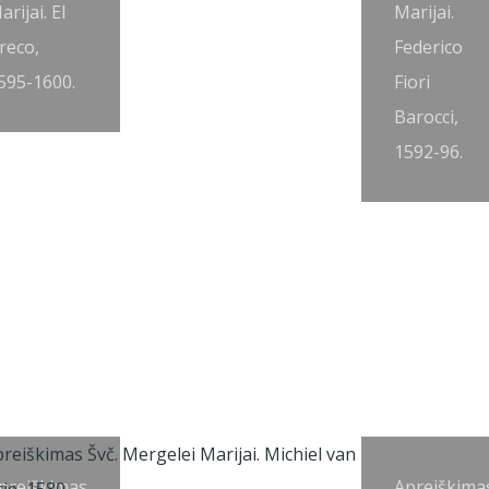
arijai. El
Marijai.
reco,
Federico
595-1600.
Fiori
Barocci,
1592-96.
preiškimas
Apreiškima