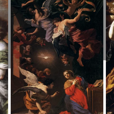
Apreiškimas
A
Švč.
Š
Mergelei
M
Marijai.
M
Bernardo
S
Strozzi,
V
1643-44.