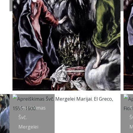
Apreiškimas
A
Švč.
Š
Mergelei
M