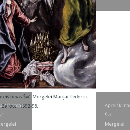
preiškimas
Apreiškima
vč.
Švč.
ergelei
Mergelei