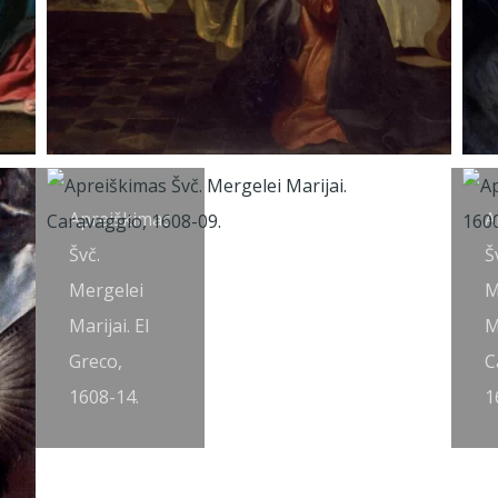
Apreiškimas
A
Švč.
Š
Mergelei
M
Marijai. El
M
Greco,
C
1608-14.
1