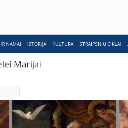
 IR NAMAI
ISTORIJA
KULTŪRA
STRAIPSNIŲ CIKLAI
lei Marijai
Apreiškimas
A
Švč.
Š