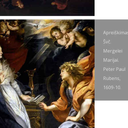
preiškimas
Apreiškima
vč.
Švč.
ergelei
Mergelei
arijai.
Marijai.
iovanni
Peter Paul
anfranco,
Rubens,
610-30.
1609-10.