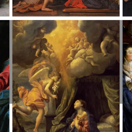
Apreiškimas
A
Švč.
Š
Mergelei
M
Marijai.
M
Gerard
G
Seghers,
L
1620-22.
1