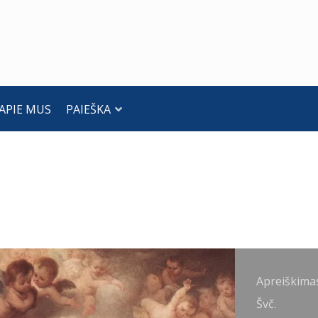
APIE MUS
PAIEŠKA
preiškimas
Apreiškima
vč.
Švč.