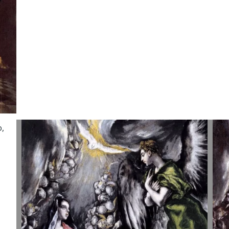
Apreiškimas
A
Švč.
Š
Mergelei
M
Marijai. El
M
Greco,
G
1597-1600.
1