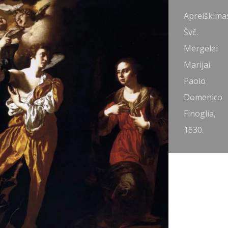
preiškimas
Apreiškima
vč.
Švč.
ergelei
Mergelei
arijai.
Marijai.
imon
Paolo
ouet, 1640.
Domenico
Finoglia,
1630.