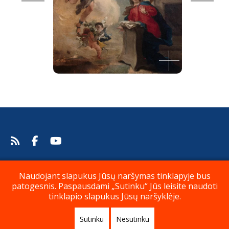
Apreiškimas Švč. Mergelei Marijai
Giovanni Battista Tiepolo, 1724-25.
Šaltinis:
Web Gallery of Art
Giovanni Battista Tiepolo
Naudojant slapukus Jūsų naršymas tinklapyje bus
Privatumo politika
Paremkite mus
patogesnis. Paspausdami „Sutinku“ Jūs leisite naudoti
tinklapio slapukus Jūsų naršyklėje.
Kontaktai
Apie
Sutinku
Nesutinku