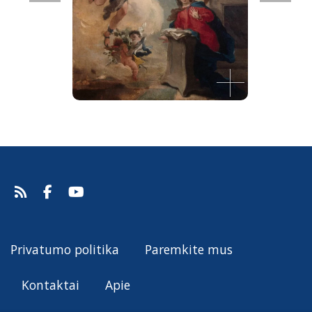
Apreiškimas Švč. Mergelei Marijai
Giovanni Battista Tiepolo, 1724-25.
Šaltinis:
Web Gallery of Art
Giovanni Battista Tiepolo
Privatumo politika
Paremkite mus
Kontaktai
Apie