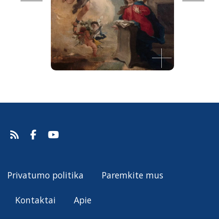
Apreiškimas Švč. Mergelei Marijai
Giovanni Battista Tiepolo, 1724-25.
Šaltinis:
Web Gallery of Art
Giovanni Battista Tiepolo
Privatumo politika
Paremkite mus
Kontaktai
Apie