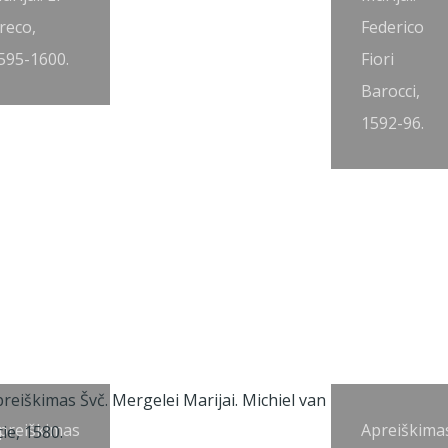
reco,
Federico
595-1600.
Fiori
Barocci,
1592-96.
preiškimas
Apreiškima