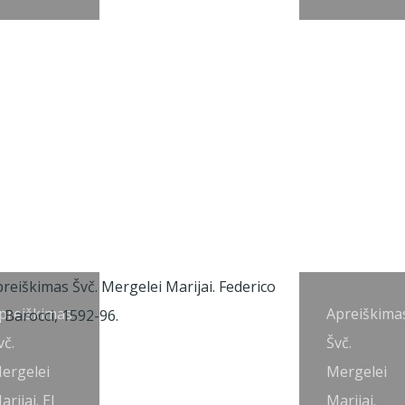
preiškimas
Apreiškima
vč.
Švč.
ergelei
Mergelei
arijai. El
Marijai.