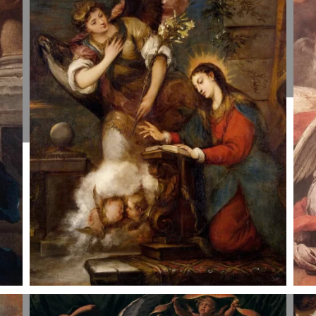
Marijai.
M
Giovanni
A
Battista
1
Tiepolo,
1724-25.