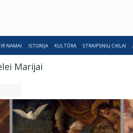
 IR NAMAI
ISTORIJA
KULTŪRA
STRAIPSNIŲ CIKLAI
lei Marijai
Apreiškimas
A
Švč.
Š
Mergelei
M