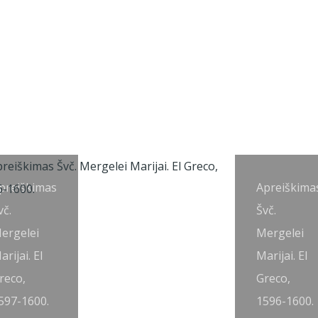
preiškimas
Apreiškima
vč.
Švč.
ergelei
Mergelei
arijai. El
Marijai. El
reco,
Greco,
597-1600.
1596-1600.