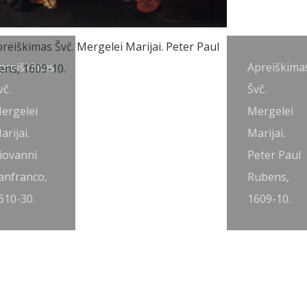
preiškimas
Apreiškima
vč.
Švč.
ergelei
Mergelei
arijai.
Marijai.
iovanni
Peter Paul
anfranco,
Rubens,
610-30.
1609-10.