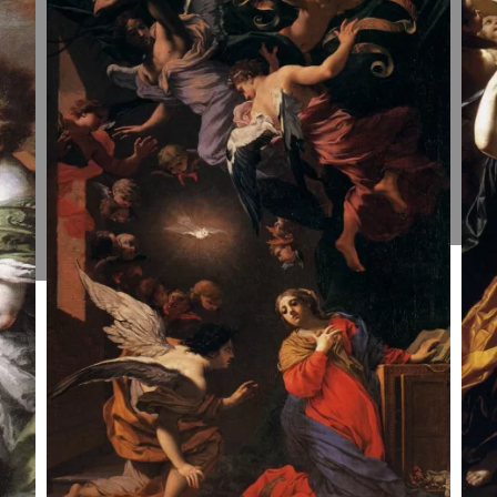
Apreiškimas
A
Švč.
Š
Mergelei
M
Marijai.
M
Bernardo
S
Strozzi,
V
1643-44.