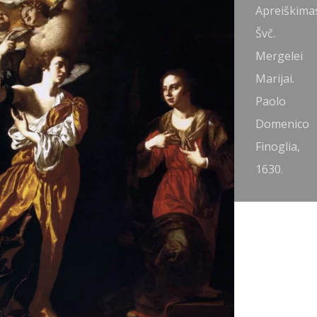
preiškimas
Apreiškima
vč.
Švč.
ergelei
Mergelei
arijai.
Marijai.
imon
Paolo
ouet, 1640.
Domenico
Finoglia,
1630.