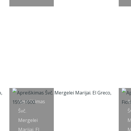
Apreiškimas
A
Švč.
Š
Mergelei
M
Marijai. El
M