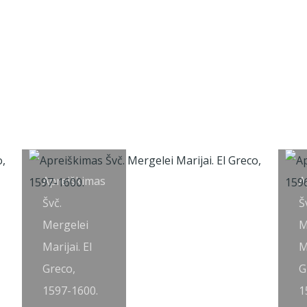
Apreiškimas
A
Švč.
Š
Mergelei
M
Marijai. El
M
Greco,
G
1597-1600.
1