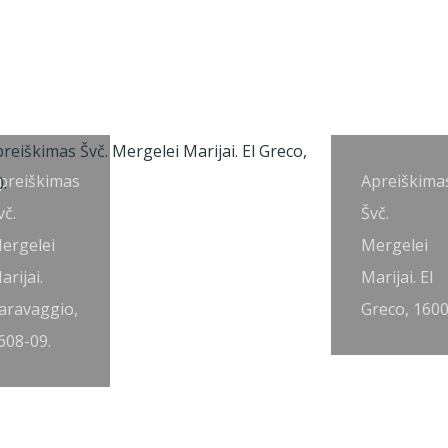
preiškimas
Apreiškima
vč.
Švč.
ergelei
Mergelei
arijai.
Marijai. El
aravaggio,
Greco, 1600
608-09.