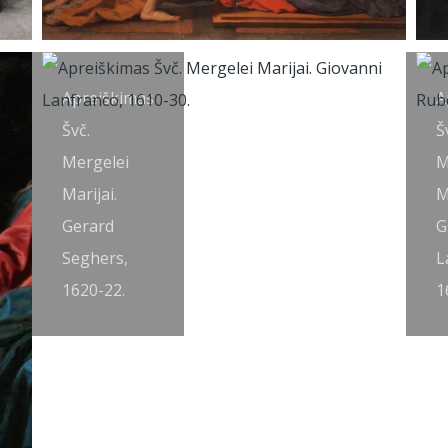
Apreiškimas
A
Švč.
Š
Mergelei
M
Marijai.
M
Gerard
G
Seghers,
L
1620-22.
1