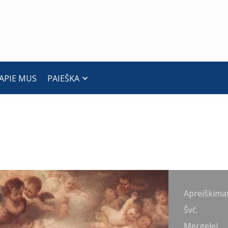
APIE MUS
PAIEŠKA
preiškimas
Apreiškima
vč.
Švč.
ergelei
Mergelei