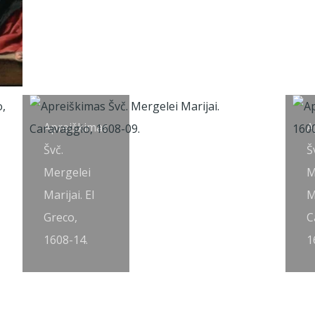
Apreiškimas
A
Švč.
Š
Mergelei
M
Marijai. El
M
Greco,
C
1608-14.
1