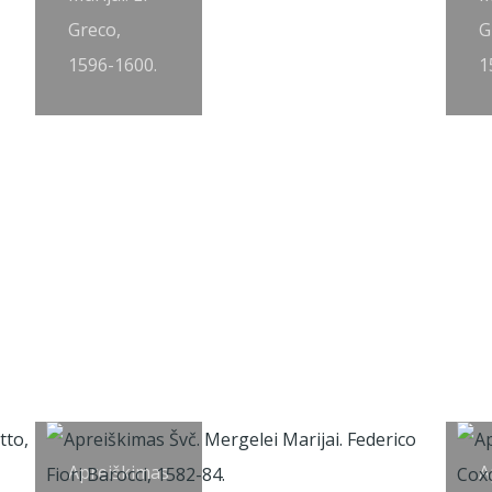
Greco,
G
1596-1600.
1
Apreiškimas
A