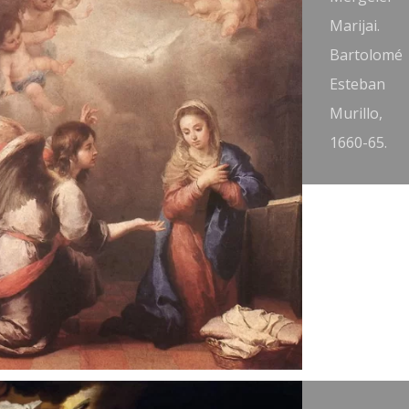
arijai. José
Marijai.
ntolinez,
Bartolomé
665-75.
Esteban
Murillo,
1660-65.