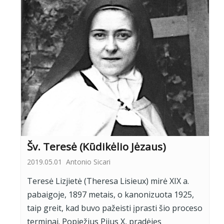
Šv. Teresė (Kūdikėlio Jėzaus)
2019.05.01
Antonio Sicari
Teresė Lizjietė (Theresa Lisieux) mirė XIX a.
pabaigoje, 1897 metais, o kanonizuota 1925,
taip greit, kad buvo pažeisti įprasti šio proceso
terminai. Popiežius Pijus X, pradėjęs