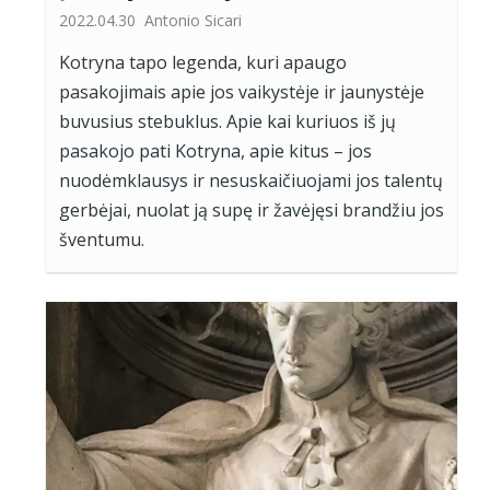
2022.04.30
Antonio Sicari
Kotryna tapo legenda, kuri apaugo
pasakojimais apie jos vaikystėje ir jaunystėje
buvusius stebuklus. Apie kai kuriuos iš jų
pasakojo pati Kotryna, apie kitus – jos
nuodėmklausys ir nesuskaičiuojami jos talentų
gerbėjai, nuolat ją supę ir žavėjęsi brandžiu jos
šventumu.