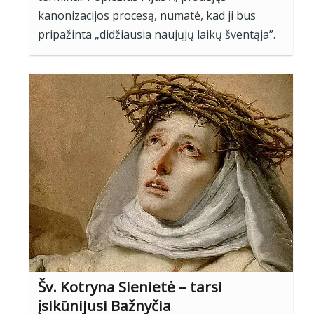
kanonizacijos procesą, numatė, kad ji bus
pripažinta „didžiausia naujųjų laikų šventąja”.
Šv. Kotryna Sienietė – tarsi
įsikūnijusi Bažnyčia