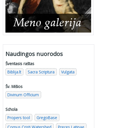
Naudingos nuorodos
Šventasis raštas
Biblija.lt
Sacra Scriptura
Vulgata
Šv. Mišios
Divinum Officium
Schola
Propers tool
GregoBase
Corpus Cristi Watershed
Preces Latinae