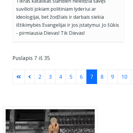
Tikras katalikas šiandien neleidžia savęs
suvilioti jokiam politiniam lyderiui ar
ideologijai, bet žodžiais ir darbais siekia
ištikimybės Evangelijai ir jos įstatymui. Jo šūkis
- pirmiausia Dievas! Tik Dievas!
Puslapis 7 iš 35
2
3
4
5
6
7
8
9
10