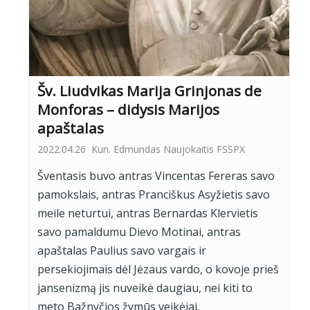
Šv. Liudvikas Marija Grinjonas de
Monforas – didysis Marijos
apaštalas
2022.04.26
Kun. Edmundas Naujokaitis FSSPX
Šventasis buvo antras Vincentas Fereras savo
pamokslais, antras Pranciškus Asyžietis savo
meile neturtui, antras Bernardas Klervietis
savo pamaldumu Dievo Motinai, antras
apaštalas Paulius savo vargais ir
persekiojimais dėl Jėzaus vardo, o kovoje prieš
jansenizmą jis nuveikė daugiau, nei kiti to
meto Bažnyčios žymūs veikėjai.