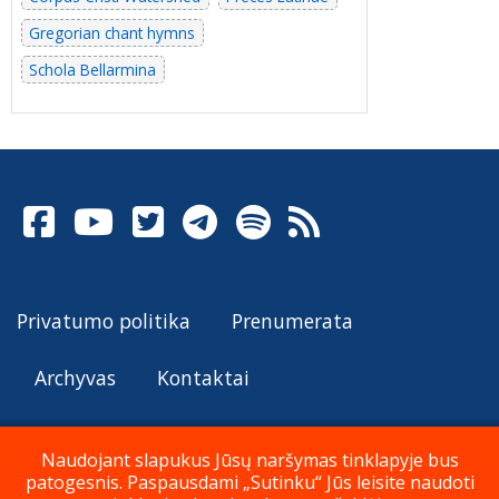
Gregorian chant hymns
Schola Bellarmina
Privatumo politika
Prenumerata
Archyvas
Kontaktai
Naudojant slapukus Jūsų naršymas tinklapyje bus
patogesnis. Paspausdami „Sutinku“ Jūs leisite naudoti
© Katalikų Tradicija 2026