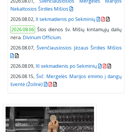
2026.08.01,
Švenčiausiosios Mergelės Marijos
Nekaltosios Širdies Mišios
2026.08.02,
X sekmadienis po Sekminių
2026.08.06
Šios dienos šv. Mišių kintamųjų dalių
nėra.
Divinum Officium
.
2026.08.07,
Švenčiausiosios Jėzaus Širdies Mišios
2026.08.09,
XI sekmadienis po Sekminių
2026.08.15,
Švč. Mergelės Marijos ėmimo į dangų
šventė (Žolinė)