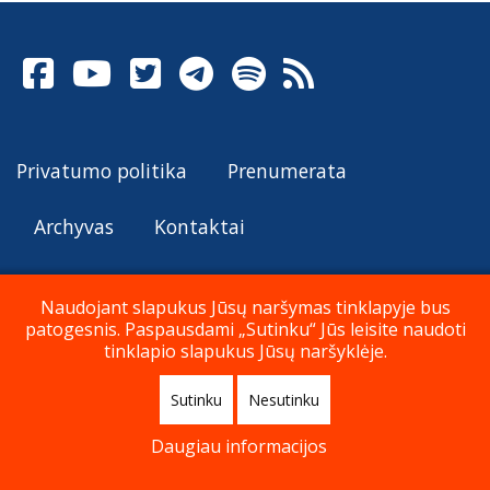
Privatumo politika
Prenumerata
Archyvas
Kontaktai
Naudojant slapukus Jūsų naršymas tinklapyje bus
patogesnis. Paspausdami „Sutinku“ Jūs leisite naudoti
© Katalikų Tradicija 2026
tinklapio slapukus Jūsų naršyklėje.
Sutinku
Nesutinku
Į viršų
Daugiau informacijos