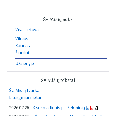
Šv. Mišių auka
Visa Lietuva
Vilnius
Kaunas
Šiauliai
Užsienyje
Šv. Mišių tekstai
Šv. Mišių tvarka
Liturginiai metai
2026.07.26,
IX sekmadienis po Sekminių