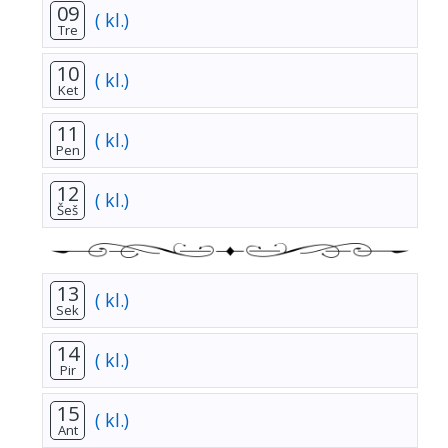
09
( kl.)
Tre
10
( kl.)
Ket
11
( kl.)
Pen
12
( kl.)
Šeš
13
( kl.)
Sek
14
( kl.)
Pir
15
( kl.)
Ant