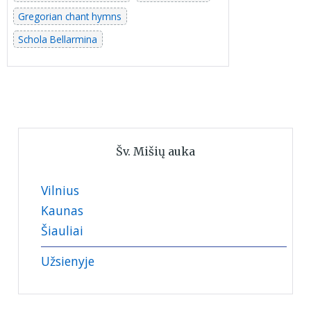
Gregorian chant hymns
Schola Bellarmina
Šv. Mišių auka
Vilnius
Kaunas
Šiauliai
Užsienyje