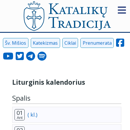
Šv. Mišios
Katekizmas
Ciklai
Prenumerata
Liturginis kalendorius
Spalis
01
( kl.)
Ant