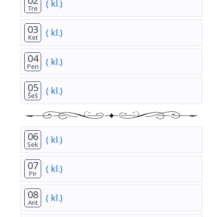
02
( kl.)
Tre
03
( kl.)
Ket
04
( kl.)
Pen
05
( kl.)
Šeš
06
( kl.)
Sek
07
( kl.)
Pir
08
( kl.)
Ant