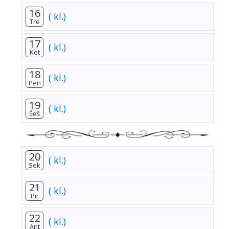
16
( kl.)
Tre
17
( kl.)
Ket
18
( kl.)
Pen
19
( kl.)
Šeš
20
( kl.)
Sek
21
( kl.)
Pir
22
( kl.)
Ant