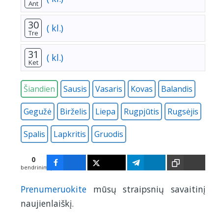
Ant
30
( kl.)
Tre
31
( kl.)
Ket
Šiandien
Sausis
Vasaris
Kovas
Balandis
Gegužė
Birželis
Liepa
Rugpjūtis
Rugsėjis
Spalis
Lapkritis
Gruodis
0
bendrinimų
Prenumeruokite
mūsų straipsnių savaitinį
naujienlaiškį.