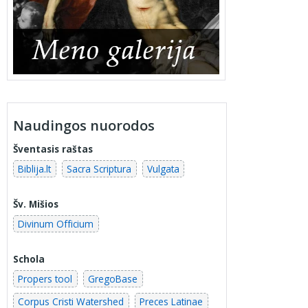
Naudingos nuorodos
Šventasis raštas
Biblija.lt
Sacra Scriptura
Vulgata
Šv. Mišios
Divinum Officium
Schola
Propers tool
GregoBase
Corpus Cristi Watershed
Preces Latinae