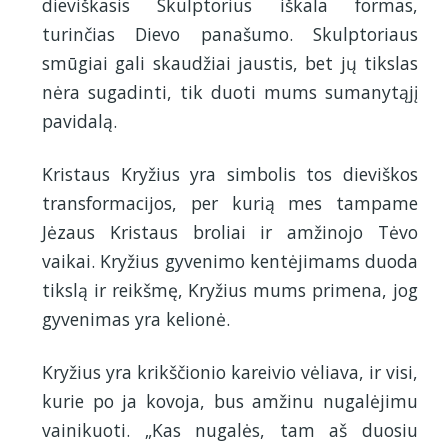
dieviškasis Skulptorius iškala formas,
turinčias Dievo panašumo. Skulptoriaus
smūgiai gali skaudžiai jaustis, bet jų tikslas
nėra sugadinti, tik duoti mums sumanytąjį
pavidalą.
Kristaus Kryžius yra simbolis tos dieviškos
transformacijos, per kurią mes tampame
Jėzaus Kristaus broliai ir amžinojo Tėvo
vaikai. Kryžius gyvenimo kentėjimams duoda
tikslą ir reikšmę, Kryžius mums primena, jog
gyvenimas yra kelionė.
Kryžius yra krikščionio kareivio vėliava, ir visi,
kurie po ja kovoja, bus amžinu nugalėjimu
vaini­kuoti. „Kas nugalės, tam aš duosiu