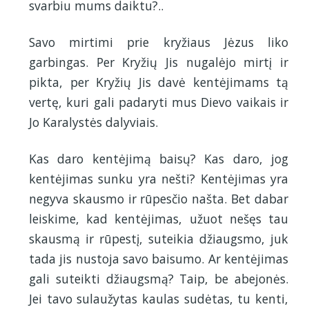
svarbiu mums daiktu?..
Savo mirtimi prie kryžiaus Jėzus liko
garbingas. Per Kryžių Jis nugalėjo mirtį ir
pikta, per Kryžių Jis davė kentėjimams tą
vertę, kuri gali padaryti mus Dievo vaikais ir
Jo Karalystės dalyviais.
Kas daro kentėjimą baisų? Kas daro, jog
kentėjimas sunku yra nešti? Kentėjimas yra
negyva skausmo ir rūpesčio našta. Bet dabar
leiskime, kad kentėjimas, užuot nešęs tau
skausmą ir rūpestį, suteikia džiaugsmo, juk
tada jis nustoja savo baisumo. Ar kentėjimas
gali suteikti džiaugsmą? Taip, be abejonės.
Jei tavo sulaužytas kaulas sudėtas, tu kenti,