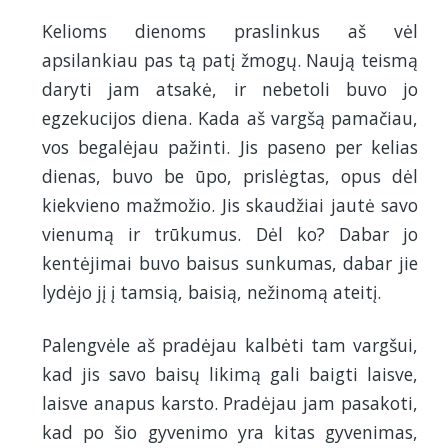
Kelioms dienoms praslinkus aš vėl
apsilankiau pas tą patį žmogų. Naują teismą
daryti jam atsakė, ir nebetoli buvo jo
egzekucijos diena. Kada aš vargšą pamačiau,
vos begalėjau pažinti. Jis paseno per kelias
dienas, buvo be ūpo, prislėgtas, opus dėl
kiekvieno mažmožio. Jis skaudžiai jautė savo
vienumą ir trūkumus. Dėl ko? Dabar jo
kentėjimai buvo baisus sunkumas, dabar jie
lydėjo jį į tamsią, baisią, nežinomą ateitį.
Palengvėle aš pradėjau kalbėti tam vargšui,
kad jis savo baisų likimą gali baigti laisve,
laisve anapus karsto. Pradėjau jam pasakoti,
kad po šio gyvenimo yra kitas gyvenimas,