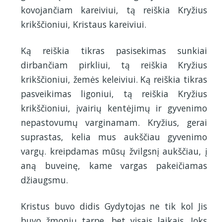
kovojančiam kareiviui, tą reiškia Kryžius
krikščioniui, Kristaus kareiviui.
Ką reiškia tikras pasisekimas sunkiai
dirbančiam pirkliui, tą reiškia Kryžius
krikščioniui, žemės keleiviui. Ką reiškia tikras
pasveikimas ligoniui, tą reiškia Kryžius
krikščioniui, įvairių kentėjimų ir gyvenimo
nepastovumų varginamam. Kryžius, gerai
suprastas, kelia mus aukščiau gyvenimo
vargų. kreipdamas mūsų žvilgsnį aukščiau, į
aną buveinę, kame vargas pakeičiamas
džiaugsmu.
Kristus buvo didis Gydytojas ne tik kol Jis
buvo žmonių tarpe, bet visais laikais. Joks