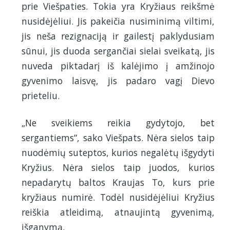
prie Viešpaties. Tokia yra Kryžiaus reikšmė
nusidėjėliui. Jis pakeičia nusiminimą viltimi,
jis neša rezignaciją ir gailestį paklydusiam
sūnui, jis duoda sergančiai sielai sveikatą, jis
nuveda piktadarį iš kalėjimo į amžinojo
gyvenimo laisvę, jis padaro vagį Dievo
prieteliu.
„Ne sveikiems reikia gydytojo, bet
sergantiems“, sako Viešpats. Nėra sielos taip
nuodėmių suteptos, kurios negalėtų išgydyti
Kryžius. Nėra sielos taip juodos, kurios
nepadarytų baltos Kraujas To, kurs prie
kryžiaus numirė. Todėl nusidėjėliui Kryžius
reiškia atleidimą, atnaujintą gyvenimą,
išganymą.