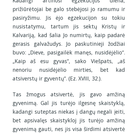
Kadangi artinosi egzekucijos diena,
prižiūrėtojai be galo stebėjosi jo ramumu ir
pasiryžimu. Jis ėjo egzekucijon su tokiu
nusistatymu, tartum jis sektų Kristų ir
Kalvariją, kad šalia Jo numirtų, kaip padarė
gerasis galvažudys. Jo paskutinieji žodžiai
buvo: „Dieve, pasigailėk manęs, nusidėjėlio“.
„Kaip aš esu gyvas“, sako Viešpats, „aš
nenoriu nusidėjėlio mirties, bet kad
atsiverstų ir gyventų“. (Ez. XVIII, 32.).
Tas žmogus atsivertė, jis gavo amžiną
gyvenimą. Gal jis turėjo ilgesnę skaistyklą,
kadangi suteptas niekas į dangų negali įeiti,
bet apsivalęs skaistykloj jis turėjo amžiną
gyvenimą gauti, nes jis visa širdimi atsivertė