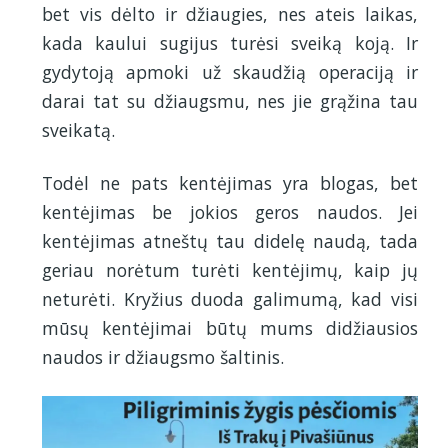
bet vis dėlto ir džiaugies, nes ateis laikas,
kada kaului sugijus turėsi sveiką koją. Ir
gydytoją apmoki už skaudžią operaciją ir
darai tat su džiaugsmu, nes jie grąžina tau
sveikatą.
Todėl ne pats kentėjimas yra blogas, bet
kentėjimas be jokios geros naudos. Jei
kentėjimas atneštų tau didelę naudą, tada
geriau norėtum turėti kentėjimų, kaip jų
neturėti. Kryžius duoda galimumą, kad visi
mūsų kentėjimai būtų mums didžiausios
naudos ir džiaugsmo šaltinis.