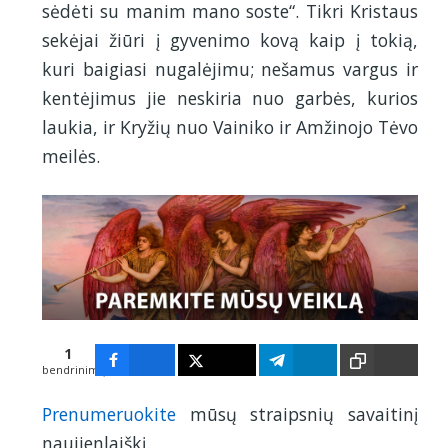
sėdėti su manim mano soste“. Tikri Kristaus
sekėjai žiūri į gyvenimo kovą kaip į tokią,
kuri baigiasi nugalėjimu; nešamus vargus ir
kentėjimus jie neskiria nuo garbės, kurios
laukia, ir Kryžių nuo Vainiko ir Amžinojo Tėvo
meilės.
1
bendrinimų
Prenumeruokite
mūsų straipsnių savaitinį
1
naujienlaiškį.