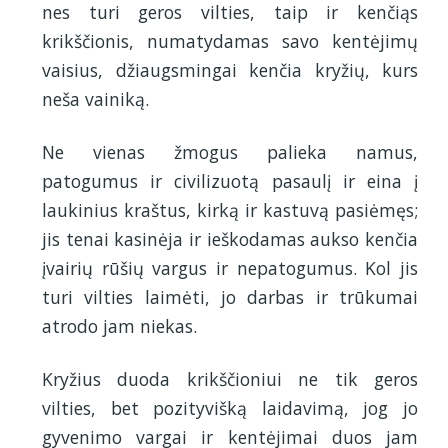
nes turi geros vilties, taip ir kenčiąs
krikščionis, numatydamas savo kentėjimų
vaisius, džiaugsmingai kenčia kryžių, kurs
neša vainiką.
Ne vienas žmogus palieka namus,
patogumus ir civilizuotą pasaulį ir eina į
laukinius kraštus, kirką ir kastuvą pasiėmęs;
jis tenai kasinėja ir ieškodamas aukso kenčia
įvairių rūšių vargus ir nepatogumus. Kol jis
turi vilties laimėti, jo darbas ir trūkumai
atrodo jam niekas.
Kryžius duoda krikščioniui ne tik geros
vilties, bet pozityvišką laidavimą, jog jo
gyvenimo vargai ir kentėjimai duos jam