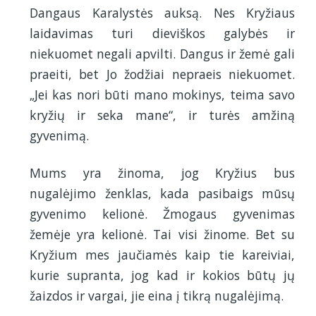
Dangaus Karalystės auksą. Nes Kryžiaus
laidavimas turi dieviškos galybės ir
niekuomet negali apvilti. Dangus ir žemė gali
praeiti, bet Jo žodžiai nepraeis niekuomet.
„Jei kas nori būti mano mokinys, teima savo
kryžių ir seka mane“, ir turės amžiną
gyvenimą.
Mums yra žinoma, jog Kryžius bus
nugalėjimo ženklas, kada pasibaigs mūsų
gyvenimo kelionė. Žmogaus gyvenimas
žemėje yra kelionė. Tai visi žinome. Bet su
Kryžium mes jaučiamės kaip tie kareiviai,
kurie supranta, jog kad ir kokios būtų jų
žaizdos ir vargai, jie eina į tikrą nugalėjimą.