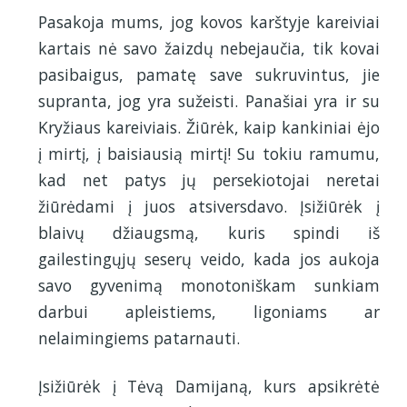
Pasakoja mums, jog kovos karštyje kareiviai
kartais nė savo žaizdų nebejaučia, tik kovai
pasibaigus, pamatę save sukruvintus, jie
supranta, jog yra sužeisti. Panašiai yra ir su
Kryžiaus kareiviais. Žiūrėk, kaip kankiniai ėjo
į mirtį, į baisiausią mirtį! Su tokiu ramumu,
kad net patys jų persekiotojai neretai
žiūrėdami į juos atsiversdavo. Įsižiūrėk į
blaivų džiaugsmą, kuris spindi iš
gailestingųjų seserų veido, kada jos aukoja
savo gyvenimą monotoniškam sunkiam
darbui apleistiems, ligoniams ar
nelaimingiems patarnauti.
Įsižiūrėk į Tėvą Damijaną, kurs apsikrėtė