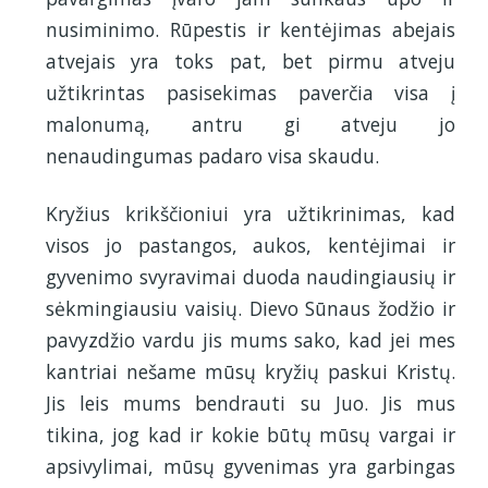
nusiminimo. Rūpestis ir kentėjimas abejais
atvejais yra toks pat, bet pirmu atveju
užtikrintas pasisekimas paverčia visa į
malonumą, antru gi atveju jo
nenaudingumas padaro visa skaudu.
Kryžius krikščioniui yra užtikrinimas, kad
visos jo pastangos, aukos, kentėjimai ir
gyvenimo svyravimai duoda naudingiausių ir
sėkmingiausiu vaisių. Dievo Sūnaus žodžio ir
pavyzdžio vardu jis mums sako, kad jei mes
kantriai nešame mūsų kryžių paskui Kristų.
Jis leis mums bendrauti su Juo. Jis mus
tikina, jog kad ir kokie būtų mūsų vargai ir
apsivylimai, mūsų gyvenimas yra garbingas