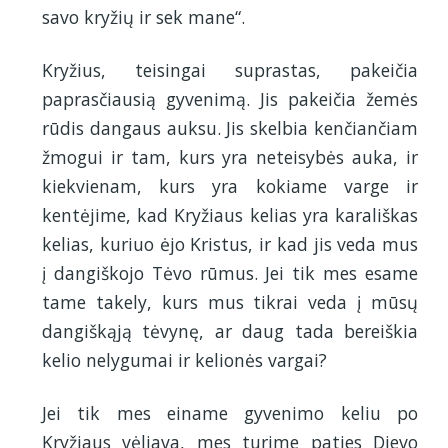
savo kryžių ir sek mane“.
Kryžius, teisingai suprastas, pakeičia
paprasčiausią gyvenimą. Jis pakeičia žemės
rūdis dangaus auksu. Jis skelbia kenčiančiam
žmogui ir tam, kurs yra neteisybės auka, ir
kiekvienam, kurs yra kokiame varge ir
kentėjime, kad Kryžiaus kelias yra karališkas
kelias, kuriuo ėjo Kristus, ir kad jis veda mus
į dangiškojo Tėvo rūmus. Jei tik mes esame
tame takely, kurs mus tikrai veda į mūsų
dangiškąją tėvynę, ar daug tada bereiškia
kelio nelygumai ir kelionės vargai?
Jei tik mes einame gyvenimo keliu po
Kryžiaus vėliava, mes turime paties Dievo