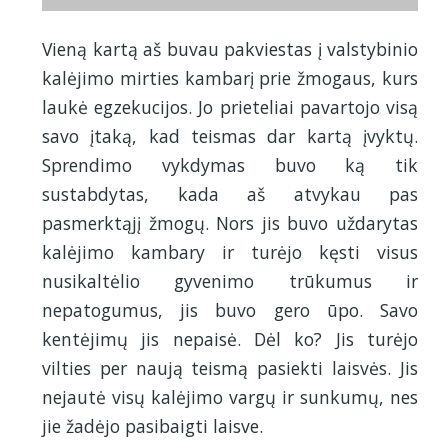
Vieną kartą aš buvau pakviestas į valstybinio
kalėjimo mirties kambarį prie žmogaus, kurs
laukė egzekucijos. Jo prieteliai pavartojo visą
savo įtaką, kad teismas dar kartą įvyktų.
Sprendimo vykdymas buvo ką tik
sustabdytas, kada aš atvykau pas
pasmerktąjį žmogų. Nors jis buvo uždarytas
kalėjimo kambary ir turėjo kęsti visus
nusikaltėlio gyvenimo trūkumus ir
nepatogumus, jis buvo gero ūpo. Savo
kentėjimų jis nepaisė. Dėl ko? Jis turėjo
vilties per naują teismą pasiekti laisvės. Jis
nejautė visų kalėjimo vargų ir sunkumų, nes
jie žadėjo pasibaigti laisve.