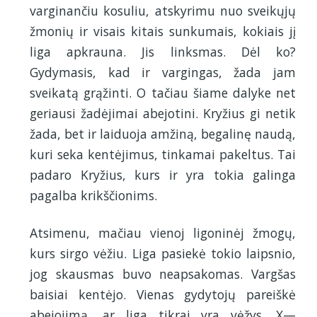
varginančiu kosuliu, atskyrimu nuo sveikųjų
žmonių ir visais kitais sunkumais, kokiais jį
liga apkrauna. Jis linksmas. Dėl ko?
Gydymasis, kad ir vargingas, žada jam
sveikatą grąžinti. O tačiau šiame dalyke net
geriausi žadėjimai abejotini. Kryžius gi netik
žada, bet ir laiduoja amžiną, begalinę naudą,
kuri seka kentėjimus, tinkamai pakeltus. Tai
padaro Kryžius, kurs ir yra tokia galinga
pagalba krikščionims.
Atsimenu, mačiau vienoj ligoninėj žmogų,
kurs sirgo vėžiu. Liga pasiekė tokio laipsnio,
jog skausmas buvo neapsakomas. Vargšas
baisiai kentėjo. Vienas gydytojų pareiškė
abejojimą, ar liga tikrai yra vėžys. X—