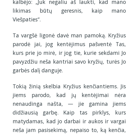
kalbėjo: „Juk negaliu aš laukti, kad mano
likimas būtų geresnis, kaip mano
Viešpaties“.
Ta vargšė ligonė davė man pamoką. Kryžius
parodė jai, jog kentėjimus pašventė Tas,
kurs prie jo mirė, ir jog tie, kurie sekdami Jo
pavyzdžiu neša kantriai savo kryžių, turės Jo
garbės dalį danguje.
Tokią žinią skelbia Kryžius kenčiantiems. Jis
jiems parodo, kad jų kentėjimai nėra
nenaudinga našta, — jie gamina jiems
didžiausią garbę. Kaip tas pirklys, kurs
matydamas, kad jo darbai ir aukos ir vargai
neša jam pasisekimą, nepaiso to, ką kenčia,