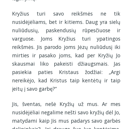
Kryžius turi savo reikšmės ne tik
nusidėjėliams, bet ir kitiems. Daug yra sielų
nuliūdusių, paskendusių rūpesčiuose ir
varguose. Joms Kryžius turi ypatingos
reikšmės. Jis parodo joms Jėzų nuliūdusį iki
mirties ir pasako joms, kad per Kryžių Jo
skausmai liko pakeisti džiaugsmais. Jas
pasiekia paties Kristaus žodžiai: „Argi
nereikėjo, kad Kristus taip kentėtų ir taip
įeitų į savo garbę?“
Jis, šventas, nešė Kryžių už mus. Ar mes
nusidėjėliai negalime nešti savo kryžių dėl Jo,
matydami kaip Jis mus padarys savo garbės