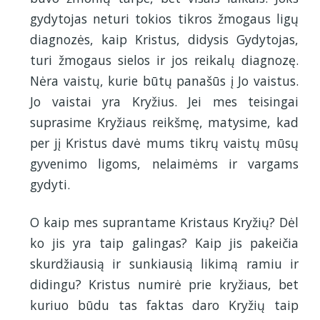
gydytojas neturi tokios tikros žmogaus ligų
diagnozės, kaip Kristus, didysis Gydytojas,
turi žmogaus sielos ir jos reikalų diagnozę.
Nėra vaistų, kurie būtų panašūs į Jo vaistus.
Jo vaistai yra Kryžius. Jei mes teisingai
suprasime Kryžiaus reikšmę, matysime, kad
per jį Kristus davė mums tikrų vaistų mūsų
gyvenimo ligoms, nelaimėms ir vargams
gydyti.
O kaip mes suprantame Kristaus Kryžių? Dėl
ko jis yra taip galingas? Kaip jis pakeičia
skurdžiausią ir sunkiausią likimą ramiu ir
didingu? Kristus numirė prie kryžiaus, bet
kuriuo būdu tas faktas daro Kryžių taip