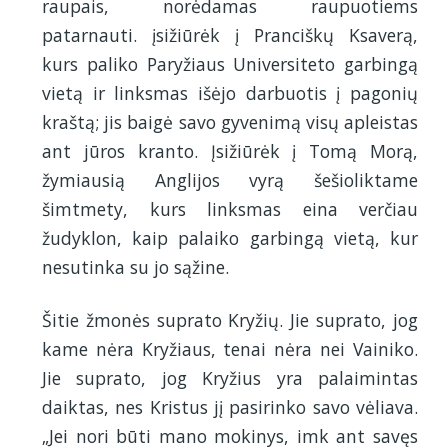
raupais, norėdamas raupuotiems
patarnauti. įsižiūrėk į Pranciškų Ksaverą,
kurs paliko Paryžiaus Universiteto garbingą
vietą ir linksmas išėjo darbuotis į pagonių
kraštą; jis baigė savo gyvenimą visų apleistas
ant jūros kranto. Įsižiūrėk į Tomą Morą,
žymiausią Anglijos vyrą šešioliktame
šimtmety, kurs linksmas eina verčiau
žudyklon, kaip palaiko garbingą vietą, kur
nesutinka su jo sąžine.
Šitie žmonės suprato Kryžių. Jie suprato, jog
kame nėra Kryžiaus, tenai nėra nei Vainiko.
Jie suprato, jog Kryžius yra palaimintas
daiktas, nes Kristus jį pasirinko savo vėliava.
„Jei nori būti mano mokinys, imk ant savęs