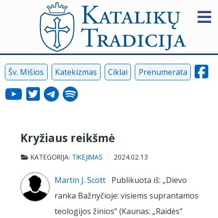
Šv. Mišios
Katekizmas
Ciklai
Prenumerata
Kryžiaus reikšmė
KATEGORIJA:
TIKĖJIMAS
2024.02.13
Martin J. Scott
Publikuota iš: „Dievo
ranka Bažnyčioje: visiems suprantamos
teologijos žinios“ (Kaunas: „Raidės“