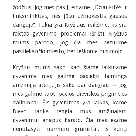
žodžius, jog mes pas Jį einame. „Džiaukitės ir
linksminkitės, nes jūsų užmokestis gausus
danguje“. Tokia yra Kryžiaus reikšmė, jis yra
raktas gyvenimo problemai išrišti. Kryžius
mums parodo, jog čia mes neturime
pasiliekančio miesto, bet ieškome busimojo.
Kryžius mums sako, kad šiame laikiname
gyvenime mes galime pasiekti laimingą
amžinąją ateitį. Jis sako dar daugiau — jog
mes galime tapti pačios dieviškos prigimties
dalininkai. Šis gyvenimas yra laikas, kame
Dievo ranka rengia mus amžinajam
gyvenimui anapus karsto. Čia mes esame
nenutašyti marmuro grumstai, iš kurių