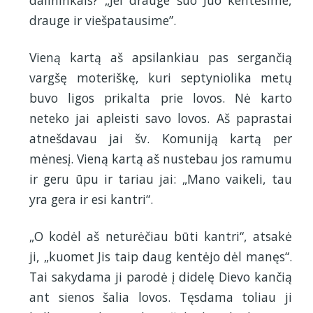
dalininkais? „Jei drauge šuo Juo kentėsime,
drauge ir viešpatausime”.
Vieną kartą aš apsilankiau pas sergančią
vargšę moteriškę, kuri septyniolika metų
buvo ligos prikalta prie lovos. Nė karto
neteko jai apleisti savo lovos. Aš paprastai
atnešdavau jai šv. Komuniją kartą per
mėnesį. Vieną kartą aš nustebau jos ramumu
ir geru ūpu ir tariau jai: „Mano vaikeli, tau
yra gera ir esi kantri“.
„O kodėl aš neturėčiau būti kantri“, atsakė
ji, „kuomet Jis taip daug kentėjo dėl manęs“.
Tai sakydama ji parodė į didelę Dievo kančią
ant sienos šalia lovos. Tęsdama toliau ji