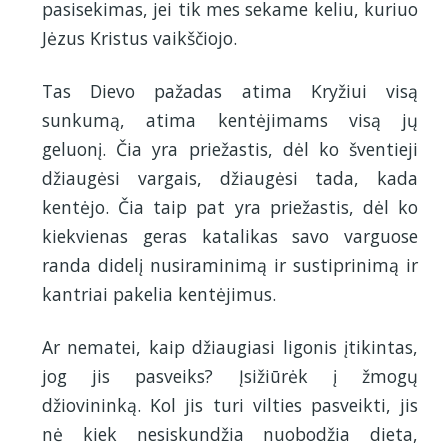
pasisekimas, jei tik mes sekame keliu, kuriuo
Jėzus Kristus vaikščiojo.
Tas Dievo pažadas atima Kryžiui visą
sunkumą, atima kentėjimams visą jų
geluonį. Čia yra priežastis, dėl ko šventieji
džiaugėsi vargais, džiaugėsi tada, kada
kentėjo. Čia taip pat yra priežastis, dėl ko
kiekvienas geras katalikas savo varguose
randa didelį nusiraminimą ir sustiprinimą ir
kantriai pakelia kentėjimus.
Ar nematei, kaip džiaugiasi ligonis įtikintas,
jog jis pasveiks? Įsižiūrėk į žmogų
džiovininką. Kol jis turi vilties pasveikti, jis
nė kiek nesiskundžia nuobodžia dieta,