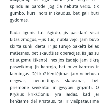
spinduliai parodė, jog čia nebūta vėžio, tik
gumbo, kurs, nors ir skaudus, bet gali būti
gydomas.
Kada ligonis tat išgirdo, jis pasidarė visai
kitas žmogus,—jis tuoj nublaivėjo. Jam buvo
skirta sunki dieta, ir jis turėjo pakelti kelias
mažesnes, bet skaudžias operacijas. Jis jas su
džiaugsmu iškentė, nes jos žadėjo jam tikrą
pasveikimą. Jis kentėjo, bet buvo kantrus ir
laimingas. Dėl ko? Kentėjimas jam nebebuvo
negyvas, nenaudingas skausmas, bet
priemonė sveikatai ir gyvybei grąžinti. O
Kryžius krikščioniui yra laidas, kad jei
kenčiame dėl Kristaus, tai ir viešpatausime