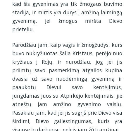
kad šis gyvenimas yra tik žmogaus buvimo
stadija, ir mirtis yra durys į amžiną laimingą
gyvenimą, jei žmogus miršta Dievo
prieteliu.
Parodžiau jam, kaip vagis ir žmogžudys, kurs
buvo nukryžiuotas šalia Kristaus, perėjo nuo
kryžiaus į Rojų, ir nurodžiau, jog jei jis
priimtų savo pasmerkimą atgailos kupina
dvasia už savo nuodėmingą gyvenimą ir
paaukotų Dievui savo kentėjimus,
jungdamas juos su Atpirkėjo kentėjimais, jie
atneštų jam amžino gyvenimo vaisių.
Pasakiau jam, kad jei jis sugrįš prie Dievo visa
širdimi, Dievo gailestingumas, kuris yra
visuose Jo darbuose, neleis jam žūti amžinai.