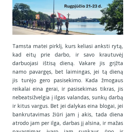
Tamsta matei pirklį, kurs keliasi anksti rytą,
kad eitų prie darbo, ir savo krautuvėj
darbuojasi ištisą dieną. Vakare jis grįžta
namo pavargęs, bet laimingas, jei tą dieną
jis turėjo gero pasisekimo. Kada žmogaus
reikalai eina gerai, ir pasisekimas tikras, jis
nebeatsižvelgia į ilgas valandas, sunkų darbą
ir kitus vargus. Bet jei dalykas eina blogai, jei
bankrutavimas žiūri jam į akis, tada diena
atrodo jam per ilga, darbas jį alsina, ir mažas
pavargimas įvaro jam sunkaus ūpo ir