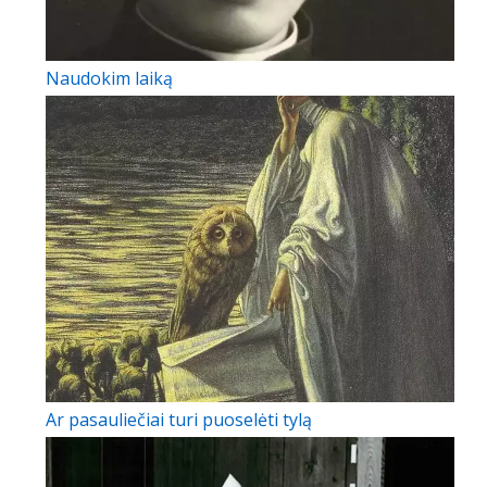
Naudokim laiką
Ar pasauliečiai turi puoselėti tylą