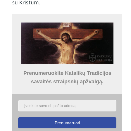
su Kristum.
Prenumeruokite Katalikų Tradicijos
savaitės straipsnių apžvalgą.
Prenumeruoti