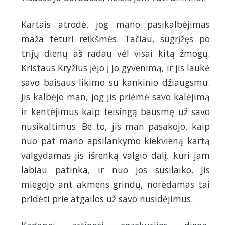
Kartais atrodė, jog mano pasikalbėjimas
maža teturi reikšmės. Tačiau, sugrįžęs po
trijų dienų aš radau vėl visai kitą žmogų.
Kristaus Kryžius įėjo į jo gyvenimą, ir jis laukė
savo baisaus likimo su kankinio džiaugsmu.
Jis kalbėjo man, jog jis priėmė savo kalėjimą
ir kentėjimus kaip teisingą bausmę už savo
nusikaltimus. Be to, jis man pasakojo, kaip
nuo pat mano apsilankymo kiekvieną kartą
valgydamas jis išrenką valgio dalį, kuri jam
labiau patinka, ir nuo jos susilaiko. Jis
miegojo ant akmens grindų, norėdamas tai
pridėti prie atgailos už savo nusidėjimus.