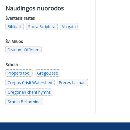
Naudingos nuorodos
Šventasis raštas
Biblija.lt
Sacra Scriptura
Vulgata
Šv. Mišios
Divinum Officium
Schola
Propers tool
GregoBase
Corpus Cristi Watershed
Preces Latinae
Gregorian chant hymns
Schola Bellarmina