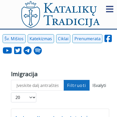
Šv. Mišios
Katekizmas
Ciklai
Prenumerata
Imigracija
Įveskite dalį antraštės
Filtruoti
Išvalyti
Rodyti po