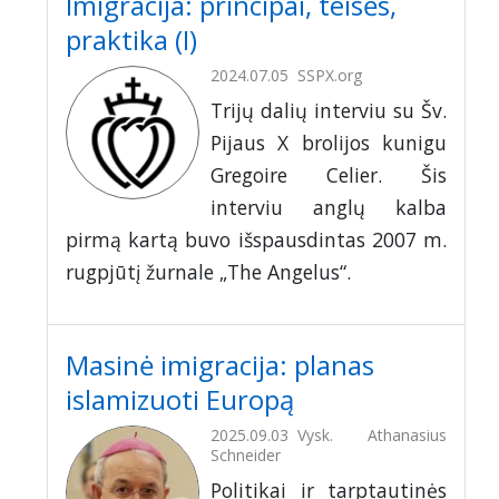
Imigracija: principai, teisės,
praktika (I)
2024.07.05
SSPX.org
Trijų dalių interviu su Šv.
Pijaus X brolijos kunigu
Gregoire Celier. Šis
interviu anglų kalba
pirmą kartą buvo išspausdintas 2007 m.
rugpjūtį žurnale „The Angelus“.
Masinė imigracija: planas
islamizuoti Europą
2025.09.03
Vysk. Athanasius
Schneider
Politikai ir tarptautinės