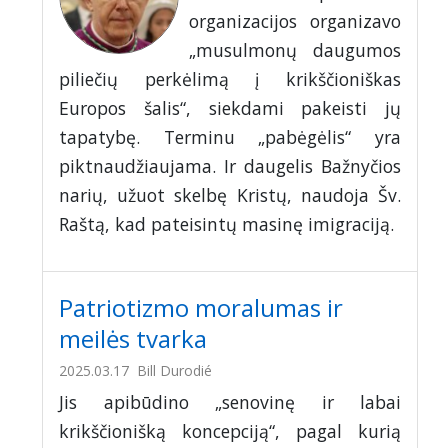
organizacijos organizavo
„musulmonų daugumos
piliečių perkėlimą į krikščioniškas
Europos šalis“, siekdami pakeisti jų
tapatybę. Terminu „pabėgėlis“ yra
piktnaudžiaujama. Ir daugelis Bažnyčios
narių, užuot skelbę Kristų, naudoja Šv.
Raštą, kad pateisintų masinę imigraciją.
Patriotizmo moralumas ir
meilės tvarka
2025.03.17
Bill Durodié
Jis apibūdino „senovinę ir labai
krikščionišką koncepciją“, pagal kurią