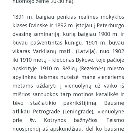
nuomojo žemę 20-30 ha).
1891 m. baigiau penkias realinės mokyklos
klases Dvinske ir 1892 m. įstojau į Peterburgo
dvasinę seminariją, kurią baigiau 1900 m. ir
buvau pašventintas kunigu. 1901 m. buvau
vikaras Varklianų mstl., (Latvija), nuo 1902
iki 1910 metų – klebonas Bykove, toje pačioje
apskrityje. 1910 m. Režicų (Rezeknės) miesto
apylinkės teismas nuteisė mane vieneriems
metams uždaryti į vienuolyną už vaiko iš
mišrios santuokos tarp motinos katalikės ir
tėvo stačiatikio pakrikštijimą. Bausmę
atlikau Petrograde (Leningrade), vienuolyne
prie šv. Kotrynos bažnyčios. Teismo
nuosprendį aš apskundžiau, dėl ko bausmė