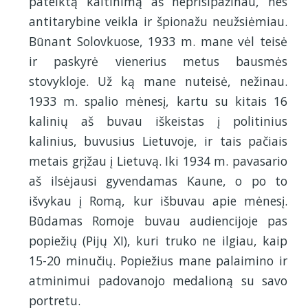
pateiktą kaltinimą aš neprisipažinau, nes
antitarybine veikla ir špionažu neužsiėmiau.
Būnant Solovkuose, 1933 m. mane vėl teisė
ir paskyrė vienerius metus bausmės
stovykloje. Už ką mane nuteisė, nežinau.
1933 m. spalio mėnesį, kartu su kitais 16
kalinių aš buvau iškeistas į politinius
kalinius, buvusius Lietuvoje, ir tais pačiais
metais grįžau į Lietuvą. Iki 1934 m. pavasario
aš ilsėjausi gyvendamas Kaune, o po to
išvykau į Romą, kur išbuvau apie mėnesį.
Būdamas Romoje buvau audiencijoje pas
popiežių (Pijų XI), kuri truko ne ilgiau, kaip
15-20 minučių. Popiežius mane palaimino ir
atminimui padovanojo medalioną su savo
portretu.