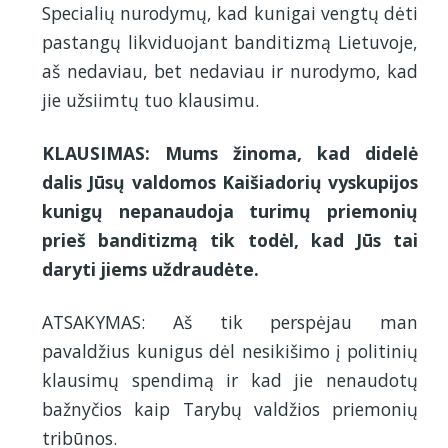
Specialių nurodymų, kad kunigai vengtų dėti
pastangų likviduojant banditizmą Lietuvoje,
aš nedaviau, bet nedaviau ir nurodymo, kad
jie užsiimtų tuo klausimu.
KLAUSIMAS: Mums žinoma, kad didelė
dalis Jūsų valdomos Kaišiadorių vyskupijos
kunigų nepanaudoja turimų priemonių
prieš banditizmą tik todėl, kad Jūs tai
daryti jiems uždraudėte.
ATSAKYMAS: Aš tik perspėjau man
pavaldžius kunigus dėl nesikišimo į politinių
klausimų spendimą ir kad jie nenaudotų
bažnyčios kaip Tarybų valdžios priemonių
tribūnos.