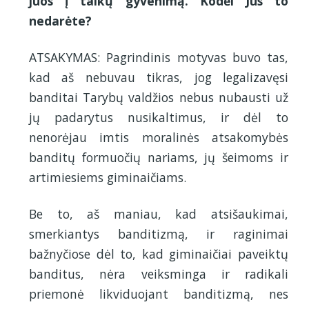
juos į taikų gyvenimą. Kodėl Jūs to
nedarėte?
ATSAKYMAS: Pagrindinis motyvas buvo tas,
kad aš nebuvau tikras, jog legalizavęsi
banditai Tarybų valdžios nebus nubausti už
jų padarytus nusikaltimus, ir dėl to
nenorėjau imtis moralinės atsakomybės
banditų formuočių nariams, jų šeimoms ir
artimiesiems giminaičiams.
Be to, aš maniau, kad atsišaukimai,
smerkiantys banditizmą, ir raginimai
bažnyčiose dėl to, kad giminaičiai paveiktų
banditus, nėra veiksminga ir radikali
priemonė likviduojant banditizmą, nes