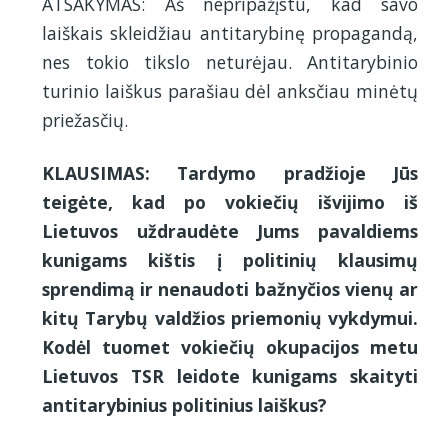
ATSAKYMAS: Aš nepripažįstu, kad savo
laiškais skleidžiau antitarybinę propagandą,
nes tokio tikslo neturėjau. Antitarybinio
turinio laiškus parašiau dėl anksčiau minėtų
priežasčių.
KLAUSIMAS: Tardymo pradžioje Jūs
teigėte, kad po vokiečių išvijimo iš
Lietuvos uždraudėte Jums pavaldiems
kunigams kištis į politinių klausimų
sprendimą ir nenaudoti bažnyčios vienų ar
kitų Tarybų valdžios priemonių vykdymui.
Kodėl tuomet vokiečių okupacijos metu
Lietuvos TSR leidote kunigams skaityti
antitarybinius politinius laiškus?