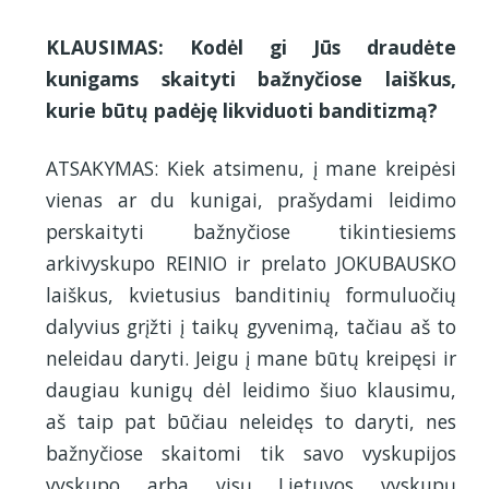
KLAUSIMAS: Kodėl gi Jūs draudėte
kunigams skaityti bažnyčiose laiškus,
kurie būtų padėję likviduoti banditizmą?
ATSAKYMAS: Kiek atsimenu, į mane kreipėsi
vienas ar du kunigai, prašydami leidimo
perskaityti bažnyčiose tikintiesiems
arkivyskupo REINIO ir prelato JOKUBAUSKO
laiškus, kvietusius banditinių formuluočių
dalyvius grįžti į taikų gyvenimą, tačiau aš to
neleidau daryti. Jeigu į mane būtų kreipęsi ir
daugiau kunigų dėl leidimo šiuo klausimu,
aš taip pat būčiau neleidęs to daryti, nes
bažnyčiose skaitomi tik savo vyskupijos
vyskupo arba visų Lietuvos vyskupų