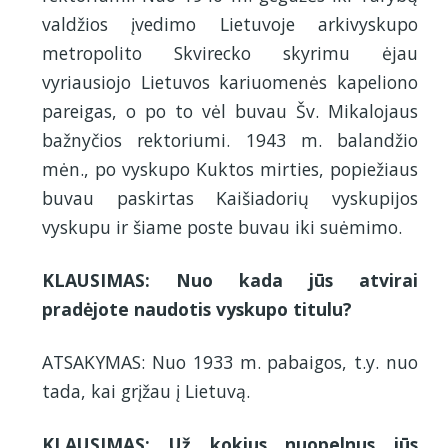
valdžios įvedimo Lietuvoje arkivyskupo
metropolito Skvirecko skyrimu ėjau
vyriausiojo Lietuvos kariuomenės kapeliono
pareigas, o po to vėl buvau Šv. Mikalojaus
bažnyčios rektoriumi. 1943 m. balandžio
mėn., po vyskupo Kuktos mirties, popiežiaus
buvau paskirtas Kaišiadorių vyskupijos
vyskupu ir šiame poste buvau iki suėmimo.
KLAUSIMAS: Nuo kada jūs atvirai
pradėjote naudotis vyskupo titulu?
ATSAKYMAS: Nuo 1933 m. pabaigos, t.y. nuo
tada, kai grįžau į Lietuvą.
KLAUSIMAS: Už kokius nuopelnus jūs