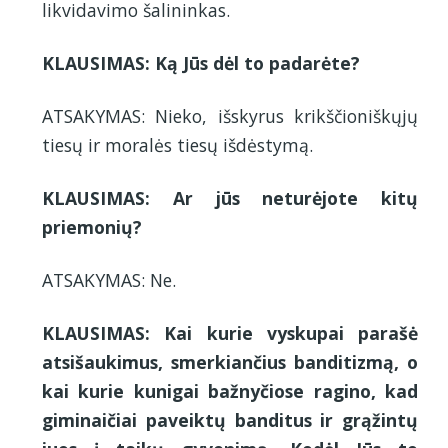
likvidavimo šalininkas.
KLAUSIMAS: Ką Jūs dėl to padarėte?
ATSAKYMAS: Nieko, išskyrus krikščioniškųjų
tiesų ir moralės tiesų išdėstymą.
KLAUSIMAS: Ar jūs neturėjote kitų
priemonių?
ATSAKYMAS: Ne.
KLAUSIMAS: Kai kurie vyskupai parašė
atsišaukimus, smerkiančius banditizmą, o
kai kurie kunigai bažnyčiose ragino, kad
giminaičiai paveiktų banditus ir grąžintų