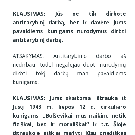
KLAUSIMAS: Jūs ne tik dirbote
antitarybinį darbą, bet ir davėte Jums
pavaldiems kunigams nurodymus dirbti
antitarybinį darbą.
ATSAKYMAS: Antitarybinio darbo aš
nedirbau, todėl negalėjau duoti nurodymų
dirbti tokį darbą man pavaldiems
kunigams.
KLAUSIMAS: Jums skaitoma ištrauka iš
Jūsų 1943 m. liepos 12 d. cirkuliaro
kunigams: „Bolševikai mus naikino netik
fiziškai, bet ir morališkai“ ir t.t. Šioje
ištraukoje aiškiai matyti Jūsų priešiškas