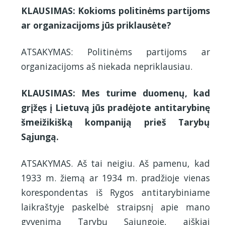
KLAUSIMAS: Kokioms politinėms partijoms
ar organizacijoms jūs priklausėte?
ATSAKYMAS: Politinėms partijoms ar
organizacijoms aš niekada nepriklausiau.
KLAUSIMAS: Mes turime duomenų, kad
grįžęs į Lietuvą jūs pradėjote antitarybinę
šmeižikišką kompaniją prieš Tarybų
Sąjungą.
ATSAKYMAS. Aš tai neigiu. Aš pamenu, kad
1933 m. žiemą ar 1934 m. pradžioje vienas
korespondentas iš Rygos antitarybiniame
laikraštyje paskelbė straipsnį apie mano
gyvenimą Tarybų Sąjungoje, aiškiai