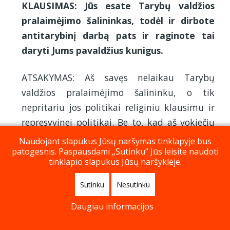
KLAUSIMAS: Jūs esate Tarybų valdžios
pralaimėjimo šalininkas, todėl ir dirbote
antitarybinį darbą pats ir raginote tai
daryti Jums pavaldžius kunigus.
ATSAKYMAS: Aš savęs nelaikau Tarybų
valdžios pralaimėjimo šalininku, o tik
nepritariu jos politikai religiniu klausimu ir
represyvinei politikai. Be to, kad aš vokiečių
okupacijos metais parašiau kelis iš dalies
Naudojant slapukus Jūsų naršymas tinklapyje bus
patogesnis. Paspausdami „Sutinku“ Jūs leisite naudoti
antitarybinio turinio laiškus tikintiesiems, aš
tinklapio slapukus Jūsų naršyklėje.
nieko daugiau prieš Tarybų valdžią nedariau
ir man pavaldžių dvasininkų dirbti
Sutinku
Nesutinku
antitarybinio darbo neraginau, išskyrus tai,
Daugiau informacijos
kad jie skaitė tikintiesiems mano
1
antitarybinio turinio laiškus.
bendrinimų