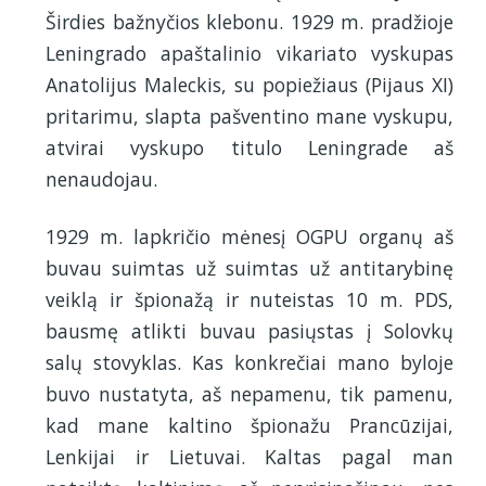
Širdies bažnyčios klebonu. 1929 m. pradžioje
Leningrado apaštalinio vikariato vyskupas
Anatolijus Maleckis, su popiežiaus (Pijaus XI)
pritarimu, slapta pašventino mane vyskupu,
atvirai vyskupo titulo Leningrade aš
nenaudojau.
1929 m. lapkričio mėnesį OGPU organų aš
buvau suimtas už suimtas už antitarybinę
veiklą ir špionažą ir nuteistas 10 m. PDS,
bausmę atlikti buvau pasiųstas į Solovkų
salų stovyklas. Kas konkrečiai mano byloje
buvo nustatyta, aš nepamenu, tik pamenu,
kad mane kaltino špionažu Prancūzijai,
Lenkijai ir Lietuvai. Kaltas pagal man