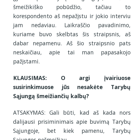
šmeižikiško pobūdžio, tačiau to
korespondento aš nepažįstu ir jokio interviu
jam nedaviau. Laikraščio pavadinimo,
kuriame buvo skelbtas šis straipsnis, aš
dabar nepamenu. Aš šio straipsnio pats
neskaičiau, apie tai man papasakojo
pažįstami.
KLAUSIMAS: O argi įvairiuose
susirinkimuose jūs nesakėte Tarybų
Sąjungą šmeižiančių kalbų?
ATSAKYMAS: Gali būti, kad aš kada nors
dalijausi prisiminimais apie buvimą Tarybų
Sąjungoje, bet kiek pamenu, Tarybų
Sąjungos nešmeižiau.