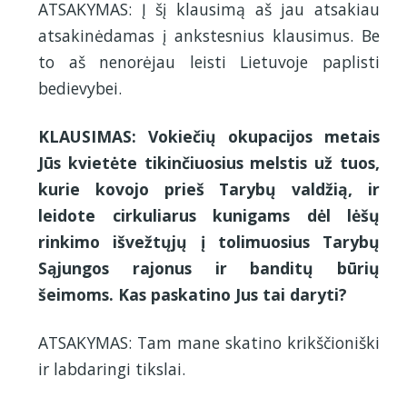
ATSAKYMAS: Į šį klausimą aš jau atsakiau
atsakinėdamas į ankstesnius klausimus. Be
to aš nenorėjau leisti Lietuvoje paplisti
bedievybei.
KLAUSIMAS: Vokiečių okupacijos metais
Jūs kvietėte tikinčiuosius melstis už tuos,
kurie kovojo prieš Tarybų valdžią, ir
leidote cirkuliarus kunigams dėl lėšų
rinkimo išvežtųjų į tolimuosius Tarybų
Sąjungos rajonus ir banditų būrių
šeimoms. Kas paskatino Jus tai daryti?
ATSAKYMAS: Tam mane skatino krikščioniški
ir labdaringi tikslai.