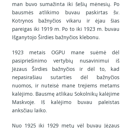
man buvo sumažinta iki šešių mėnesių. Po
bausmės atlikimo buvau paskirtas šv.
Kotrynos bažnyčios vikaru ir ėjau šias
pareigas iki 1919 m. Po to iki 1923 m. buvau
Išganytojo Širdies bažnyčios klebonu.
1923 metais OGPU mane suėmė dėl
pasipriešinimo vertybių nusavinimui iš
Jėzaus Širdies bažnyčios ir dėl to, kad
nepasirašiau sutarties dėl bažnyčios
nuomos, ir nuteisė mane trejiems metams
kalėjimo. Bausmę atlikau Sokolnikų kalėjime
Maskvoje. Iš kalėjimo buvau paleistas
anksčiau laiko.
Nuo 1925 iki 1929 metų vėl buvau Jėzaus