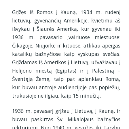
Grįžęs iš Romos į Kauną, 1934 m. rudenį
lietuvių, gyvenančių Amerikoje, kvietimu aš
išvykau į Šiaurės Ameriką, kur gyvenau iki
1936 m. pavasario įvairiuose miestuose:
Čikagoje, Niujorke ir kituose, atlikau apeigas
katalikų bažnyčiose kaip vyskupas svečias.
Grįždamas iš Amerikos į Lietuvą, užvažiavau į
Helijono miestą (Egiptas) ir į Palestiną –
Šventąją Žemę, taip pat aplankiau Romą,
kur buvau antroje audiencijoje pas popiežių,
trukusioje ne ilgiau, kaip 15 minučių.
1936 m. pavasarį grįžau į Lietuvą, į Kauną, ir
buvau paskirtas Šv. Mikalojaus bažnyčios
rektoriumi. Nuo 1940 m. gegužės iki Tarybų