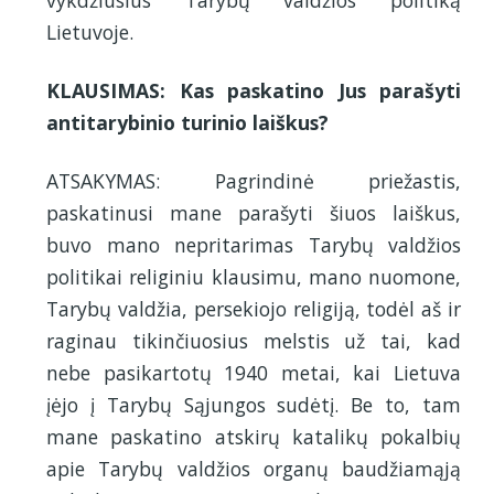
vykdžiusius Tarybų valdžios politiką
Lietuvoje.
KLAUSIMAS: Kas paskatino Jus parašyti
antitarybinio turinio laiškus?
ATSAKYMAS: Pagrindinė priežastis,
paskatinusi mane parašyti šiuos laiškus,
buvo mano nepritarimas Tarybų valdžios
politikai religiniu klausimu, mano nuomone,
Tarybų valdžia, persekiojo religiją, todėl aš ir
raginau tikinčiuosius melstis už tai, kad
nebe pasikartotų 1940 metai, kai Lietuva
įėjo į Tarybų Sąjungos sudėtį. Be to, tam
mane paskatino atskirų katalikų pokalbių
apie Tarybų valdžios organų baudžiamąją