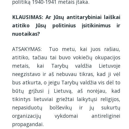
politiką 1940-1941 metais įtaka.
KLAUSIMAS: Ar Jūsų antitarybiniai laiškai
atitiko Jūsų politinius įsitikinimus ir
nuotaikas?
ATSAKYMAS: Tuo metu, kai juos rašiau,
atitiko, tačiau tai buvo vokiečių okupacijos
metais, kai Tarybų valdžia Lietuvoje
neegzistavo ir aš nebuvau tikras, kad ji vėl
bus atkurta, o jeigu Tarybų valdžia vis dėl to
būtų grįžusi į Lietuvą, aš norėjau, kad
tikintys lietuviai griežtai laikytųsi religijos,
nepasiduotų bolševikų ir jų sukurtų
organizacijų vykdomai antireliginei
propagandai.