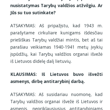
nusistatymas Tarybų valdžios atžvilgiu. Ar
Jūs su tuo sutinkate?
ATSAKYMAS: Aš pripažįstu, kad 1943 m.
parašytame cirkuliare kunigams išdėsčiau
priešiškas Tarybų valdžiai mintis, bet aš tai
parašiau veikiamas 1940-1941 metų įvykių
įspūdžių, kai Tarybų valdžios organai išvežė
iš Lietuvos didelę dalį lietuvių.
KLAUSIMAS: Iš Lietuvos buvo išvežti
asmenys, dirbę antitarybinį darbą.
ATSAKYMAS: Aš susidariau nuomonę, kad
Tarybų valdžios organai išvežė iš Lietuvos ir
asmenis, nepriklausiusius antitarybiniams