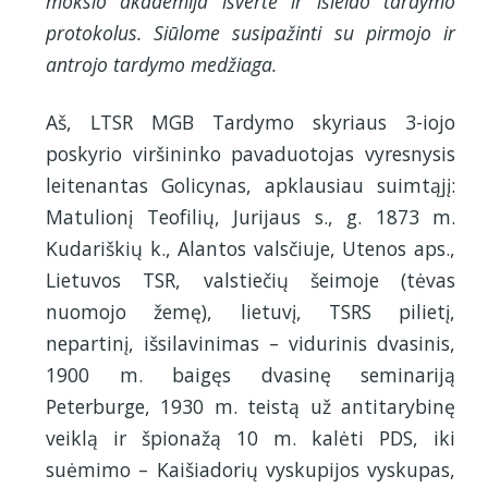
mokslo akademija išvertė ir išleido tardymo
protokolus. Siūlome susipažinti su pirmojo ir
antrojo tardymo medžiaga.
Aš, LTSR MGB Tardymo skyriaus 3-iojo
poskyrio viršininko pavaduotojas vyresnysis
leitenantas Golicynas, apklausiau suimtąjį:
Matulionį Teofilių, Jurijaus s., g. 1873 m.
Kudariškių k., Alantos valsčiuje, Utenos aps.,
Lietuvos TSR, valstiečių šeimoje (tėvas
nuomojo žemę), lietuvį, TSRS pilietį,
nepartinį, išsilavinimas – vidurinis dvasinis,
1900 m. baigęs dvasinę seminariją
Peterburge, 1930 m. teistą už antitarybinę
veiklą ir špionažą 10 m. kalėti PDS, iki
suėmimo – Kaišiadorių vyskupijos vyskupas,