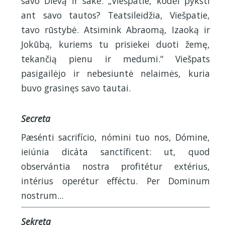
savo Dievą ir sakė: „Viešpatie, kodėl pyksti
ant savo tautos? Teatsileidžia, Viešpatie,
tavo rūstybė. Atsimink Abraomą, Izaoką ir
Jokūbą, kuriems tu prisiekei duoti žemę,
tekančią pienu ir medumi.“ Viešpats
pasigailėjo ir nebesiuntė nelaimės, kuria
buvo grasinęs savo tautai.
Secreta
Pæsénti sacrifício, nómini tuo nos, Dómine,
ieiúnia dicáta sanctíficent: ut, quod
observántia nostra profitétur extérius,
intérius operétur efféctu. Per Dominum
nostrum...
Sekreta