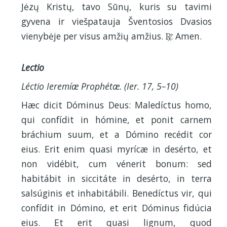
Jėzų Kristų, tavo Sūnų, kuris su tavimi
gyvena ir viešpatauja Šventosios Dvasios
vienybėje per visus amžių amžius.
. Amen.
R
Lectio
Léctio Ieremíæ Prophétæ. (Ier. 17, 5–10)
Hæc dicit Dóminus Deus: Maledíctus homo,
qui confídit in hómine, et ponit carnem
bráchium suum, et a Dómino recédit cor
eius. Erit enim quasi myrícæ in desérto, et
non vidébit, cum vénerit bonum: sed
habitábit in siccitáte in desérto, in terra
salsúginis et inhabitábili. Benedíctus vir, qui
confídit in Dómino, et erit Dóminus fidúcia
eius. Et erit quasi lignum, quod