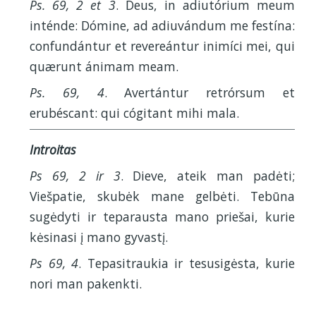
Ps. 69, 2 et 3
. Deus, in adiutórium meum
inténde: Dómine, ad adiuvándum me festína:
confundántur et revereántur inimíci mei, qui
quærunt ánimam meam.
Ps. 69, 4
. Avertántur retrórsum et
erubéscant: qui cógitant mihi mala.
Introitas
Ps 69, 2 ir 3
. Dieve, ateik man padėti;
Viešpatie, skubėk mane gelbėti. Tebūna
sugėdyti ir teparausta mano priešai, kurie
kėsinasi į mano gyvastį.
Ps 69, 4
. Tepasitraukia ir tesusigėsta, kurie
nori man pakenkti.