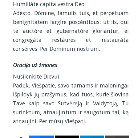
Humiliáte cápita vestra Deo.
Adésto, Dómine, fámulis tuis, et perpétuam
benignitátem largíre poscéntibus: ut iis, qui
te auctóre et gubernatóre gloriántur, ei
congregáta restáures et restauráta
consérves. Per Dominum nostrum...
Oracija už žmones
Nusilenkite Dievui.
Padėk, Viešpatie, savo tarnams ir maloningai
išpildyk jų prašymus, kad tuos, kurie šlovina
Tave kaip savo Sutvėrėją ir Valdytoją, Tu
surinktum, atnaujintum ir saugotum tai, ką
atnaujini. Per mūsų Viešpatį...