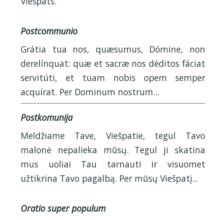
Viešpats.
Postcommunio
Grátia tua nos, quæsumus, Dómine, non
derelínquat: quæ et sacræ nos déditos fáciat
servitúti, et tuam nobis opem semper
acquírat. Per Dominum nostrum...
Postkomunija
Meldžiame Tave, Viešpatie, tegul Tavo
malonė nepalieka mūsų. Tegul ji skatina
mus uoliai Tau tarnauti ir visuomet
užtikrina Tavo pagalbą. Per mūsų Viešpatį...
Oratio super populum