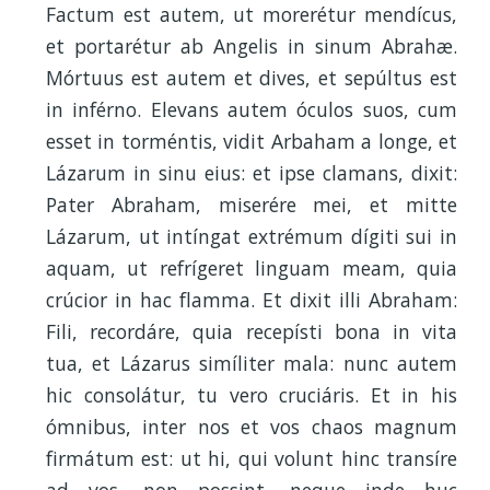
Factum est autem, ut morerétur mendícus,
et portarétur ab Angelis in sinum Abrahæ.
Mórtuus est autem et dives, et sepúltus est
in inférno. Elevans autem óculos suos, cum
esset in torméntis, vidit Arbaham a longe, et
Lázarum in sinu eius: et ipse clamans, dixit:
Pater Abraham, miserére mei, et mitte
Lázarum, ut intíngat extrémum dígiti sui in
aquam, ut refrígeret linguam meam, quia
crúcior in hac flamma. Et dixit illi Abraham:
Fili, recordáre, quia recepísti bona in vita
tua, et Lázarus simíliter mala: nunc autem
hic consolátur, tu vero cruciáris. Et in his
ómnibus, inter nos et vos chaos magnum
firmátum est: ut hi, qui volunt hinc transíre