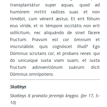
transplantátur super aquas, quod ad
humórem mittit radíces suas: et non
timébit, cum vénerit æstus. Et erit fólium
eius víride, et in témpore siccitátis non erit
sollícitum, nec aliquándo de sinet fácere
fructum. Pravum est cor ómnium et
inscrutábile: quis cognóscet illud? Ego
Dóminus scrutans cor, et probans renes: qui
do unicuique iuxta viam suam, et iuxta
fructum adinventiónum suárum: dicit
Dóminus omnípotens.
Skaitinys
Skaitinys iš pranašo Jeremijo knygos. (Jer 17, 5–
10)