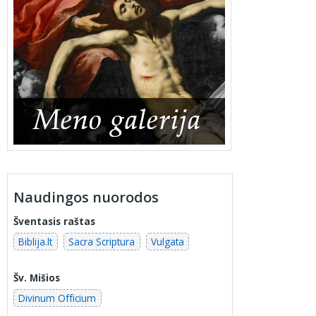
Naudingos nuorodos
Šventasis raštas
Biblija.lt
Sacra Scriptura
Vulgata
Šv. Mišios
Divinum Officium