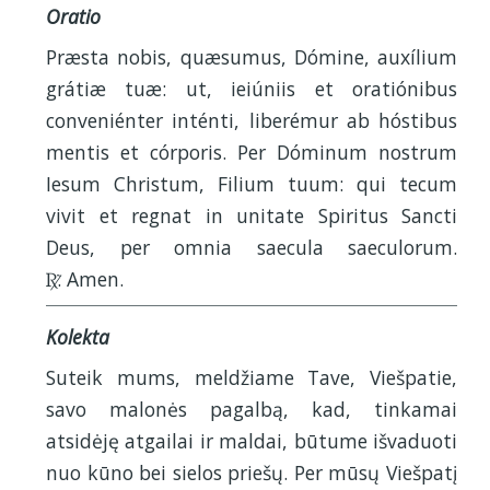
Oratio
Præsta nobis, quæsumus, Dómine, auxílium
grátiæ tuæ: ut, ieiúniis et oratiónibus
conveniénter inténti, liberémur ab hóstibus
mentis et córporis. Per Dóminum nostrum
Iesum Christum, Filium tuum: qui tecum
vivit et regnat in unitate Spiritus Sancti
Deus, per omnia saecula saeculorum.
. Amen.
R
Kolekta
Suteik mums, meldžiame Tave, Viešpatie,
savo malonės pagalbą, kad, tinkamai
atsidėję atgailai ir maldai, būtume išvaduoti
nuo kūno bei sielos priešų. Per mūsų Viešpatį