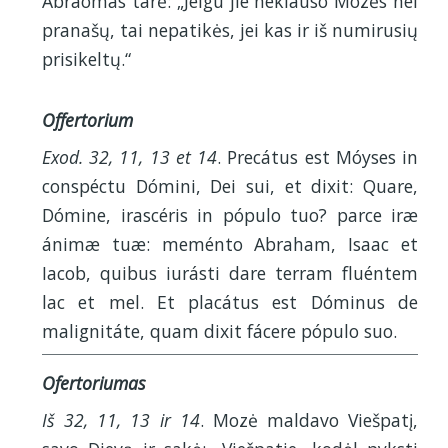
Abraomas tarė: „Jeigu jie neklauso Mozės nei
pranašų, tai nepatikės, jei kas ir iš numirusių
prisikeltų.“
Offertorium
Exod. 32, 11, 13 et 14
. Precátus est Móyses in
conspéctu Dómini, Dei sui, et dixit: Quare,
Dómine, irascéris in pópulo tuo? parce iræ
ánimæ tuæ: meménto Abraham, Isaac et
Iacob, quibus iurásti dare terram fluéntem
lac et mel. Et placátus est Dóminus de
malignitáte, quam dixit fácere pópulo suo.
Ofertoriumas
Iš 32, 11, 13 ir 14
. Mozė maldavo Viešpatį,