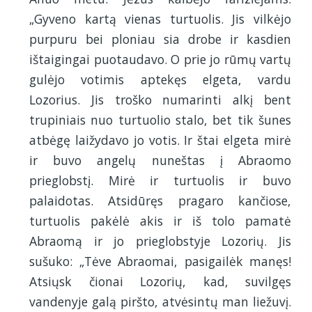
„Gyveno kartą vienas turtuolis. Jis vilkėjo
purpuru bei ploniau sia drobe ir kasdien
ištaigingai puotaudavo. O prie jo rūmų vartų
gulėjo votimis aptekęs elgeta, vardu
Lozorius. Jis troško numarinti alkį bent
trupiniais nuo turtuolio stalo, bet tik šunes
atbėgę laižydavo jo votis. Ir štai elgeta mirė
ir buvo angelų nuneštas į Abraomo
prieglobstį. Mirė ir turtuolis ir buvo
palaidotas. Atsidūręs pragaro kančiose,
turtuolis pakėlė akis ir iš tolo pamatė
Abraomą ir jo prieglobstyje Lozorių. Jis
sušuko: „Tėve Abraomai, pasigailėk manęs!
Atsiųsk čionai Lozorių, kad, suvilgęs
vandenyje galą piršto, atvėsintų man liežuvį.