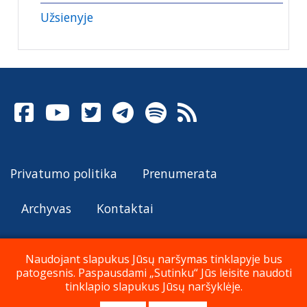
Užsienyje
Privatumo politika
Prenumerata
Archyvas
Kontaktai
Naudojant slapukus Jūsų naršymas tinklapyje bus
patogesnis. Paspausdami „Sutinku“ Jūs leisite naudoti
© Katalikų Tradicija 2026
tinklapio slapukus Jūsų naršyklėje.