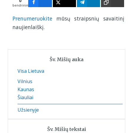
0
bendrinimų
Prenumeruokite
mūsų straipsnių savaitinį
naujienlaiškį.
Šv. Mišių auka
Visa Lietuva
Vilnius
Kaunas
Šiauliai
Užsienyje
Šv. Mišių tekstai