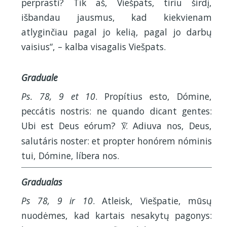
perprasti? Tik aš, Viešpats, tiriu širdį,
išbandau jausmus, kad kiekvienam
atlyginčiau pagal jo kelią, pagal jo darbų
vaisius“, – kalba visagalis Viešpats.
Graduale
Ps. 78, 9 et 10
. Propítius esto, Dómine,
peccátis nostris: ne quando dicant gentes:
Ubi est Deus eórum?
. Adiuva nos, Deus,
V
salutáris noster: et propter honórem nóminis
tui, Dómine, líbera nos.
Gradualas
Ps 78, 9 ir 10
. Atleisk, Viešpatie, mūsų
nuodėmes, kad kartais nesakytų pagonys: