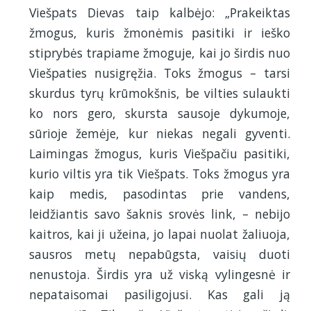
Viešpats Dievas taip kalbėjo: „Prakeiktas
žmogus, kuris žmonėmis pasitiki ir ieško
stiprybės trapiame žmoguje, kai jo širdis nuo
Viešpaties nusigręžia. Toks žmogus – tarsi
skurdus tyrų krūmokšnis, be vilties sulaukti
ko nors gero, skursta sausoje dykumoje,
sūrioje žemėje, kur niekas negali gyventi.
Laimingas žmogus, kuris Viešpačiu pasitiki,
kurio viltis yra tik Viešpats. Toks žmogus yra
kaip medis, pasodintas prie vandens,
leidžiantis savo šaknis srovės link, – nebijo
kaitros, kai ji užeina, jo lapai nuolat žaliuoja,
sausros metų nepabūgsta, vaisių duoti
nenustoja. Širdis yra už viską vylingesnė ir
nepataisomai pasiligojusi. Kas gali ją