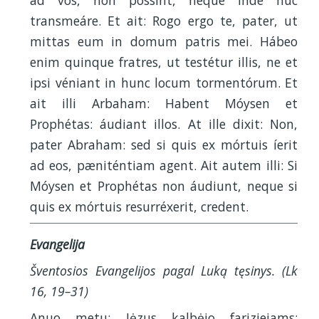
ad vos, non possint, neque inde huc
transmeáre. Et ait: Rogo ergo te, pater, ut
mittas eum in domum patris mei. Hábeo
enim quinque fratres, ut testétur illis, ne et
ipsi véniant in hunc locum tormentórum. Et
ait illi Arbaham: Habent Móysen et
Prophétas: áudiant illos. At ille dixit: Non,
pater Abraham: sed si quis ex mórtuis íerit
ad eos, pæniténtiam agent. Ait autem illi: Si
Móysen et Prophétas non áudiunt, neque si
quis ex mórtuis resurréxerit, credent.
Evangelija
Šventosios Evangelijos pagal Luką tęsinys. (Lk
16, 19–31)
Anuo metu: Jėzus kalbėjo fariziejams: