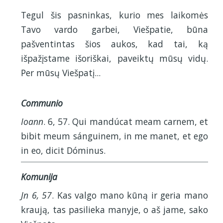
Tegul šis pasninkas, kurio mes laikomės
Tavo vardo garbei, Viešpatie, būna
pašventintas šios aukos, kad tai, ką
išpažįstame išoriškai, paveiktų mūsų vidų.
Per mūsų Viešpatį...
Communio
Ioann
. 6, 57. Qui mandúcat meam carnem, et
bibit meum sánguinem, in me manet, et ego
in eo, dicit Dóminus.
Komunija
Jn 6, 57
. Kas valgo mano kūną ir geria mano
kraują, tas pasilieka manyje, o aš jame, sako