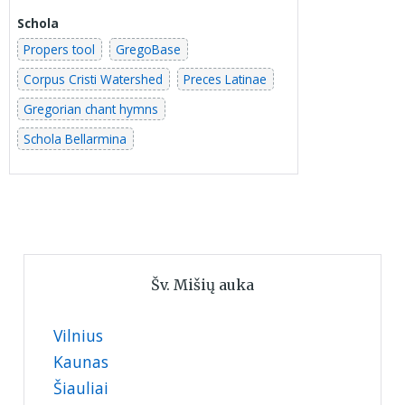
Schola
Propers tool
GregoBase
Corpus Cristi Watershed
Preces Latinae
Gregorian chant hymns
Schola Bellarmina
Šv. Mišių auka
Vilnius
Kaunas
Šiauliai