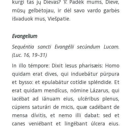
kurgi tas jų Dievas?
. Padėk mums, Dieve,
V
mūsų gelbėtojau, ir dėl savo vardo garbės
išvaduok mus, Viešpatie.
Evangelium
Sequéntia sancti Evangélii secúndum Lucam.
(Luc. 16, 19–31)
In illo témpore: Dixit Iesus pharisæis: Homo
quidam erat dives, qui induebátur púrpura
et bysso: et epulabátur cotídie spléndide. Et
erat quidam mendícus, nómine Lázarus, qui
iacébat ad iánuam eius, ulcéribus plenus,
cúpiens saturári de micis, quæ cadébant de
mensa dívitis, et nemo illi dabat: sed et
canes veniébant et lingébant úlcera eius.