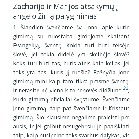
Zacharijo ir Marijos atsakymų į
angelo žinią palyginimas
1. Šiandien švenčiame šv. Jono, apie kurio
gimimą su nuostaba girdėjome skaitant
Evangeliją, šventę. Kokia turi būti teisėjo
šlovė, jei tokia didelė yra skelbėjo šlovė?
Koks turi būti tas, kuris ateis kaip kelias, jei
toks yra tas, kuris jį ruošia? Bažnyčia Jono
gimimą mini kaip tam tikra prasme šventą;
[2]
ir nerasite nė vieno kito senovės didžiūno
,
kurio gimimą oficialiai švęstume. Švenčiame
Jono gimimą, taip pat švenčiame ir Kristaus
gimimą. Šio klausimo negalime praleisti pro
ausis, ir jei galbūt nesugebėsiu jo paaiškinti
taip, kaip nusipelno toks svarbus dalykas, vis