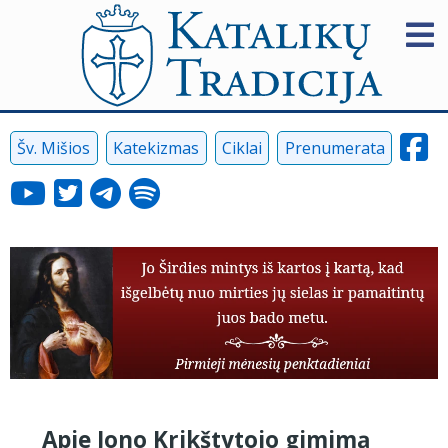
Šv. Mišios
Katekizmas
Ciklai
Prenumerata
Apie Jono Krikštytojo gimimą