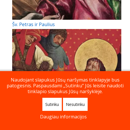
Šv. Petras ir Paulius
Naudojant slapukus Jūsų naršymas tinklapyje bus
patogesnis. Paspausdami „Sutinku“ Jūs leisite naudoti
tinklapio slapukus Jūsų naršyklėje.
Sutinku
Nesutinku
Šv. Tomas Beketas – vyskupiškos tvirtybės
Daugiau informacijos
pavyzdys