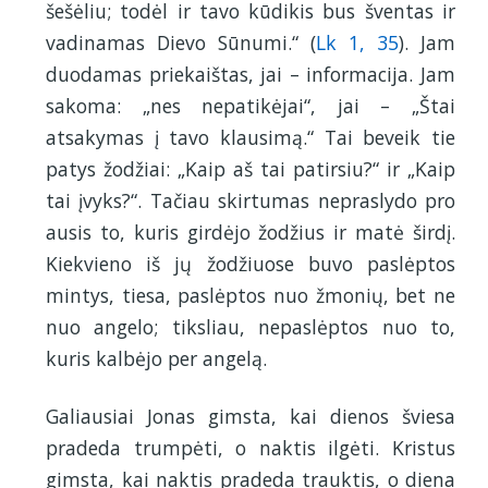
šešėliu; todėl ir tavo kūdikis bus šventas ir
vadinamas Dievo Sūnumi.“ (
Lk 1, 35
). Jam
duodamas priekaištas, jai – informacija. Jam
sakoma: „nes nepatikėjai“, jai – „Štai
atsakymas į tavo klausimą.“ Tai beveik tie
patys žodžiai: „Kaip aš tai patirsiu?“ ir „Kaip
tai įvyks?“. Tačiau skirtumas nepraslydo pro
ausis to, kuris girdėjo žodžius ir matė širdį.
Kiekvieno iš jų žodžiuose buvo paslėptos
mintys, tiesa, paslėptos nuo žmonių, bet ne
nuo angelo; tiksliau, nepaslėptos nuo to,
kuris kalbėjo per angelą.
Galiausiai Jonas gimsta, kai dienos šviesa
pradeda trumpėti, o naktis ilgėti. Kristus
gimsta, kai naktis pradeda trauktis, o diena