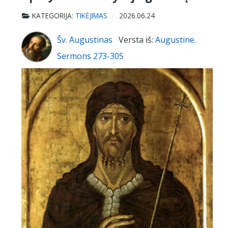
KATEGORIJA:
TIKĖJIMAS
2026.06.24
Šv. Augustinas
Versta iš:
Augustine.
Sermons 273-305