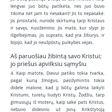
lengvai juo būtų patikėta, nes juo buvo
tikima net jam to nesakant! Jis to nepasakė:
jis prisistatė, nurodė skirtumą tarp Kristaus
ir savęs, nusižemino. Jis matė, kur slypi jo
išgelbėjimas, jis suprato, kad yra žiburys, ir
bijojo, kad jo neužpūstų puikybės vėjas.
Aš paruošiau žibintą savo Kristui;
jo priešus apvilksiu sąmyšiu
4. Kaip matote, Dievui patiko tokia tvarka,
pagal kurią žmogus, pasižymintis tokia
didele malone, kad jį būtų galima laikyti
Kristumi, turėtų liudyti Kristų. Žodžiu, tarp
gimusiųjų iš moterų, kaip sakė pats Kristus,
nebuvo didesnio už Joną Krikštytoją