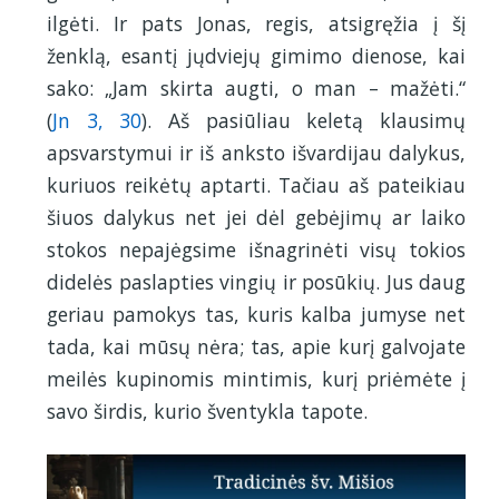
ilgėti. Ir pats Jonas, regis, atsigręžia į šį
ženklą, esantį jųdviejų gimimo dienose, kai
sako: „Jam skirta augti, o man – mažėti.“
(
Jn 3, 30
). Aš pasiūliau keletą klausimų
apsvarstymui ir iš anksto išvardijau dalykus,
kuriuos reikėtų aptarti. Tačiau aš pateikiau
šiuos dalykus net jei dėl gebėjimų ar laiko
stokos nepajėgsime išnagrinėti visų tokios
didelės paslapties vingių ir posūkių. Jus daug
geriau pamokys tas, kuris kalba jumyse net
tada, kai mūsų nėra; tas, apie kurį galvojate
meilės kupinomis mintimis, kurį priėmėte į
savo širdis, kurio šventykla tapote.