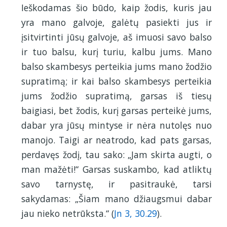
Ieškodamas šio būdo, kaip žodis, kuris jau
yra mano galvoje, galėtų pasiekti jus ir
įsitvirtinti jūsų galvoje, aš imuosi savo balso
ir tuo balsu, kurį turiu, kalbu jums. Mano
balso skambesys perteikia jums mano žodžio
supratimą; ir kai balso skambesys perteikia
jums žodžio supratimą, garsas iš tiesų
baigiasi, bet žodis, kurį garsas perteikė jums,
dabar yra jūsų mintyse ir nėra nutolęs nuo
manojo. Taigi ar neatrodo, kad pats garsas,
perdavęs žodį, tau sako: „Jam skirta augti, o
man mažėti!“ Garsas suskambo, kad atliktų
savo tarnystę, ir pasitraukė, tarsi
sakydamas: „Šiam mano džiaugsmui dabar
jau nieko netrūksta.“ (
Jn 3, 30.29
).