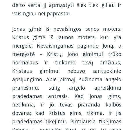
dėlto verta jį apmąstyti šiek tiek giliau ir
vaisingiau nei paprastai.
Jonas gimė iš nevaisingos senos moters;
Kristus gimė iš jaunos moters, kuri yra
mergelė. Nevaisingumas pagimdo Joną, o
mergystė – Kristų. Jono gimimui trūko
normalaus ir tinkamo tėvų amžiaus,
Kristaus gimimui nebuvo santuokinio
apsijungimo. Apie pirmąjį sužinoma angelo
pranešimu, sulig angelo apreiškimu
pradedamas antrasis. Kad Jonas gims,
netikima, ir jo tėvas praranda kalbos
dovaną; kad Kristus gims, tikima, ir jis
pradedamas tikėjimu. Pirmiausia tikėjimas
įžengia į mergelės širdį, o po to seka