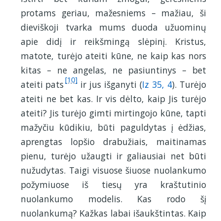
protams geriau, mažesniems – mažiau, ši
dieviškoji tvarka mums duoda užuominų
apie didį ir reikšmingą slėpinį. Kristus,
matote, turėjo ateiti kūne, ne kaip kas nors
kitas – ne angelas, ne pasiuntinys – bet
[10]
ateiti pats
ir jus išganyti (
Iz 35, 4
). Turėjo
ateiti ne bet kas. Ir vis dėlto, kaip Jis turėjo
ateiti? Jis turėjo gimti mirtingojo kūne, tapti
mažyčiu kūdikiu, būti paguldytas į ėdžias,
aprengtas lopšio drabužiais, maitinamas
pienu, turėjo užaugti ir galiausiai net būti
nužudytas. Taigi visuose šiuose nuolankumo
požymiuose iš tiesų yra kraštutinio
nuolankumo modelis. Kas rodo šį
nuolankumą? Kažkas labai išaukštintas. Kaip