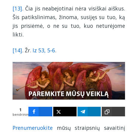
[13]
. Čia jis neabejotinai nėra visiškai aiškus.
Šis patikslinimas, žinoma, susijęs su tuo, ką
jis prisiėmė, o ne su tuo, kuo neturėjome
likti.
[14]
. Žr.
Iz 53, 5-6
.
1
bendrinimų
1
Prenumeruokite
mūsų straipsnių savaitinį