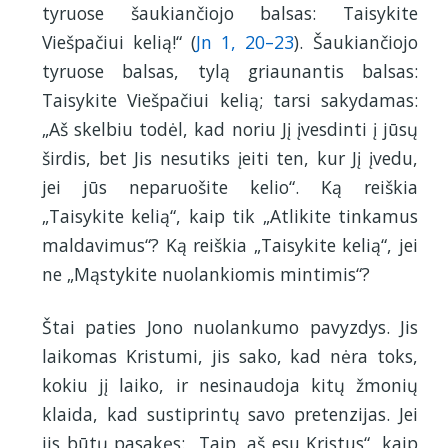
tyruose šaukiančiojo balsas: Taisykite
Viešpačiui kelią!“ (
Jn 1, 20–23
). Šaukiančiojo
tyruose balsas, tylą griaunantis balsas:
Taisykite Viešpačiui kelią; tarsi sakydamas:
„Aš skelbiu todėl, kad noriu Jį įvesdinti į jūsų
širdis, bet Jis nesutiks įeiti ten, kur Jį įvedu,
jei jūs neparuošite kelio“. Ką reiškia
„Taisykite kelią“, kaip tik „Atlikite tinkamus
maldavimus“? Ką reiškia „Taisykite kelią“, jei
ne „Mąstykite nuolankiomis mintimis“?
Štai paties Jono nuolankumo pavyzdys. Jis
laikomas Kristumi, jis sako, kad nėra toks,
kokiu jį laiko, ir nesinaudoja kitų žmonių
klaida, kad sustiprintų savo pretenzijas. Jei
jis būtų pasakęs: „Taip, aš esu Kristus“, kaip