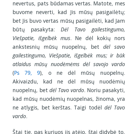
nevertus, pats būdamas vertas. Matote, mes
buvome neverti, kad Jis mūsų pasigailėtų;
bet Jis buvo vertas mūsų pasigailėti, kad Jam
būtų pasakyta:
Dėl Tavo gailestingumo,
Viešpatie, išgelbėk mus
. Ne dėl kokių nors
ankstesnių mūsų nuopelnų, bet
dėl savo
gailestingumo, Viešpatie, išgelbėk mus; ir būk
atlaidus mūsų nuodėmėms dėl savojo vardo
(
Ps 79, 9
), o ne dėl mūsų nuopelnų.
Akivaizdu, kad ne dėl mūsų nuodėmių
nuopelnų, bet
dėl Tavo vardo
. Noriu pasakyti,
kad mūsų nuodėmių nuopelnas, žinoma, yra
ne atlygis, bet kerštas. Taigi todėl
dėl Tavo
vardo
.
Štai tie, pas kuriuos jis atėjo, štai didybė to,