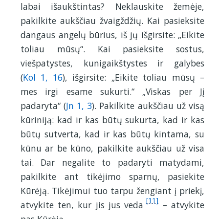
labai išaukštintas? Neklauskite žemėje,
pakilkite aukščiau žvaigždžių. Kai pasieksite
dangaus angelų būrius, iš jų išgirsite: „Eikite
toliau mūsų“. Kai pasieksite sostus,
viešpatystes, kunigaikštystes ir galybes
(
Kol 1, 16
), išgirsite: „Eikite toliau mūsų –
mes irgi esame sukurti.“ „Viskas per Jį
padaryta“ (
Jn 1, 3
). Pakilkite aukščiau už visą
kūriniją: kad ir kas būtų sukurta, kad ir kas
būtų sutverta, kad ir kas būtų kintama, su
kūnu ar be kūno, pakilkite aukščiau už visa
tai. Dar negalite to padaryti matydami,
pakilkite ant tikėjimo sparnų, pasiekite
Kūrėją. Tikėjimui tuo tarpu žengiant į priekį,
[11]
atvykite ten, kur jis jus veda
– atvykite