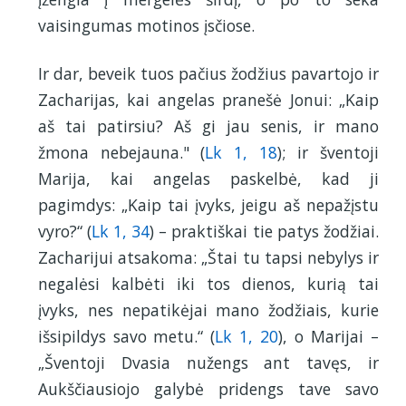
vaisingumas motinos įsčiose.
Ir dar, beveik tuos pačius žodžius pavartojo ir
Zacharijas, kai angelas pranešė Jonui: „Kaip
aš tai patirsiu? Aš gi jau senis, ir mano
žmona nebejauna." (
Lk 1, 18
); ir šventoji
Marija, kai angelas paskelbė, kad ji
pagimdys: „Kaip tai įvyks, jeigu aš nepažįstu
vyro?“ (
Lk 1, 34
) – praktiškai tie patys žodžiai.
Zacharijui atsakoma: „Štai tu tapsi nebylys ir
negalėsi kalbėti iki tos dienos, kurią tai
įvyks, nes nepatikėjai mano žodžiais, kurie
išsipildys savo metu.“ (
Lk 1, 20
), o Marijai –
„Šventoji Dvasia nužengs ant tavęs, ir
Aukščiausiojo galybė pridengs tave savo