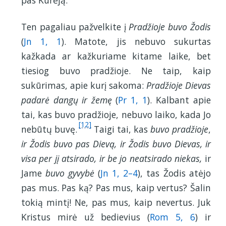
pas Kūrėją.
Ten pagaliau pažvelkite į
Pradžioje buvo Žodis
(
Jn 1, 1
). Matote, jis nebuvo sukurtas
kažkada ar kažkuriame kitame laike, bet
tiesiog buvo pradžioje. Ne taip, kaip
sukūrimas, apie kurį sakoma:
Pradžioje Dievas
padarė dangų ir žemę
(
Pr 1, 1
). Kalbant apie
tai, kas buvo pradžioje, nebuvo laiko, kada Jo
[12]
nebūtų buvę.
Taigi tai, kas
buvo pradžioje
,
ir Žodis buvo pas Dievą, ir Žodis buvo Dievas, ir
visa per jį atsirado, ir be jo neatsirado niekas,
ir
Jame
buvo gyvybė
(
Jn 1, 2–4
), tas Žodis atėjo
pas mus. Pas ką? Pas mus, kaip vertus? Šalin
tokią mintį! Ne, pas mus, kaip nevertus. Juk
Kristus mirė už bedievius (
Rom 5, 6
) ir