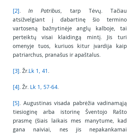
[2]
.
In Patribus
, tarp Tėvų. Tačiau
atsižvelgiant į dabartinę šio termino
vartoseną bažnytinėje anglų kalboje, tai
perteiktų visai klaidingą mintį. Jis turi
omenyje tuos, kuriuos kitur įvardija kaip
patriarchus, pranašus ir apaštalus.
[3]
. Žr.
Lk 1, 41
.
[4]
. Žr.
Lk 1, 57-64
.
[5]
. Augustinas visada pabrėžia vadinamąją
tiesioginę arba istorinę Šventojo Rašto
prasmę (šiais laikais mes manytume, kad
gana naiviai, nes jis nepakankamai