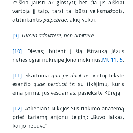
reiškia jausti ar glostyti; bet čia jis aiškiai
vartoja jį taip, tarsi tai būtų veiksmažodis,
atitinkantis
palpebrae
, akių vokai.
[9]
.
Lumen admittere, non amittere
.
[10]
. Dievas; būtent į šią ištrauką Jėzus
netiesiogiai nukreipė Jono mokinius,
Mt 11, 5
.
[11]
. Skaitoma
quo perducit te
, vietoj tekste
esančio
quae perducit te
: su tikėjimu, kuris
eina pirma, jus vesdamas, pasieksite Kūrėją.
[12]
. Atliepiant Nikėjos Susirinkimo anatemą
prieš tariamą arijonų teiginį: „Buvo laikas,
kai jo nebuvo“.