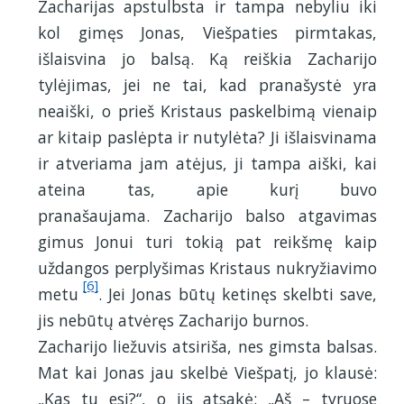
Zacharijas apstulbsta ir tampa nebyliu iki
kol gimęs Jonas, Viešpaties pirmtakas,
išlaisvina jo balsą. Ką reiškia Zacharijo
tylėjimas, jei ne tai, kad pranašystė yra
neaiški, o prieš Kristaus paskelbimą vienaip
ar kitaip paslėpta ir nutylėta? Ji išlaisvinama
ir atveriama jam atėjus, ji tampa aiški, kai
ateina tas, apie kurį buvo
pranašaujama. Zacharijo balso atgavimas
gimus Jonui turi tokią pat reikšmę kaip
uždangos perplyšimas Kristaus nukryžiavimo
[6]
metu
. Jei Jonas būtų ketinęs skelbti save,
jis nebūtų atvėręs Zacharijo burnos.
Zacharijo liežuvis atsiriša, nes gimsta balsas.
Mat kai Jonas jau skelbė Viešpatį, jo klausė:
„Kas tu esi?“, o jis atsakė: „Aš – tyruose