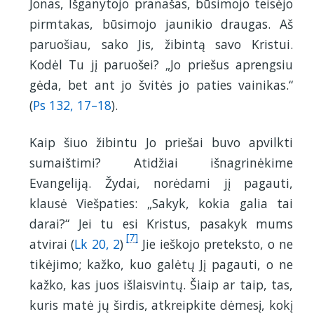
Jonas, Išganytojo pranašas, būsimojo teisėjo
pirmtakas, būsimojo jaunikio draugas. Aš
paruošiau, sako Jis, žibintą savo Kristui.
Kodėl Tu jį paruošei? „Jo priešus aprengsiu
gėda, bet ant jo švitės jo paties vainikas.“
(
Ps 132, 17–18
).
Kaip šiuo žibintu Jo priešai buvo apvilkti
sumaištimi? Atidžiai išnagrinėkime
Evangeliją. Žydai, norėdami jį pagauti,
klausė Viešpaties: „Sakyk, kokia galia tai
darai?“ Jei tu esi Kristus, pasakyk mums
[7]
atvirai (
Lk 20, 2
)
Jie ieškojo preteksto, o ne
tikėjimo; kažko, kuo galėtų Jį pagauti, o ne
kažko, kas juos išlaisvintų. Šiaip ar taip, tas,
kuris matė jų širdis, atkreipkite dėmesį, kokį