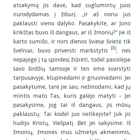
atsakymą jis davė, kad suglumintų juos
nurodydamas į žiburį. „Ir aš noriu jus
paklausti vieno dalyko. Pasakykite, ar Jono
krikštas buvo iš dangaus, ar iš žmonių?“ Jie iš
karto sumišo, ir nors dienos šviesa švietė tik
[8]
švelniai, buvo priversti markstytis
, nes
nepajėgė į tą spindesį žiūrėti, todėl pasislėpė
savo širdžių tamsoje ir ten ėmė svarstyti
tarpusavyje, klupinėdami ir griuvinėdami. Jei
pasakytume, tarė jie sau, nežinodami, kad jų
mintis mato Tas, kuris galėjo matyti – Jei
pasakysime, jog tai iš dangaus, jis mūsų
paklaustų: Tai kodėl juo netikėjote? Juk jis
liudijo Kristų, Viešpatį. Bet jei sakysime: Iš
žmonių, žmonės mus užmėtys akmenimis,