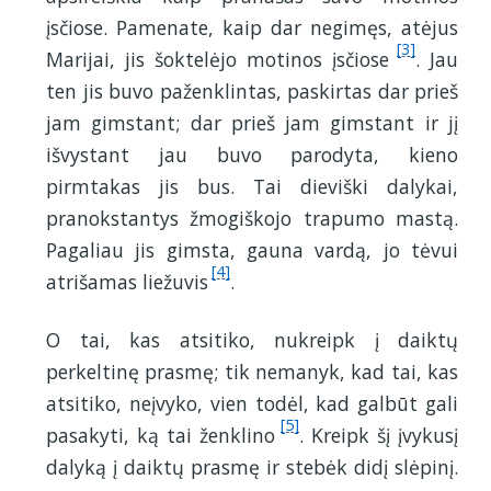
įsčiose. Pamenate, kaip dar negimęs, atėjus
[3]
Marijai, jis šoktelėjo motinos įsčiose
. Jau
ten jis buvo paženklintas, paskirtas dar prieš
jam gimstant; dar prieš jam gimstant ir jį
išvystant jau buvo parodyta, kieno
pirmtakas jis bus. Tai dieviški dalykai,
pranokstantys žmogiškojo trapumo mastą.
Pagaliau jis gimsta, gauna vardą, jo tėvui
[4]
atrišamas liežuvis
.
O tai, kas atsitiko, nukreipk į daiktų
perkeltinę prasmę; tik nemanyk, kad tai, kas
atsitiko, neįvyko, vien todėl, kad galbūt gali
[5]
pasakyti, ką tai ženklino
. Kreipk šį įvykusį
dalyką į daiktų prasmę ir stebėk didį slėpinį.