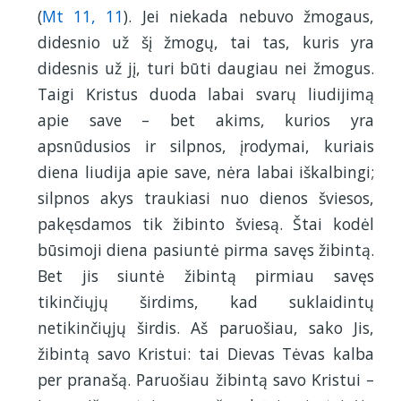
(
Mt 11, 11
). Jei niekada nebuvo žmogaus,
didesnio už šį žmogų, tai tas, kuris yra
didesnis už jį, turi būti daugiau nei žmogus.
Taigi Kristus duoda labai svarų liudijimą
apie save – bet akims, kurios yra
apsnūdusios ir silpnos, įrodymai, kuriais
diena liudija apie save, nėra labai iškalbingi;
silpnos akys traukiasi nuo dienos šviesos,
pakęsdamos tik žibinto šviesą. Štai kodėl
būsimoji diena pasiuntė pirma savęs žibintą.
Bet jis siuntė žibintą pirmiau savęs
tikinčiųjų širdims, kad suklaidintų
netikinčiųjų širdis. Aš paruošiau, sako Jis,
žibintą savo Kristui: tai Dievas Tėvas kalba
per pranašą. Paruošiau žibintą savo Kristui –