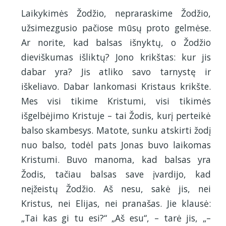
Laikykimės Žodžio, nepraraskime Žodžio,
užsimezgusio pačiose mūsų proto gelmėse.
Ar norite, kad balsas išnyktų, o Žodžio
dieviškumas išliktų? Jono krikštas: kur jis
dabar yra? Jis atliko savo tarnystę ir
iškeliavo. Dabar lankomasi Kristaus krikšte.
Mes visi tikime Kristumi, visi tikimės
išgelbėjimo Kristuje – tai Žodis, kurį perteikė
balso skambesys. Matote, sunku atskirti žodį
nuo balso, todėl pats Jonas buvo laikomas
Kristumi. Buvo manoma, kad balsas yra
Žodis, tačiau balsas save įvardijo, kad
neįžeistų Žodžio. Aš nesu, sakė jis, nei
Kristus, nei Elijas, nei pranašas. Jie klausė:
„Tai kas gi tu esi?“ „Aš esu“, – tarė jis, „–