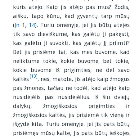
kuris atėjo. Kaip jis atėjo pas mus? Žodis,
aišku, tapo kūnu, kad gyventų tarp mūsų
(
Jn 1, 14
). Turiu omenyje, jei Jis būtų atėjęs
tik savo dieviškume, kas galėtų Jį pakęsti,
kas galėtų Jį suvokti, kas galėtų Jį priimti?
Bet jis prisiėmė tai, kas mes buvome, kad
neliktume tokie, kokie buvome, bet tokie,
kokie buvome iš prigimties, ne dėl savo
[13]
kaltės
, nes, matote, jis atėjo kaip žmogus
pas žmones, tačiau ne todėl, kad atėjo kaip
nusidėjėlis pas nusidėjėlius. Iš šių dviejų
dalykų, žmogiškosios prigimties ir
žmogiškosios kaltės, jis prisiėmė tik vieną ir
išgydė kitą. Turiu omenyje, jei Jis pats būtų
prisiėmęs mūsų kaltę, Jis pats būtų ieškojęs