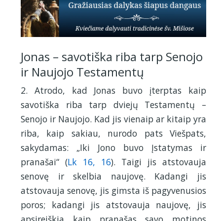
Jonas – savotiška riba tarp Senojo
ir Naujojo Testamentų
2. Atrodo, kad Jonas buvo įterptas kaip
savotiška riba tarp dviejų Testamentų –
Senojo ir Naujojo. Kad jis vienaip ar kitaip yra
riba, kaip sakiau, nurodo pats Viešpats,
sakydamas: „Iki Jono buvo Įstatymas ir
pranašai“ (
Lk 16, 16
). Taigi jis atstovauja
senovę ir skelbia naujovę. Kadangi jis
atstovauja senovę, jis gimsta iš pagyvenusios
poros; kadangi jis atstovauja naujovę, jis
apsireiškia kaip pranašas savo motinos