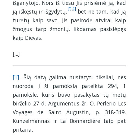
išganytojo. Nors iš tiesų Jis prisiėmė ją, kad
[14]
ją iškęstų ir išgydytų,
bet ne tam, kad ją
turėtų kaip savo. Jis pasirodė atvirai kaip
žmogus tarp žmonių, likdamas pasislėpęs
kaip Dievas.
[...]
[1]
. Šią datą galima nustatyti tiksliai, nes
nuoroda į šį pamokslą pateikta 294, 1
pamoksle, kuris buvo pasakytas tų metų
birželio 27 d. Argumentus žr. O. Perlerio Les
Voyages de Saint Augustin, p. 318-319.
Kunzelmannas ir La Bonnardiere taip pat
pritaria.