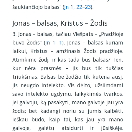
šaukiančiojo balsas“ (
Jn 1, 22–23
).
Jonas – balsas, Kristus – Žodis
3. Jonas – balsas, tačiau Viešpats – „Pradžioje
buvo Žodis“ (
Jn 1, 1
). Jonas – balsas kuriam
laikui, Kristus – amžinasis Žodis pradžioje.
Atimkime žodį, ir kas tada bus balsas? Ten,
kur nėra prasmės – jis bus tik tuščias
triukšmas. Balsas be žodžio tik kutena ausį,
jis neugdo intelekto. Vis dėlto, užsiimdami
savo intelekto ugdymu, laikykimės tvarkos.
Jei galvoju, ką pasakyti, mano galvoje jau yra
žodis; bet kadangi noriu su jumis kalbėti,
ieškau būdo, kaip tai, kas jau yra mano
galvoje, galėtų atsidurti ir jūsiškėje.