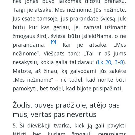
nes Jonas buvo laikomas didžiu pranašu.
Taigi jie atsakė: Mes nežinome. Jūs nežinote.
Jūs esate tamsoje, jūs prarandate šviesą. Juk
būtų kur kas geriau, jei tamsai užimant
žmogaus širdį, šviesa būtų įsileidžiama, o ne
[9]
prarandama.
Kai jie atsakė: „Mes
nežinome“, Viešpats tarė: „Tai ir aš jums
nesakysiu, kokia galia tai darau“ (
Lk 20, 3–8
).
Matote, aš žinau, ką galvodami jūs sakėte
„Mes nežinome“ – ne todėl, kad norite būti
pamokyti, bet todėl, kad bijote prisipažinti.
Žodis, buvęs pradžioje, atėjo pas
mus, vertas pas nevertus
5. Ši dieviškoji tvarka, kiek ją gali pavykti
ištirti bet kuriam žmogui, geresniems