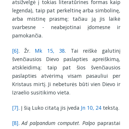
atsižvelgė į tokias literatūrines formas kaip
legenda), taip pat perkeltinę arba simbolinę,
arba mistinę prasmę; tačiau ją jis laikė
svarbesne - neabejotinai įdomesne ir
pamokančia.
[6]
. Žr.
Mk 15, 38
. Tai reiškė galutinį
švenčiausios Dievo paslapties apreiškimą,
atskleidimą; taip pat šios švenčiausios
paslapties atvėrimą visam pasauliui per
Kristaus mirtį. Ji nebeturės būti vien Dievo ir
Izraelio susitikimo vieta.
[7]
. Į šią Luko citatą jis įveda
Jn 10, 24
tekstą.
[8]
.
Ad palpandum computet
.
Palpo
paprastai