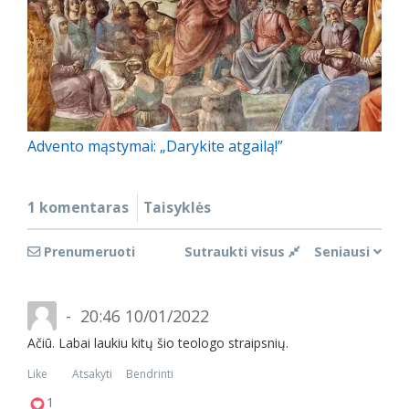
Advento mąstymai: „Darykite atgailą!”
1 komentaras
Taisyklės
Prenumeruoti
Sutraukti visus
Seniausi
20:46 10/01/2022
Ačiū. Labai laukiu kitų šio teologo straipsnių.
Like
Atsakyti
Bendrinti
1