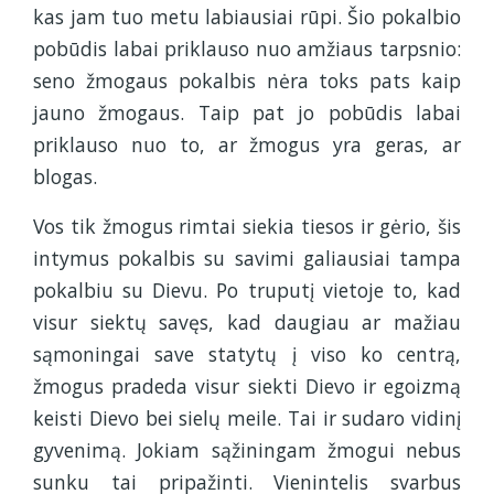
kas jam tuo metu labiausiai rūpi. Šio pokalbio
pobūdis labai priklauso nuo amžiaus tarpsnio:
seno žmogaus pokalbis nėra toks pats kaip
jauno žmogaus. Taip pat jo pobūdis labai
priklauso nuo to, ar žmogus yra geras, ar
blogas.
Vos tik žmogus rimtai siekia tiesos ir gėrio, šis
intymus pokalbis su savimi galiausiai tampa
pokalbiu su Dievu. Po truputį vietoje to, kad
visur siektų savęs, kad daugiau ar mažiau
sąmoningai save statytų į viso ko centrą,
žmogus pradeda visur siekti Dievo ir egoizmą
keisti Dievo bei sielų meile. Tai ir sudaro vidinį
gyvenimą. Jokiam sąžiningam žmogui nebus
sunku tai pripažinti. Vienintelis svarbus