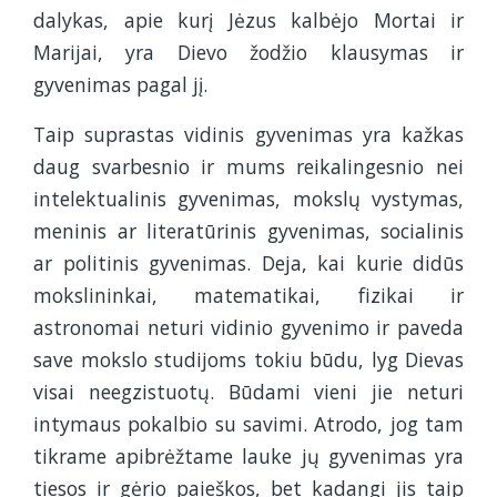
dalykas, apie kurį Jėzus kalbėjo Mortai ir
Marijai, yra Dievo žodžio klausymas ir
gyvenimas pagal jį.
Taip suprastas vidinis gyvenimas yra kažkas
daug svarbesnio ir mums reikalingesnio nei
intelektualinis gyvenimas, mokslų vystymas,
meninis ar literatūrinis gyvenimas, socialinis
ar politinis gyvenimas. Deja, kai kurie didūs
mokslininkai, matematikai, fizikai ir
astronomai neturi vidinio gyvenimo ir paveda
save mokslo studijoms tokiu būdu, lyg Dievas
visai neegzistuotų. Būdami vieni jie neturi
intymaus pokalbio su savimi. Atrodo, jog tam
tikrame apibrėžtame lauke jų gyvenimas yra
tiesos ir gėrio paieškos, bet kadangi jis taip