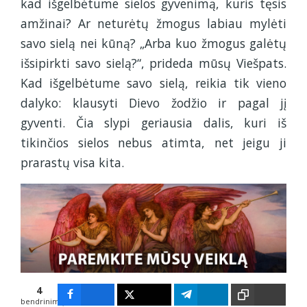
kad išgelbėtume sielos gyvenimą, kuris tęsis
amžinai? Ar neturėtų žmogus labiau mylėti
savo sielą nei kūną? „Arba kuo žmogus galėtų
išsipirkti savo sielą?“, prideda mūsų Viešpats.
Kad išgelbėtume savo sielą, reikia tik vieno
dalyko: klausyti Dievo žodžio ir pagal jį
gyventi. Čia slypi geriausia dalis, kuri iš
tikinčios sielos nebus atimta, net jeigu ji
prarastų visa kita.
4
bendrinimų