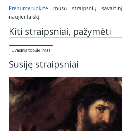
2
1
1
Prenumeruokite
mūsų straipsnių savaitinį
naujienlaiškį.
Kiti straipsniai, pažymėti
Dvasinis tobulėjimas
Susiję straipsniai