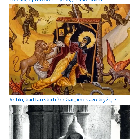
Ar tiki, kad tau skirti žodžiai „imk savo kryžių“?