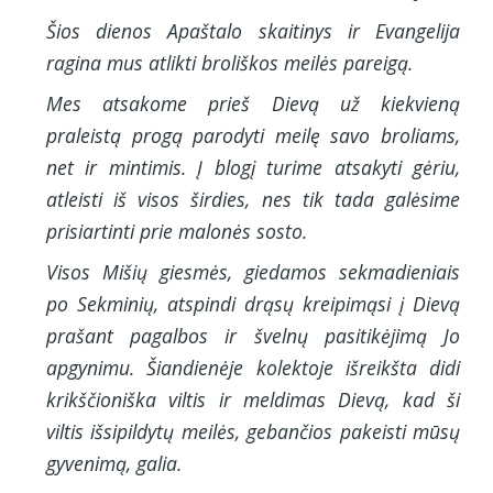
Šios dienos Apaštalo skaitinys ir Evangelija
ragina mus atlikti broliškos meilės pareigą.
Mes atsakome prieš Dievą už kiekvieną
praleistą progą parodyti meilę savo broliams,
net ir mintimis. Į blogį turime atsakyti gėriu,
atleisti iš visos širdies, nes tik tada galėsime
prisiartinti prie malonės sosto.
Visos Mišių giesmės, giedamos sekmadieniais
po Sekminių, atspindi drąsų kreipimąsi į Dievą
prašant pagalbos ir švelnų pasitikėjimą Jo
apgynimu. Šiandienėje kolektoje išreikšta didi
krikščioniška viltis ir meldimas Dievą, kad ši
viltis išsipildytų meilės, gebančios pakeisti mūsų
gyvenimą, galia.