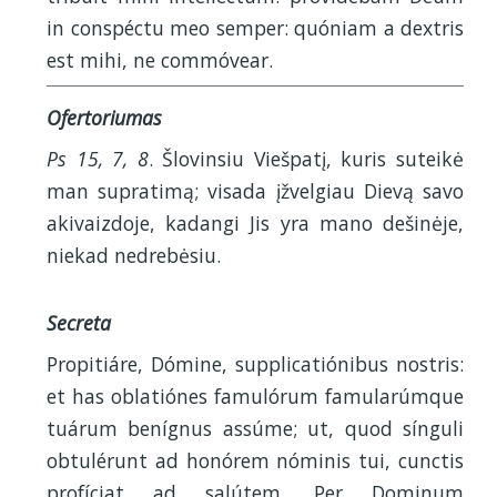
in conspéctu meo semper: quóniam a dextris
est mihi, ne commóvear.
Ofertoriumas
Ps 15, 7, 8
. Šlovinsiu Viešpatį, kuris suteikė
man supratimą; visada įžvelgiau Dievą savo
akivaizdoje, kadangi Jis yra mano dešinėje,
niekad nedrebėsiu.
Secreta
Propitiáre, Dómine, supplicatiónibus nostris:
et has oblatiónes famulórum famularúmque
tuárum benígnus assúme; ut, quod sínguli
obtulérunt ad honórem nóminis tui, cunctis
profíciat ad salútem. Per Dominum