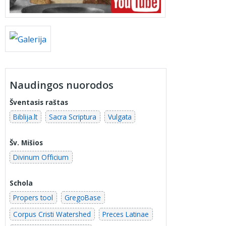
Naudingos nuorodos
Šventasis raštas
Biblija.lt
Sacra Scriptura
Vulgata
Šv. Mišios
Divinum Officium
Schola
Propers tool
GregoBase
Corpus Cristi Watershed
Preces Latinae