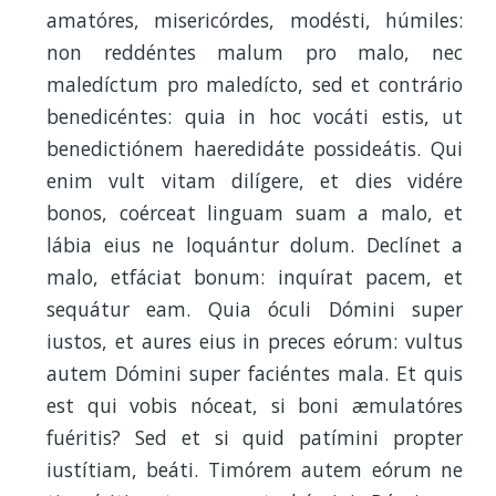
amatóres, misericórdes, modésti, húmiles:
non reddéntes malum pro malo, nec
maledíctum pro maledícto, sed et contrário
benedicéntes: quia in hoc vocáti estis, ut
benedictiónem haeredidáte possideátis. Qui
enim vult vitam dilígere, et dies vidére
bonos, coérceat linguam suam a malo, et
lábia eius ne loquántur dolum. Declínet a
malo, etfáciat bonum: inquírat pacem, et
sequátur eam. Quia óculi Dómini super
iustos, et aures eius in preces eórum: vultus
autem Dómini super faciéntes mala. Et quis
est qui vobis nóceat, si boni æmulatóres
fuéritis? Sed et si quid patímini propter
iustítiam, beáti. Timórem autem eórum ne