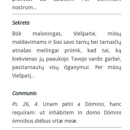
nostrum...
Sekreta
Būk maloningas, Viešpatie, mūsų
maldavimams ir šias savo tarnų bei tarnaičių
atnašas meilingai priimk, kad tai, ką
kiekvienas jų paaukojo Tavojo vardo garbei,
pasitarnautų visų išganymui. Per mūsų
Viešpatį...
Communio
Ps. 26, 4
. Unam pétii a Dómino, hanc
requíram: ut inhábitem in domo Dómini
ómnibus diébus vitæ meæ.