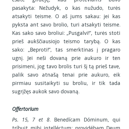
pasakyta: Nežudyk, o kas nužudo, turės
atsakyti teisme. O aš jums sakau: jei kas
pyksta ant savo brolio, turi atsakyti teisme.
Kas sako savo broliui: „Pusgalvi!“, turės stoti
prieš aukščiausiojo teismo tarybą. O kas
sako: „Beproti!“, tas smerktinas į pragaro
ugnį. Jei neši dovaną prie aukuro ir ten
prisimeni, jog tavo brolis turi šį tą prieš tave,
palik savo atnašą tenai prie aukuro, eik
pirmiau susitaikyti su broliu, ir tik tada
sugrįžęs aukok savo dovaną.
Offertorium
Ps. 15, 7 et 8
. Benedícam Dóminum, qui
tríbuit mihi intelléctum: providébam Deum