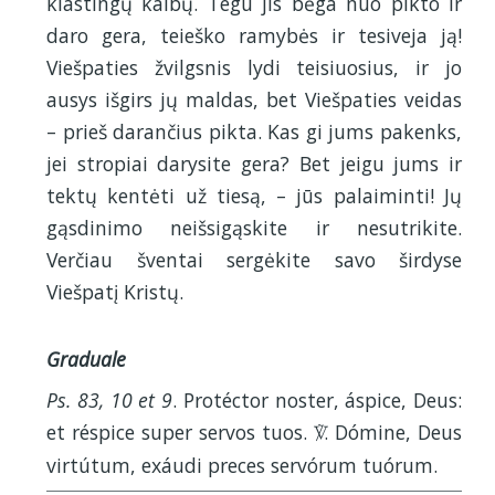
klastingų kalbų. Tegu jis bėga nuo pikto ir
daro gera, teieško ramybės ir tesiveja ją!
Viešpaties žvilgsnis lydi teisiuosius, ir jo
ausys išgirs jų maldas, bet Viešpaties veidas
– prieš darančius pikta. Kas gi jums pakenks,
jei stropiai darysite gera? Bet jeigu jums ir
tektų kentėti už tiesą, – jūs palaiminti! Jų
gąsdinimo neišsigąskite ir nesutrikite.
Verčiau šventai sergėkite savo širdyse
Viešpatį Kristų.
Graduale
Ps. 83, 10 et 9
. Protéctor noster, áspice, Deus:
et réspice super servos tuos.
. Dómine, Deus
V
virtútum, exáudi preces servórum tuórum.