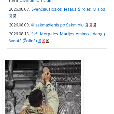
nėra.
Divinum Officium
.
2026.08.07,
Švenčiausiosios Jėzaus Širdies Mišios
2026.08.09,
XI sekmadienis po Sekminių
2026.08.15,
Švč. Mergelės Marijos ėmimo į dangų
šventė (Žolinė)