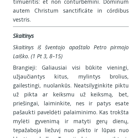
timuéritis: et non conturbémini. Dóminum
autem Christum sanctificáte in córdibus
vestris.
Skaitinys
Skaitinys iš šventojo apaštalo Petro pirmojo
Laiško. (1 Pt 3, 8–15)
Brangieji: Galiausiai visi būkite vieningi,
užjaučiantys kitus, mylintys brolius,
gailestingi, nuolankūs. Neatsilyginkite piktu
už pikta ar keiksmu už keiksmą, bet,
priešingai, laiminkite, nes ir patys esate
pašaukti paveldėti palaiminimo. Kas trokšta
mylėti gyvenimą ir matyti gerų dienų,
tepažaboja liežuvį nuo pikto ir lūpas nuo