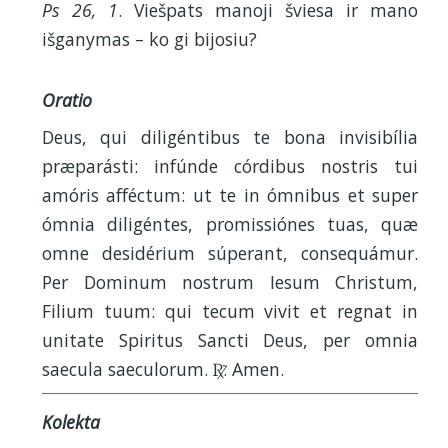
Ps 26, 1
. Viešpats manoji šviesa ir mano
išganymas – ko gi bijosiu?
Oratio
Deus, qui diligéntibus te bona invisibília
præparásti: infúnde córdibus nostris tui
amóris afféctum: ut te in ómnibus et super
ómnia diligéntes, promissiónes tuas, quæ
omne desidérium súperant, consequámur.
Per Dominum nostrum Iesum Christum,
Filium tuum: qui tecum vivit et regnat in
unitate Spiritus Sancti Deus, per omnia
saecula saeculorum.
. Amen.
R
Kolekta