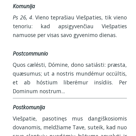
Komunija
Ps 26, 4
. Vieno teprašiau Viešpaties, tik vieno
tenoriu: kad apsigyvenčiau Viešpaties
namuose per visas savo gyvenimo dienas.
Postcommunio
Quos cælésti, Dómine, dono satiásti: præsta,
quæsumus; ut a nostris mundémur occúltis,
et ab hóstium liberémur insídiis. Per
Dominum nostrum...
Postkomunija
Viešpatie, pasotinęs mus dangiškosiomis
dovanomis, meldžiame Tave, suteik, kad nuo
savo slaptųjų nuodėmių būtume apvalyti ir