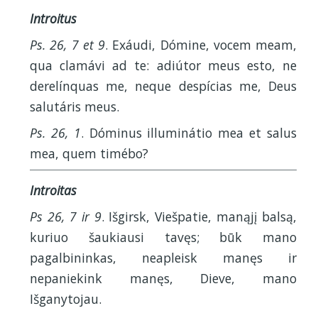
Introitus
Ps. 26, 7 et 9
. Exáudi, Dómine, vocem meam,
qua clamávi ad te: adiútor meus esto, ne
derelínquas me, neque despícias me, Deus
salutáris meus.
Ps. 26, 1
. Dóminus illuminátio mea et salus
mea, quem timébo?
Introitas
Ps 26, 7 ir 9
. Išgirsk, Viešpatie, manąjį balsą,
kuriuo šaukiausi tavęs; būk mano
pagalbininkas, neapleisk manęs ir
nepaniekink manęs, Dieve, mano
Išganytojau.