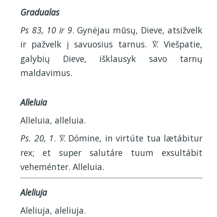
Gradualas
Ps 83, 10 ir 9
. Gynėjau mūsų, Dieve, atsižvelk
ir pažvelk į savuosius tarnus.
. Viešpatie,
V
galybių Dieve, išklausyk savo tarnų
maldavimus.
Alleluia
Alleluia, alleluia.
Ps. 20, 1
.
. Dómine, in virtúte tua lætábitur
V
rex; et super salutáre tuum exsultábit
veheménter. Alleluia.
Aleliuja
Aleliuja, aleliuja.