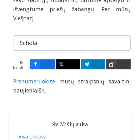
išvengtume priešų žabangų. Per mūsų
Viešpatį...
Schola
0
bendrinimų
Prenumeruokite
mūsų straipsnių savaitinį
naujienlaiškį.
Šv. Mišių auka
Visa Lietuva