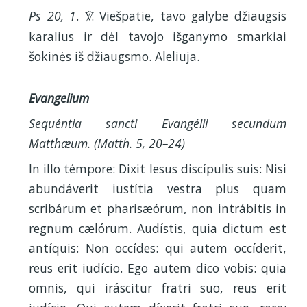
Ps 20, 1
.
. Viešpatie, tavo galybe džiaugsis
V
karalius ir dėl tavojo išganymo smarkiai
šokinės iš džiaugsmo. Aleliuja.
Evangelium
Sequéntia sancti Evangélii secundum
Matthæum. (Matth. 5, 20–24)
In illo témpore: Dixit Iesus discípulis suis: Nisi
abundáverit iustítia vestra plus quam
scribárum et pharisæórum, non intrábitis in
regnum cælórum. Audístis, quia dictum est
antíquis: Non occídes: qui autem occíderit,
reus erit iudício. Ego autem dico vobis: quia
omnis, qui iráscitur fratri suo, reus erit