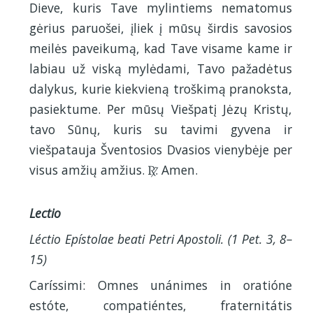
Dieve, kuris Tave mylintiems nematomus
gėrius paruošei, įliek į mūsų širdis savosios
meilės paveikumą, kad Tave visame kame ir
labiau už viską mylėdami, Tavo pažadėtus
dalykus, kurie kiekvieną troškimą pranoksta,
pasiektume. Per mūsų Viešpatį Jėzų Kristų,
tavo Sūnų, kuris su tavimi gyvena ir
viešpatauja Šventosios Dvasios vienybėje per
visus amžių amžius.
. Amen.
R
Lectio
Léctio Epístolae beati Petri Apostoli. (1 Pet. 3, 8–
15)
Caríssimi: Omnes unánimes in oratióne
estóte, compatiéntes, fraternitátis