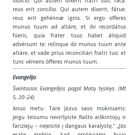
iudício. Qui autem díxerit fratri suo, raca:
reus erit concílio. Qui autem díxerit, fátue:
reus erit gehénnæ ignis. Si ergo offeres
munus tuum ad altáre, et ibi recordátus
fúeris, quia frater tuus habet áliquid
advérsum te: relínque ibi munus tuum ante
altáre, et vade prius reconciliári fratri tuo: et
tunc véniens ófferes munus tuum.
Evangelija
Šventosios Evangelijos pagal Matą tęsinys. (Mt
5, 20–24)
Anuo metu: Tarė Jėzus savo mokiniams:
jeigu teisumu neviršysite Rašto aiškintojų ir
fariziejų – neįeisite į dangaus karalystę.“ „Jūs
esate girdėję, kad protėviams buvo