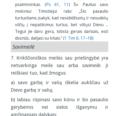
psalmininkas. (
Ps 61, 11
) Šv. Paulius savo
mokiniui Timotiejui rašo: „Šio pasaulio
turtuoliams įsakyk, kad nesididžiuotų ir nesudėtų
vilčių į nepatikimus turtus, bet viltųsi Dievu ...
Tegul jie daro gera, lobsta gerais darbais, esti
dosnūs, dalijasi su kitais.“ (
1 Tim 6, 17–18
)
Savimeilė
7. Krikščioniškos meilės sau priešingybė yra
netvarkinga meilė sau arba
savimeilė.
Ji
reiškiasi tuo, kad žmogus:
a) savo garbę ir valią iškelia aukščiau už
Dievo garbę ir valią;
b) labiau rūpinasi savo kūnu ir šio pasaulio
gėrybėmis nei sielos išganymu ir
amžinaisiais dalykais;