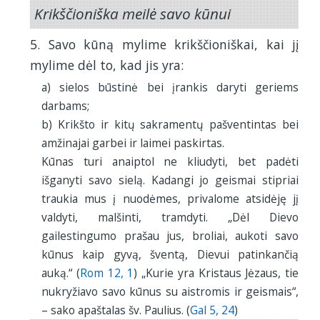
Krikščioniška meilė savo kūnui
5. Savo kūną mylime krikščioniškai, kai jį
mylime dėl to, kad jis yra:
a) sielos būstinė bei įrankis daryti geriems
darbams;
b) Krikšto ir kitų sakramentų pašventintas bei
amžinajai garbei ir laimei paskirtas.
Kūnas turi anaiptol ne kliudyti, bet padėti
išganyti savo sielą. Kadangi jo geismai stipriai
traukia mus į nuodėmes, privalome atsidėję jį
valdyti, malšinti, tramdyti. „Dėl Dievo
gailestingumo prašau jus, broliai, aukoti savo
kūnus kaip gyvą, šventą, Dievui patinkančią
auką.“ (
Rom 12, 1
) „Kurie yra Kristaus Jėzaus, tie
nukryžiavo savo kūnus su aistromis ir geismais“,
– sako apaštalas šv. Paulius. (
Gal 5, 24
)