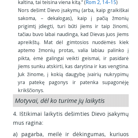
kaltina, tai teisina viena kitą.“ (
Rom 2, 14–15
)
Nors dešimt Dievo įsakymų (arba, kaip graikiškai
sakoma, – dekalogas), kaip į pačią žmonių
prigimtį įdiegti, turi būti jiems ir taip žinomi,
tačiau buvo labai naudinga, kad Dievas juos jiems
apreikštų. Mat dėl gimtosios nuodėmės kiek
aptemo žmonių protas, valia labiau palinko į
pikta, ėmė galingai veikti geismai, ir pasidarė
jiems sunku atskirti, kas darytina ir kas vengtina.
Juk žinome, į kokią daugybę įvairių nukrypimų
yra patekę pagonys ir patenka supagonėję
krikščionys.
Motyvai, dėl ko turime jų laikytis
4. Ištikimai laikytis dešimties Dievo įsakymų
mus ragina:
a) pagarba, meilė ir dėkingumas, kuriuos