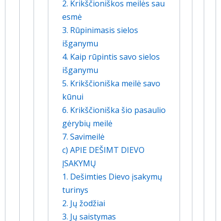
2. Krikščioniškos meilės sau
esmė
3. Rūpinimasis sielos
išganymu
4. Kaip rūpintis savo sielos
išganymu
5. Krikščioniška meilė savo
kūnui
6. Krikščioniška šio pasaulio
gėrybių meilė
7. Savimeilė
c) APIE DEŠIMT DIEVO
ĮSAKYMŲ
1. Dešimties Dievo įsakymų
turinys
2. Jų žodžiai
3. Jų saistymas