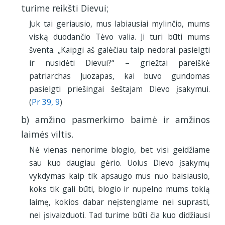
turime reikšti Dievui;
Juk tai geriausio, mus labiausiai mylinčio, mums
viską duodančio Tėvo valia. Ji turi būti mums
šventa. „Kaipgi aš galėčiau taip nedorai pasielgti
ir nusidėti Dievui?“ – griežtai pareiškė
patriarchas Juozapas, kai buvo gundomas
pasielgti priešingai šeštajam Dievo įsakymui.
(
Pr 39, 9
)
b) amžino pasmerkimo baimė ir amžinos
laimės viltis.
Nė vienas nenorime blogio, bet visi geidžiame
sau kuo daugiau gėrio. Uolus Dievo įsakymų
vykdymas kaip tik apsaugo mus nuo baisiausio,
koks tik gali būti, blogio ir nupelno mums tokią
laimę, kokios dabar neįstengiame nei suprasti,
nei įsivaizduoti. Tad turime būti čia kuo didžiausi