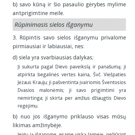
b) savo kūną ir šio pasaulio gėrybes mylime
antprigimtine meile.
Rūpinimasis sielos išganymu
3. Rūpintis savo sielos išganymu privalome
pirmiausiai ir labiausiai, nes:
d) siela yra svarbiausias dalykas;
Ji sukurta pagal Dievo paveikslą ir panašumą; ji
atpirkta begalinės vertės kaina, Švč. Viešpaties
Jėzaus Krauju; ji pašventinta įvairiomis Šventosios
Dvasios malonėmis; ji savo prigimtimi yra
nemirtinga; ji skirta per amžius džiaugtis Dievo
regėjimu.
b) nuo jos išganymo priklauso visas mūsų
likimas amžinybėje.
Jeigu ją išganome, esame viską laimėję, nežiūrint