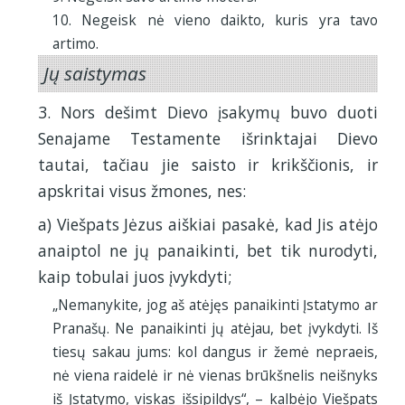
10. Negeisk nė vieno daikto, kuris yra tavo
artimo.
Jų saistymas
3. Nors dešimt Dievo įsakymų buvo duoti
Senajame Testamente išrinktajai Dievo
tautai, tačiau jie saisto ir krikščionis, ir
apskritai visus žmones, nes:
a) Viešpats Jėzus aiškiai pasakė, kad Jis atėjo
anaiptol ne jų panaikinti, bet tik nurodyti,
kaip tobulai juos įvykdyti;
„Nemanykite, jog aš atėjęs panaikinti Įstatymo ar
Pranašų. Ne panaikinti jų atėjau, bet įvykdyti. Iš
tiesų sakau jums: kol dangus ir žemė nepraeis,
nė viena raidelė ir nė vienas brūkšnelis neišnyks
iš Įstatymo, viskas išsipildys“, – kalbėjo Viešpats