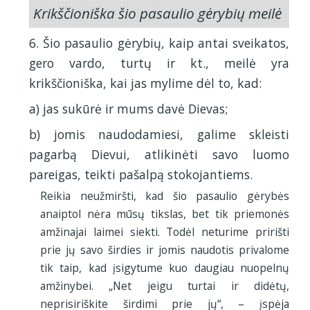
Krikščioniška šio pasaulio gėrybių meilė
6. Šio pasaulio gėrybių, kaip antai sveikatos,
gero vardo, turtų ir kt., meilė yra
krikščioniška, kai jas mylime dėl to, kad:
a) jas sukūrė ir mums davė Dievas;
b) jomis naudodamiesi, galime skleisti
pagarbą Dievui, atlikinėti savo luomo
pareigas, teikti pašalpą stokojantiems.
Reikia neužmiršti, kad šio pasaulio gėrybės
anaiptol nėra mūsų tikslas, bet tik priemonės
amžinajai laimei siekti. Todėl neturime pririšti
prie jų savo širdies ir jomis naudotis privalome
tik taip, kad įsigytume kuo daugiau nuopelnų
amžinybei. „Net jeigu turtai ir didėtų,
neprisiriškite širdimi prie jų“, – įspėja