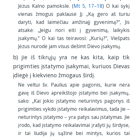
Jėzus Kalno pamoksle. (
Mt 5, 17–18
) O kai sykį
vienas žmogus paklausė Jį: „Ką gero aš turiu
daryti, kad laimėčiau amžinajį gyvenimą?“, Jis
atsakė: „Jeigu nori eiti į gyvenimą, laikykis
įsakymų.“ O kai tas teiravosi: „Kurių?“, Viešpats
Jėzus nurodė jam visus dešimt Dievo įsakymų.
b) jie iš tikrųjų yra ne kas kita, kaip tik
prigimties įstatymo įsakymai, kuriuos Dievas
įdiegė į kiekvieno žmogaus širdį.
Ne veltui šv. Paulius apie pagonis, kurie nėra
gavę iš Dievo apreikštojo įstatymo bei įsakymų,
sako: „Kai jokio įstatymo neturintys pagonys iš
prigimties vykdo įstatymo reikalavimus, tada jie –
neturintys įstatymo – yra patys sau įstatymas. Jie
įrodo, kad įstatymo reikalavimai įrašyti jų širdyse,
ir tai liudija jų sąžinė bei mintys, kurios tai