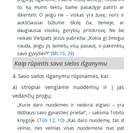
to, ką mums tektų šiame pasaulyje patirti ar
iškentėti. O jeigu ne – viskas yra žuvę, nors ir
aukščiausiai būtume iškilę čia, žemėje, ar
daugiausiai visokių gėrybių prisikrovę. Ne be
reikalo Viešpats Jėzus pabrėžia: „Kokia gi žmogui
nauda, jeigu jis laimėtų visą pasaulį, o pakenktų
savo gyvybei?!“ (
Mt 16, 26
)
Kaip rūpintis savo sielos išganymu
4. Savo sielos išganymu rūpinamės, kai:
a) stropiai vengiame nuodėmių ir į jas
vedančių progų;
„Kurie daro nuodėmes ir nedorai elgiasi – yra
didžiausi savo gyvasties priešai“, – sakoma Tobito
knygoje. (
Tob 12, 10
) „Kas daro nuodėmę, tas iš
velnio, nes velnias visas nuodėmėse nuo pat