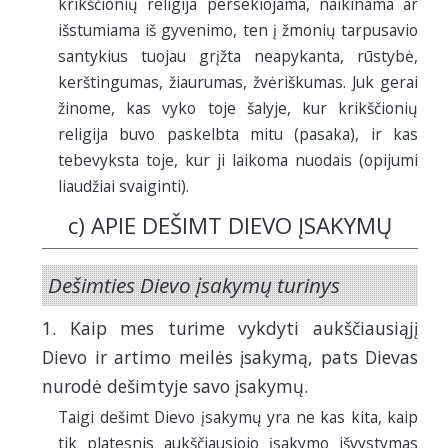
krikščionių religija persekiojama, naikinama ar
išstumiama iš gyvenimo, ten į žmonių tarpusavio
santykius tuojau grįžta neapykanta, rūstybė,
kerštingumas, žiaurumas, žvėriškumas. Juk gerai
žinome, kas vyko toje šalyje, kur krikščionių
religija buvo paskelbta mitu (pasaka), ir kas
tebevyksta toje, kur ji laikoma nuodais (opijumi
liaudžiai svaiginti).
c) APIE DEŠIMT DIEVO ĮSAKYMŲ
Dešimties Dievo įsakymų turinys
1. Kaip mes turime vykdyti aukščiausiąjį
Dievo ir artimo meilės įsakymą, pats Dievas
nurodė dešimtyje savo įsakymų.
Taigi dešimt Dievo įsakymų yra ne kas kita, kaip
tik platesnis aukščiausiojo įsakymo išvystymas