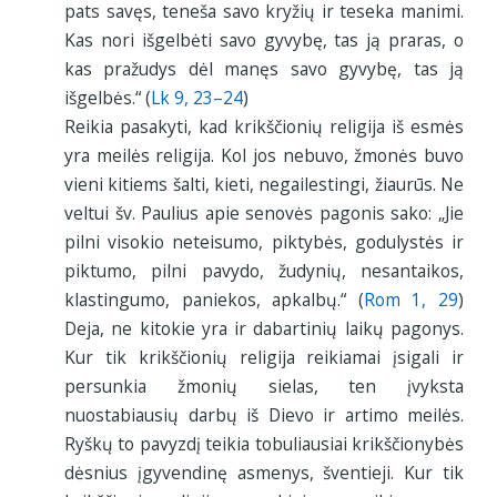
pats savęs, teneša savo kryžių ir teseka manimi.
Kas nori išgelbėti savo gyvybę, tas ją praras, o
kas pražudys dėl manęs savo gyvybę, tas ją
išgelbės.“ (
Lk 9, 23–24
)
Reikia pasakyti, kad krikščionių religija iš esmės
yra meilės religija. Kol jos nebuvo, žmonės buvo
vieni kitiems šalti, kieti, negailestingi, žiaurūs. Ne
veltui šv. Paulius apie senovės pagonis sako: „Jie
pilni visokio neteisumo, piktybės, godulystės ir
piktumo, pilni pavydo, žudynių, nesantaikos,
klastingumo, paniekos, apkalbų.“ (
Rom 1, 29
)
Deja, ne kitokie yra ir dabartinių laikų pagonys.
Kur tik krikščionių religija reikiamai įsigali ir
persunkia žmonių sielas, ten įvyksta
nuostabiausių darbų iš Dievo ir artimo meilės.
Ryškų to pavyzdį teikia tobuliausiai krikščionybės
dėsnius įgyvendinę asmenys, šventieji. Kur tik