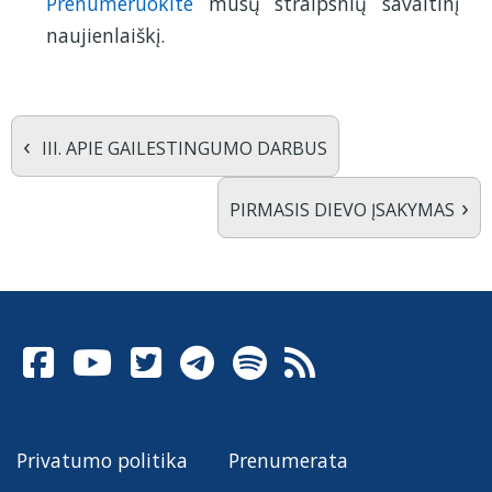
Prenumeruokite
mūsų straipsnių savaitinį
1
naujienlaiškį.
‹
III. APIE GAILESTINGUMO DARBUS
›
PIRMASIS DIEVO ĮSAKYMAS
Privatumo politika
Prenumerata