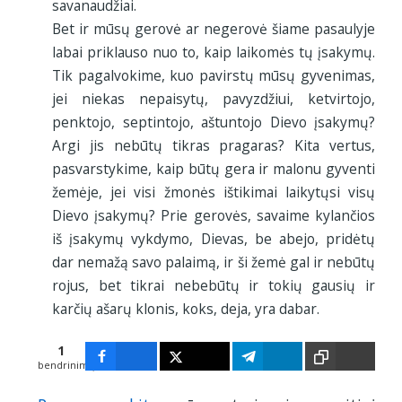
savanaudžiai.
Bet ir mūsų gerovė ar negerovė šiame pasaulyje
labai priklauso nuo to, kaip laikomės tų įsakymų.
Tik pagalvokime, kuo pavirstų mūsų gyvenimas,
jei niekas nepaisytų, pavyzdžiui, ketvirtojo,
penktojo, septintojo, aštuntojo Dievo įsakymų?
Argi jis nebūtų tikras pragaras? Kita vertus,
pasvarstykime, kaip būtų gera ir malonu gyventi
žemėje, jei visi žmonės ištikimai laikytųsi visų
Dievo įsakymų? Prie gerovės, savaime kylančios
iš įsakymų vykdymo, Dievas, be abejo, pridėtų
dar nemažą savo palaimą, ir ši žemė gal ir nebūtų
rojus, bet tikrai nebebūtų ir tokių gausių ir
karčių ašarų klonis, koks, deja, yra dabar.
1
bendrinimų