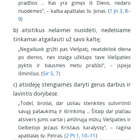
pradžios ... Kas yra gimęs iš Dievo, nedaro
nuodėmės“, – kalba apaštalas šv. Jonas. (
1 Jn 3, 8–
9
)
b) atsitikus nelaimei nusidėti, nedelsiame
tinkamai atgailauti už savo kaltę;
„Negaišuok grįžti pas Viešpatį, neatidėliok diena
po dienos, nes staiga užklups tave Viešpaties
pyktis ir bausmės metu pražūsi“, – įspėja
išminčius. (
Sir 5, 7
)
c) atsidėję stengiamės daryti gerus darbus ir
lavintis dorybėse.
„Todėl, broliai, dar uoliau stenkitės sutvirtinti
savąjį pašaukimą ir išrinkimą ... Šitaip dar plačiau
atsivers jums vartai į amžinąją mūsų Viešpaties ir
Gelbėtojo Jėzaus Kristaus karalystę“, – ragina
apaštalas šv. Petras. (
2 Pt 1, 10–11
)