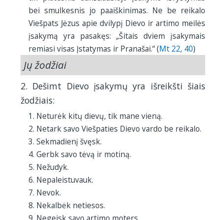
bei smulkesnis jo paaiškinimas. Ne be reikalo
Viešpats Jėzus apie dvilypį Dievo ir artimo meilės
įsakymą yra pasakęs: „Šitais dviem įsakymais
remiasi visas Įstatymas ir Pranašai.“ (
Mt 22, 40
)
Jų žodžiai
2. Dešimt Dievo įsakymų yra išreikšti šiais
žodžiais:
1. Neturėk kitų dievų, tik mane vieną.
2. Netark savo Viešpaties Dievo vardo be reikalo.
3. Sekmadienį švęsk.
4. Gerbk savo tėvą ir motiną.
5. Nežudyk.
6. Nepaleistuvauk.
7. Nevok.
8. Nekalbėk netiesos.
9. Negeisk savo artimo moters.