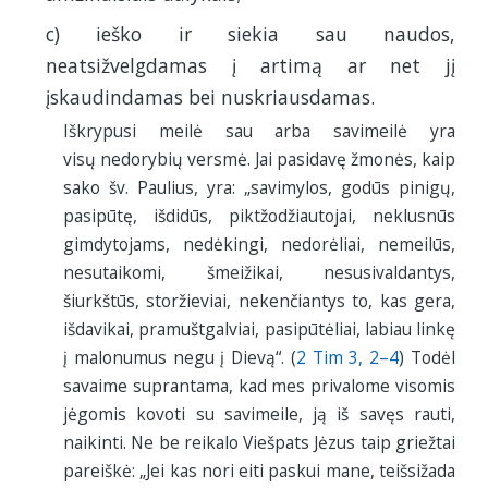
c) ieško ir siekia sau naudos,
neatsižvelgdamas į artimą ar net jį
įskaudindamas bei nuskriausdamas.
Iškrypusi meilė sau arba savimeilė yra
visų nedorybių versmė. Jai pasidavę žmonės, kaip
sako šv. Paulius, yra: „savimylos, godūs pinigų,
pasipūtę, išdidūs, piktžodžiautojai, neklusnūs
gimdytojams, nedėkingi, nedorėliai, nemeilūs,
nesutaikomi, šmeižikai, nesusivaldantys,
šiurkštūs, storžieviai, nekenčiantys to, kas gera,
išdavikai, pramuštgalviai, pasipūtėliai, labiau linkę
į malonumus negu į Dievą“. (
2 Tim 3, 2–4
) Todėl
savaime suprantama, kad mes privalome visomis
jėgomis kovoti su savimeile, ją iš savęs rauti,
naikinti. Ne be reikalo Viešpats Jėzus taip griežtai
pareiškė: „Jei kas nori eiti paskui mane, teišsižada