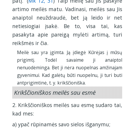
patį.“ (
Mk 12, 31
) Taip meilę sau Jis paskyrė
artimo meilės matu. Vadinasi, meilės sau Jis
anaiptol neuždraudė, bet ją leido ir net
netiesiogiai įsakė. Be to, visa tai, kas
pasakyta apie pareigą mylėti artimą, turi
reikšmės ir čia.
Meilė sau yra įgimta. Ją įdiegė Kūrėjas į mūsų
prigimtį. Todėl savaime ji anaiptol
nenuodėminga. Bet ji nėra nuopelnas amžinajam
gyvenimui. Kad galėtų būti nuopelnu, ji turi buti
antprigimtinė, t. y. krikščioniška.
Krikščioniškos meilės sau esmė
2. Krikščioniškos meilės sau esmę sudaro tai,
kad mes:
a) ypač rūpinamės savo sielos išganymu;