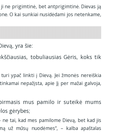
ji ne prigimtinė, bet antprigimtinė. Dievas ją
ne. O kai sunkiai nusidėdami jos netenkame,
ievą, yra šie:
ukščiausias, tobuliausias Gėris, koks tik
turi ypač linkti į Dievą. Jei žmonės nereiškia
tinkamai nepažįsta, apie Jį per mažai galvoja,
pirmasis mus pamilo ir suteikė mums
elos gėrybes;
 ne tai, kad mes pamilome Dievą, bet kad jis
imą už mūsų nuodėmes“, – kalba apaštalas