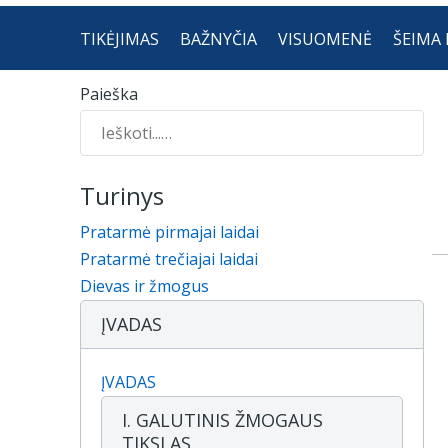
TIKĖJIMAS
BAŽNYČIA
VISUOMENĖ
ŠEIMA 
Paieška
Turinys
Pratarmė pirmajai laidai
Pratarmė trečiajai laidai
Dievas ir žmogus
ĮVADAS
ĮVADAS
I. GALUTINIS ŽMOGAUS
TIKSLAS