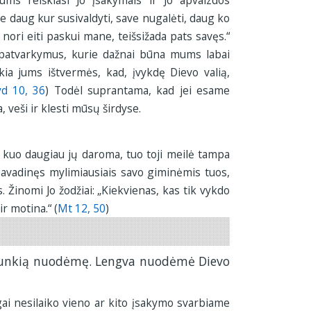
ums reiškiasi Jo įsakymais ir Jo apvaizdos
e daug kur susivaldyti, save nugalėti, daug ko
s nori eiti paskui mane, teišsižada pats savęs.“
 patvarkymus, kurie dažnai būna mums labai
ia jums ištvermės, kad, įvykdę Dievo valią,
yd 10, 36
) Todėl suprantama, kad jei esame
, veši ir klesti mūsų širdyse.
r kuo daugiau jų daroma, tuo toji meilė tampa
pavadinęs mylimiausiais savo giminėmis tuos,
. Žinomi Jo žodžiai: „Kiekvienas, kas tik vykdo
r motina.“ (
Mt 12, 50
)
 sunkią nuodėmę. Lengva nuodėmė Dievo
gai nesilaiko vieno ar kito įsakymo svarbiame