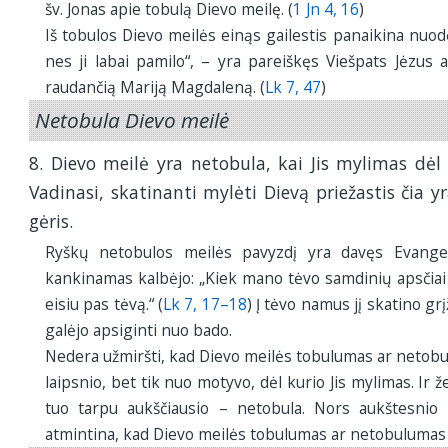
šv. Jonas apie tobulą Dievo meilę. (
1 Jn 4, 16
)
Iš tobulos Dievo meilės einąs gailestis panaikina nuo
nes ji labai pamilo“, – yra pareiškęs Viešpats Jėzus 
raudančią Mariją Magdaleną. (
Lk 7, 47
)
Netobula Dievo meilė
8. Dievo meilė yra netobula, kai Jis mylimas dėl 
Vadinasi, skatinanti mylėti Dievą priežastis čia yr
gėris.
Ryškų netobulos meilės pavyzdį yra davęs Evangel
kankinamas kalbėjo: „Kiek mano tėvo samdinių apsčiai t
eisiu pas tėvą.“ (
Lk 7, 17–18
) Į tėvo namus jį skatino grį
galėjo apsiginti nuo bado.
Nedera užmiršti, kad Dievo meilės tobulumas ar netobu
laipsnio, bet tik nuo motyvo, dėl kurio Jis mylimas. Ir ž
tuo tarpu aukščiausio – netobula. Nors aukštesnio l
atmintina, kad Dievo meilės tobulumas ar netobulumas