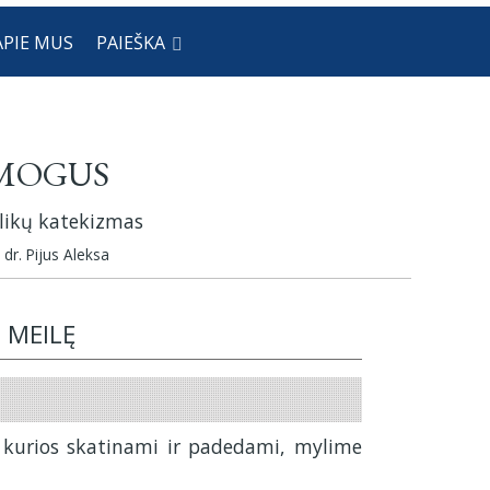
APIE MUS
PAIEŠKA
ŽMOGUS
alikų katekizmas
 dr. Pijus Aleksa
O MEILĘ
 kurios skatinami ir padedami, mylime