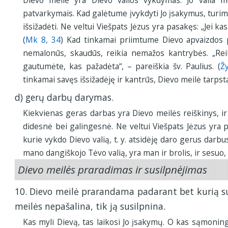
Dievo meilė yra Dievo valios vykdymas. Jo valia m
patvarkymais. Kad galėtume įvykdyti Jo įsakymus, turim
išsižadėti. Ne veltui Viešpats Jėzus yra pasakęs: „Jei ka
(
Mk 8, 34
) Kad tinkamai priimtume Dievo apvaizdos
nemalonūs, skaudūs, reikia nemažos kantrybės. „Reik
gautumėte, kas pažadėta“, – pareiškia šv. Paulius. (
Ž
tinkamai savęs išsižadėję ir kantrūs, Dievo meilė tarpsta
d) gerų darbų darymas.
Kiekvienas geras darbas yra Dievo meilės reiškinys, i
didesnė bei galingesnė. Ne veltui Viešpats Jėzus yra 
kurie vykdo Dievo valią, t. y. atsidėję daro gerus darbus
mano dangiškojo Tėvo valią, yra man ir brolis, ir sesuo, i
Dievo meilės praradimas ir susilpnėjimas
10. Dievo meilė prarandama padarant bet kurią
meilės nepašalina, tik ją susilpnina.
Kas myli Dievą, tas laikosi Jo įsakymų. O kas sąmonin