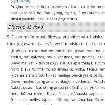
(
Žyd 10, 38
)
Prigimtinė meilė būtų to asmens, kuris tik iš šio pasaul
visa ko Kūrėją bei Palaikytoją, mylėtų. Suprantama, š
tikslui pasiekti, nes jis nėra prigimtinis.
Didesnė už viską
5. Dievo meilė mūsų širdyse yra didesnė už viską,
taip, jog esame pasiryžę verčiau visko netekti, tik 
„Ir aš esu tikras, kad nei mirtis, nei gyvenimas, nei a
ateitis, nei galybės, nei aukštumos, nei gelmės, nei 
Dievo meilės“, – taip sako šv. Paulius apie tokią Dievo me
Nors Dievą turime mylėti labiau už viską, tačiau nėr
laipsniu. Dera pridurti, kad meilėje Dievui yra laipsnių.
Dievo meilės vengiama sunkiųjų nuodėmių. Aukšte
Aukščiausias – kad stengiamasi nuoširdžiai daryti tai, kas
nėra būtina mylėti Dievą šiuo aukščiausiu laipsniu
žemiausio meilės laipsnio. Tik, suprantama, kuo Dievo