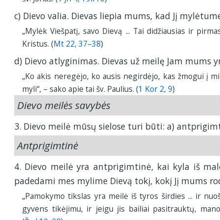
c) Dievo valia. Dievas liepia mums, kad Jį mylėtume
„Mylėk Viešpatį, savo Dievą ... Tai didžiausias ir pirm
Kristus. (
Mt 22, 37–38
)
d) Dievo atlyginimas. Dievas už meilę Jam mums yr
„Ko akis neregėjo, ko ausis negirdėjo, kas žmogui į min
myli“, – sako apie tai šv. Paulius. (
1 Kor 2, 9
)
Dievo meilės savybės
3. Dievo meilė mūsų sielose turi būti: a) antprigimti
Antprigimtinė
4. Dievo meilė yra antprigimtinė, kai kyla iš mal
padedami mes mylime Dievą tokį, kokį Jį mums rodo
„Pamokymo tikslas yra meilė iš tyros širdies ... ir nuoš
gyvens tikėjimu, ir jeigu jis bailiai pasitrauktų, man