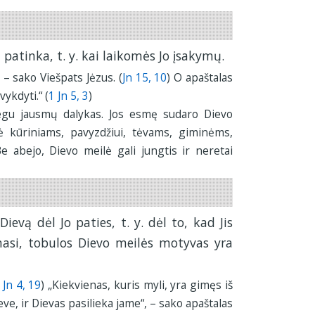
i patinka, t. y. kai laikomės Jo įsakymų.
 – sako Viešpats Jėzus. (
Jn 15, 10
) O apaštalas
vykdyti.“ (
1 Jn 5, 3
)
negu jausmų dalykas. Jos esmę sudaro Dievo
 kūriniams, pavyzdžiui, tėvams, giminėms,
 abejo, Dievo meilė gali jungtis ir neretai
evą dėl Jo paties, t. y. dėl to, kad Jis
nasi, tobulos Dievo meilės motyvas yra
 Jn 4, 19
) „Kiekvienas, kuris myli, yra gimęs iš
ieve, ir Dievas pasilieka jame“, – sako apaštalas