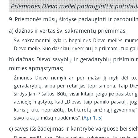
Priemonės Dievo meilei padauginti ir patobuli
9. Priemonės mūsų širdyse padauginti ir patobulint
a) dažnas ir vertas šv. sakramentų priėmimas;
Šv. sakramentai kyla iš begalinės Dievo meilės mums.
Dievo meilę. Kuo dažniau ir verčiau jie priimami, tuo gal
b) dažnas Dievo savybių ir geradarybių prisimini
mirties apmąstymas;
Žmonės Dievo nemyli ar per mažai Jį myli dėl to,
geradarybių, arba per retai jas teprisimena. Taip Die
širdys Jam ? šaltos. Būtų visai kitaip, jeigu jie pasisteng
atsidėję mąstytų, kad „Dievas taip pamilo pasaulį, jo
kuris jį tiki, nepražūtų, bet turėtų amžinąjį gyvenimą“
savo krauju mūsų nuodėmes“. (
Apr 1, 5
)
c) savęs išsižadėjimas ir kantrybė varguose bei sie