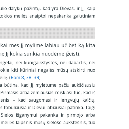
io dalykų pažintų, kad yra Dievas, ir Jį, kaip
itokios meilės anaiptol nepakanka galutiniam
 kai mes Jį mylime labiau už bet ką kita
ne Jį kokia sunkia nuodėme įžeisti.
ngelai, nei kunigaikštystės, nei dabartis, nei
jokie kiti kūriniai negalės mūsų atskirti nuo
ilę. (
Rom 8, 38–39
)
a būtina, kad Jį mylėtume pačiu aukščiausiu
 Pirmasis arba žemiausias reiškiasi tuo, kad iš
snis – kad saugomasi ir lengvųjų kalčių.
 tobuliausia ir Dievui labiausiai patinka. Taigi
. Sielos išganymui pakanka ir pirmojo arba
 meilės laipsnis mūsų sielose aukštesnis, tuo