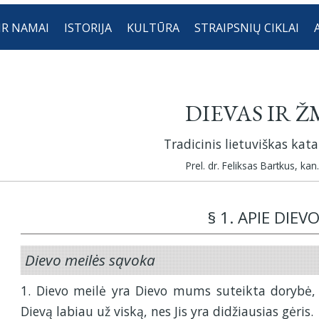
IR NAMAI
ISTORIJA
KULTŪRA
STRAIPSNIŲ CIKLAI
DIEVAS IR 
Tradicinis lietuviškas kat
Prel. dr. Feliksas Bartkus, kan.
§ 1. APIE DIEV
Dievo meilės sąvoka
1. Dievo meilė yra Dievo mums suteikta dorybė,
Dievą labiau už viską, nes Jis yra didžiausias gėris.