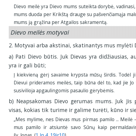
Dievo meilė yra Dievo mums suteikta dorybė, vadinasi, 
mums duoda per Krikštą drauge su pašvenčiamąja malo
mums ją grąžina per Atgailos sakramentą.
Dievo meilės motyvai
2. Motyvai arba akstinai, skatinantys mus mylėti D
a) Pati Dievo būtis. Juk Dievas yra didžiausias, a
yra ir gali būti;
Į kiekvieną gėrį savaime krypsta mūsų širdis. Todėl ji 
Dievui prideramos meilės, taip būna dėl to, kad jie Jo 
susivilioja apgaulingomis pasaulio gėrybėmis.
b) Neapsakomas Dievo gerumas mums. Juk Jis 
visas, kokias tik turime ir galime turėti, kūno ir si
„Mes mylime, nes Dievas mus pirmas pamilo ... Meilė –
mus pamilo ir atsiuntė savo Sūnų kaip permaldav
šv. Jonas. (
1 Jn 4, 19ir10
)