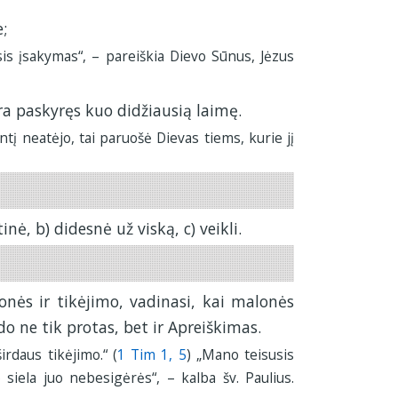
;
asis įsakymas“, – pareiškia Dievo Sūnus, Jėzus
a paskyręs kuo didžiausią laimę.
tį neatėjo, tai paruošė Dievas tiems, kurie jį
nė, b) didesnė už viską, c) veikli.
onės ir tikėjimo, vadinasi, kai malonės
 ne tik protas, bet ir Apreiškimas.
irdaus tikėjimo.“ (
1 Tim 1, 5
) „Mano teisusis
o siela juo nebesigėrės“, – kalba šv. Paulius.