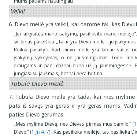
mums patiems naudingiau.
Veikli
6. Dievo meilė yra veikli, kai darome tai, kas Dievu
„Jei laikysitės mano įsakymų, pasiliksite mano meilėje“,
šv. Jonas pareiškia: „Tai ir yra Dievo meilė – jo įsakymus 
Reikia pasakyti, kad Dievo meilė yra labiau valios 
įsakymų vykdymas, o ne jausmingumas. Todėl meilė
draugams ir pan. dažnai būna už ją jausmingesnė. Be
jungiasi su jausmais, bet tai nėra būtina.
Tobula Dievo meilė
7. Tobula Dievo meilė yra tada, kai mes mylime Di
pats iš savęs yra geras ir yra geras mums. Vadi
paties Dievo gerumas.
„Mes mylime Dievą, nes Dievas pirmas mus pamilo.“ (
1
Dievo.“ (
1 Jn 4, 7
) „Kas pasilieka meilėje, tas pasilieka D