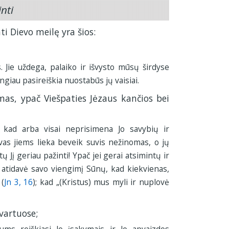
nti
i Dievo meilę yra šios:
 Jie uždega, palaiko ir išvysto mūsų širdyse
ingiau pasireiškia nuostabūs jų vaisiai.
mas, ypač Viešpaties Jėzaus kančios bei
 kad arba visai neprisimena Jo savybių ir
vas jiems lieka beveik suvis nežinomas, o jų
tų Jį geriau pažinti! Ypač jei gerai atsimintų ir
g atidavė savo viengimį Sūnų, kad kiekvienas,
 (
Jn 3, 16
); kad „(Kristus) mus myli ir nuplovė
lvartuose;