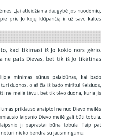
dėmes. „Jai atleidžiama daugybė jos nuodėmių,
apie prie Jo kojų klūpančią ir už savo kaltes
to, kad tikimasi iš Jo kokio nors gėrio.
a ne pats Dievas, bet tik iš Jo tikėtinas
ijoje minimas sūnus palaidūnas, kai bado
uri duonos, o aš čia iš bado mirštu! Kelsiuos,
žti ne meilė tėvui, bet tik tėvo duona, kuria jis
lumas priklauso anaiptol ne nuo Dievo meilės
emiausio laipsnio Dievo meilė gali būti tobula,
aipsnio ji paprastai būna tobula. Taip pat
 neturi nieko bendra su jausmingumu.