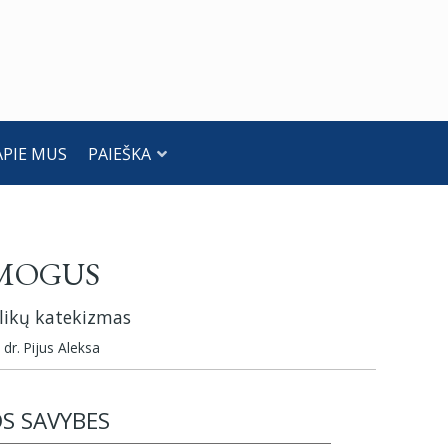
APIE MUS
PAIEŠKA
ŽMOGUS
alikų katekizmas
 dr. Pijus Aleksa
OS SAVYBES