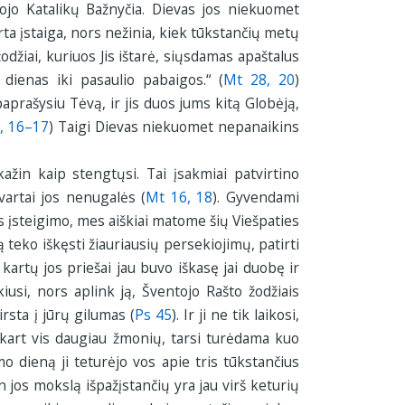
stojo Katalikų Bažnyčia. Dievas jos niekuomet
ta įstaiga, nors nežinia, kiek tūkstančių metų
žodžiai, kuriuos Jis ištarė, siųsdamas apaštalus
 dienas iki pasaulio pabaigos.“ (
Mt 28, 20
)
aprašysiu Tėvą, ir jis duos jums kitą Globėją,
4, 16–17
) Taigi Dievas niekuomet nepanaikins
ažin kaip stengtųsi. Tai įsakmiai patvirtino
vartai jos nenugalės (
Mt 16, 18
). Gyvendami
 įsteigimo, mes aiškiai matome šių Viešpaties
 teko iškęsti žiauriausių persekiojimų, patirti
kartų jos priešai jau buvo iškasę jai duobę ir
ikiusi, nors aplink ją, Šventojo Rašto žodžiais
irsta į jūrų gilumas (
Ps 45
). Ir ji ne tik laikosi,
skart vis daugiau žmonių, tarsi turėdama kuo
mo dieną ji teturėjo vos apie tris tūkstančius
en jos mokslą išpažįstančių yra jau virš keturių