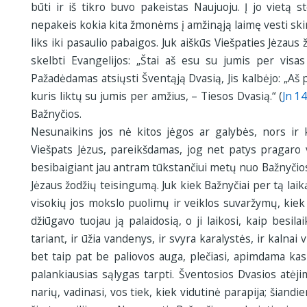
būti ir iš tikro buvo pakeistas Naujuoju. Į jo vietą 
nepakeis kokia kita žmonėms į amžinąją laimę vesti skir
liks iki pasaulio pabaigos. Juk aiškūs Viešpaties Jėzaus 
skelbti Evangelijos: „Štai aš esu su jumis per visas
Pažadėdamas atsiųsti Šventąją Dvasią, Jis kalbėjo: „Aš p
kuris liktų su jumis per amžius, – Tiesos Dvasią.“ (
Jn 1
Bažnyčios.
Nesunaikins jos nė kitos jėgos ar galybės, nors ir k
Viešpats Jėzus, pareikšdamas, jog net patys pragaro 
besibaigiant jau antram tūkstančiui metų nuo Bažnyčios
Jėzaus žodžių teisingumą. Juk kiek Bažnyčiai per tą laiką
visokių jos mokslo puolimų ir veiklos suvaržymų, kiek 
džiūgavo tuojau ją palaidosią, o ji laikosi, kaip besila
tariant, ir ūžia vandenys, ir svyra karalystės, ir kalnai v
bet taip pat be paliovos auga, plečiasi, apimdama ka
palankiausias sąlygas tarpti. Šventosios Dvasios atėji
narių, vadinasi, vos tiek, kiek vidutinė parapija; šiandi