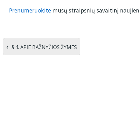
Prenumeruokite
mūsų straipsnių savaitinį naujienl
‹
§ 4. APIE BAŽNYČIOS ŽYMES