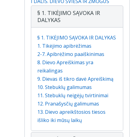
I DALIS. DIEVO ŠVIESA IR ŽMOGUS
§ 1. TIKĖJIMO SĄVOKA IR
DALYKAS
§ 1. TIKĖJIMO SĄVOKA IR DALYKAS
1. Tikėjimo apibrėžimas
2-7. Apibrėžimo paaiškinimas
8. Dievo Apreiškimas yra
reikalingas
9. Dievas iš tikro davė Apreiškimą
10. Stebuklų galimumas
11. Stebuklų neigėjų tvirtinimai
12. Pranašysčių galimumas
13. Dievo apreikštosios tiesos
išliko iki mūsų laikų