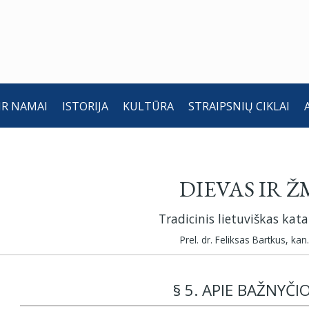
IR NAMAI
ISTORIJA
KULTŪRA
STRAIPSNIŲ CIKLAI
DIEVAS IR 
Tradicinis lietuviškas kat
Prel. dr. Feliksas Bartkus, kan.
§ 5. APIE BAŽNYČI