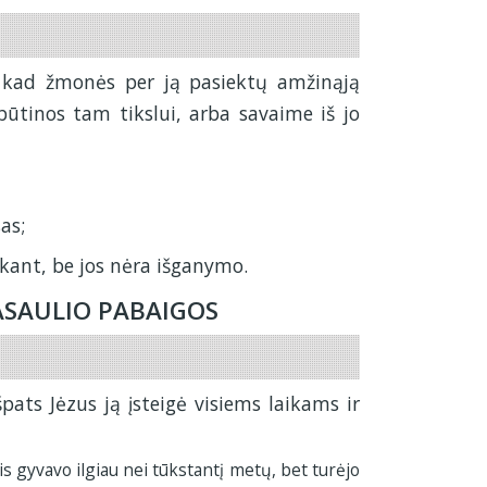
, kad žmonės per ją pasiektų amžinąją
 būtinos tam tikslui, arba savaime iš jo
as;
akant, be jos nėra išganymo.
PASAULIO PABAIGOS
pats Jėzus ją įsteigė visiems laikams ir
is gyvavo ilgiau nei tūkstantį metų, bet turėjo