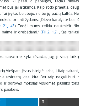
yvuos iki pasaulio pabaigos, tačiau niekas
et bus jai ištikimos. Kaip rodo praeitis, daug
s. Tai įvyko, be abejo, ne be jų pačių kaltės. Ne
mokslo priimti žydams: „Dievo karalystė bus iš
t 21, 43
) Todėl mums reikia neužmiršti šio
u baime ir drebėdami.“ (
Fil 2, 12
) „Kas tariasi
s, savaime kyla išvada, jog ji visą laiką
rią Viešpats Jėzus įsteigė, arba, kitaip sakant,
je atsirastų visai kita. Bet taip negali būti ir
o ir dorovės mokslas visuomet pasiliks toks
rs pasikeis.