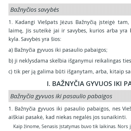
Bažnyčios savybės
1. Kadangi Viešpats Jėzus Bažnyčią įsteigė tam
laimę, Jis suteikė jai ir savybes, kurios arba yra
kyla. Savybės yra šios:
a) Bažnyčia gyvuos iki pasaulio pabaigos;
b) ji neklysdama skelbia išganymui reikalingas ties
c) tik per ją galima būti išganytam, arba, kitaip s
I. BAŽNYČIA GYVUOS IKI 
Bažnyčia gyvuos iki pasaulio pabaigos
1. Bažnyčia gyvuos iki pasaulio pabaigos, nes Vieš
aiškiai pasakė, kad niekas negalės jos sunaikinti.
Kaip žinome, Senasis Įstatymas buvo tik laikinas. Nors j