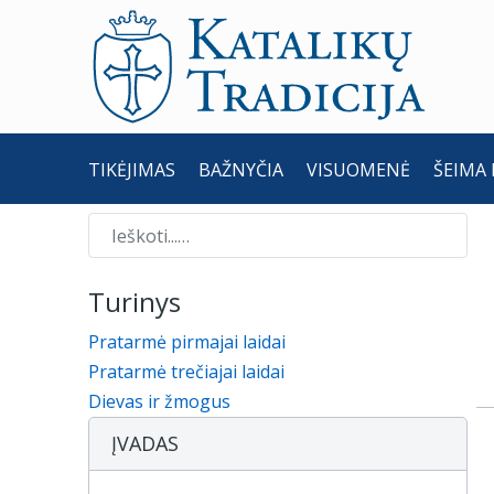
TIKĖJIMAS
BAŽNYČIA
VISUOMENĖ
ŠEIMA 
Paieška
Turinys
Pratarmė pirmajai laidai
Pratarmė trečiajai laidai
Dievas ir žmogus
ĮVADAS