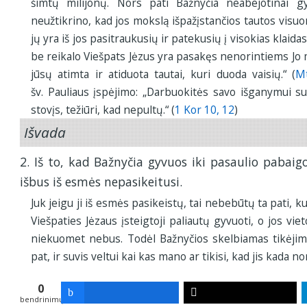
šimtų milijonų. Nors pati Bažnyčia neabejotinai g
neužtikrino, kad jos mokslą išpažįstančios tautos visuom
jų yra iš jos pasitraukusių ir patekusių į visokias klaida
be reikalo Viešpats Jėzus yra pasakęs nenorintiems Jo 
jūsų atimta ir atiduota tautai, kuri duoda vaisių.“ (
M
šv. Pauliaus įspėjimo: „Darbuokitės savo išganymui s
stovįs, težiūri, kad nepultų.“ (
1 Kor 10, 12
)
Išvada
2. Iš to, kad Bažnyčia gyvuos iki pasaulio pabaigo
išbus iš esmės nepasikeitusi.
Juk jeigu ji iš esmės pasikeistų, tai nebebūtų ta pati, ku
Viešpaties Jėzaus įsteigtoji paliautų gyvuoti, o jos vieto
niekuomet nebus. Todėl Bažnyčios skelbiamas tikėjim
pat, ir suvis veltui kai kas mano ar tikisi, kad jis kada no
0
bendrinimų