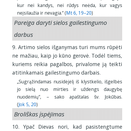
kur nei kandys, nei rūdys neėda, kur vagys
neįsilaužia ir nevagia.“ (
Mt 6, 19–20
)
Pareiga daryti sielos gailestingumo
darbus
9. Artimo sielos išganymas turi mums rūpėti
ne mažiau, kaip jo kūno gerovė. Todėl tiems,
kuriems reikia pagalbos, privalome ją teikti
atitinkamais gailestingumo darbais.
„Sugrąžindamas nusidėjėlį iš klystkelio, išgelbės
jo sielą nuo mirties ir uždengs daugybę
nuodėmių“, – sako apaštalas šv. Jokūbas.
(
Jok 5, 20
)
Broliškas įspėjimas
10. Ypač Dievas nori, kad pasistengtume