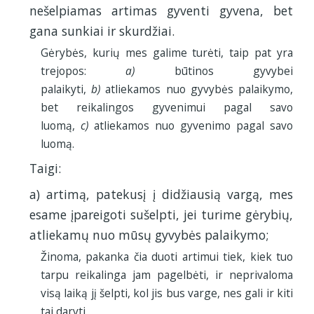
nešelpiamas artimas gyventi gyvena, bet
gana sunkiai ir skurdžiai.
Gėrybės, kurių mes galime turėti, taip pat yra
trejopos:
a)
būtinos gyvybei
palaikyti,
b)
atliekamos nuo gyvybės palaikymo,
bet reikalingos gyvenimui pagal savo
luomą,
c)
atliekamos nuo gyvenimo pagal savo
luomą.
Taigi:
a) artimą, patekusį į didžiausią vargą, mes
esame įpareigoti sušelpti, jei turime gėrybių,
atliekamų nuo mūsų gyvybės palaikymo;
Žinoma, pakanka čia duoti artimui tiek, kiek tuo
tarpu reikalinga jam pagelbėti, ir neprivaloma
visą laiką jį šelpti, kol jis bus varge, nes gali ir kiti
tai daryti.