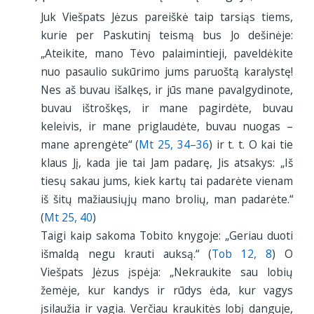
Juk Viešpats Jėzus pareiškė taip tarsiąs tiems,
kurie per Paskutinį teismą bus Jo dešinėje:
„Ateikite, mano Tėvo palaimintieji, paveldėkite
nuo pasaulio sukūrimo jums paruoštą karalystę!
Nes aš buvau išalkęs, ir jūs mane pavalgydinote,
buvau ištroškęs, ir mane pagirdėte, buvau
keleivis, ir mane priglaudėte, buvau nuogas –
mane aprengėte“ (
Mt 25, 34–36
) ir t. t. O kai tie
klaus Jį, kada jie tai Jam padarę, Jis atsakys: „Iš
tiesų sakau jums, kiek kartų tai padarėte vienam
iš šitų mažiausiųjų mano brolių, man padarėte.“
(
Mt 25, 40
)
Taigi kaip sakoma Tobito knygoje: „Geriau duoti
išmaldą negu krauti auksą.“ (
Tob 12, 8
) O
Viešpats Jėzus įspėja: „Nekraukite sau lobių
žemėje, kur kandys ir rūdys ėda, kur vagys
įsilaužia ir vagia. Verčiau kraukitės lobį danguje,