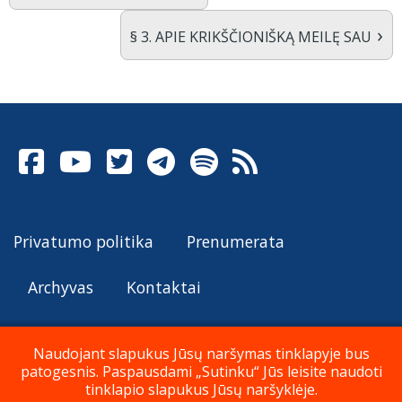
›
§ 3. APIE KRIKŠČIONlŠKĄ MEILĘ SAU
Privatumo politika
Prenumerata
Archyvas
Kontaktai
Naudojant slapukus Jūsų naršymas tinklapyje bus
patogesnis. Paspausdami „Sutinku“ Jūs leisite naudoti
© Katalikų Tradicija 2026
tinklapio slapukus Jūsų naršyklėje.