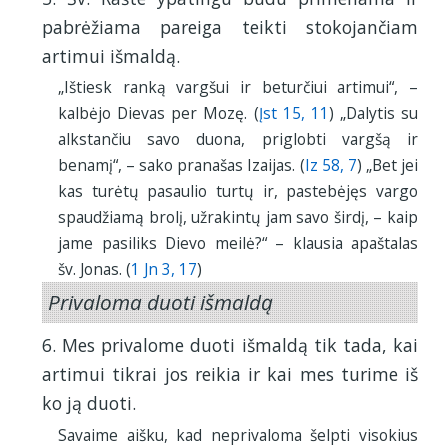
pabrėžiama pareiga teikti stokojančiam
artimui išmaldą.
„Ištiesk ranką vargšui ir beturčiui artimui“, –
kalbėjo Dievas per Mozę. (
Įst 15, 11
) „Dalytis su
alkstančiu savo duona, priglobti vargšą ir
benamį“, – sako pranašas Izaijas. (
Iz 58, 7
) „Bet jei
kas turėtų pasaulio turtų ir, pastebėjęs vargo
spaudžiamą brolį, užrakintų jam savo širdį, – kaip
jame pasiliks Dievo meilė?“ – klausia apaštalas
šv. Jonas. (
1 Jn 3, 17
)
Privaloma duoti išmaldą
6. Mes privalome duoti išmaldą tik tada, kai
artimui tikrai jos reikia ir kai mes turime iš
ko ją duoti.
Savaime aišku, kad neprivaloma šelpti visokius