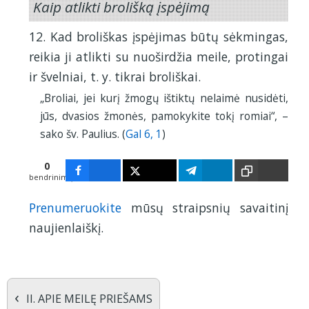
Kaip atlikti brolišką įspėjimą
12. Kad broliškas įspėjimas būtų sėkmingas,
reikia ji atlikti su nuoširdžia meile, protingai
ir švelniai, t. y. tikrai broliškai.
„Broliai, jei kurį žmogų ištiktų nelaimė nusidėti,
jūs, dvasios žmonės, pamokykite tokį romiai“, –
sako šv. Paulius. (
Gal 6, 1
)
0
bendrinimų
Prenumeruokite
mūsų straipsnių savaitinį
naujienlaiškį.
‹
II. APIE MEILĘ PRIEŠAMS