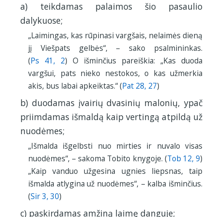
a) teikdamas palaimos šio pasaulio
dalykuose;
„Laimingas, kas rūpinasi vargšais, nelaimės dieną
jį Viešpats gelbės“, – sako psalmininkas.
(
Ps 41, 2
) O išminčius pareiškia: „Kas duoda
vargšui, pats nieko nestokos, o kas užmerkia
akis, bus labai apkeiktas.“ (
Pat 28, 27
)
b) duodamas įvairių dvasinių malonių, ypač
priimdamas išmaldą kaip vertingą atpildą už
nuodėmes;
„Išmalda išgelbsti nuo mirties ir nuvalo visas
nuodėmes“, – sakoma Tobito knygoje. (
Tob 12, 9
)
„Kaip vanduo užgesina ugnies liepsnas, taip
išmalda atlygina už nuodėmes“, – kalba išminčius.
(
Sir 3, 30
)
c) paskirdamas amžiną laimę danguje;