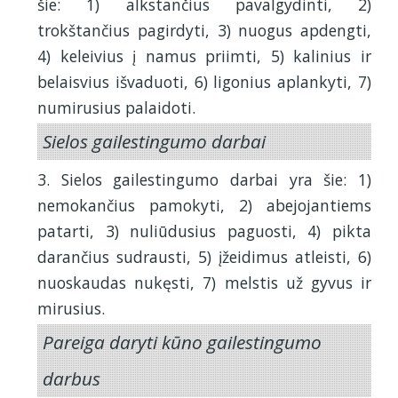
šie: 1) alkstančius pavalgydinti, 2)
trokštančius pagirdyti, 3) nuogus apdengti,
4) keleivius į namus priimti, 5) kalinius ir
belaisvius išvaduoti, 6) ligonius aplankyti, 7)
numirusius palaidoti.
Sielos gailestingumo darbai
3. Sielos gailestingumo darbai yra šie: 1)
nemokančius pamokyti, 2) abejojantiems
patarti, 3) nuliūdusius paguosti, 4) pikta
darančius sudrausti, 5) įžeidimus atleisti, 6)
nuoskaudas nukęsti, 7) melstis už gyvus ir
mirusius.
Pareiga daryti kūno gailestingumo
darbus