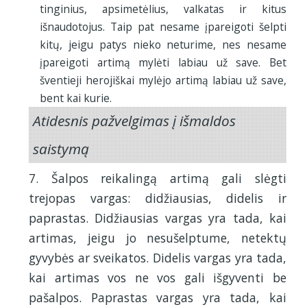
tinginius, apsimetėlius, valkatas ir kitus
išnaudotojus. Taip pat nesame įpareigoti šelpti
kitų, jeigu patys nieko neturime, nes nesame
įpareigoti artimą mylėti labiau už save. Bet
šventieji herojiškai mylėjo artimą labiau už save,
bent kai kurie.
Atidesnis pažvelgimas į išmaldos
saistymą
7. Šalpos reikalingą artimą gali slėgti
trejopas vargas: didžiausias, didelis ir
paprastas. Didžiausias vargas yra tada, kai
artimas, jeigu jo nesušelptume, netektų
gyvybės ar sveikatos. Didelis vargas yra tada,
kai artimas vos ne vos gali išgyventi be
pašalpos. Paprastas vargas yra tada, kai