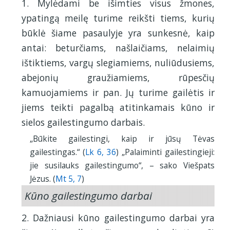
1. Mylėdami be išimties visus žmones,
ypatingą meilę turime reikšti tiems, kurių
būklė šiame pasaulyje yra sunkesnė, kaip
antai: beturčiams, našlaičiams, nelaimių
ištiktiems, vargų slegiamiems, nuliūdusiems,
abejonių graužiamiems, rūpesčių
kamuojamiems ir pan. Jų turime gailėtis ir
jiems teikti pagalbą atitinkamais kūno ir
sielos gailestingumo darbais.
„Būkite gailestingi, kaip ir jūsų Tėvas
gailestingas.“ (
Lk 6, 36
) „Palaiminti gailestingieji:
jie susilauks gailestingumo“, – sako Viešpats
Jėzus. (
Mt 5, 7
)
Kūno gailestingumo darbai
2. Dažniausi kūno gailestingumo darbai yra