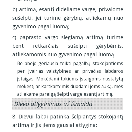
b) artimą, esantį dideliame varge, privalome
sušelpti, jei turime gėrybių, atliekamų nuo
gyvenimo pagal luomą;
c) paprasto vargo slegiamą artimą turime
bent retkarčiais sušelpti gėrybėmis,
atliekamomis nuo gyvenimo pagal luomą.
Be abejo geriausia teikti pagalbą stokojantiems
per įvairias valstybines ar privačias labdaros
įstaigas. Mokėdami tokioms įstaigoms nustatytą
mokestį ar kartkartėmis duodami joms auką, mes
atliekame pareigą šelpti varge esantį artimą.
Dievo atlyginimas už išmaldą
8. Dievui labai patinka šelpiantys stokojantį
artimą ir Jis jiems gausiai atlygina: