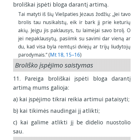
broliškai įspėti bloga darantį artimą.
Tai matyti iš šių Viešpaties Jėzaus žodžių: „Jei tavo
brolis tau nusikalstų, eik ir bark jį prie keturių
akių. Jeigu jis paklausys, tu laimėjai savo brolį. O
jei nepaklausytų, pasiimk su savimi dar vieną ar
du, kad visa byla remtųsi dviejų ar trijų liudytojų
parodymais.“ (
Mt 18, 15–16
)
Broliško įspėjimo saistymas
11. Pareiga broliškai įspėti bloga darantį
artimą mums galioja:
a) kai įspėjimo tikrai reikia artimui pataisyti;
b) kai tikimės naudingai jį atlikti;
c) kai galime atlikti jį be didelio nuostolio
sau.