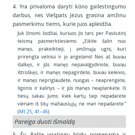
4. Yra privaloma daryti kūno gailestingumo
darbus, nes Viešpats Jėzus grasina amžinu
pasmerkimu tiems, kurie juos apleidžia.
Juk žinomi žodžiai, kuriuos Jis tars per Paskutinį
teismą pasmerktiesiems: „Eikite šalin nuo
manęs, prakeiktieji, į amžinąją ugnį, kuri
prirengta velniui ir jo angelams! Nes aš buvau
išalkęs, ir jūs manęs nepavalgydinote, buvau
ištroškęs, ir manęs nepagirdėte, buvau keleivis,
ir manęs nepriglaudėte, nuogas – neaprengėte,
ligonis ir kalinys – ir jūs manęs neaplankėte. Iš
tiesų sakau jums: kiek kartų taip nepadarėte
vienam iš šitų mažiausiųjų, nė man nepadarėte.“
(
Mt 25, 41–45
)
Pareiga duoti išmaldą
5. Šv. Rašte ypatingu būdu primenama ir