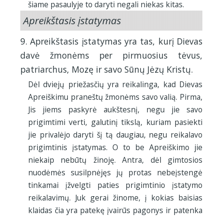
šiame pasaulyje to daryti negali niekas kitas.
Apreikštasis įstatymas
9. Apreikštasis įstatymas yra tas, kurį Dievas
davė žmonėms per pirmuosius tėvus,
patriarchus, Mozę ir savo Sūnų Jėzų Kristų.
Dėl dviejų priežasčių yra reikalinga, kad Dievas
Apreiškimu praneštų žmonėms savo valią. Pirma,
Jis jiems paskyrė aukštesnį, negu jie savo
prigimtimi verti, galutinį tikslą, kuriam pasiekti
jie privalėjo daryti šį tą daugiau, negu reikalavo
prigimtinis įstatymas. O to be Apreiškimo jie
niekaip nebūtų žinoję. Antra, dėl gimtosios
nuodėmės susilpnėjęs jų protas nebeįstengė
tinkamai įžvelgti paties prigimtinio įstatymo
reikalavimų. Juk gerai žinome, į kokias baisias
klaidas čia yra patekę įvairūs pagonys ir patenka