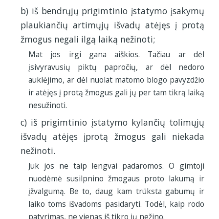
b) iš bendrųjų prigimtinio įstatymo įsakymų
plaukiančių artimųjų išvadų atėjęs į protą
žmogus negali ilgą laiką nežinoti;
Mat jos irgi gana aiškios. Tačiau ar dėl
įsivyravusių piktų papročių, ar dėl nedoro
auklėjimo, ar dėl nuolat matomo blogo pavyzdžio
ir atėjęs į protą žmogus gali jų per tam tikrą laiką
nesužinoti.
c) iš prigimtinio įstatymo kylančių tolimųjų
išvadų atėjęs įprotą žmogus gali niekada
nežinoti.
Juk jos ne taip lengvai padaromos. O gimtoji
nuodėmė susilpnino žmogaus proto lakumą ir
įžvalgumą. Be to, daug kam trūksta gabumų ir
laiko toms išvadoms pasidaryti. Todėl, kaip rodo
patyrimas, ne vienas iš tikro jų nežino.