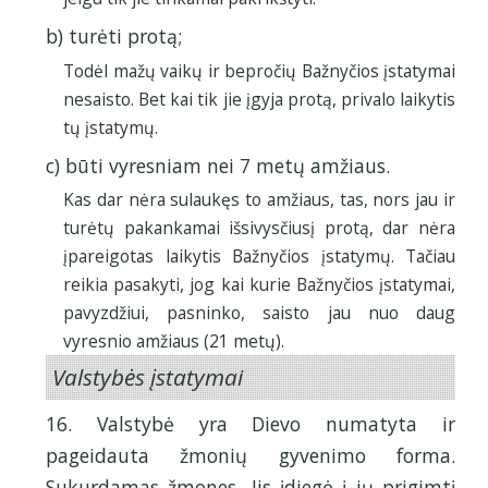
b) turėti protą;
Todėl mažų vaikų ir bepročių Bažnyčios įstatymai
nesaisto. Bet kai tik jie įgyja protą, privalo laikytis
tų įstatymų.
c) būti vyresniam nei 7 metų amžiaus.
Kas dar nėra sulaukęs to amžiaus, tas, nors jau ir
turėtų pakankamai išsivysčiusį protą, dar nėra
įpareigotas laikytis Bažnyčios įstatymų. Tačiau
reikia pasakyti, jog kai kurie Bažnyčios įstatymai,
pavyzdžiui, pasninko, saisto jau nuo daug
vyresnio amžiaus (21 metų).
Valstybės įstatymai
16. Valstybė yra Dievo numatyta ir
pageidauta žmonių gyvenimo forma.
Sukurdamas žmones, Jis įdiegė į jų prigimtį