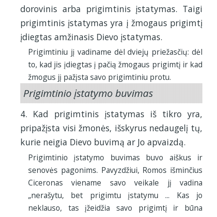
dorovinis arba prigimtinis įstatymas. Taigi
prigimtinis įstatymas yra į žmogaus prigimtį
įdiegtas amžinasis Dievo įstatymas.
Prigimtiniu jį vadiname dėl dviejų priežasčių: dėl
to, kad jis įdiegtas į pačią žmogaus prigimtį ir kad
žmogus jį pažįsta savo prigimtiniu protu.
Prigimtinio įstatymo buvimas
4. Kad prigimtinis įstatymas iš tikro yra,
pripažįsta visi žmonės, išskyrus nedaugelį tų,
kurie neigia Dievo buvimą ar Jo apvaizdą.
Prigimtinio įstatymo buvimas buvo aiškus ir
senovės pagonims. Pavyzdžiui, Romos išminčius
Ciceronas viename savo veikale jį vadina
„nerašytu, bet prigimtu įstatymu ... Kas jo
neklauso, tas įžeidžia savo prigimtį ir būna