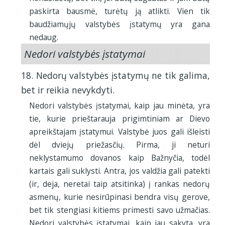
paskirta bausmė, turėtų ją atlikti. Vien tik
baudžiamųjų valstybės įstatymų yra gana
nedaug.
Nedori valstybės įstatymai
18. Nedorų valstybės įstatymų ne tik galima,
bet ir reikia nevykdyti.
Nedori valstybės įstatymai, kaip jau minėta, yra
tie, kurie prieštarauja prigimtiniam ar Dievo
apreikštajam įstatymui. Valstybė juos gali išleisti
dėl dviejų priežasčių. Pirma, ji neturi
neklystamumo dovanos kaip Bažnyčia, todėl
kartais gali suklysti. Antra, jos valdžia gali patekti
(ir, deja, neretai taip atsitinka) į rankas nedorų
asmenų, kurie nesirūpinasi bendra visų gerove,
bet tik stengiasi kitiems primesti savo užmačias.
Nedori valstybės įstatymai, kaip jau sakyta, yra