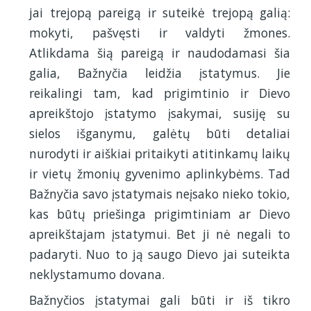
jai trejopą pareigą ir suteikė trejopą galią:
mokyti, pašvęsti ir valdyti žmones.
Atlikdama šią pareigą ir naudodamasi šia
galia, Bažnyčia leidžia įstatymus. Jie
reikalingi tam, kad prigimtinio ir Dievo
apreikštojo įstatymo įsakymai, susiję su
sielos išganymu, galėtų būti detaliai
nurodyti ir aiškiai pritaikyti atitinkamų laikų
ir vietų žmonių gyvenimo aplinkybėms. Tad
Bažnyčia savo įstatymais neįsako nieko tokio,
kas būtų priešinga prigimtiniam ar Dievo
apreikštajam įstatymui. Bet ji nė negali to
padaryti. Nuo to ją saugo Dievo jai suteikta
neklystamumo dovana.
Bažnyčios įstatymai gali būti ir iš tikro