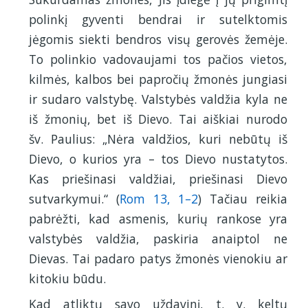
polinkį gyventi bendrai ir sutelktomis
jėgomis siekti bendros visų gerovės žemėje.
To polinkio vadovaujami tos pačios vietos,
kilmės, kalbos bei papročių žmonės jungiasi
ir sudaro valstybę. Valstybės valdžia kyla ne
iš žmonių, bet iš Dievo. Tai aiškiai nurodo
šv. Paulius: „Nėra valdžios, kuri nebūtų iš
Dievo, o kurios yra – tos Dievo nustatytos.
Kas priešinasi valdžiai, priešinasi Dievo
sutvarkymui.“ (
Rom 13, 1–2
) Tačiau reikia
pabrėžti, kad asmenis, kurių rankose yra
valstybės valdžia, paskiria anaiptol ne
Dievas. Tai padaro patys žmonės vienokiu ar
kitokiu būdu.
Kad atliktų savo uždavinį, t. y. keltų