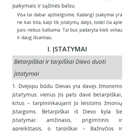
įsakymais ir sąžinės balsu.
Visa tai dabar apžvelgsime. Kadangi įsakymai yra
ne kas kita, kaip tik įstatymų dalys, todėl čia apie
juos nebus kalbama. Tai bus padaryta kiek vėliau
ir daug išsamiau.
I. ĮSTATYMAI
Betarpiškai ir tarpiškai Dievo duoti
įstatymai
1. Dvejopu būdu Dievas yra davęs žmonėms
įstatymus: vienus Jis pats davė betarpiškai,
kitus – tarpininkaujant Jo leistoms žmonių
įstaigoms. Betarpiškai iš Dievo kyla šie
įstatymai: amžinasis, prigimtinis ir
apreikštasis, o tarpiškai – Bažnyčios ir