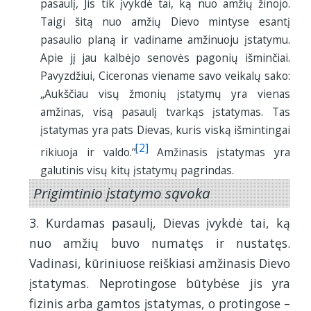
pasaulį, Jis tik įvykdė tai, ką nuo amžių žinojo.
Taigi šitą nuo amžių Dievo mintyse esantį
pasaulio planą ir vadiname amžinuoju įstatymu.
Apie jį jau kalbėjo senovės pagonių išminčiai.
Pavyzdžiui, Ciceronas viename savo veikalų sako:
„Aukščiau visų žmonių įstatymų yra vienas
amžinas, visą pasaulį tvarkąs įstatymas. Tas
įstatymas yra pats Dievas, kuris viską išmintingai
[2]
rikiuoja ir valdo.“
Amžinasis įstatymas yra
galutinis visų kitų įstatymų pagrindas.
Prigimtinio įstatymo sąvoka
3. Kurdamas pasaulį, Dievas įvykdė tai, ką
nuo amžių buvo numatęs ir nustatęs.
Vadinasi, kūriniuose reiškiasi amžinasis Dievo
įstatymas. Neprotingose būtybėse jis yra
fizinis arba gamtos įstatymas, o protingose –