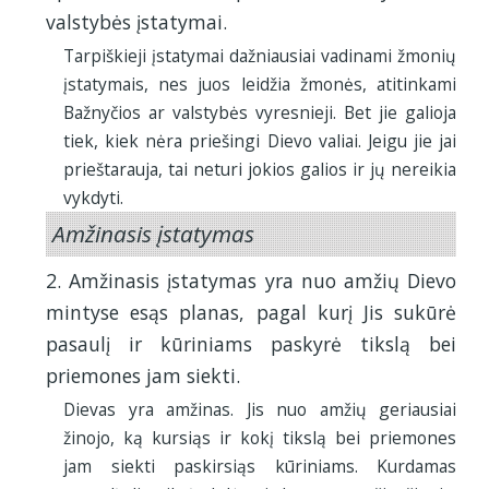
valstybės įstatymai.
Tarpiškieji įstatymai dažniausiai vadinami žmonių
įstatymais, nes juos leidžia žmonės, atitinkami
Bažnyčios ar valstybės vyresnieji. Bet jie galioja
tiek, kiek nėra priešingi Dievo valiai. Jeigu jie jai
prieštarauja, tai neturi jokios galios ir jų nereikia
vykdyti.
Amžinasis įstatymas
2. Amžinasis įstatymas yra nuo amžių Dievo
mintyse esąs planas, pagal kurį Jis sukūrė
pasaulį ir kūriniams paskyrė tikslą bei
priemones jam siekti.
Dievas yra amžinas. Jis nuo amžių geriausiai
žinojo, ką kursiąs ir kokį tikslą bei priemones
jam siekti paskirsiąs kūriniams. Kurdamas