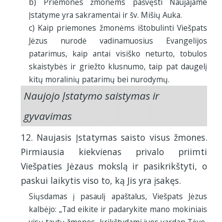
b) Priemonės žmonėms pašvęsti Naujajame
Įstatyme yra sakramentai ir šv. Mišių Auka.
c) Kaip priemones žmonėms ištobulinti Viešpats
Jėzus nurodė vadinamuosius Evangelijos
patarimus, kaip antai visiško neturto, tobulos
skaistybės ir griežto klusnumo, taip pat daugelį
kitų moralinių patarimų bei nurodymų.
Naujojo Įstatymo saistymas ir
gyvavimas
12. Naujasis Įstatymas saisto visus žmones.
Pirmiausia kiekvienas privalo priimti
Viešpaties Jėzaus mokslą ir pasikrikštyti, o
paskui laikytis viso to, ką Jis yra įsakęs.
Siųsdamas į pasaulį apaštalus, Viešpats Jėzus
kalbėjo: „Tad eikite ir padarykite mano mokiniais
visų tautų žmones, krikštydami juos vardan Tėvo,