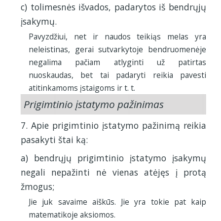
c) tolimesnės išvados, padarytos iš bendrųjų
įsakymų.
Pavyzdžiui, net ir naudos teikiąs melas yra
neleistinas, gerai sutvarkytoje bendruomenėje
negalima pačiam atlyginti už patirtas
nuoskaudas, bet tai padaryti reikia pavesti
atitinkamoms įstaigoms ir t. t.
Prigimtinio įstatymo pažinimas
7. Apie prigimtinio įstatymo pažinimą reikia
pasakyti štai ką:
a) bendrųjų prigimtinio įstatymo įsakymų
negali nepažinti nė vienas atėjęs į protą
žmogus;
Jie juk savaime aiškūs. Jie yra tokie pat kaip
matematikoje aksiomos.