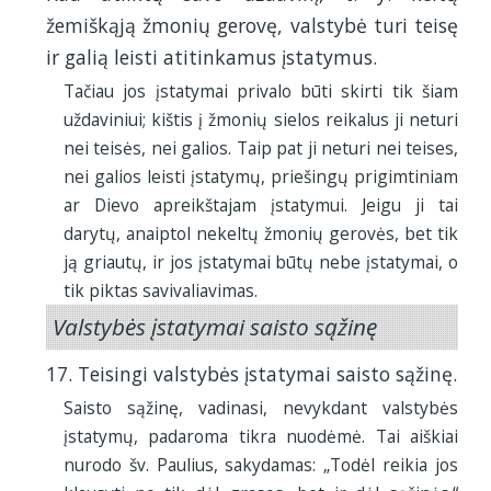
žemiškąją žmonių gerovę, valstybė turi teisę
ir galią leisti atitinkamus įstatymus.
Tačiau jos įstatymai privalo būti skirti tik šiam
uždaviniui; kištis į žmonių sielos reikalus ji neturi
nei teisės, nei galios. Taip pat ji neturi nei teises,
nei galios leisti įstatymų, priešingų prigimtiniam
ar Dievo apreikštajam įstatymui. Jeigu ji tai
darytų, anaiptol nekeltų žmonių gerovės, bet tik
ją griautų, ir jos įstatymai būtų nebe įstatymai, o
tik piktas savivaliavimas.
Valstybės įstatymai saisto sąžinę
17. Teisingi valstybės įstatymai saisto sąžinę.
Saisto sąžinę, vadinasi, nevykdant valstybės
įstatymų, padaroma tikra nuodėmė. Tai aiškiai
nurodo šv. Paulius, sakydamas: „Todėl reikia jos