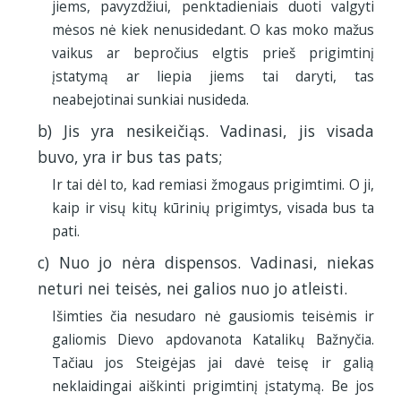
jiems, pavyzdžiui, penktadieniais duoti valgyti
mėsos nė kiek nenusidedant. O kas moko mažus
vaikus ar bepročius elgtis prieš prigimtinį
įstatymą ar liepia jiems tai daryti, tas
neabejotinai sunkiai nusideda.
b) Jis yra nesikeičiąs. Vadinasi, jis visada
buvo, yra ir bus tas pats;
Ir tai dėl to, kad remiasi žmogaus prigimtimi. O ji,
kaip ir visų kitų kūrinių prigimtys, visada bus ta
pati.
c) Nuo jo nėra dispensos. Vadinasi, niekas
neturi nei teisės, nei galios nuo jo atleisti.
Išimties čia nesudaro nė gausiomis teisėmis ir
galiomis Dievo apdovanota Katalikų Bažnyčia.
Tačiau jos Steigėjas jai davė teisę ir galią
neklaidingai aiškinti prigimtinį įstatymą. Be jos