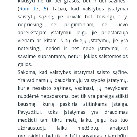
klausyti ne tik dėl grasos, bet ir dėl sąžinės.“
(
Rom 13, 5
) Tačiau, kad valstybės įstatymai
saistytų sąžinę, jie privalo būti teisingi, t. y.
nepriešingi nei prigimtiniam, nei Dievo
apreikštajam įstatymui. Jeigu jie prieštarauja
vienam ar kitam iš tų dviejų įstatymų, jie yra
neteisingi, nedori ir net nebe įstatymai, ir,
savaime suprantama, neturi jokios saistomosios
galios.
Sakoma, kad valstybės įstatymai saisto sąžinę.
Yra vadinamųjų baudžiamųjų valstybės įstatymų,
kurie nesaisto sąžinės, vadinasi, jų nevykdant
nuodėmė nepadaroma, bet tik yra pareiga atlikti
bausmę, kurią paskiria atitinkama įstaiga.
Pavyzdžiui, toks įstatymas yra draudimas
medžioti tam tikru metų laiku. Jeigu kas tuo
uždraustuoju laiku medžiotų, anaiptol
nenusidėtų, bet tik, jei būtų sugautas ir jam būtų