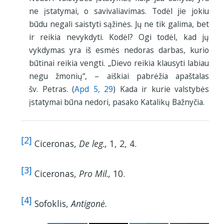
ne įstatymai, o savivaliavimas. Todėl jie jokiu
būdu negali saistyti sąžinės. Jų ne tik galima, bet
ir reikia nevykdyti. Kodėl? Ogi todėl, kad jų
vykdymas yra iš esmės nedoras darbas, kurio
būtinai reikia vengti. „Dievo reikia klausyti labiau
negu žmonių“, – aiškiai pabrėžia apaštalas
šv. Petras. (
Apd 5, 29
) Kada ir kurie valstybės
įstatymai būna nedori, pasako Katalikų Bažnyčia.
[2]
Ciceronas,
De leg.,
1, 2, 4.
[3]
Ciceronas,
Pro Mil.,
10.
[4]
Sofoklis,
Antigonė.