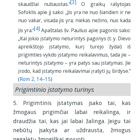
[3]
skaudžiai nubaustas.“
O graikų rašytojas
Sofoklis apie jį sako: „Jis yra ne nuo šiandien ir ne
nuo vakar, visada jis yra; niekas nežino, nuo kada
[4]
jis yra.“
Apaštalas šv. Paulius apie pagonis sako:
„Kai jokio įstatymo neturintys pagonys (t. y. Dievo
apreikštojo įstatymo, kurį turėjo žydai) iš
prigimties vykdo įstatymo reikalavimus, tada jie –
neturintys įstatymo – yra patys sau įstatymas. Jie
įrodo, kad įstatymo reikalavimai įrašyti jų širdyse.“
(
Rom 2, 14–15
)
Prigimtinio įstatymo turinys
5. Prigimtinis įstatymas įsako tai, kas
žmogaus prigimčiai labai reikalinga, ir
draudžia tai, kas jai labai žalinga. Jeigu tai
nebūtų įsakyta ar uždrausta, žmogus
negalėtų žmogiškai gyvuoti.