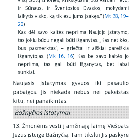
ir Sūnaus, ir Šventosios Dvasios, mokydami
laikytis visko, ką tik esu jums įsakęs.“ (
Mt 28, 19–
20
)
Kas dėl savo kaltės nepriima Naujojo Įstatymo,
tas jokiu būdu negali būti išganytas. „Kas netikės,
bus pasmerktas“, – griežtai ir aiškiai pareiškia
Išganytojas. (
Mk 16, 16
) Kas be savo kaltės jo
nepriima, tas gali būti išganytas, bet labai
sunkiai.
Naujasis Įstatymas gyvuos iki pasaulio
pabaigos. Jis niekada nebus nei pakeistas
kitu, nei panaikintas.
Bažnyčios įstatymai
13. Žmonėms vesti į amžinąją laimę Viešpats
Jėzus įsteigė Bažnyčią. Tam tikslui Jis paskyrė