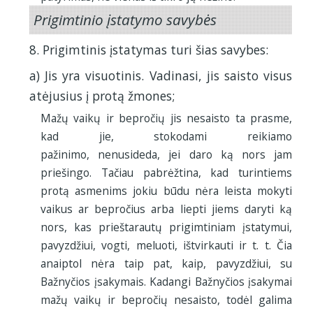
Prigimtinio įstatymo savybės
8. Prigimtinis įstatymas turi šias savybes:
a) Jis yra visuotinis. Vadinasi, jis saisto visus
atėjusius į protą žmones;
Mažų vaikų ir bepročių jis nesaisto ta prasme,
kad jie, stokodami reikiamo
pažinimo, nenusideda, jei daro ką nors jam
priešingo. Tačiau pabrėžtina, kad turintiems
protą asmenims jokiu būdu nėra leista mokyti
vaikus ar bepročius arba liepti jiems daryti ką
nors, kas prieštarautų prigimtiniam įstatymui,
pavyzdžiui, vogti, meluoti, ištvirkauti ir t. t. Čia
anaiptol nėra taip pat, kaip, pavyzdžiui, su
Bažnyčios įsakymais. Kadangi Bažnyčios įsakymai
mažų vaikų ir bepročių nesaisto, todėl galima