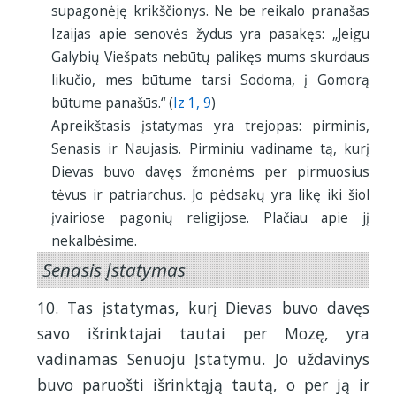
supagonėję krikščionys. Ne be reikalo pranašas
Izaijas apie senovės žydus yra pasakęs: „Jeigu
Galybių Viešpats nebūtų palikęs mums skurdaus
likučio, mes būtume tarsi Sodoma, į Gomorą
būtume panašūs.“ (
Iz 1, 9
)
Apreikštasis įstatymas yra trejopas: pirminis,
Senasis ir Naujasis. Pirminiu vadiname tą, kurį
Dievas buvo davęs žmonėms per pirmuosius
tėvus ir patriarchus. Jo pėdsakų yra likę iki šiol
įvairiose pagonių religijose. Plačiau apie jį
nekalbėsime.
Senasis Įstatymas
10. Tas įstatymas, kurį Dievas buvo davęs
savo išrinktajai tautai per Mozę, yra
vadinamas Senuoju Įstatymu. Jo uždavinys
buvo paruošti išrinktąją tautą, o per ją ir