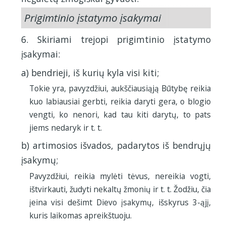
Prigimtinio įstatymo įsakymai
6. Skiriami trejopi prigimtinio įstatymo
įsakymai:
a) bendrieji, iš kurių kyla visi kiti;
Tokie yra, pavyzdžiui, aukščiausiąją Būtybę reikia
kuo labiausiai gerbti, reikia daryti gera, o blogio
vengti, ko nenori, kad tau kiti darytų, to pats
jiems nedaryk ir t. t.
b) artimosios išvados, padarytos iš bendrųjų
įsakymų;
Pavyzdžiui, reikia mylėti tėvus, nereikia vogti,
ištvirkauti, žudyti nekaltų žmonių ir t. t. Žodžiu, čia
įeina visi dešimt Dievo įsakymų, išskyrus 3-ąjį,
kuris laikomas apreikštuoju.