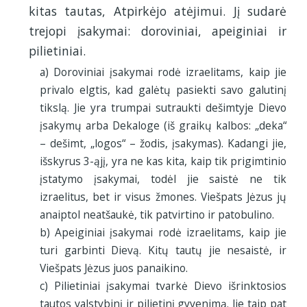
kitas tautas, Atpirkėjo atėjimui. Jį sudarė
trejopi įsakymai: doroviniai, apeiginiai ir
pilietiniai.
a) Doroviniai įsakymai rodė izraelitams, kaip jie
privalo elgtis, kad galėtų pasiekti savo galutinį
tikslą. Jie yra trumpai sutraukti dešimtyje Dievo
įsakymų arba Dekaloge (iš graikų kalbos: „deka“
– dešimt, „logos“ – žodis, įsakymas). Kadangi jie,
išskyrus 3-ąjį, yra ne kas kita, kaip tik prigimtinio
įstatymo įsakymai, todėl jie saistė ne tik
izraelitus, bet ir visus žmones. Viešpats Jėzus jų
anaiptol neatšaukė, tik patvirtino ir patobulino.
b) Apeiginiai įsakymai rodė izraelitams, kaip jie
turi garbinti Dievą. Kitų tautų jie nesaistė, ir
Viešpats Jėzus juos panaikino.
c) Pilietiniai įsakymai tvarkė Dievo išrinktosios
tautos valstybinį ir pilietinį gyvenimą. Jie taip pat