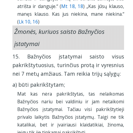
atrišta ir danguje.“ (
Mt 18, 18
) „Kas jūsų klauso,
manęs klauso. Kas jus niekina, mane niekina.“
(
Lk 10, 16
)
Žmonės, kuriuos saisto Bažnyčios
įstatymai
15. Bažnyčios įstatymai saisto visus
pakrikštytuosius, turinčius protą ir vyresnius
nei 7 metų amžiaus. Tam reikia trijų sąlygų:
a) būti pakrikštytam;
Mat kas nėra pakrikštytas, tas nelaikomas
Bažnyčios nariu bei valdiniu ir jam netaikomi
Bažnyčios įstatymai. Tačiau visi pakrikštytieji
privalo laikytis Bažnyčios įstatymų. Taigi ne tik
katalikai, bet ir įvairiausi klaidatikiai, žinoma,
jeigu tik jie tinkamai pakrikštyti.