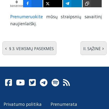
0
bendrinimų
Prenumeruokite
mūsų straipsnių savaitinį
naujienlaiškį.
‹
›
§ 3. VEIKSMŲ PASEKMĖS
II. SĄŽINĖ
Privatumo politika
Prenumerata