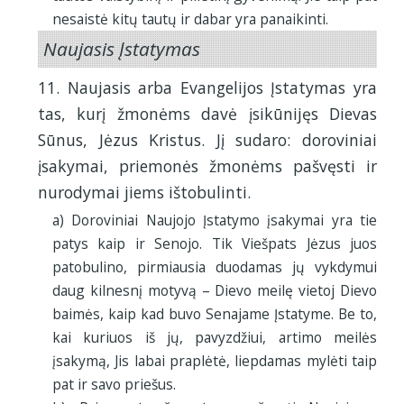
nesaistė kitų tautų ir dabar yra panaikinti.
Naujasis Įstatymas
11. Naujasis arba Evangelijos Įstatymas yra
tas, kurį žmonėms davė įsikūnijęs Dievas
Sūnus, Jėzus Kristus. Jį sudaro: doroviniai
įsakymai, priemonės žmonėms pašvęsti ir
nurodymai jiems ištobulinti.
a) Doroviniai Naujojo Įstatymo įsakymai yra tie
patys kaip ir Senojo. Tik Viešpats Jėzus juos
patobulino, pirmiausia duodamas jų vykdymui
daug kilnesnį motyvą – Dievo meilę vietoj Dievo
baimės, kaip kad buvo Senajame Įstatyme. Be to,
kai kuriuos iš jų, pavyzdžiui, artimo meilės
įsakymą, Jis labai praplėtė, liepdamas mylėti taip
pat ir savo priešus.