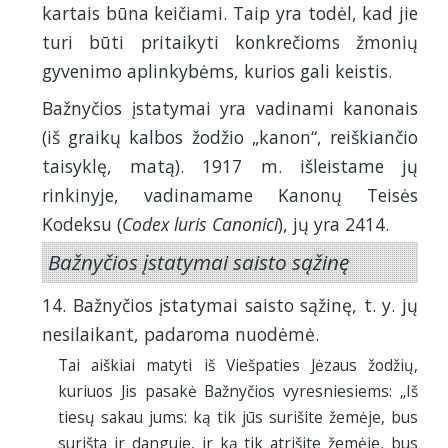
kartais būna keičiami. Taip yra todėl, kad jie
turi būti pritaikyti konkrečioms žmonių
gyvenimo aplinkybėms, kurios gali keistis.
Bažnyčios įstatymai yra vadinami kanonais
(iš graikų kalbos žodžio „kanon“, reiškiančio
taisyklę, matą). 1917 m. išleistame jų
rinkinyje, vadinamame Kanonų Teisės
Kodeksu (
Codex luris Canonici
), jų yra 2414.
Bažnyčios įstatymai saisto sąžinę
14. Bažnyčios įstatymai saisto sąžinę, t. y. jų
nesilaikant, padaroma nuodėmė.
Tai aiškiai matyti iš Viešpaties Jėzaus žodžių,
kuriuos Jis pasakė Bažnyčios vyresniesiems: „Iš
tiesų sakau jums: ką tik jūs surišite žemėje, bus
surišta ir danguje, ir ką tik atrišite žemėje, bus