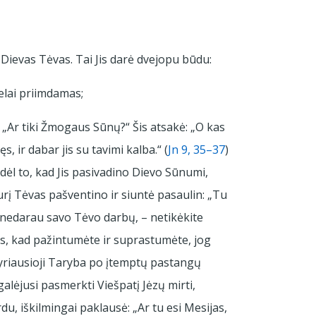
 Dievas Tėvas. Tai Jis darė dvejopu būdu:
elai priimdamas;
„Ar tiki Žmogaus Sūnų?“ Šis atsakė: „O kas
ęs, ir dabar jis su tavimi kalba.“ (
Jn 9, 35–37
)
 dėl to, kad Jis pasivadino Dievo Sūnumi,
kurį Tėvas pašventino ir siuntė pasaulin: „Tu
aš nedarau savo Tėvo darbų, – netikėkite
ais, kad pažintumėte ir suprastumėte, jog
vyriausioji Taryba po įtemptų pastangų
lėjusi pasmerkti Viešpatį Jėzų mirti,
du, iškilmingai paklausė: „Ar tu esi Mesijas,