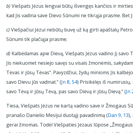
b)
Viešpats Jėzus lengvai būtų išvengęs kančios ir mirties
kad Jis vadina save Dievo Sūnumi ne tikrąja prasme. Bet J
c)
Viešpačiui Jėzui nebūtų buvę už ką girti apaštalų Petro
Sūnumi tik plačiąja prasme;
d)
Kalbėdamas apie Dievą, Viešpats Jėzus vadino Jį savo 
Jis niekuomet nesiejo savęs su visais žmonėmis, sakyda
Tėvas ir jūsų Tėvas“. Pavyzdžiui, žydų minioms Jis kalbėj
savo Dievu jūs vadinat.“ (
Jn 8, 54
) Prisikėlęs iš numirusių,
savo Tėvą ir jūsų Tėvą, pas savo Dievą ir jūsų Dievą.“ (
Jn 
Tiesa, Viešpats Jėzus ne kartą vadino save ir Žmogaus Sūn
pranašo Danielio Mesijui duotąjį pavadinimą (
Dan 9, 13
),
gerai žinomas. Todėl Viešpaties Jėzaus lūpose „Žmogaus S