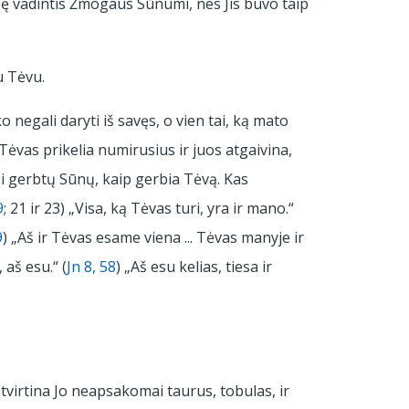
eisę vadintis Žmogaus Sūnumi, nes Jis buvo taip
u Tėvu.
 negali daryti iš savęs, o vien tai, ką mato
p Tėvas prikelia numirusius ir juos atgaivina,
isi gerbtų Sūnų, kaip gerbia Tėvą. Kas
9
; 21 ir 23) „Visa, ką Tėvas turi, yra ir mano.“
9
) „Aš ir Tėvas esame viena ... Tėvas manyje ir
aš esu.“ (
Jn 8, 58
) „Aš esu kelias, tiesa ir
atvirtina Jo neapsakomai taurus, tobulas, ir