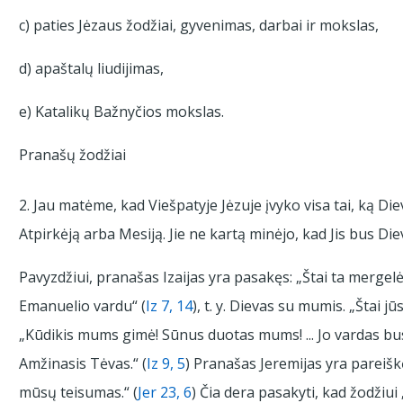
c) paties Jėzaus žodžiai, gyvenimas, darbai ir mokslas,
d) apaštalų liudijimas,
e) Katalikų Bažnyčios mokslas.
Pranašų žodžiai
2. Jau matėme, kad Viešpatyje Jėzuje įvyko visa tai, ką D
Atpirkėją arba Mesiją. Jie ne kartą minėjo, kad Jis bus Die
Pavyzdžiui, pranašas Izaijas yra pasakęs: „Štai ta mergelė 
Emanuelio vardu“ (
Iz 7, 14
), t. y. Dievas su mumis. „Štai jūs
„Kūdikis mums gimė! Sūnus duotas mums! ... Jo vardas bu
Amžinasis Tėvas.“ (
Iz 9, 5
) Pranašas Jeremijas yra pareišk
mūsų teisumas.“ (
Jer 23, 6
) Čia dera pasakyti, kad žodžiui 