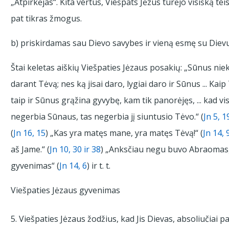
„Atpirkėjas“. Kita vertus, Viešpats Jėzus turėjo visišką t
pat tikras žmogus.
b) priskirdamas sau Dievo savybes ir vieną esmę su Diev
Štai keletas aiškių Viešpaties Jėzaus posakių: „Sūnus nieko
darant Tėvą; nes ką jisai daro, lygiai daro ir Sūnus ... Kai
taip ir Sūnus grąžina gyvybę, kam tik panorėjęs, ... kad v
negerbia Sūnaus, tas negerbia jį siuntusio Tėvo.“ (
Jn 5, 1
(
Jn 16, 15
) „Kas yra matęs mane, yra matęs Tėvą!“ (
Jn 14, 
aš Jame.“ (
Jn 10, 30 ir 38
) „Anksčiau negu buvo Abraomas, 
gyvenimas“ (
Jn 14, 6
) ir t. t.
Viešpaties Jėzaus gyvenimas
5. Viešpaties Jėzaus žodžius, kad Jis Dievas, absoliučiai p