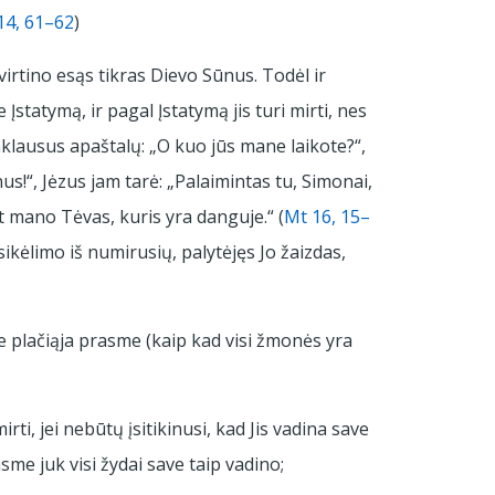
14, 61–62
)
tvirtino esąs tikras Dievo Sūnus. Todėl ir
 Įstatymą, ir pagal Įstatymą jis turi mirti, nes
paklausus apaštalų: „O kuo jūs mane laikote?“,
s!“, Jėzus jam tarė: „Palaimintas tu, Simonai,
t mano Tėvas, kuris yra danguje.“ (
Mt 16, 15–
sikėlimo iš numirusių, palytėjęs Jo žaizdas,
e plačiąja prasme (kaip kad visi žmonės yra
i, jei nebūtų įsitikinusi, kad Jis vadina save
sme juk visi žydai save taip vadino;