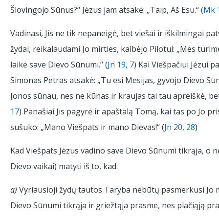
Šlovingojo Sūnus?“ Jėzus jam atsakė: „Taip, Aš Esu.“ (
Mk 
Vadinasi, Jis ne tik nepaneigė, bet viešai ir iškilmingai pa
žydai, reikalaudami Jo mirties, kalbėjo Pilotui: „Mes turime
laikė save Dievo Sūnumi.“ (
Jn 19, 7
) Kai Viešpačiui Jėzui 
Simonas Petras atsakė: „Tu esi Mesijas, gyvojo Dievo Sūnu
Jonos sūnau, nes ne kūnas ir kraujas tai tau apreiškė, be
17
) Panašiai Jis pagyrė ir apaštalą Tomą, kai tas po Jo pri
sušuko: „Mano Viešpats ir mano Dievas!“ (
Jn 20, 28
)
Kad Viešpats Jėzus vadino save Dievo Sūnumi tikrąja, o n
Dievo vaikai) matyti iš to, kad:
a)
Vyriausioji žydų tautos Taryba nebūtų pasmerkusi Jo mirt
Dievo Sūnumi tikrąja ir griežtąja prasme, nes plačiąją pra