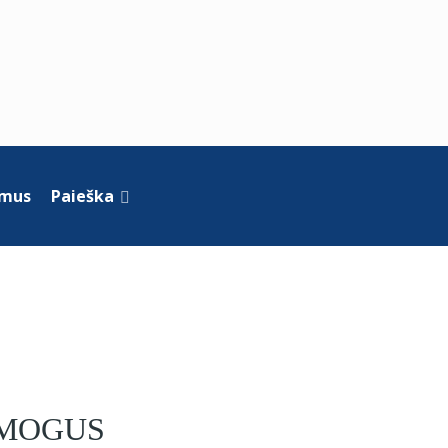
 mus
Paieška
ŽMOGUS