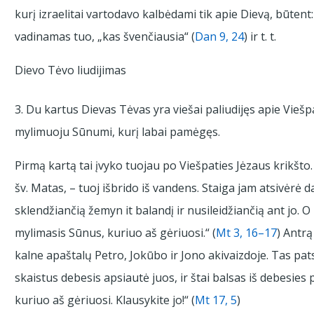
kurį izraelitai vartodavo kalbėdami tik apie Dievą, būtent
vadinamas tuo, „kas švenčiausia“ (
Dan 9, 24
) ir t. t.
Dievo Tėvo liudijimas
3. Du kartus Dievas Tėvas yra viešai paliudijęs apie Viešp
mylimuoju Sūnumi, kurį labai pamėgęs.
Pirmą kartą tai įvyko tuojau po Viešpaties Jėzaus krikšto
šv. Matas, – tuoj išbrido iš vandens. Staiga jam atsivėrė 
sklendžiančią žemyn it balandį ir nusileidžiančią ant jo. 
mylimasis Sūnus, kuriuo aš gėriuosi.“ (
Mt 3, 16–17
) Antrą
kalne apaštalų Petro, Jokūbo ir Jono akivaizdoje. Tas pats
skaistus debesis apsiautė juos, ir štai balsas iš debesies
kuriuo aš gėriuosi. Klausykite jo!“ (
Mt 17, 5
)