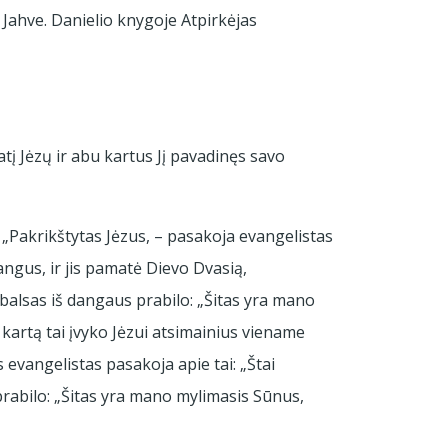
: Jahve. Danielio knygoje Atpirkėjas
atį Jėzų ir abu kartus Jį pavadinęs savo
. „Pakrikštytas Jėzus, – pasakoja evangelistas
dangus, ir jis pamatė Dievo Dvasią,
O balsas iš dangaus prabilo: „Šitas yra mano
 kartą tai įvyko Jėzui atsimainius viename
 evangelistas pasakoja apie tai: „Štai
 prabilo: „Šitas yra mano mylimasis Sūnus,