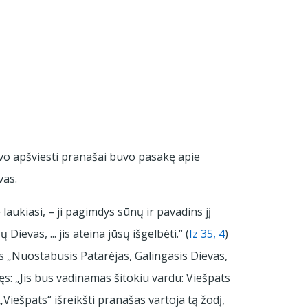
ievo apšviesti pranašai buvo pasakę apie
vas.
laukiasi, – ji pagimdys sūnų ir pavadins jį
ų Dievas, ... jis ateina jūsų išgelbėti.“ (
Iz 35, 4
)
s „Nuostabusis Patarėjas, Galingasis Dievas,
ęs: „Jis bus vadinamas šitokiu vardu: Viešpats
„Viešpats“ išreikšti pranašas vartoja tą žodį,