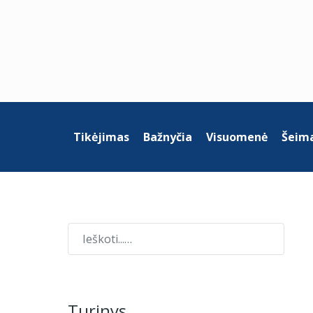
Tikėjimas
Bažnyčia
Visuomenė
Šeima
Paieška
Turinys