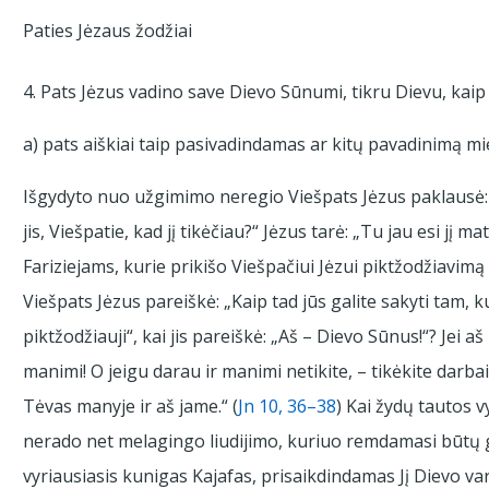
Paties Jėzaus žodžiai
4. Pats Jėzus vadino save Dievo Sūnumi, tikru Dievu, kaip
a) pats aiškiai taip pasivadindamas ar kitų pavadinimą mi
Išgydyto nuo užgimimo neregio Viešpats Jėzus paklausė: 
jis, Viešpatie, kad jį tikėčiau?“ Jėzus tarė: „Tu jau esi jį mat
Fariziejams, kurie prikišo Viešpačiui Jėzui piktžodžiavimą
Viešpats Jėzus pareiškė: „Kaip tad jūs galite sakyti tam, 
piktžodžiauji“, kai jis pareiškė: „Aš – Dievo Sūnus!“? Jei 
manimi! O jeigu darau ir manimi netikite, – tikėkite darb
Tėvas manyje ir aš jame.“ (
Jn 10, 36–38
) Kai žydų tautos 
nerado net melagingo liudijimo, kuriuo remdamasi būtų ga
vyriausiasis kunigas Kajafas, prisaikdindamas Jį Dievo var