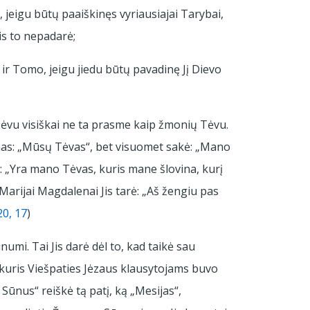
, jeigu būtų paaiškinęs vyriausiajai Tarybai,
is to nepadarė;
 ir Tomo, jeigu jiedu būtų pavadinę Jį Dievo
Tėvu visiškai ne ta prasme kaip žmonių Tėvu.
mas: „Mūsų Tėvas“, bet visuomet sakė: „Mano
o: „Yra mano Tėvas, kuris mane šlovina, kurį
 Marijai Magdalenai Jis tarė: „Aš žengiu pas
20, 17
)
umi. Tai Jis darė dėl to, kad taikė sau
 kuris Viešpaties Jėzaus klausytojams buvo
ūnus“ reiškė tą patį, ką „Mesijas“,