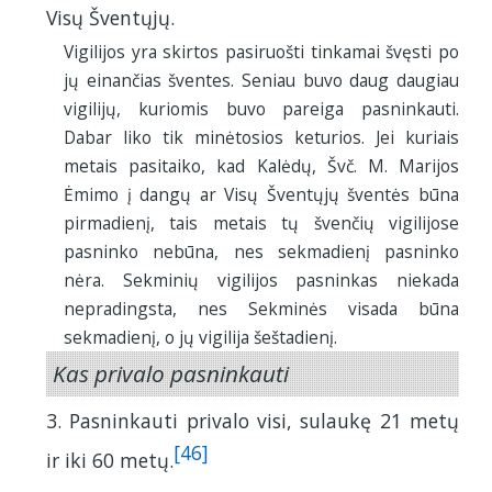
Visų Šventųjų.
Vigilijos yra skirtos pasiruošti tinkamai švęsti po
jų einančias šventes. Seniau buvo daug daugiau
vigilijų, kuriomis buvo pareiga pasninkauti.
Dabar liko tik minėtosios keturios. Jei kuriais
metais pasitaiko, kad Kalėdų, Švč. M. Marijos
Ėmimo į dangų ar Visų Šventųjų šventės būna
pirmadienį, tais metais tų švenčių vigilijose
pasninko nebūna, nes sekmadienį pasninko
nėra. Sekminių vigilijos pasninkas niekada
nepradingsta, nes Sekminės visada būna
sekmadienį, o jų vigilija šeštadienį.
Kas privalo pasninkauti
3. Pasninkauti privalo visi, sulaukę 21 metų
[46]
ir iki 60 metų.