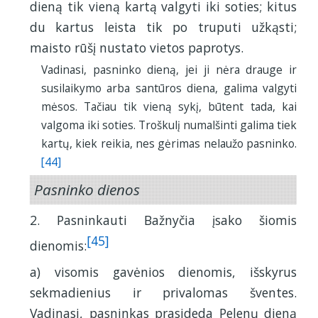
dieną tik vieną kartą valgyti iki soties; kitus
du kartus leista tik po truputi užkąsti;
maisto rūšį nustato vietos paprotys.
Vadinasi, pasninko dieną, jei ji nėra drauge ir
susilaikymo arba santūros diena, galima valgyti
mėsos. Tačiau tik vieną sykį, būtent tada, kai
valgoma iki soties. Troškulį numalšinti galima tiek
kartų, kiek reikia, nes gėrimas nelaužo pasninko.
[44]
Pasninko dienos
2. Pasninkauti Bažnyčia įsako šiomis
[45]
dienomis:
a) visomis gavėnios dienomis, išskyrus
sekmadienius ir privalomas šventes.
Vadinasi, pasninkas prasideda Pelenų dieną