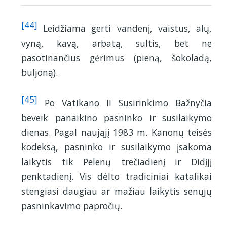
[44]
Leidžiama gerti vandenį, vaistus, alų,
vyną, kavą, arbatą, sultis, bet ne
pasotinančius gėrimus (pieną, šokoladą,
buljoną).
[45]
Po Vatikano II Susirinkimo Bažnyčia
beveik panaikino pasninko ir susilaikymo
dienas. Pagal naująjį 1983 m. Kanonų teisės
kodeksą, pasninko ir susilaikymo įsakoma
laikytis tik Pelenų trečiadienį ir Didįjį
penktadienį. Vis dėlto tradiciniai katalikai
stengiasi daugiau ar mažiau laikytis senųjų
pasninkavimo papročių.