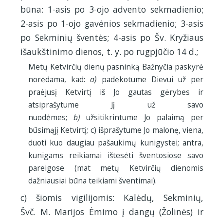
būna: 1-asis po 3-ojo advento sekmadienio;
2-asis po 1-ojo gavėnios sekmadienio; 3-asis
po Sekminių šventės; 4-asis po Šv. Kryžiaus
išaukštinimo dienos, t. y. po rugpjūčio 14 d.;
Metų Ketvirčių dienų pasninką Bažnyčia paskyrė
norėdama, kad:
a)
padėkotume Dievui už per
praėjusį Ketvirtį iš Jo gautas gėrybes ir
atsiprašytume Jį už savo
nuodėmes;
b)
užsitikrintume Jo palaimą per
būsimąjį Ketvirtį; c) išprašytume Jo malonę, viena,
duoti kuo daugiau pašaukimų kunigystei; antra,
kunigams reikiamai ištesėti šventosiose savo
pareigose (mat metų Ketvirčių dienomis
dažniausiai būna teikiami šventimai).
c) šiomis vigilijomis: Kalėdų, Sekminių,
Švč. M. Marijos Ėmimo į dangų (Žolinės) ir