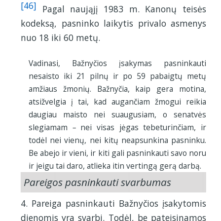
[46]
Pagal naująjį 1983 m. Kanonų teisės
kodeksą, pasninko laikytis privalo asmenys
nuo 18 iki 60 metų.
Vadinasi, Bažnyčios įsakymas pasninkauti
nesaisto iki 21 pilnų ir po 59 pabaigtų metų
amžiaus žmonių. Bažnyčia, kaip gera motina,
atsižvelgia į tai, kad augančiam žmogui reikia
daugiau maisto nei suaugusiam, o senatvės
slegiamam
–
nei visas jėgas tebeturinčiam, ir
todėl nei vienų, nei kitų neapsunkina pasninku.
Be abejo ir vieni, ir kiti gali pasninkauti savo noru
ir jeigu tai daro, atlieka itin vertingą gerą darbą.
Pareigos pasninkauti svarbumas
4. Pareiga pasninkauti Bažnyčios įsakytomis
dienomis yra svarbi. Todėl, be pateisinamos