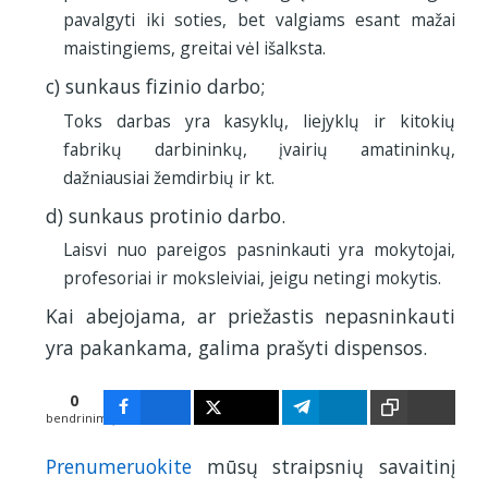
pavalgyti iki soties, bet valgiams esant mažai
maistingiems, greitai vėl išalksta.
c) sunkaus fizinio darbo;
Toks darbas yra kasyklų, liejyklų ir kitokių
fabrikų darbininkų, įvairių amatininkų,
dažniausiai žemdirbių ir kt.
d) sunkaus protinio darbo.
Laisvi nuo pareigos pasninkauti yra mokytojai,
profesoriai ir moksleiviai, jeigu netingi mokytis.
Kai abejojama, ar priežastis nepasninkauti
yra pakankama, galima prašyti dispensos.
0
bendrinimų
Prenumeruokite
mūsų straipsnių savaitinį