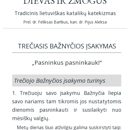
DIEVAS IR ŽMOGUS
Tradicinis lietuviškas katalikų katekizmas
Prel. dr. Feliksas Bartkus, kan. dr. Pijus Aleksa
TREČIASIS BAŽNYČIOS ĮSAKYMAS
„Pasninkus pasninkauk!“
Trečiojo Bažnyčios įsakymo turinys
1. Trečiuoju savo įsakymu Bažnyčia liepia
savo nariams tam tikromis jos nustatytomis
dienomis pasninkauti ir susilaikyti nuo
mėsiškų valgių.
Metų dienas šiuo atžvilgiu galima suskirstyti taip: