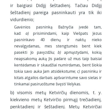
ir baigiasi Didįjį šeštadienį. Tačiau Didįjį
šeštadienį pareiga pasninkauti yra tik iki
vidurdienio;
Gavėnios pasninką Bažnyčia įvedė tam,
kad:
a)
prisimindami, kaip Viešpats Jėzus
pasninkavo 40 dienų ir naktų nieko
nevalgydamas, mes stengtumės bent kiek
pasekti Jo pavyzdžiu;
b)
apmąstydami, kokią
neapsakomą auką Jis padarė už mus taip baisiai
kentėdamas ir skaudžiai numirdamas, bent šiokia
tokia savo auka Jam atsidėkotume;
c)
pasninku ir
kitais atgailos darbais apšvarintume savo sielas ir
tinkamai pasiruoštume švęsti Velykas.
b) visomis metų Ketvirčių dienomis, t. y.
kiekvieno metų Ketvirčio pirmąjį trečiadienį,
penktadienį ir šeštadienį. Metų Ketvirčiai