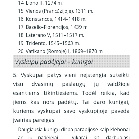
14. Liono II, 1274 m.
15. Vienos (Prancūzijoje), 1311 m.
16. Konstancos, 1414–1418 m.
17. Bazelio-Florencijos, 1439 m.
18. Laterano V, 1511–1517 m.
19. Tridento, 1545–1563 m.
20. Vatikano (Romoje) I, 1869–1870 m.
Vyskupų padėjėjai – kunigai
5. Vyskupai patys vieni neįstengia suteikti
visų dvasinių paslaugų jų valdžioje
esantiems tikintiesiems. Todėl reikia, kad
jiems kas nors padėtų. Tai daro kunigai,
kuriems vyskupai savo vyskupijoje paveda
įvairias pareigas.
Daugiausia kunigų dirba parapijose kaip klebonai
ar jų padėjėjai – vikarai, kiti darbuojasi