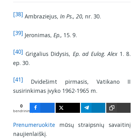
[38]
Ambraziejus,
In Ps., 20,
nr. 30.
[39]
Jeronimas,
Ep.,
15. 9.
[40]
Grigalius Didysis,
Ep. ad Eulog. Alex
1. 8.
ep. 30.
[41]
Dvidešimt pirmasis, Vatikano II
susirinkimas įvyko 1962-1965 m.
0
bendrinimų
Prenumeruokite
mūsų straipsnių savaitinį
naujienlaiškį.