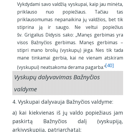
Vykdydami savo valdžią vyskupai, kaip jau minėta,
priklauso nuo popiežiaus. Tačiau tas
priklausomumas nepanaikina jų valdžios, bet tik
stiprina ją ir saugo. Ne veltui popiežius
šv. Grigalius Didysis sako: „Manęs gerbimas yra
visos Bažnyčios gerbimas. Manęs gerbimas –
stipri mano brolių (vyskupų) jėga. Nes tik tada
mane tinkamai gerbia, kai nė vienam atskiram
[40]
(vyskupui) neatsakoma derama pagarba.“
Vyskupų dalyvavimas Bažnyčios
valdyme
4. Vyskupai dalyvauja Bažnyčios valdyme:
a) kai kiekvienas iš jų valdo popiežiaus jam
paskirtą Bažnyčios dalį (vyskupiją,
arkivyskupiją, patriarchatą);