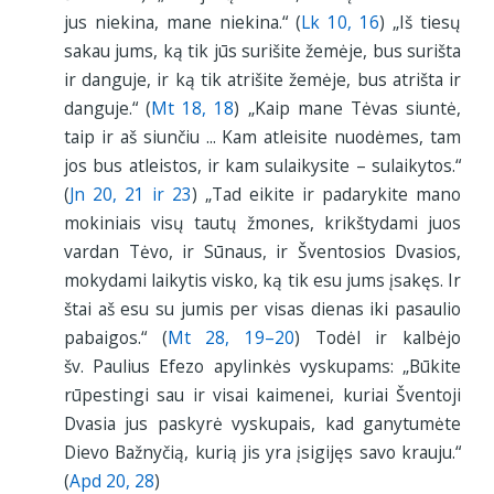
jus niekina, mane niekina.“ (
Lk 10, 16
) „Iš tiesų
sakau jums, ką tik jūs surišite žemėje, bus surišta
ir danguje, ir ką tik atrišite žemėje, bus atrišta ir
danguje.“ (
Mt 18, 18
) „Kaip mane Tėvas siuntė,
taip ir aš siunčiu ... Kam atleisite nuodėmes, tam
jos bus atleistos, ir kam sulaikysite – sulaikytos.“
(
Jn 20, 21 ir 23
) „Tad eikite ir padarykite mano
mokiniais visų tautų žmones, krikštydami juos
vardan Tėvo, ir Sūnaus, ir Šventosios Dvasios,
mokydami laikytis visko, ką tik esu jums įsakęs. Ir
štai aš esu su jumis per visas dienas iki pasaulio
pabaigos.“ (
Mt 28, 19–20
) Todėl ir kalbėjo
šv. Paulius Efezo apylinkės vyskupams: „Būkite
rūpestingi sau ir visai kaimenei, kuriai Šventoji
Dvasia jus paskyrė vyskupais, kad ganytumėte
Dievo Bažnyčią, kurią jis yra įsigijęs savo krauju.“
(
Apd 20, 28
)