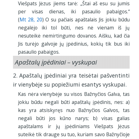
Viešpats Jėzus jiems tarė: „Štai aš esu su jumis
per visas dienas, iki pasaulio pabaigos.“
(
Mt 28, 20
) O su pačiais apaštalais Jis jokiu būdu
negalėjo iki tol būti, nes nė vienam iš jų
nesuteikė nemirtingumo dovanos. Aišku, kad čia
Jis turėjo galvoje jų įpėdinius, kokių tik bus iki
pasaulio pabaigos.
Apaštalų įpėdiniai – vyskupai
2. Apaštalų įpėdiniai yra teisėtai pašventinti
ir vienybėje su popiežiumi esantys vyskupai.
Kas nėra vienybėje su visos Bažnyčios Galva, tas
jokiu būdu negali būti apaštalų įpėdinis, nes: a)
kas yra atsiskyręs nuo Bažnyčios Galvos, tas
negali būti jos kūno narys; b) visas galias
apaštalams ir jų įpėdiniams Viešpats Jėzus
suteikė tik drauge su tuo, kuriam savo Bažnyčioje