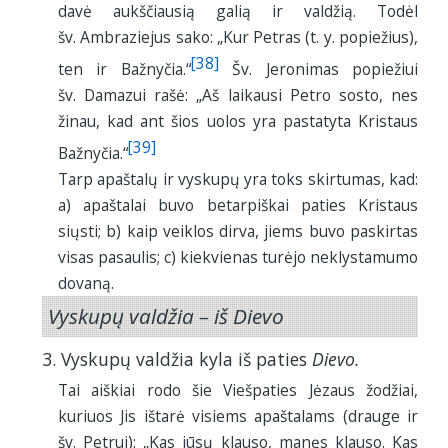
davė aukščiausią galią ir valdžią. Todėl
šv. Ambraziejus sako: „Kur Petras (t. y. popiežius),
[38]
ten ir Bažnyčia.“
Šv. Jeronimas popiežiui
šv. Damazui rašė: „Aš laikausi Petro sosto, nes
žinau, kad ant šios uolos yra pastatyta Kristaus
[39]
Bažnyčia.“
Tarp apaštalų ir vyskupų yra toks skirtumas, kad:
a) apaštalai buvo betarpiškai paties Kristaus
siųsti; b) kaip veiklos dirva, jiems buvo paskirtas
visas pasaulis; c) kiekvienas turėjo neklystamumo
dovaną.
Vyskupų valdžia – iš Dievo
3. Vyskupų valdžia kyla iš paties
Dievo.
Tai aiškiai rodo šie Viešpaties Jėzaus žodžiai,
kuriuos Jis ištarė visiems apaštalams (drauge ir
šv. Petrui): „Kas jūsų klauso, manęs klauso. Kas