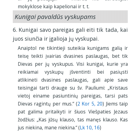
mokyklose kaip kapelionai ir t. t.
Kunigai pavaldūs vyskupams
6. Kunigai savo pareigas gali eiti tik tada, kai
juos siunčia ir įgalioja jų vyskupai.
Anaiptol ne tikintieji suteikia kunigams galią ir
teisę teikti įvairias dvasines paslaugas, bet tik
Dievas per jų vyskupus. Visi kunigai, kurie yra
reikiamai vyskupų įšventinti bei pasiųsti
atlikinėti dvasines paslaugas, gali apie save
teisingai tarti drauge su šv. Pauliumi: „Kristaus
vietoj einame pasiuntinių pareigas, tarsi pats
Dievas ragintų per mus.“ (
2 Kor 5, 20
) Jiems taip
pat galima pritaikyti ir šiuos Viešpaties Jėzaus
žodžius: „Kas jūsų klauso, tas manęs klauso. Kas
jus niekina, mane niekina.“ (
Lk 10, 16
)