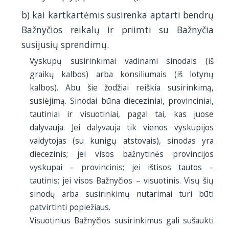
b) kai kartkartėmis susirenka aptarti bendrų
Bažnyčios reikalų ir priimti su Bažnyčia
susijusių sprendimų.
Vyskupų susirinkimai vadinami sinodais (iš
graikų kalbos) arba konsiliumais (iš lotynų
kalbos). Abu šie žodžiai reiškia susirinkimą,
susiėjimą. Sinodai būna dieceziniai, provinciniai,
tautiniai ir visuotiniai, pagal tai, kas juose
dalyvauja. Jei dalyvauja tik vienos vyskupijos
valdytojas (su kunigų atstovais), sinodas yra
diecezinis; jei visos bažnytinės provincijos
vyskupai – provincinis; jei ištisos tautos –
tautinis; jei visos Bažnyčios – visuotinis. Visų šių
sinodų arba susirinkimų nutarimai turi būti
patvirtinti popiežiaus.
Visuotinius Bažnyčios susirinkimus gali sušaukti