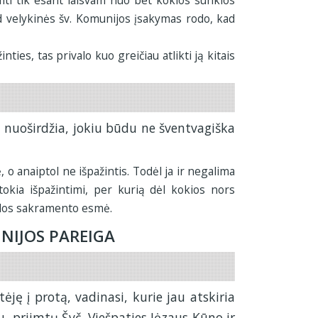
mti tik esant laisvam nuo bet kokios sunkios
ad velykinės šv. Komunijos įsakymas rodo, kad
ties, tas privalo kuo greičiau atlikti ją kitais
ra, nuoširdžia, jokiu būdu ne šventvagiška
 o anaiptol ne išpažintis. Todėl ja ir negalima
tokia išpažintimi, per kurią dėl kokios nors
ailos sakramento esmė.
UNIJOS PAREIGA
tėję į protą, vadinasi, kurie jau atskiria
u, priimtų Švč. Viešpaties Jėzaus Kūno ir