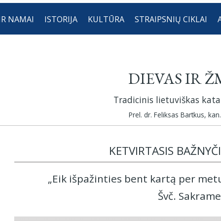
IR NAMAI
ISTORIJA
KULTŪRA
STRAIPSNIŲ CIKLAI
DIEVAS IR 
Tradicinis lietuviškas kat
Prel. dr. Feliksas Bartkus, kan.
KETVIRTASIS BAŽNYČ
„Eik išpažinties bent kartą per metu
Švč. Sakrame