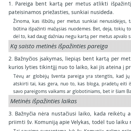
1. Pareiga bent kartą per metus atlikti išpažint
pateisinamos priežasties, sunkiai nusideda.
Žinoma, kas išbūtų per metus sunkiai nenusidėjęs, t
būtina išpažinti mažąsias nuodėmes. Bet, deja, tokių t
dėl to, kad daug dažniau negu kartą per metus apvalo 
Ką saisto metinės išpažinties pareiga
2. Bažnyčios įsakymas, liepiąs bent kartą per metu
kurios lyties tikintįjį nuo to laiko, kai jis ateina į
Tėvų ar globėjų šventa pareiga yra stengtis, kad jų v
atskirti tai, kas gera, nuo to, kas bloga, pradėtų eiti i
savo pareigoms vaikams ar globotiniams, bet ir šiam Ba
Metinės išpažinties laikas
3. Bažnyčia nėra nustačiusi laiko, kada reikėtų at
priimti šv. Komuniją apie Velykas, todėl tuo laiku rei