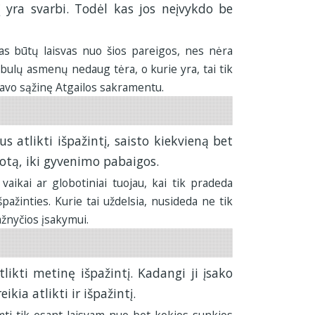
į yra svarbi. Todėl kas jos neįvykdo be
as būtų laisvas nuo šios pareigos, nes nėra
obulų asmenų nedaug tėra, o kurie yra, tai tik
savo sąžinę Atgailos sakramentu.
s atlikti išpažintį, saisto kiekvieną bet
 protą, iki gyvenimo pabaigos.
aikai ar globotiniai tuojau, kai tik pradeda
špažinties. Kurie tai uždelsia, nusideda ne tik
žnyčios įsakymui.
likti metinę išpažintį. Kadangi ji įsako
kia atlikti ir išpažintį.