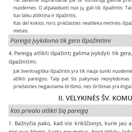
Tai savaime suprantama. Juk šv. Komuniją galima prii
nuodėmės. O atpalaiduoti nuo jų gali tik išpažintis. T
tuo laiku atliktina ir išpažintis.
Kas dėl kokios nors priežasties neatlieka metinės išpažin
metais.
Pareiga įvykdoma tik gera išpažintimi
4. Pareigą atlikti išpažintį galima įvykdyti tik ge
išpažintimi.
Juk šventvagiška išpažintis yra tik nauja sunki nuodėmė,
atlikti pareigos. Taip pat šis įsakymas neįvykdomas 
priežasties negaunama išrišimo, nes išrišimas yra Atg
II. VELYKINĖS ŠV. KOM
Kas privalo atlikti šią pareigą
1. Bažnyčia įsako, kad visi krikščionys, kurie jau a
gėrį nuo blogio, kartą per metus, bent Velykų laik