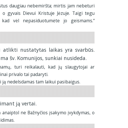
ristus daugiau nebemiršta; mirtis jam nebeturi
, o gyvais Dievui Kristuje Jėzuje. Taigi tegu
 kad vėl nepasiduotumėte jo geismams.“
i atlikti nustatytas laikas yra svarbūs.
iima šv. Komunijos, sunkiai nusideda.
š namų, turi reikalauti, kad jų slaugytojai ar
nai privalo tai padaryti.
i ją nedelsdamas tam laikui pasibaigus.
imant ją vertai.
 anaiptol ne Bažnyčios įsakymo įvykdymas, o
idimas.