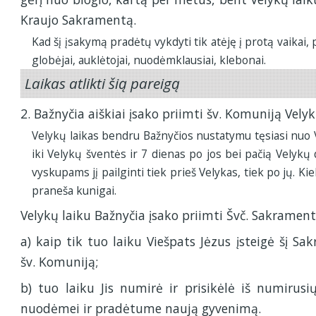
Kraujo Sakramentą.
Kad šį įsakymą pradėtų vykdyti tik atėję į protą vaikai, pri
globėjai, auklėtojai, nuodėmklausiai, klebonai.
Laikas atlikti šią pareigą
2. Bažnyčia aiškiai įsako priimti šv. Komuniją Velyk
Velykų laikas bendru Bažnyčios nustatymu tęsiasi nuo V
iki Velykų šventės ir 7 dienas po jos bei pačią Velykų d
vyskupams jį pailginti tiek prieš Velykas, tiek po jų. Ki
praneša kunigai.
Velykų laiku Bažnyčia įsako priimti Švč. Sakramentą
a) kaip tik tuo laiku Viešpats Jėzus įsteigė šį 
šv. Komuniją;
b) tuo laiku Jis numirė ir prisikėlė iš numirus
nuodėmei ir pradėtume naują gyvenimą.