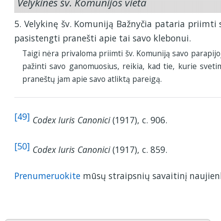
Velykinės šv. Komunijos vieta
5. Velykinę šv. Komuniją Bažnyčia pataria priimti s
pasistengti pranešti apie tai savo klebonui.
Taigi nėra privaloma priimti šv. Komuniją savo parapijoj
pažinti savo ganomuosius, reikia, kad tie, kurie sveti
praneštų jam apie savo atliktą pareigą.
[49]
Codex Iuris Canonici
(1917), c. 906.
[50]
Codex Iuris Canonici
(1917), c. 859.
Prenumeruokite
mūsų straipsnių savaitinį naujienl