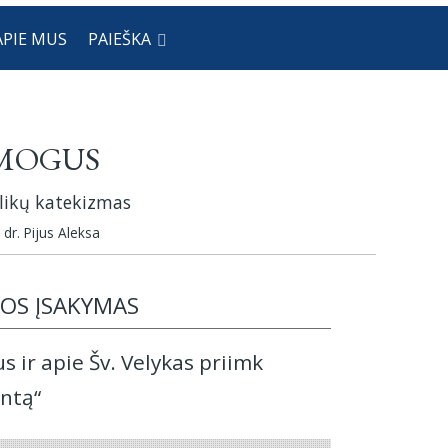
APIE MUS
PAIEŠKA
ŽMOGUS
alikų katekizmas
 dr. Pijus Aleksa
IOS ĮSAKYMAS
s ir apie Šv. Velykas priimk
ntą“