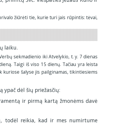
valo žiūrėti tie, kurie turi jais rūpintis: tėvai,
ų laiku.
erbų sekmadienio iki Atvelykio, t. y. 7 dienas
ieną. Taigi iš viso 15 dienų. Tačiau yra leista
ek kuriose šalyse jis pailginamas, tikintiesiems
 ypač dėl šių priežasčių:
Sakramentą ir pirmą kartą žmonėms davė
ių, todėl reikia, kad ir mes numirtume