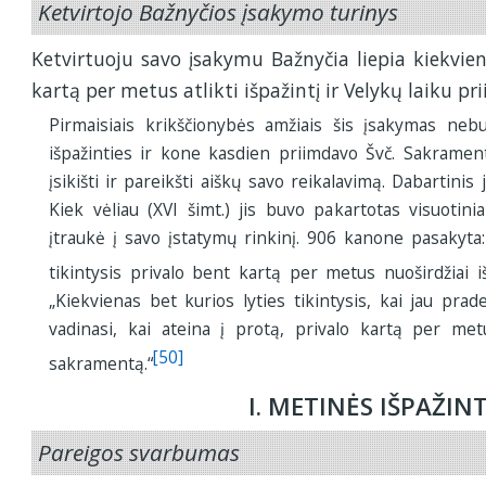
Ketvirtojo Bažnyčios įsakymo turinys
Ketvirtuoju savo įsakymu Bažnyčia liepia kiekvie
kartą per metus atlikti išpažintį ir Velykų laiku pr
Pirmaisiais krikščionybės amžiais šis įsakymas nebuv
išpažinties ir kone kasdien priimdavo Švč. Sakramentą
įsikišti ir pareikšti aiškų savo reikalavimą. Dabartinis
Kiek vėliau (XVI šimt.) jis buvo pakartotas visuotin
įtraukė į savo įstatymų rinkinį. 906 kanone pasakyta:
tikintysis privalo bent kartą per metus nuoširdžiai 
„Kiekvienas bet kurios lyties tikintysis, kai jau prad
vadinasi, kai ateina į protą, privalo kartą per metu
[50]
sakramentą.“
I. METINĖS IŠPAŽIN
Pareigos svarbumas