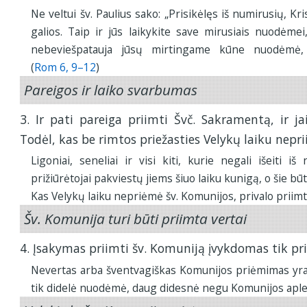
Ne veltui šv. Paulius sako: „Prisikėlęs iš numirusių, K
galios. Taip ir jūs laikykite save mirusiais nuodėmei
nebeviešpatauja jūsų mirtingame kūne nuodėmė,
(
Rom 6, 9–12
)
Pareigos ir laiko svarbumas
3. Ir pati pareiga priimti Švč. Sakramentą, ir ja
Todėl, kas be rimtos priežasties Velykų laiku nepr
Ligoniai, seneliai ir visi kiti, kurie negali išeiti i
prižiūrėtojai pakviestų jiems šiuo laiku kunigą, o šie būti
Kas Velykų laiku nepriėmė šv. Komunijos, privalo priimt
Šv. Komunija turi būti priimta vertai
4. Įsakymas priimti šv. Komuniją įvykdomas tik pri
Nevertas arba šventvagiškas Komunijos priėmimas yra
tik didelė nuodėmė, daug didesnė negu Komunijos aple