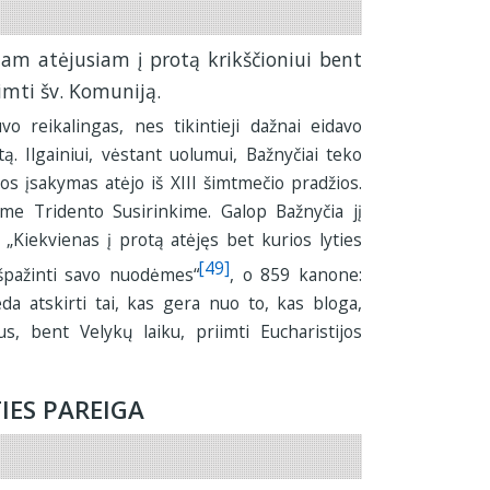
nam atėjusiam į protą krikščioniui bent
iimti šv. Komuniją.
o reikalingas, nes tikintieji dažnai eidavo
. Ilgainiui, vėstant uolumui, Bažnyčiai teko
 jos įsakymas atėjo iš XIII šimtmečio pradžios.
iame Tridento Susirinkime. Galop Bažnyčia jį
 „Kiekvienas į protą atėjęs bet kurios lyties
[49]
išpažinti savo nuodėmes“
, o 859 kanone:
eda atskirti tai, kas gera nuo to, kas bloga,
s, bent Velykų laiku, priimti Eucharistijos
TIES PAREIGA